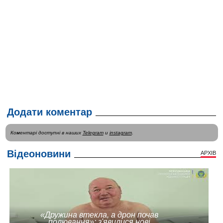
Додати коментар
Коментарі доступні в наших
Telegram
и
instagram
.
Відеоновини
АРХІВ
«Дружина втекла, а дрон почав
полювання»: з'явилися нові