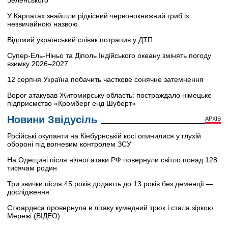
У Карпатах знайшли рідкісний червонокнижний гриб із
незвичайною назвою
Відомий український співак потрапив у ДТП
Супер-Ель-Ніньо та Діполь Індійського океану змінять погоду
взимку 2026–2027
12 серпня Україна побачить часткове сонячне затемнення
Ворог атакував Житомирську область: постраждало німецьке
підприємство «Кромберг енд Шуберт»
Новини Звідусіль
АРХІВ
Російські окупанти на Кінбурнській косі опинилися у глухій
обороні під вогневим контролем ЗСУ
На Одещині після нічної атаки РФ повернули світло понад 128
тисячам родин
Три звички після 45 років додають до 13 років без деменції —
дослідження
Стюардеса провернула в літаку кумедний трюк і стала зіркою
Мережі (ВІДЕО)