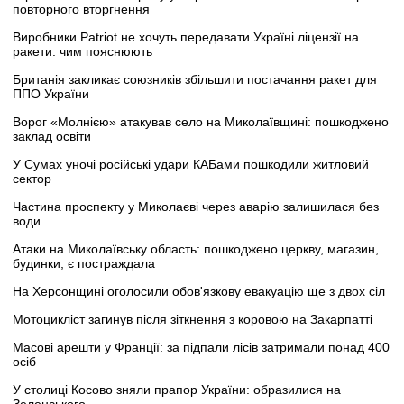
повторного вторгнення
Виробники Patriot не хочуть передавати Україні ліцензії на
ракети: чим пояснюють
Британія закликає союзників збільшити постачання ракет для
ППО України
Ворог «Молнією» атакував село на Миколаївщині: пошкоджено
заклад освіти
У Сумах уночі російські удари КАБами пошкодили житловий
сектор
Частина проспекту у Миколаєві через аварію залишилася без
води
Атаки на Миколаївську область: пошкоджено церкву, магазин,
будинки, є постраждала
На Херсонщині оголосили обов'язкову евакуацію ще з двох сіл
Мотоцикліст загинув після зіткнення з коровою на Закарпатті
Масові арешти у Франції: за підпали лісів затримали понад 400
осіб
У столиці Косово зняли прапор України: образилися на
Зеленського