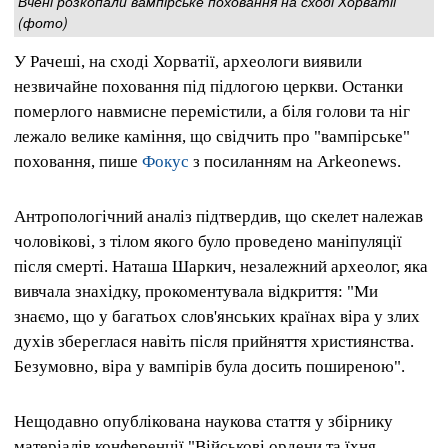
Вчені розкопали вампірське поховання на сході Хорватії
(фото)
У Рачеші, на сході Хорватії, археологи виявили
незвичайне поховання під підлогою церкви. Останки
померлого навмисне перемістили, а біля голови та ніг
лежало велике каміння, що свідчить про "вампірське"
поховання, пише
Фокус
з посиланням на Arkeonews.
Антропологічний аналіз підтвердив, що скелет належав
чоловікові, з тілом якого було проведено маніпуляції
після смерті. Наташа Шаркич, незалежний археолог, яка
вивчала знахідку, прокоментувала відкриття: "Ми
знаємо, що у багатьох слов'янських країнах віра у злих
духів збереглася навіть після прийняття християнства.
Безумовно, віра у вампірів була досить поширеною".
Нещодавно опублікована наукова стаття у збірнику
матеріалів конференції "Військові ордени та їхня