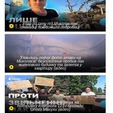
Удар по селу під Миколаєвом:
очевидці повідомили подробиці
З'явились перші фото атаки на
Миколаєві: безпілотник пробив дах
житлового будинку та залетів у
квартиру (відео)
У Миколаєві пройшла акція на
підтримку комбрига 123-ї бригади
Олега Макухи (відео)