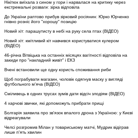
Нікітюк виїхала з сином у гори і нарвалася на критику через
екстремальні розваги: зірка відповіла
До України раптово прибув зірковий росіянин: Юрко Юрченко
гнівно розніс його "хорошу" позицію
Новий хіт: парашутисту в небі на руку села птах (ВІДЕО)
Новий хіт: кмітливий кіт навчився користуватися кулером
(ВІДЕО)
46-річна Вітвіцька на останніх місяцях вагітності відповіла на
закиди про "накладний живіт" і ЕКЗ
Вчені встановили ще одну користь споживання риби
Щоб пограбувати магазин, чоловік одягнув маску у вигляді
футбольного м'яча (ВІДЕО)
Сміливець в одних трусах зумів дати відсіч злодіям (ВІДЕО)
4 харчові звички, які допоможуть прибрати прищі
Болгарія заявила про зв'язок впалого дрона з Україною: у Києві
відреагували
Челсі розгромив Мілан у товариському матчі, Мудрик відіграв
лише п'ять хвилин