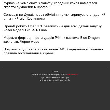
Курйоз на чемпіонаті з гольфу: голодний койот намагався
вкрасти пухнастий мікрофон
Сенсація на Дунаї: через обміління річки виринув легендарний
античний міст Костянтина
OpenAI робить ChatGPT безлімітним для всіх: деталі запуску
нової моделі GPT-5.6 Luna
Морська фортеця проти ударів РФ: як система Blue Dragon
захистить Чорне море
Потрапити до лікарні стане важче: МОЗ кардинально змінило
правила госпіталізації в Україні
© 2026.
Миколаївська обласна інтернет-газета
«Новини N»
це: 705,621 новин, 0 коментарів
и 19 років 5 місяців 27 днів онлайн.