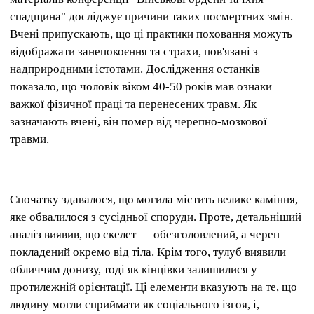
спадщина" досліджує причини таких посмертних змін.
Вчені припускають, що ці практики поховання можуть
відображати занепокоєння та страхи, пов'язані з
надприродними істотами. Дослідження останків
показало, що чоловік віком 40-50 років мав ознаки
важкої фізичної праці та перенесених травм. Як
зазначають вчені, він помер від черепно-мозкової
травми.
Спочатку здавалося, що могила містить велике каміння,
яке обвалилося з сусідньої споруди. Проте, детальніший
аналіз виявив, що скелет — обезголовлений, а череп —
покладений окремо від тіла. Крім того, тулуб виявили
обличчям донизу, тоді як кінцівки залишилися у
протилежній орієнтації. Ці елементи вказують на те, що
людину могли сприймати як соціального ізгоя, і,