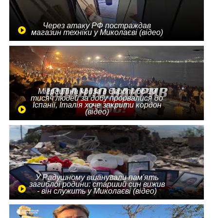
Через атаку РФ постраждав
магазин техніки у Миколаєві (відео)
Міграційна криза в Європі: до 10
тисяч людей за добу прорвалися до
Іспанії, Італія хоче закрити кордон
(відео)
У Радушному вшанували пам'ять
загиблої родини: старший син вижив
- він служить у Миколаєві (відео)