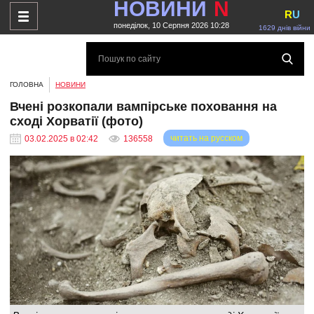
НОВИНИ
N
R
U
понеділок, 10 Серпня 2026 10:28
1629 днів війни
ГОЛОВНА
НОВИНИ
Вчені розкопали вампірське поховання на
сході Хорватії (фото)
читать на русском
03.02.2025 в 02:42
136558