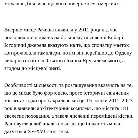
можливо, боялися, що вона повернеться з мертвих.
Вперше місце Рачеша виявили у 2011 році під час
польових досліджень на більшому поселенні Бобарі.
Історичні джерела вказують на те, що спочатку маєток
контролювали тамплієри, потім він перейшов до Ордену
лицарів госпіталю Святого Іоанна Єрусалимського, а
згодом до місцевої знаті.
Особливості місцевості та розташування вказують на те,
що це місце було фортецею, проте історичні свідчення
містять згадки про сакральне місце. Розкопки 2012-2023
років виявили архітектурний комплекс, що містить 181
скелетне поховання, а також численні переміщені кістки.
Радіовуглецевий аналіз показав, що більшість могил
датується XV-XVI століттям.