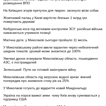
розміщення ВПО
На Київщині згорів притулок для тварин: загинуло вісім собак
Жовтневий палац у Києві вартістю близько 1 млрд грн
повертають державі
Кінбурнська коса під вогневим контролем ЗСУ: російські війська
намагаються утримати позиції
Магічна дата: у Миколаєві сьогодні пройшло 11 весіль
У Миколаївському районі ввели карантин через небезпечний
шкідник томатів: урожай може знизитися до 100%
Увечері дрони атакували Миколаївську область: пошкоджено
АЗС, є постраждалий
Зеленський: Путін не готовий закінчувати війну
Миколаївська область під загрозою водної кризи: вчений
попередив про зниження стоку рік на 25%
У Миколаєві готують до відкриття новий Макдональдс
Україна на порозі важкої зими: чому Київ знову сумнівається у
підтримці США