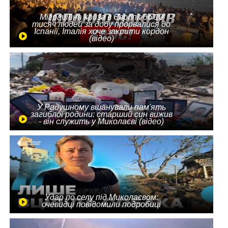
Міграційна криза в Європі: до 10
тисяч людей за добу прорвалися до
Іспанії, Італія хоче закрити кордон
(відео)
У Радушному вшанували пам'ять
загиблої родини: старший син вижив
- він служить у Миколаєві (відео)
Удар по селу під Миколаєвом:
очевидці повідомили подробиці