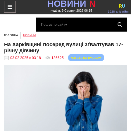
НОВИНИ
N
R
U
неділя, 9 Серпня 2026 06:15
1628 днів війни
ГОЛОВНА
НОВИНИ
На Харківщині посеред вулиці зґвалтував 17-
річну дівчину
читать на русском
03.02.2025 в 03:18
136625