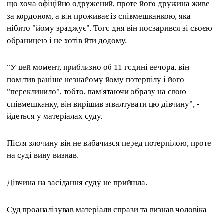
що хоча офіційно одружений, проте його дружина живе
за кордоном, а він проживає із співмешканкою, яка
нібито "йому зраджує". Того дня він посварився зі своєю
обраницею і не хотів йти додому.
"У цей момент, приблизно об 11 годині вечора, він
помітив раніше незнайому йому потерпілу і його
"переклинило", тобто, пам'ятаючи образу на свою
співмешканку, він вирішив зґвалтувати цю дівчину", -
йдеться у матеріалах суду.
Після злочину він не вибачився перед потерпілою, проте
на суді вину визнав.
Дівчина на засідання суду не прийшла.
Суд проаналізував матеріали справи та визнав чоловіка