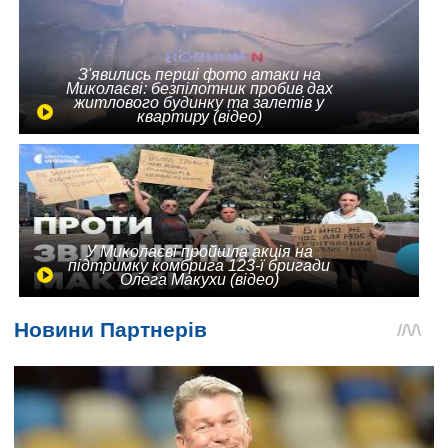
З'явились перші фото атаки на
Миколаєві: безпілотник пробив дах
житлового будинку та залетів у
квартиру (відео)
У Миколаєві пройшла акція на
підтримку комбрига 123-ї бригади
Олега Макухи (відео)