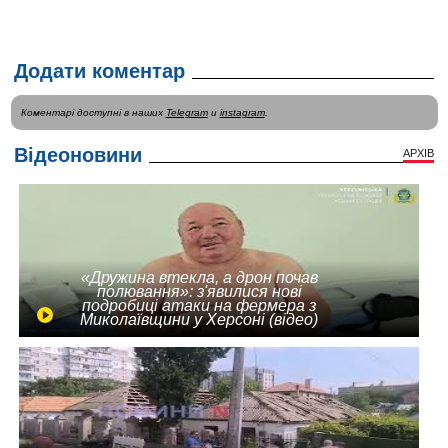
Додати коментар
Коментарі доступні в наших
Telegram
и
instagram
.
Відеоновини
АРХІВ
«Дружина втекла, а дрон почав
полювання»: з'явилися нові
подробиці атаки на фермера з
Миколаївщини у Херсоні (відео)