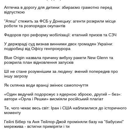
Аптечка в дорогу для дитини: збираємо грамотно перед
відпусткою
"Атеш" стежить за ФСБ у Донецьку: агенти розкрили місце
роботи та розпорядок окупантів
Федоров про реформу мобілізації: етапний призов та СЗЧ
У держзраді суд визнав винними двох громадян України:
подробиці від Офісу генпрокурора
Blue Origin назвала причину вибуху ракети New Glenn та
розкрила план відновлення запусків
ШІ не стане розумнішим за людину: вчений попередив про
іншу загрозу
Як склянка води вранці змінює самопочуття
«Один ведучий подорожує з ядерною зброєю, другий – без»:
автори «Орла і Решки» висміяли російський плагіат
Те, чого чекає весь світ: Іран і США наблизилися до історичного
моменту
Гейлі Бібер та Аня Тейлор-Джой проміняли базу на "бабусині"
мережива - встигни приміряти і ти