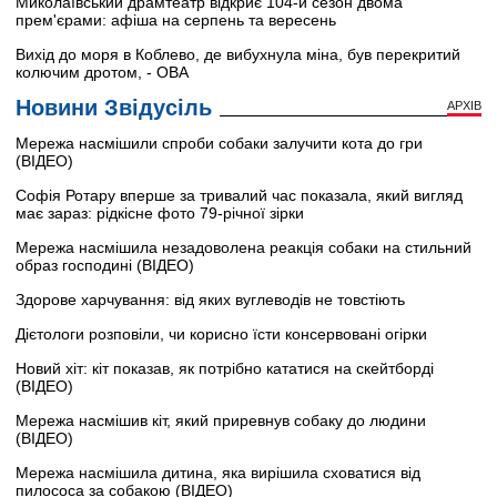
Миколаївський драмтеатр відкриє 104-й сезон двома
прем'єрами: афіша на серпень та вересень
Вихід до моря в Коблево, де вибухнула міна, був перекритий
колючим дротом, - ОВА
Новини Звідусіль
АРХІВ
Мережа насмішили спроби собаки залучити кота до гри
(ВІДЕО)
Софія Ротару вперше за тривалий час показала, який вигляд
має зараз: рідкісне фото 79-річної зірки
Мережа насмішила незадоволена реакція собаки на стильний
образ господині (ВІДЕО)
Здорове харчування: від яких вуглеводів не товстіють
Дієтологи розповіли, чи корисно їсти консервовані огірки
Новий хіт: кіт показав, як потрібно кататися на скейтборді
(ВІДЕО)
Мережа насмішив кіт, який приревнув собаку до людини
(ВІДЕО)
Мережа насмішила дитина, яка вирішила сховатися від
пилососа за собакою (ВІДЕО)