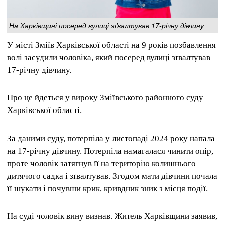
На Харківщині посеред вулиці зґвалтував 17-річну дівчину
У місті Зміїв Харківської області на 9 років позбавлення
волі засудили чоловіка, який посеред вулиці зґвалтував
17-річну дівчину.
Про це йдеться у вироку Зміївського районного суду
Харківської області.
За даними суду, потерпіла у листопаді 2024 року напала
на 17-річну дівчину. Потерпіла намагалася чинити опір,
проте чоловік затягнув її на територію колишнього
дитячого садка і зґвалтував. Згодом мати дівчини почала
її шукати і почувши крик, кривдник зник з місця події.
На суді чоловік вину визнав. Житель Харківщини заявив,