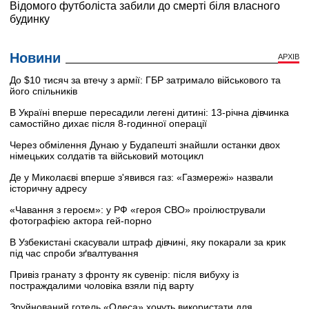
Новини
АРХІВ
До $10 тисяч за втечу з армії: ГБР затримало військового та
його спільників
В Україні вперше пересадили легені дитині: 13-річна дівчинка
самостійно дихає після 8-годинної операції
Через обмілення Дунаю у Будапешті знайшли останки двох
німецьких солдатів та військовий мотоцикл
Де у Миколаєві вперше з'явився газ: «Газмережі» назвали
історичну адресу
«Чавання з героєм»: у РФ «героя СВО» проілюстрували
фотографією актора гей-порно
В Узбекистані скасували штраф дівчині, яку покарали за крик
під час спроби зґвалтування
Привіз гранату з фронту як сувенір: після вибуху із
постраждалими чоловіка взяли під варту
Зруйнований готель «Одеса» хочуть використати для