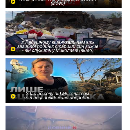
(відео)
У Радушному вшанували пам'ять
загиблої родини: старший син вижив
- він служить у Миколаєві (відео)
Удар по селу під Миколаєвом:
очевидці повідомили подробиці