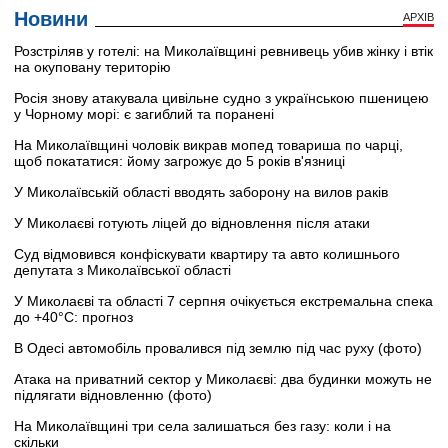
Новини
АРХІВ
Розстріляв у готелі: на Миколаївщині ревнивець убив жінку і втік
на окуповану територію
Росія знову атакувала цивільне судно з українською пшеницею
у Чорному морі: є загиблий та поранені
На Миколаївщині чоловік викрав мопед товариша по чарці,
щоб покататися: йому загрожує до 5 років в'язниці
У Миколаївській області вводять заборону на вилов раків
У Миколаєві готують ліцей до відновлення після атаки
Суд відмовився конфіскувати квартиру та авто колишнього
депутата з Миколаївської області
У Миколаєві та області 7 серпня очікується екстремальна спека
до +40°C: прогноз
В Одесі автомобіль провалився під землю під час руху (фото)
Атака на приватний сектор у Миколаєві: два будинки можуть не
підлягати відновленню (фото)
На Миколаївщині три села залишаться без газу: коли і на
скільки