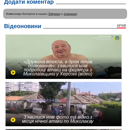
Додати коментар
Коментарі доступні в наших
Telegram
и
instagram
.
Відеоновини
АРХІВ
«Дружина втекла, а дрон почав
полювання»: з'явилися нові
подробиці атаки на фермера з
Миколаївщини у Херсоні (відео)
З'явилися нові фото та відео з
місця нічної атаки по Миколаєву