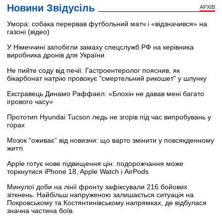
Новини Звідусіль
АРХІВ
Умора: собака перервав футбольний матч і «відзначився» на
газоні (відео)
У Німеччині запобігли замаху спецслужб РФ на керівника
виробника дронів для України
Не пийте соду від печії. Гастроентеролог пояснив, як
бікарбонат натрію провокує "смертельний рикошет" у шлунку
Ексгравець Динамо Раффаел: «Блохін не давав мені багато
ігрового часу»
Прототип Hyundai Tucson ледь не згорів під час випробувань у
горах
Мозок “оживає” від новизни: що варто змінити у повсякденному
житті
Apple готує нове підвищення цін: подорожчання може
торкнутися iPhone 18, Apple Watch і AirPods
Минулої доби на лінії фронту зафіксували 216 бойових
зіткнень. Найбільш напруженою залишається ситуація на
Покровському та Костянтинівському напрямках, де відбулася
значна частина боїв.