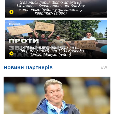
З'явились перші фото атаки на
Миколаєві: безпілотник пробив дах
житлового будинку та залетів у
квартиру (відео)
У Миколаєві пройшла акція на
підтримку комбрига 123-ї бригади
Олега Макухи (відео)