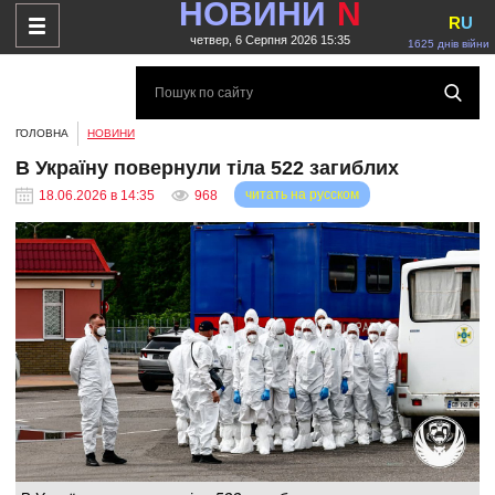
НОВИНИ
N
R
U
четвер, 6 Серпня 2026 15:35
1625 днів війни
ГОЛОВНА
НОВИНИ
В Україну повернули тіла 522 загиблих
читать на русском
18.06.2026 в 14:35
968