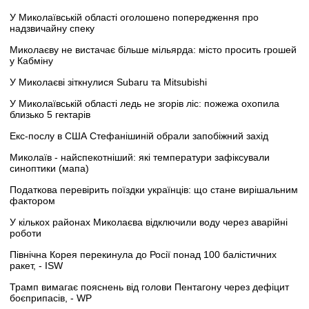
У Миколаївській області оголошено попередження про
надзвичайну спеку
Миколаєву не вистачає більше мільярда: місто просить грошей
у Кабміну
У Миколаєві зіткнулися Subaru та Mitsubishi
У Миколаївській області ледь не згорів ліс: пожежа охопила
близько 5 гектарів
Екс-послу в США Стефанішиній обрали запобіжний захід
Миколаїв - найспекотніший: які температури зафіксували
синоптики (мапа)
Податкова перевірить поїздки українців: що стане вирішальним
фактором
У кількох районах Миколаєва відключили воду через аварійні
роботи
Північна Корея перекинула до Росії понад 100 балістичних
ракет, - ISW
Трамп вимагає пояснень від голови Пентагону через дефіцит
боєприпасів, - WP