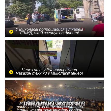
У Миколаєві попрощалися з лікарем
ЛШМД, який загинув на фронті
Через атаку РФ постраждав
магазин техніки у Миколаєві (відео)
Міграційна криза в Європі: до 10
тисяч людей за добу прорвалися до
Іспанії, Італія хоче закрити кордон