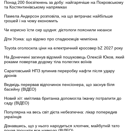
Понад 200 боєзіткнень за добу: найгарячіше на Покровському
та Костянтинівському напрямках
Памела Андерсон розповіла, на що витрачає найбільше
грошей і на чому економить
Чи корисно їсти сир щодня: дієтологи пояснили нюанси
Діти Усика: що відомо про спадкоємців чемпіона
Toyota оголосила ціни на електричний кросовер bZ 2027 року
На Донеччині загинув відомий пошуковець Олексій Юков, який
роками повертав додому тіла полеглих воїнів
Саратовський НПЗ зупинив переробку нафти після удару
дронів
Ведмідь перервав відпочинок пенсіонера, що заснув біля
басейну (ВІДЕО)
Новий хіт: кмітлива британка допомогла їжачку потрапити до
саду (ВІДЕО)
Популярна на весь світ дієта небезпечна: лікар попередив
українців
Дізнавшись, що у нього народиться хлопчик, майбутній тато
почав трощити все навколо (ВІДЕО)