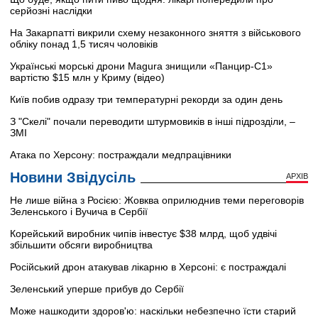
серйозні наслідки
На Закарпатті викрили схему незаконного зняття з військового
обліку понад 1,5 тисяч чоловіків
Українські морські дрони Magura знищили «Панцир-С1»
вартістю $15 млн у Криму (відео)
Київ побив одразу три температурні рекорди за один день
З "Скелі" почали переводити штурмовиків в інші підрозділи, –
ЗМІ
Атака по Херсону: постраждали медпрацівники
Новини Звідусіль
АРХІВ
Не лише війна з Росією: Жовква оприлюднив теми переговорів
Зеленського і Вучича в Сербії
Корейський виробник чипів інвестує $38 млрд, щоб удвічі
збільшити обсяги виробництва
Російський дрон атакував лікарню в Херсоні: є постраждалі
Зеленський уперше прибув до Сербії
Може нашкодити здоров'ю: наскільки небезпечно їсти старий