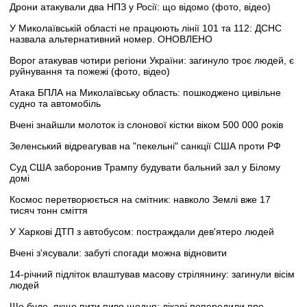
Дрони атакували два НПЗ у Росії: що відомо (фото, відео)
У Миколаївській області не працюють лінії 101 та 112: ДСНС
назвала альтернативний номер. ОНОВЛЕНО
Ворог атакував чотири регіони України: загинуло троє людей, є
руйнування та пожежі (фото, відео)
Атака БПЛА на Миколаївську область: пошкоджено цивільне
судно та автомобіль
Вчені знайшли молоток із слонової кістки віком 500 000 років
Зеленський відреагував на "пекельні" санкції США проти РФ
Суд США заборонив Трампу будувати бальний зал у Білому
домі
Космос перетворюється на смітник: навколо Землі вже 17
тисяч тонн сміття
У Харкові ДТП з автобусом: постраждали дев'ятеро людей
Вчені з'ясували: забуті спогади можна відновити
14-річний підліток влаштував масову стрілянину: загинули вісім
людей
Що буде, якщо пити пиво щодня: лікарі попередили про