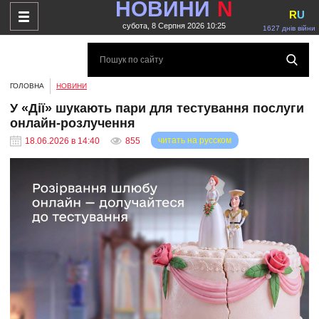
НОВИНИ
N
R
U
субота, 8 Серпня 2026 10:25
1627 днів війни
ГОЛОВНА
НОВИНИ
У «Дії» шукають пари для тестування послуги
онлайн-розлучення
читать на русском
18.06.2026 в 14:40
855