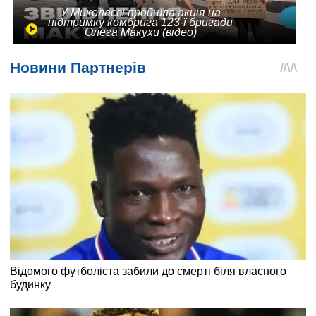
У Миколаєві пройшла акція на
підтримку комбрига 123-ї бригади
Олега Макухи (відео)