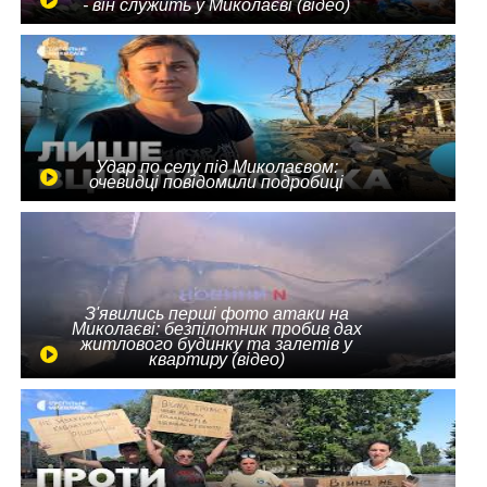
- він служить у Миколаєві (відео)
Удар по селу під Миколаєвом:
очевидці повідомили подробиці
З'явились перші фото атаки на
Миколаєві: безпілотник пробив дах
житлового будинку та залетів у
квартиру (відео)