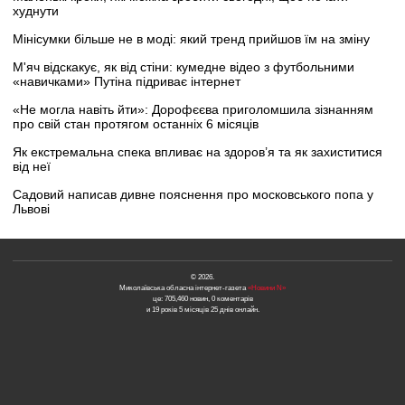
худнути
Мінісумки більше не в моді: який тренд прийшов їм на зміну
М'яч відскакує, як від стіни: кумедне відео з футбольними
«навичками» Путіна підриває інтернет
«Не могла навіть йти»: Дорофєєва приголомшила зізнанням
про свій стан протягом останніх 6 місяців
Як екстремальна спека впливає на здоров’я та як захиститися
від неї
Садовий написав дивне пояснення про московського попа у
Львові
© 2026.
Миколаївська обласна інтернет-газета
«Новини N»
це: 705,460 новин, 0 коментарів
и 19 років 5 місяців 25 днів онлайн.