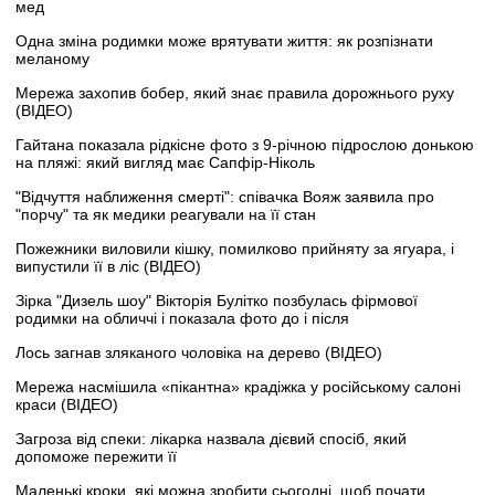
мед
Одна зміна родимки може врятувати життя: як розпізнати
меланому
Мережа захопив бобер, який знає правила дорожнього руху
(ВІДЕО)
Гайтана показала рідкісне фото з 9-річною підрослою донькою
на пляжі: який вигляд має Сапфір-Ніколь
"Відчуття наближення смерті": співачка Вояж заявила про
"порчу" та як медики реагували на її стан
Пожежники виловили кішку, помилково прийняту за ягуара, і
випустили її в ліс (ВІДЕО)
Зірка "Дизель шоу" Вікторія Булітко позбулась фірмової
родимки на обличчі і показала фото до і після
Лось загнав зляканого чоловіка на дерево (ВІДЕО)
Мережа насмішила «пікантна» крадіжка у російському салоні
краси (ВІДЕО)
Загроза від спеки: лікарка назвала дієвий спосіб, який
допоможе пережити її
Маленькі кроки, які можна зробити сьогодні, щоб почати