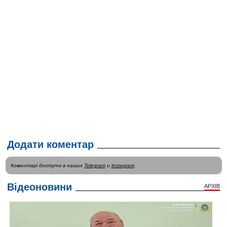
Додати коментар
Коментарі доступні в наших
Telegram
и
instagram
.
Відеоновини
АРХІВ