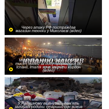
Через атаку РФ постраждав
магазин техніки у Миколаєві (відео)
Міграційна криза в Європі: до 10
тисяч людей за добу прорвалися до
Іспанії, Італія хоче закрити кордон
(відео)
У Радушному вшанували пам'ять
загиблої родини: старший син вижив