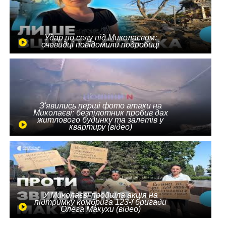
Удар по селу під Миколаєвом:
очевидці повідомили подробиці
З'явились перші фото атаки на
Миколаєві: безпілотник пробив дах
житлового будинку та залетів у
квартиру (відео)
У Миколаєві пройшла акція на
підтримку комбрига 123-ї бригади
Олега Макухи (відео)