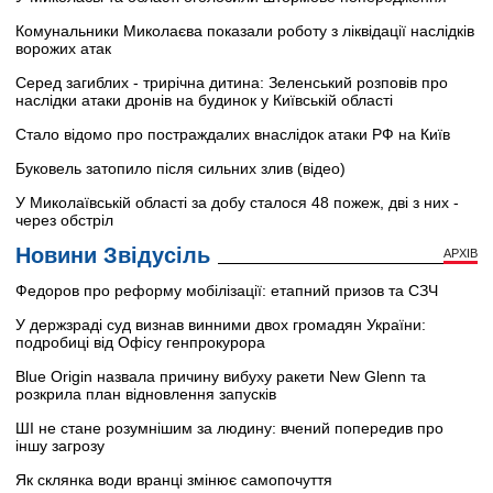
Комунальники Миколаєва показали роботу з ліквідації наслідків
ворожих атак
Серед загиблих - трирічна дитина: Зеленський розповів про
наслідки атаки дронів на будинок у Київській області
Стало відомо про постраждалих внаслідок атаки РФ на Київ
Буковель затопило після сильних злив (відео)
У Миколаївській області за добу сталося 48 пожеж, дві з них -
через обстріл
Новини Звідусіль
АРХІВ
Федоров про реформу мобілізації: етапний призов та СЗЧ
У держзраді суд визнав винними двох громадян України:
подробиці від Офісу генпрокурора
Blue Origin назвала причину вибуху ракети New Glenn та
розкрила план відновлення запусків
ШІ не стане розумнішим за людину: вчений попередив про
іншу загрозу
Як склянка води вранці змінює самопочуття