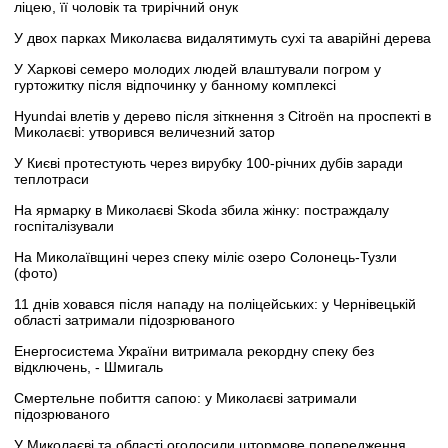
ліцею, її чоловік та трирічний онук
У двох парках Миколаєва видалятимуть сухі та аварійні дерева
У Харкові семеро молодих людей влаштували погром у
гуртожитку після відпочинку у банному комплексі
Hyundai влетів у дерево після зіткнення з Citroën на проспекті в
Миколаєві: утворився величезний затор
У Києві протестують через вирубку 100-річних дубів заради
теплотраси
На ярмарку в Миколаєві Skoda збила жінку: постраждалу
госпіталізували
На Миколаївщині через спеку міліє озеро Солонець-Тузли
(фото)
11 днів ховався після нападу на поліцейських: у Чернівецькій
області затримали підозрюваного
Енергосистема України витримала рекордну спеку без
відключень, - Шмигаль
Смертельне побиття сапою: у Миколаєві затримали
підозрюваного
У Миколаєві та області оголосили штормове попередження