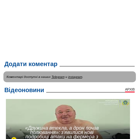
Додати коментар
Коментарі доступні в наших
Telegram
и
instagram
.
Відеоновини
АРХІВ
«Дружина втекла, а дрон почав
полювання»: з'явилися нові
подробиці атаки на фермера з