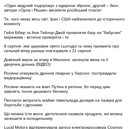
«Один ведучий подорожує з ядерною зброєю, другий – без»:
автори «Орла і Решки» висміяли російський плагіат
Те, чого чекає весь світ: Іран і США наблизилися до історичного
моменту
Гейлі Бібер та Аня Тейлор-Джой проміняли базу на "бабусині"
мережива - встигни приміряти і ти
8 серпня: яке церковне свято сьогодні та чому прикмети про
сильний вітер раніше пов’язували з 21 серпня
Довічний вирок за атаку в Мюнхені: загинули жінка та її
дворічна донька (ВІДЕО)
Росіяни атакували дроном лікарню у Херсоні: постраждали
медпрацівниці
Росіяни чекають на візит Путіна в регіони, бо перед цим
завозять тонни дешевого бензину
Пентагон витратить майже півмільярда доларів на лазери для
боротьби з дронами
Що можна їсти вночі: дієтологиня назвала продукти, які можна
залишити в холодильнику
Lucid Motors відтермінувала запуск електрокросовера Cosmos