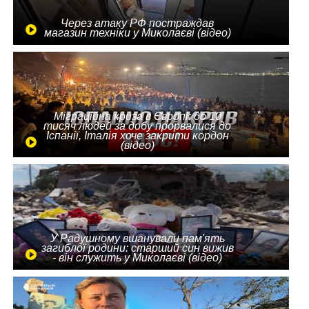
Через атаку РФ постраждав
магазин техніки у Миколаєві (відео)
Міграційна криза в Європі: до 10
тисяч людей за добу прорвалися до
Іспанії, Італія хоче закрити кордон
(відео)
У Радушному вшанували пам'ять
загиблої родини: старший син вижив
- він служить у Миколаєві (відео)