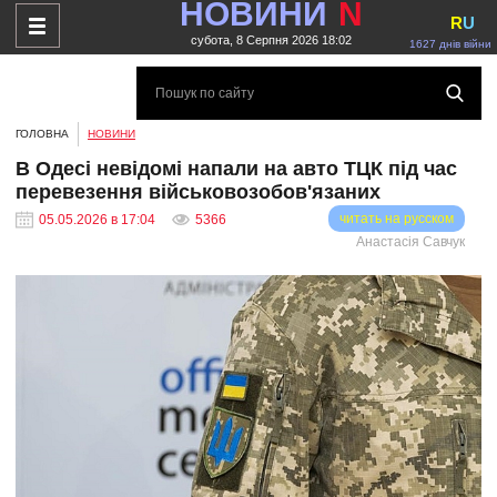
НОВИНИ
N
R
U
субота, 8 Серпня 2026 18:02
1627 днів війни
ГОЛОВНА
НОВИНИ
В Одесі невідомі напали на авто ТЦК під час
перевезення військовозобов'язаних
читать на русском
05.05.2026 в 17:04
5366
Анастасія Савчук