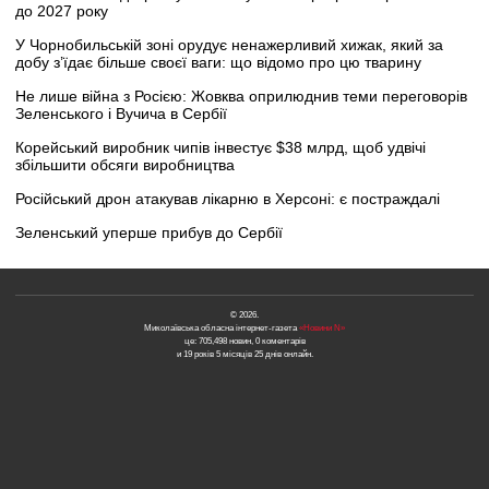
до 2027 року
У Чорнобильській зоні орудує ненажерливий хижак, який за
добу з’їдає більше своєї ваги: що відомо про цю тварину
Не лише війна з Росією: Жовква оприлюднив теми переговорів
Зеленського і Вучича в Сербії
Корейський виробник чипів інвестує $38 млрд, щоб удвічі
збільшити обсяги виробництва
Російський дрон атакував лікарню в Херсоні: є постраждалі
Зеленський уперше прибув до Сербії
© 2026.
Миколаївська обласна інтернет-газета
«Новини N»
це: 705,498 новин, 0 коментарів
и 19 років 5 місяців 25 днів онлайн.