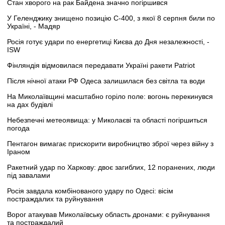
Стан хворого на рак Байдена значно погіршився
У Геленджику знищено позицію С-400, з якої 8 серпня били по
Україні, - Мадяр
Росія готує удари по енергетиці Києва до Дня незалежності, -
ISW
Фінляндія відмовилася передавати Україні ракети Patriot
Після нічної атаки РФ Одеса залишилася без світла та води
На Миколаївщині масштабно горіло поле: вогонь перекинувся
на дах будівлі
Небезпечні метеоявища: у Миколаєві та області погіршиться
погода
Пентагон вимагає прискорити виробництво зброї через війну з
Іраном
Ракетний удар по Харкову: двоє загиблих, 12 поранених, люди
під завалами
Росія завдала комбінованого удару по Одесі: вісім
постраждалих та руйнування
Ворог атакував Миколаївську область дронами: є руйнування
та постраждалий