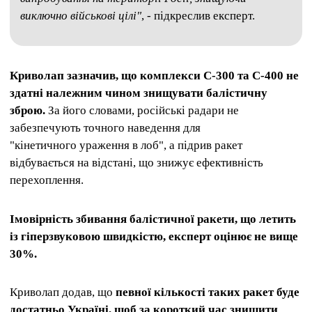
виключно військові цілі"
, - підкреслив експерт.
Криволап зазначив, що комплекси С-300 та С-400 не
здатні належним чином знищувати балістичну
зброю.
За його словами, російські радари не
забезпечують точного наведення для
"кінетичного ураження в лоб", а підрив ракет
відбувається на відстані, що знижує ефективність
перехоплення.
Імовірність збивання балістичної ракети, що летить
із гіперзвуковою швидкістю, експерт оцінює не вище
30%.
Криволап додав, що
певної кількості таких ракет буде
достатньо Україні, щоб за короткий час знищити