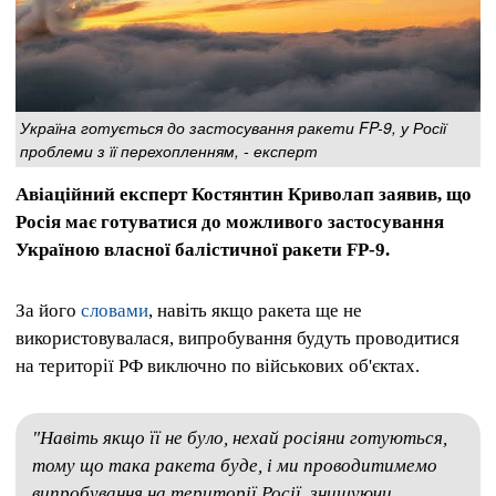
Україна готується до застосування ракети FP-9, у Росії
проблеми з її перехопленням, - експерт
Авіаційний експерт Костянтин Криволап заявив, що
Росія має готуватися до можливого застосування
Україною власної балістичної ракети FP-9.
За його
словами
, навіть якщо ракета ще не
використовувалася, випробування будуть проводитися
на території РФ виключно по військових об'єктах.
"Навіть якщо її не було, нехай росіяни готуються,
тому що така ракета буде, і ми проводитимемо
випробування на території Росії, знищуючи