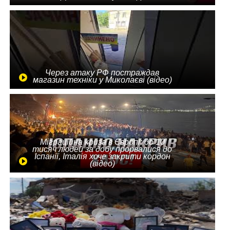
Через атаку РФ постраждав
магазин техніки у Миколаєві (відео)
Міграційна криза в Європі: до 10
тисяч людей за добу прорвалися до
Іспанії, Італія хоче закрити кордон
(відео)