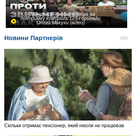
У Миколаєві пройшла акція на
підтримку комбрига 123-ї бригади
Олега Макухи (відео)