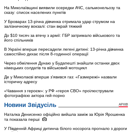
На Миколаївщині виявили осередки АЧС, сальмонельозу та
сказу: список населених пунктів
У Броварах 13-річна дівчинка отримала удар струмом на
залізничному вокзалі: стан вкрай тяжкий
До $10 тисяч за втечу з армії: ГБР затримало військового та
його спільників
В Україні вперше пересадили легені дитині: 13-річна дівчинка
самостійно дихає після 8-годинної операції
Через обмілення Дунаю у Будапешті знайшли останки двох
німецьких солдатів та військовий мотоцикл
Де у Миколаєві вперше з'явився газ: «Газмережі» назвали
історичну адресу
«Чавання з героєм»: у РФ «героя СВО» проілюстрували
фотографією актора гей-порно
Новини Звідусіль
АРХІВ
Наталка Денисенко офіційно вийшла заміж за Юрія Ярошенка
та показала перші
У Південній Африці дитинча білого носорога прогнало з дороги