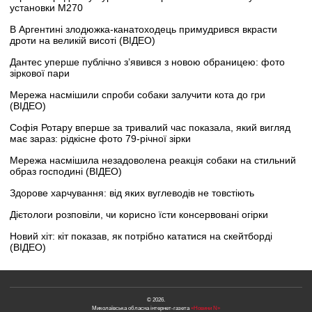
установки M270
В Аргентині злодюжка-канатоходець примудрився вкрасти
дроти на великій висоті (ВІДЕО)
Дантес уперше публічно з’явився з новою обраницею: фото
зіркової пари
Мережа насмішили спроби собаки залучити кота до гри
(ВІДЕО)
Софія Ротару вперше за тривалий час показала, який вигляд
має зараз: рідкісне фото 79-річної зірки
Мережа насмішила незадоволена реакція собаки на стильний
образ господині (ВІДЕО)
Здорове харчування: від яких вуглеводів не товстіють
Дієтологи розповіли, чи корисно їсти консервовані огірки
Новий хіт: кіт показав, як потрібно кататися на скейтборді
(ВІДЕО)
© 2026.
Миколаївська обласна інтернет-газета
«Новини N»