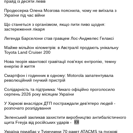
прайд із десяти левів
Продюсерка Олена Мозгова пояснила, чому не виїхала з
України під час війни
Що станеться з організмом, якщо пити пиво щодня:
застереження лікаря
Легенда Барселони став гравцем Лос-Анджелес Гелаксі
Майже мільйон кілометрів: в Австралії продають унікальну
Toyota Land Cruiser 200
Нова теорія квантової гравітації пов'язує ентропію, темну
енергію й життя
Смартфон і годинник в одному: Motorola запатентувала
революційний гнучкий пристрій
Солідарність та підтримка: Чикаго офіційно проголосило
серпень 2026 року місяцем України
У Харкові внаслідок ДТП постраждали дев’ятеро людей -
розпочато розлідування
Зеленський закликав захистити виробництво антибалістичного
щита Freyja від російських ударів -
Україна придбає у Туреччини 70 ракет ATACMS та пускові