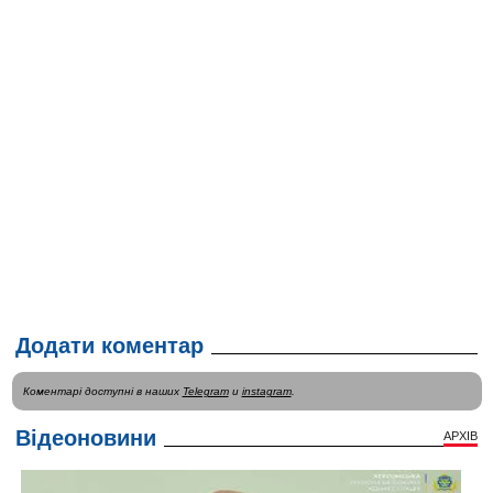
Додати коментар
Коментарі доступні в наших
Telegram
и
instagram
.
Відеоновини
АРХІВ