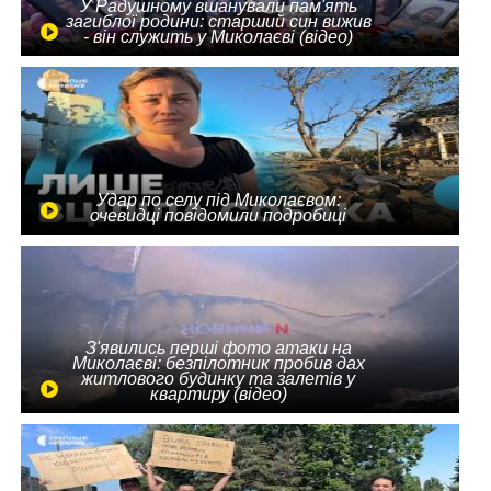
У Радушному вшанували пам'ять
загиблої родини: старший син вижив
- він служить у Миколаєві (відео)
Удар по селу під Миколаєвом:
очевидці повідомили подробиці
З'явились перші фото атаки на
Миколаєві: безпілотник пробив дах
житлового будинку та залетів у
квартиру (відео)