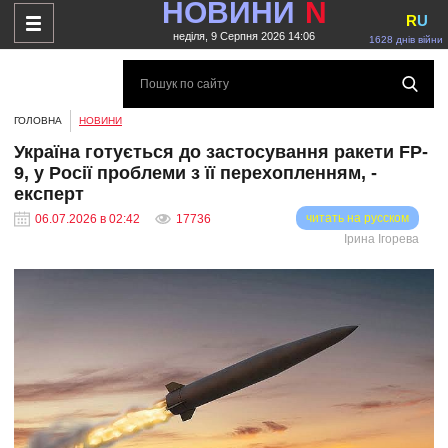
НОВИНИ
N
R
U
неділя, 9 Серпня 2026 14:06
1628 днів війни
ГОЛОВНА
НОВИНИ
Україна готується до застосування ракети FP-
9, у Росії проблеми з її перехопленням, -
експерт
читать на русском
06.07.2026 в 02:42
17736
Ірина Ігорева