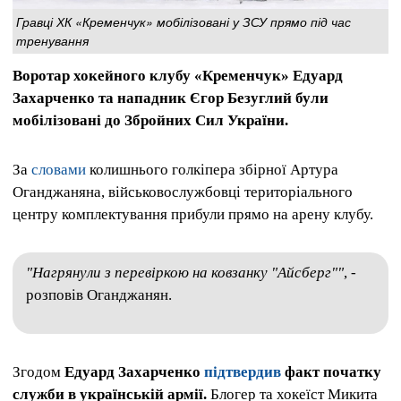
Гравці ХК «Кременчук» мобілізовані у ЗСУ прямо під час
тренування
Воротар хокейного клубу «Кременчук» Едуард
Захарченко та нападник Єгор Безуглий були
мобілізовані до Збройних Сил України.
За
словами
колишнього голкіпера збірної Артура
Оганджаняна, військовослужбовці територіального
центру комплектування прибули прямо на арену клубу.
"Нагрянули з перевіркою на ковзанку "Айсберг""
, -
розповів Оганджанян.
Згодом
Едуард Захарченко
підтвердив
факт початку
служби в українській армії.
Блогер та хокеїст Микита