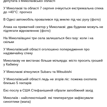
депутата з Миколаївської області
У Миколаєві та області 7 серпня очікується екстремальна спека
до +40°C: прогноз
В Одесі автомобіль провалився під землю під час руху (фото)
Атака на приватний сектор у Миколаєві: два будинки можуть не
підлягати відновленню (фото)
На Миколаївщині три села залишаться без газу: коли і на
скільки
У Миколаївській області оголошено попередження про
надзвичайну спеку
Миколаєву не вистачає більше мільярда: місто просить грошей
у Кабміну
У Миколаєві зіткнулися Subaru та Mitsubishi
У Миколаївській області ледь не згорів ліс: пожежа охопила
близько 5 гектарів
Екс-послу в США Стефанішиній обрали запобіжний захід
Миколаїв - найспекотніший: які температури зафіксували
синоптики (мапа)