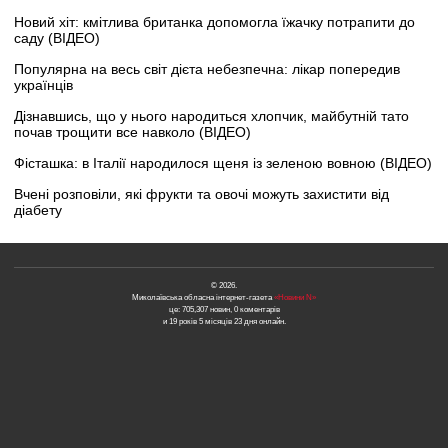
Новий хіт: кмітлива британка допомогла їжачку потрапити до
саду (ВІДЕО)
Популярна на весь світ дієта небезпечна: лікар попередив
українців
Дізнавшись, що у нього народиться хлопчик, майбутній тато
почав трощити все навколо (ВІДЕО)
Фісташка: в Італії народилося щеня із зеленою вовною (ВІДЕО)
Вчені розповіли, які фрукти та овочі можуть захистити від
діабету
© 2026.
Миколаївська обласна інтернет-газета
«Новини N»
це: 705,307 новин, 0 коментарів
и 19 років 5 місяців 23 дня онлайн.