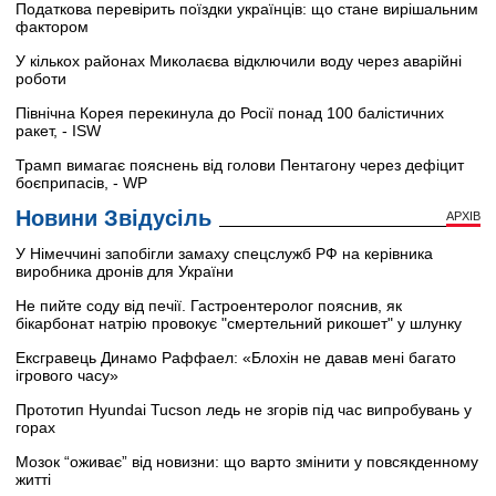
Податкова перевірить поїздки українців: що стане вирішальним
фактором
У кількох районах Миколаєва відключили воду через аварійні
роботи
Північна Корея перекинула до Росії понад 100 балістичних
ракет, - ISW
Трамп вимагає пояснень від голови Пентагону через дефіцит
боєприпасів, - WP
Новини Звідусіль
АРХІВ
У Німеччині запобігли замаху спецслужб РФ на керівника
виробника дронів для України
Не пийте соду від печії. Гастроентеролог пояснив, як
бікарбонат натрію провокує "смертельний рикошет" у шлунку
Ексгравець Динамо Раффаел: «Блохін не давав мені багато
ігрового часу»
Прототип Hyundai Tucson ледь не згорів під час випробувань у
горах
Мозок “оживає” від новизни: що варто змінити у повсякденному
житті