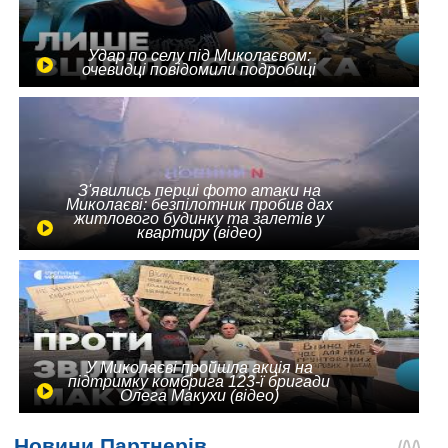
Удар по селу під Миколаєвом:
очевидці повідомили подробиці
З'явились перші фото атаки на
Миколаєві: безпілотник пробив дах
житлового будинку та залетів у
квартиру (відео)
У Миколаєві пройшла акція на
підтримку комбрига 123-ї бригади
Олега Макухи (відео)