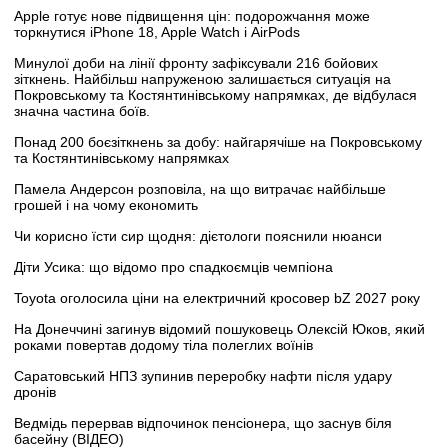
Apple готує нове підвищення цін: подорожчання може
торкнутися iPhone 18, Apple Watch і AirPods
Минулої доби на лінії фронту зафіксували 216 бойових
зіткнень. Найбільш напруженою залишається ситуація на
Покровському та Костянтинівському напрямках, де відбулася
значна частина боїв.
Понад 200 боєзіткнень за добу: найгарячіше на Покровському
та Костянтинівському напрямках
Памела Андерсон розповіла, на що витрачає найбільше
грошей і на чому економить
Чи корисно їсти сир щодня: дієтологи пояснили нюанси
Діти Усика: що відомо про спадкоємців чемпіона
Toyota оголосила ціни на електричний кросовер bZ 2027 року
На Донеччині загинув відомий пошуковець Олексій Юков, який
роками повертав додому тіла полеглих воїнів
Саратовський НПЗ зупинив переробку нафти після удару
дронів
Ведмідь перервав відпочинок пенсіонера, що заснув біля
басейну (ВІДЕО)