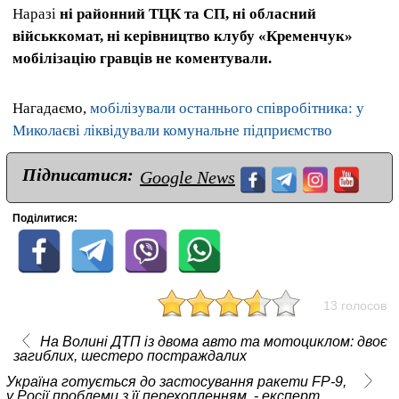
Наразі
ні районний ТЦК та СП, ні обласний
військкомат, ні керівництво клубу «Кременчук»
мобілізацію гравців не коментували.
Нагадаємо,
мобілізували останнього співробітника: у
Миколаєві ліквідували комунальне підприємство
Підписатися:
Google News
Поділитися:
13 голосов
На Волині ДТП із двома авто та мотоциклом: двоє
загиблих, шестеро постраждалих
Україна готується до застосування ракети FP-9,
у Росії проблеми з її перехопленням, - експерт