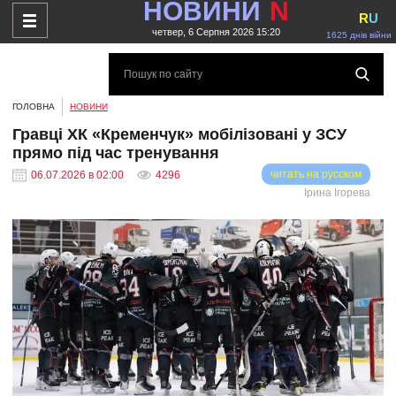
НОВИНИ
N
R
U
четвер, 6 Серпня 2026 15:20
1625 днів війни
ГОЛОВНА
НОВИНИ
Гравці ХК «Кременчук» мобілізовані у ЗСУ
прямо під час тренування
читать на русском
06.07.2026 в 02:00
4296
Ірина Ігорева