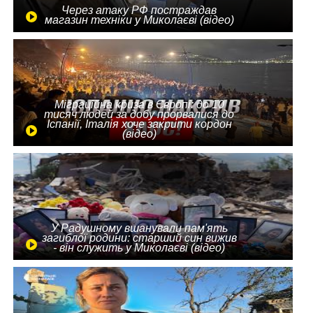
Через атаку РФ постраждав
магазин техніки у Миколаєві (відео)
Міграційна криза в Європі: до 10
тисяч людей за добу прорвалися до
Іспанії, Італія хоче закрити кордон
(відео)
У Радушному вшанували пам'ять
загиблої родини: старший син вижив
- він служить у Миколаєві (відео)