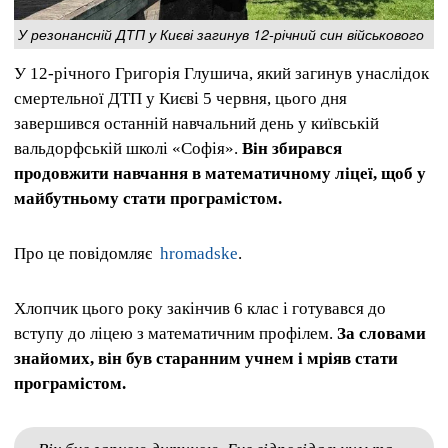
У резонансній ДТП у Києві загинув 12-річний син військового
У 12-річного Григорія Глушича, який загинув унаслідок
смертельної ДТП у Києві 5 червня, цього дня
завершився останній навчальний день у київській
вальдорфській школі «Софія».
Він збирався
продовжити навчання в математичному ліцеї, щоб у
майбутньому стати програмістом.
Про це повідомляє
hromadske
.
Хлопчик цього року закінчив 6 клас і готувався до
вступу до ліцею з математичним профілем.
За словами
знайомих, він був старанним учнем і мріяв стати
програмістом.