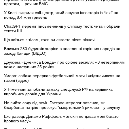
протоки, – речник ВМС
У Києві викрили call-центр, який ошукав інвесторів із Чехії на
понад 8,4 млн гривень
ChatGPT переміг письменників у сліпому тесті: читачі обрали
тексти ШІ
Що коїться з тілом, коли ви лягаєте після півночі
Близько 230 будинків згоріли в поселенні корінних народів на
заході Канади (ВІДЕО)
Дружина «Джеймса Бонда» про срібне весілля: «З нетерпінням
чекаю наступних 25 років»
Умора: собака перервав футбольний матч і «відзначився» на
газоні (відео)
У Німеччині запобігли замаху спецслужб РФ на керівника
виробника дронів для України
Не пийте соду від печії. Гастроентеролог пояснив, як
бікарбонат натрію провокує "смертельний рикошет" у шлунку
Ексгравець Динамо Раффаел: «Блохін не давав мені багато
ігрового часу»