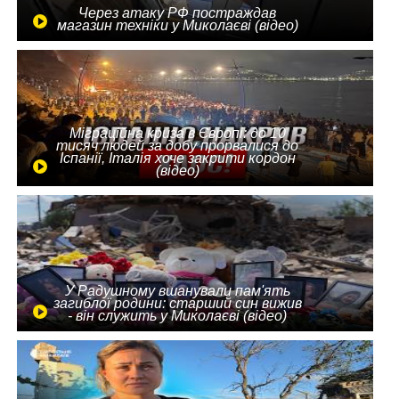
Через атаку РФ постраждав
магазин техніки у Миколаєві (відео)
Міграційна криза в Європі: до 10
тисяч людей за добу прорвалися до
Іспанії, Італія хоче закрити кордон
(відео)
У Радушному вшанували пам'ять
загиблої родини: старший син вижив
- він служить у Миколаєві (відео)