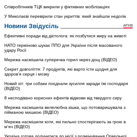
Співробітників ТЦК викрили у фіктивних мобілізаціях
У Миколаєві перевірили стан укриттів: який знайшли недолік
Новини Звідусіль
АРХІВ
Ефективні поради від дієтолога: як позбутися жиру на животі
НАТО терміново шукає ППО для України після масованого
удару Росії
Мережа насмішила суперечка горил через дощ (ВІДЕО)
Секрет довголіття: 7 продуктів, які варто їсти щодня для
здоров’я серця і мозку
Новий хіт: три собаки поєднали зусилля заради їжі господаря
(ВІДЕО)
8 несподівано корисних ефектів відмови від твердого сиру
Мережа насмішила велелюбна кішка, що потоваришувала з
пійманою мишкою (ВІДЕО)
Мережа насмішили коти, які пильно спостерігають за грою в
м'яч (ВІДЕО)
Україна готова долучитися до місії з розмінування Ормузької