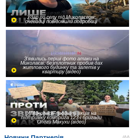
Удар по селу під Миколаєвом:
очевидці повідомили подробиці
З'явились перші фото атаки на
Миколаєві: безпілотник пробив дах
житлового будинку та залетів у
квартиру (відео)
У Миколаєві пройшла акція на
підтримку комбрига 123-ї бригади
Олега Макухи (відео)