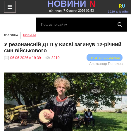
НОВИНИ
N
R
U
п'ятниця, 7 Серпня 2026 02:53
1626 днів війни
ГОЛОВНА
НОВИНИ
У резонансній ДТП у Києві загинув 12-річний
син військового
читать на русском
06.06.2026 в 19:39
3210
Александр Пепелов