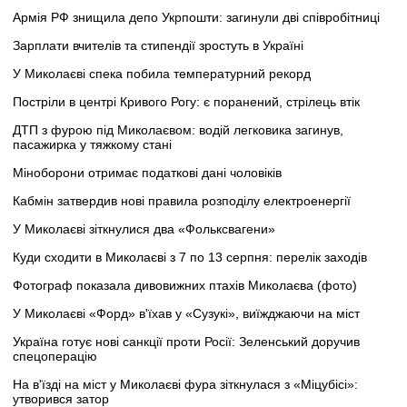
Армія РФ знищила депо Укрпошти: загинули дві співробітниці
Зарплати вчителів та стипендії зростуть в Україні
У Миколаєві спека побила температурний рекорд
Постріли в центрі Кривого Рогу: є поранений, стрілець втік
ДТП з фурою під Миколаєвом: водій легковика загинув,
пасажирка у тяжкому стані
Міноборони отримає податкові дані чоловіків
Кабмін затвердив нові правила розподілу електроенергії
У Миколаєві зіткнулися два «Фольксвагени»
Куди сходити в Миколаєві з 7 по 13 серпня: перелік заходів
Фотограф показала дивовижних птахів Миколаєва (фото)
У Миколаєві «Форд» в'їхав у «Сузукі», виїжджаючи на міст
Україна готує нові санкції проти Росії: Зеленський доручив
спецоперацію
На в'їзді на міст у Миколаєві фура зіткнулася з «Міцубісі»:
утворився затор