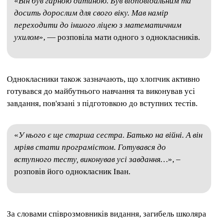
«
Він був гарною дитиною. Був відповідальним та
досить дорослим для свого віку. Мав намір
переходити до іншого ліцею з математичним
ухилом
», — розповіла мати одного з однокласників.
Однокласники також зазначають, що хлопчик активно
готувався до майбутнього навчання та виконував усі
завдання, пов'язані з підготовкою до вступних тестів.
«
У нього є ще старша сестра. Батько на війні. А він
мріяв стати програмістом. Готувався до
вступного тесту, виконував усі завдання…
», –
розповів його однокласник Іван.
За словами співрозмовників видання, загибель школяра