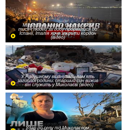
Міграційна криза в Європі: до 10
тисяч людей за добу прорвалися до
Іспанії, Італія хоче закрити кордон
(відео)
У Радушному вшанували пам'ять
загиблої родини: старший син вижив
- він служить у Миколаєві (відео)
Удар по селу під Миколаєвом: