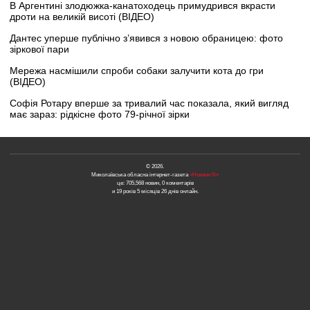
В Аргентині злодюжка-канатоходець примудрився вкрасти
дроти на великій висоті (ВІДЕО)
Дантес уперше публічно з’явився з новою обраницею: фото
зіркової пари
Мережа насмішили спроби собаки залучити кота до гри
(ВІДЕО)
Софія Ротару вперше за тривалий час показала, який вигляд
має зараз: рідкісне фото 79-річної зірки
© 2026.
Миколаївська обласна інтернет-газета
«Новини N»
це: 705,568 новин, 0 коментарів
и 19 років 5 місяців 26 днів онлайн.