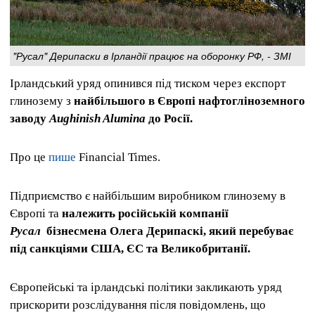
"Русал" Дерипаски в Ірландії працює на оборонку РФ, - ЗМІ
Ірландський уряд опинився під тиском через експорт
глинозему з
найбільшого в Європі нафтогліноземного
заводу
Aughinish Alumina
до Росії.
Про це
пише
Financial Times.
Підприємство є найбільшим виробником глинозему в
Європі та
належить російській компанії
Русал
бізнесмена Олега Дерипаскі, який перебуває
під санкціями США, ЄС та Великобританії.
Європейські та ірландські політики закликають уряд
прискорити розслідування після повідомлень, що