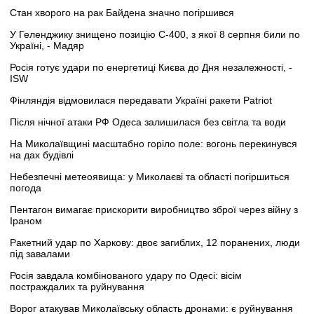
Стан хворого на рак Байдена значно погіршився
У Геленджику знищено позицію С-400, з якої 8 серпня били по
Україні, - Мадяр
Росія готує удари по енергетиці Києва до Дня незалежності, -
ISW
Фінляндія відмовилася передавати Україні ракети Patriot
Після нічної атаки РФ Одеса залишилася без світла та води
На Миколаївщині масштабно горіло поле: вогонь перекинувся
на дах будівлі
Небезпечні метеоявища: у Миколаєві та області погіршиться
погода
Пентагон вимагає прискорити виробництво зброї через війну з
Іраном
Ракетний удар по Харкову: двоє загиблих, 12 поранених, люди
під завалами
Росія завдала комбінованого удару по Одесі: вісім
постраждалих та руйнування
Ворог атакував Миколаївську область дронами: є руйнування