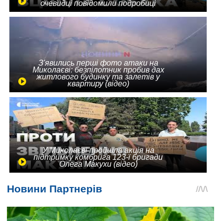
очевидці повідомили подробиці
З'явились перші фото атаки на
Миколаєві: безпілотник пробив дах
житлового будинку та залетів у
квартиру (відео)
У Миколаєві пройшла акція на
підтримку комбрига 123-ї бригади
Олега Макухи (відео)