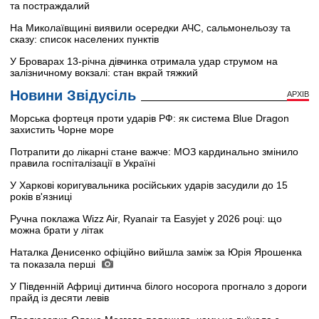
та постраждалий
На Миколаївщині виявили осередки АЧС, сальмонельозу та
сказу: список населених пунктів
У Броварах 13-річна дівчинка отримала удар струмом на
залізничному вокзалі: стан вкрай тяжкий
Новини Звідусіль
АРХІВ
Морська фортеця проти ударів РФ: як система Blue Dragon
захистить Чорне море
Потрапити до лікарні стане важче: МОЗ кардинально змінило
правила госпіталізації в Україні
У Харкові коригувальника російських ударів засудили до 15
років в'язниці
Ручна поклажа Wizz Air, Ryanair та Easyjet у 2026 році: що
можна брати у літак
Наталка Денисенко офіційно вийшла заміж за Юрія Ярошенка
та показала перші
У Південній Африці дитинча білого носорога прогнало з дороги
прайд із десяти левів