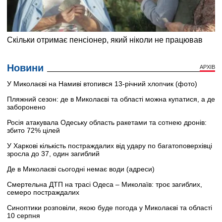
Новини
АРХІВ
У Миколаєві на Намиві втопився 13-річний хлопчик (фото)
Пляжний сезон: де в Миколаєві та області можна купатися, а де
заборонено
Росія атакувала Одеську область ракетами та сотнею дронів:
збито 72% цілей
У Харкові кількість постраждалих від удару по багатоповерхівці
зросла до 37, один загиблий
Де в Миколаєві сьогодні немає води (адреси)
Смертельна ДТП на трасі Одеса – Миколаїв: троє загиблих,
семеро постраждалих
Синоптики розповіли, якою буде погода у Миколаєві та області
10 серпня