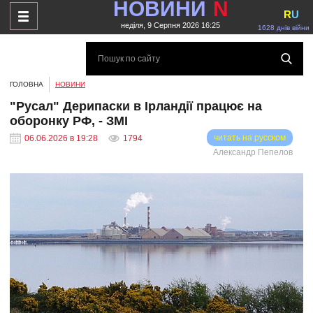
НОВИНИ
N
R
U
неділя, 9 Серпня 2026 16:25
1628 днів війни
ГОЛОВНА
НОВИНИ
"Русал" Дерипаски в Ірландії працює на
оборонку РФ, - ЗМІ
читать на русском
06.06.2026 в 19:28
1794
Александр Пепелов