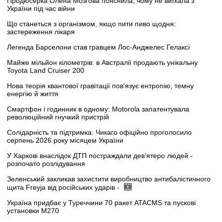
Продюсерка Олена Мозгова пояснила, чому не виїхала з
України під час війни
Що станеться з організмом, якщо пити пиво щодня:
застереження лікаря
Легенда Барселони став гравцем Лос-Анджелес Гелаксі
Майже мільйон кілометрів: в Австралії продають унікальну
Toyota Land Cruiser 200
Нова теорія квантової гравітації пов'язує ентропію, темну
енергію й життя
Смартфон і годинник в одному: Motorola запатентувала
революційний гнучкий пристрій
Солідарність та підтримка: Чикаго офіційно проголосило
серпень 2026 року місяцем України
У Харкові внаслідок ДТП постраждали дев’ятеро людей -
розпочато розлідування
Зеленський закликав захистити виробництво антибалістичного
щита Freyja від російських ударів -
Україна придбає у Туреччини 70 ракет ATACMS та пускові
установки M270