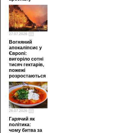
27.07.2026
Вогняний
апокаліпсис у
Європі:
вигоріло сотні
тисяч гектарів,
пожежі
розростаються
26.07.2026
Гарячий як
політика:
чому битва за