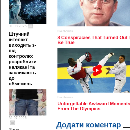
01.08.2026
Штучний
інтелект
виходить з-
під
контролю:
розробники
налякані та
закликають
до
обмежень
31.07.2026
Додати коментар