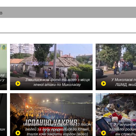
am
.
иці
и у
З'явилися нові фото та відео з місця
У Миколаєві 
нічної атаки по Миколаєву
ЛШМД, який
Міграційна криза в Європі: до 10 тисяч
У Радушному
зин
людей за добу прорвалися до Іспанії,
загиблої родин
Італія хоче закрити кордон (відео)
він служить