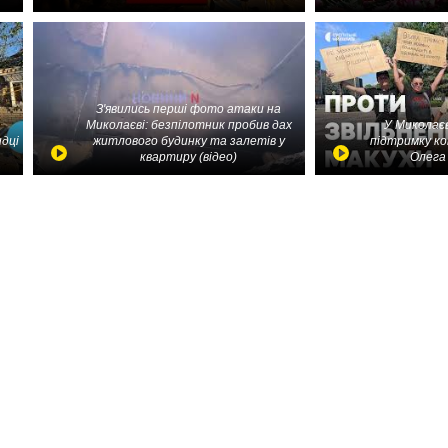
З'явились перші фото атаки на
Миколаєві: безпілотник пробив дах
У Миколаєв
идці
житлового будинку та залетів у
підтримку ко
квартиру (відео)
Олега 