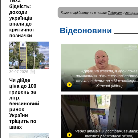
Тиха
бідність:
доходи
Коментарі доступні в наших
Telegram
и
instagr
українців
впали до
Відеоновини
критичної
позначки
«Дружина втекла, а дрон почав
30.07.2026
полювання»: з'явилися нові подроб
Чи дійде
атаки на фермера з Миколаївщин
ціна до 100
Херсоні (відео)
гривень за
літр:
бензиновий
ринок
України
тріщить по
швах
Через атаку РФ постраждав мага
техніки у Миколаєві (відео)