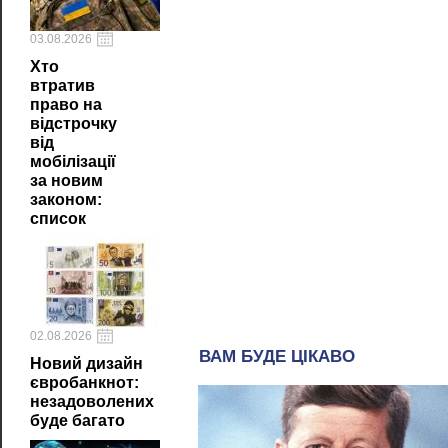
03.08.2026
Хто
втратив
право на
відстрочку
від
мобілізації
за новим
законом:
список
02.08.2026
Новий дизайн
євробанкнот:
незадоволених
буде багато