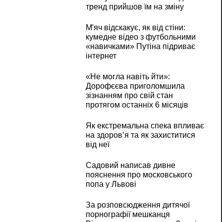
тренд прийшов їм на зміну
М'яч відскакує, як від стіни:
кумедне відео з футбольними
«навичками» Путіна підриває
інтернет
«Не могла навіть йти»:
Дорофєєва приголомшила
зізнанням про свій стан
протягом останніх 6 місяців
Як екстремальна спека впливає
на здоров’я та як захиститися
від неї
Садовий написав дивне
пояснення про московського
попа у Львові
За розповсюдження дитячої
порнографії мешканця