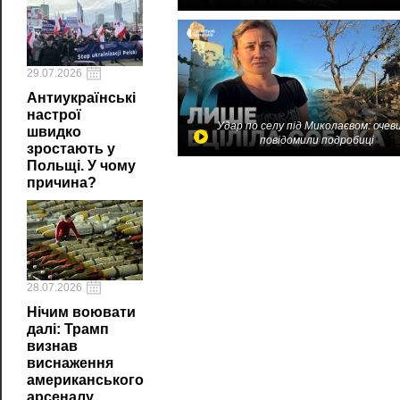
29.07.2026
Антиукраїнські
настрої
Удар по селу під Миколаєвом: очев
швидко
повідомили подробиці
зростають у
Польщі. У чому
причина?
28.07.2026
Нічим воювати
далі: Трамп
визнав
виснаження
американського
арсеналу