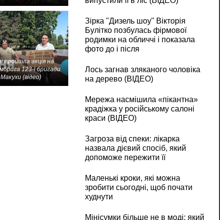
випустили її в ліс (ВІДЕО)
Зірка "Дизель шоу" Вікторія
Булітко позбулась фірмової
родимки на обличчі і показала
фото до і після
і пройшла акція на
Лось загнав зляканого чоловіка
мбрига 123-ї бригади
Макухи (відео)
на дерево (ВІДЕО)
Мережа насмішила «пікантна»
крадіжка у російському салоні
краси (ВІДЕО)
Загроза від спеки: лікарка
назвала дієвий спосіб, який
допоможе пережити її
Маленькі кроки, які можна
зробити сьогодні, щоб почати
худнути
Мінісумки більше не в моді: який