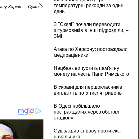
температурні рекорди за один
асу Харків — Суми
день
З "Скелі" почали переводити
штурмовиків в інші підрозділи, –
ЗМІ
Атака по Херсону: постраждали
медпрацівники
Нацбанк випустить пам'ятну
монету на честь Папи Римського
В Україні для першокласників
виплатять по 5 тисяч гривень
В Одесі побільшало
постраждалих через обстріл
стадіону
Суд закрив справу проти екс-
начальника