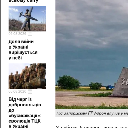
всьому світу
06.08.2026
Доля війни
в Україні
вирішується
у небі
05.08.2026
Від черг із
добровольців
до
Під Запоріжжям FPV-дрон влучив у м
«бусифікації»:
еволюція ТЦК
в Україні
У суботу, 6 червня, внаслідо