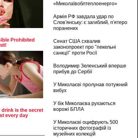
«Миколаївоблтеплоенерго»
Армія РФ завдала удар по
Слов'янську: є загиблий, п'ятеро
поранених
Сенат США схвалив
законопроект про "пекельні
санкції" проти Росії
Володимир Зеленський вперше
прибув до Сербії
У Миколаєві пролунав потужний
вибух
У бік Миколаєва рухаються
ворожі БПЛА
У Миколаєві оцифрують 500
історичних фотографій із
музейних колекцій