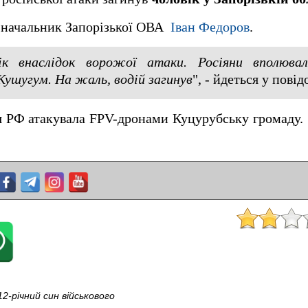
m начальник Запорізької ОВА
Іван Федоров
.
вік внаслідок ворожої атаки. Росіяни вполюва
Кушугум. На жаль, водій загинув
", - йдеться у пові
ія РФ атакувала FPV-дронами Куцурубську громаду
12-річний син військового