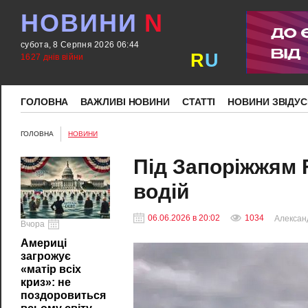
НОВИНИ
N
субота, 8 Серпня 2026 06:44
R
U
1627 днів війни
ГОЛОВНА
ВАЖЛИВІ НОВИНИ
СТАТТІ
НОВИНИ ЗВІДУС
ГОЛОВНА
НОВИНИ
Під Запоріжжям 
водій
06.06.2026 в 20:02
1034
Алексан
Вчора
Америці
загрожує
«матір всіх
криз»: не
поздоровиться