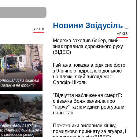
Новини Звідусіль
АРХІВ
АРХІВ
Мережа захопив бобер, який
знає правила дорожнього руху
(ВІДЕО)
Гайтана показала рідкісне фото
з 9-річною підрослою донькою
на пляжі: який вигляд має
попрощалися з лікарем
Сапфір-Ніколь
 загинув на фронті
"Відчуття наближення смерті":
співачка Вояж заявила про
"порчу" та як медики реагували
на її стан
Пожежники виловили кішку,
 вшанували пам'ять
и: старший син вижив -
помилково прийняту за ягуара, і
 у Миколаєві (відео)