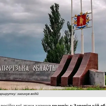
аршрутку: загинув водій
к російської атаки загинув
чоловік у Запорізькій об