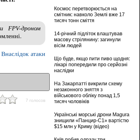
Космос перетворюється на
смітник: навколо Землі вже 17
тисяч тонн сміття
ли FPV-дроном
14-річний підліток влаштував
домленні.
масову стрілянину: загинули
вісім людей
.
Внаслідок атаки
Що буде, якщо пити пиво щодня:
лікарі попередили про серйозні
наслідки
На Закарпатті викрили схему
незаконного зняття з
військового обліку понад 1,5
7 голосов
тисяч чоловіків
Українські морські дрони Magura
знищили «Панцир-С1» вартістю
$15 млн у Криму (відео)
Київ побив одразу три