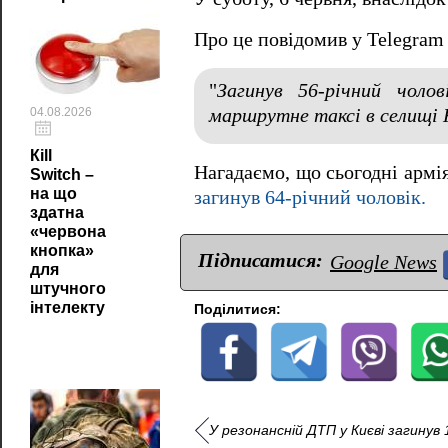
Про це повідомив у Telegra
"
Загинув 56-річний чоло
маршрутне таксі в селищі 
04.08.2026
Кill
Нагадаємо, що сьогодні арм
Switch –
на що
загинув 64-річний чоловік.
здатна
«червона
кнопка»
Підписатися:
Google News
для
штучного
інтелекту
Поділитися:
У резонансній ДТП у Києві загинув 