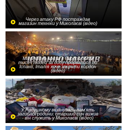
Через атаку РФ постраждав
магазин техніки у Миколаєві (відео)
Міграційна криза в Європі: до 10
тисяч людей за добу прорвалися до
Іспанії, Італія хоче закрити кордон
(відео)
У Радушному вшанували пам'ять
загиблої родини: старший син вижив
- він служить у Миколаєві (відео)