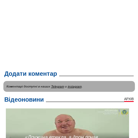
Додати коментар
Коментарі доступні в наших
Telegram
и
instagram
.
Відеоновини
АРХІВ
«Дружина втекла, а дрон почав