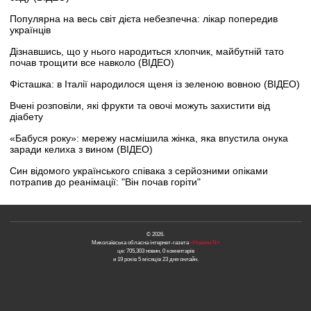
Популярна на весь світ дієта небезпечна: лікар попередив
українців
Дізнавшись, що у нього народиться хлопчик, майбутній тато
почав трощити все навколо (ВІДЕО)
Фісташка: в Італії народилося щеня із зеленою вовною (ВІДЕО)
Вчені розповіли, які фрукти та овочі можуть захистити від
діабету
«Бабуся року»: мережу насмішила жінка, яка впустила онука
заради келиха з вином (ВІДЕО)
Син відомого українського співака з серйозними опіками
потрапив до реанімації: "Він почав горіти"
© 2026.
Миколаївська обласна інтернет-газета
«Новини N»
це: 705,303 новин, 0 коментарів
и 19 років 5 місяців 23 дня онлайн.