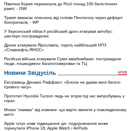
Північна Корея перекинула до Росії понад 100 балістичних
ракет, - ISW
Трамп вимагає пояснень від голови Пентагону через дефіцит
боєприпасів, - WP
У Херсонській області російський дрон атакував автобус:
шестеро постраждалих
Дрони атакували Ярославль: горить найбільший НПЗ
«Славнефть-ЯНОС»
Російські війська атакували Суми авіабомбами: постраждали
люди, пошкоджено багатоповерхівки та ТЦ
Новини Звідусіль
АРХІВ
Ексгравець Динамо Раффаел: «Блохін не давав мені багато
ігрового часу»
Прототип Hyundai Tucson ледь не згорів під час випробувань у
горах
Мозок “оживає” від новизни: що варто змінити у повсякденному
житті
Apple готує нове підвищення цін: подорожчання може
торкнутися iPhone 18, Apple Watch і AirPods