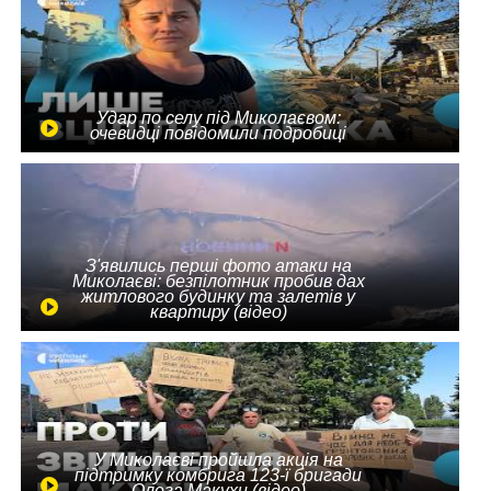
Удар по селу під Миколаєвом:
очевидці повідомили подробиці
З'явились перші фото атаки на
Миколаєві: безпілотник пробив дах
житлового будинку та залетів у
квартиру (відео)
У Миколаєві пройшла акція на
підтримку комбрига 123-ї бригади
Олега Макухи (відео)