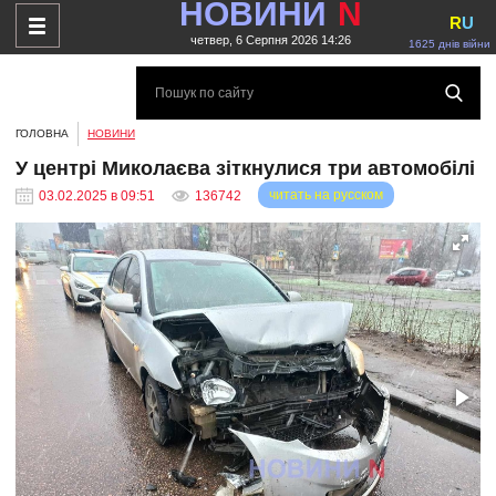
НОВИНИ
N
R
U
четвер, 6 Серпня 2026 14:26
1625 днів війни
ГОЛОВНА
НОВИНИ
У центрі Миколаєва зіткнулися три автомобілі
читать на русском
03.02.2025 в 09:51
136742