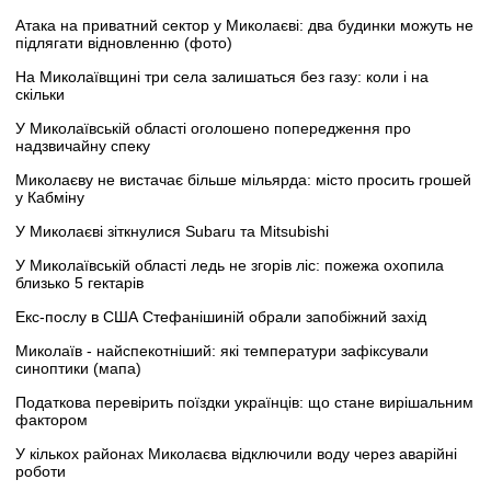
Атака на приватний сектор у Миколаєві: два будинки можуть не
підлягати відновленню (фото)
На Миколаївщині три села залишаться без газу: коли і на
скільки
У Миколаївській області оголошено попередження про
надзвичайну спеку
Миколаєву не вистачає більше мільярда: місто просить грошей
у Кабміну
У Миколаєві зіткнулися Subaru та Mitsubishi
У Миколаївській області ледь не згорів ліс: пожежа охопила
близько 5 гектарів
Екс-послу в США Стефанішиній обрали запобіжний захід
Миколаїв - найспекотніший: які температури зафіксували
синоптики (мапа)
Податкова перевірить поїздки українців: що стане вирішальним
фактором
У кількох районах Миколаєва відключили воду через аварійні
роботи