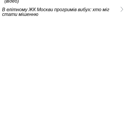
(відео)
В елітному ЖК Москви прогримів вибух: хто міг
стати мішенню