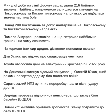
Минулої доби на лінії фронту зафіксували 216 бойових
зіткнень. Найбільш напруженою залишається ситуація на
Покровському та Костянтинівському напрямках, де відбулася
значна частина боїв.
Понад 200 боєзіткнень за добу: найгарячіше на Покровському
та Костянтинівському напрямках
Памела Андерсон розповіла, на що витрачає найбільше
грошей і на чому економить
Чи корисно їсти сир щодня: дієтологи пояснили нюанси
Діти Усика: що відомо про спадкоємців чемпіона
Toyota оголосила ціни на електричний кросовер bZ 2027 року
На Донеччині загинув відомий пошуковець Олексій Юков, який
роками повертав додому тіла полеглих воїнів
Саратовський НПЗ зупинив переробку нафти після удару
дронів
Ведмідь перервав відпочинок пенсіонера, що заснув біля
басейну (ВІДЕО)
Новий хіт: кмітлива британка допомогла їжачку потрапити до
саду (ВІДЕО)