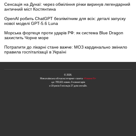
Сенсація на Дунаї: через обміління річки виринув легендарний
античний міст Костянтина
OpenAI робить ChatGPT безлімітним для всіх: деталі запуску
нової моделі GPT-5.6 Luna
Морська фортеця проти ударів РФ: як система Blue Dragon
захистить Чорне море
Потрапити до лікарні стане важче: МОЗ кардинально змінило
правила госпіталізації в Україні
© 2026.
Миколаївська обласна інтернет-газета
«Новини N»
це: 705,621 новин, 0 коментарів
и 19 років 5 місяців 27 днів онлайн.