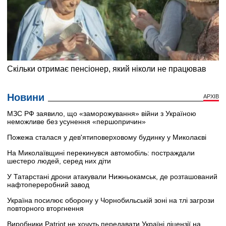
Новини
АРХІВ
МЗС РФ заявило, що «заморожування» війни з Україною
неможливе без усунення «першопричин»
Пожежа сталася у дев'ятиповерховому будинку у Миколаєві
На Миколаївщині перекинувся автомобіль: постраждали
шестеро людей, серед них діти
У Татарстані дрони атакували Нижньокамськ, де розташований
нафтопереробний завод
Україна посилює оборону у Чорнобильській зоні на тлі загрози
повторного вторгнення
Виробники Patriot не хочуть передавати Україні ліцензії на