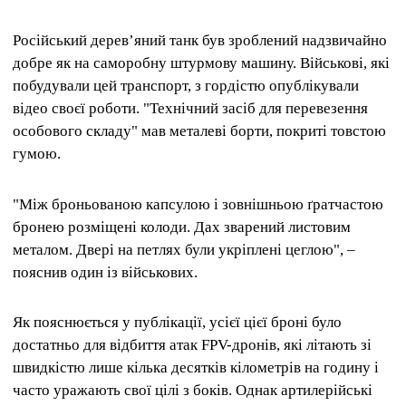
Російський дерев’яний танк був зроблений надзвичайно
добре як на саморобну штурмову машину. Військові, які
побудували цей транспорт, з гордістю опублікували
відео своєї роботи. "Технічний засіб для перевезення
особового складу" мав металеві борти, покриті товстою
гумою.
"Між броньованою капсулою і зовнішньою ґратчастою
бронею розміщені колоди. Дах зварений листовим
металом. Двері на петлях були укріплені цеглою", –
пояснив один із військових.
Як пояснюється у публікації, усієї цієї броні було
достатньо для відбиття атак FPV-дронів, які літають зі
швидкістю лише кілька десятків кілометрів на годину і
часто уражають свої цілі з боків. Однак артилерійські