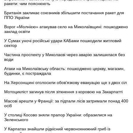
ракети: чим пояснюють
Британія закликає союзників збільшити постачання ракет для
ППО України
Ворог «Молнією» атакував село на Миколаївщині: пошкоджено
заклад освіти
У Сумах уночі російські удари КАБами пошкодили житловий
сектор
Частина проспекту у Миколаєві через аварію залишилася без
води
Атаки на Миколаївську область: пошкоджено церкву, магазин,
будинки, є постраждала
На Херсонщині оголосили обов'язкову евакуацію ще з двох сіл
Мотоцикліст загинув після зіткнення з коровою на Закарпатті
Масові арешти у Франції: за підпали лісів затримали понад 400
осіб
У столиці Косово зняли прапор України: образилися на
Зеленського
У Карпатах знайшли рідкісний червонокнижний гриб із