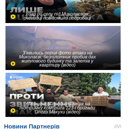
Удар по селу під Миколаєвом:
очевидці повідомили подробиці
З'явились перші фото атаки на
Миколаєві: безпілотник пробив дах
житлового будинку та залетів у
квартиру (відео)
У Миколаєві пройшла акція на
підтримку комбрига 123-ї бригади
Олега Макухи (відео)