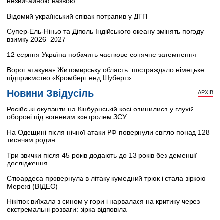
незвичайною назвою
Відомий український співак потрапив у ДТП
Супер-Ель-Ніньо та Діполь Індійського океану змінять погоду
взимку 2026–2027
12 серпня Україна побачить часткове сонячне затемнення
Ворог атакував Житомирську область: постраждало німецьке
підприємство «Кромберг енд Шуберт»
Новини Звідусіль
АРХІВ
Російські окупанти на Кінбурнській косі опинилися у глухій
обороні під вогневим контролем ЗСУ
На Одещині після нічної атаки РФ повернули світло понад 128
тисячам родин
Три звички після 45 років додають до 13 років без деменції —
дослідження
Стюардеса провернула в літаку кумедний трюк і стала зіркою
Мережі (ВІДЕО)
Нікітюк виїхала з сином у гори і нарвалася на критику через
екстремальні розваги: зірка відповіла