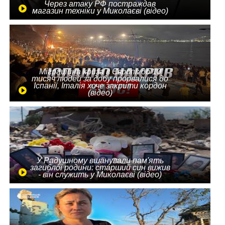
Через атаку РФ постраждав
магазин техніки у Миколаєві (відео)
Міграційна криза в Європі: до 10
тисяч людей за добу прорвалися до
Іспанії, Італія хоче закрити кордон
(відео)
У Радушному вшанували пам'ять
загиблої родини: старший син вижив
- він служить у Миколаєві (відео)