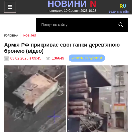
НОВИНИ
N
R
U
понеділок, 10 Серпня 2026 10:28
1629 днів війни
ГОЛОВНА
НОВИНИ
Армія РФ прикриває свої танки дерев'яною
бронею (відео)
читать на русском
03.02.2025 в 09:45
136649