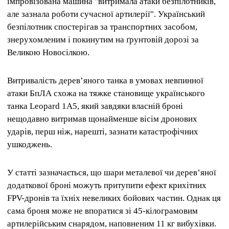
імпровізована машина "витримала атаки безпілотників,
але зазнала роботи сучасної артилерії". Український
безпілотник спостерігав за транспортних засобом,
знерухомленим і покинутим на ґрунтовій дорозі за
Великою Новосілкою.
Витривалість дерев’яного танка в умовах невпинної
атаки БпЛА схожа на тяжке становище українського
танка Leopard 1A5, який завдяки власній броні
нещодавно витримав щонайменше вісім дронових
ударів, перш ніж, нарешті, зазнати катастрофічних
ушкоджень.
У статті зазначається, що шари металевої чи дерев’яної
додаткової броні можуть притупити ефект крихітних
FPV-дронів та їхніх невеликих бойових частин. Однак ця
сама броня може не впоратися зі 45-кілограмовим
артилерійським снарядом, наповненим 11 кг вибухівки.