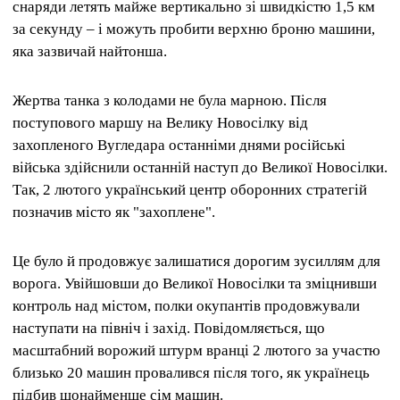
снаряди летять майже вертикально зі швидкістю 1,5 км
за секунду – і можуть пробити верхню броню машини,
яка зазвичай найтонша.
Жертва танка з колодами не була марною. Після
поступового маршу на Велику Новосілку від
захопленого Вугледара останніми днями російські
війська здійснили останній наступ до Великої Новосілки.
Так, 2 лютого український центр оборонних стратегій
позначив місто як "захоплене".
Це було й продовжує залишатися дорогим зусиллям для
ворога. Увійшовши до Великої Новосілки та зміцнивши
контроль над містом, полки окупантів продовжували
наступати на північ і захід. Повідомляється, що
масштабний ворожий штурм вранці 2 лютого за участю
близько 20 машин провалився після того, як українець
підбив щонайменше сім машин.