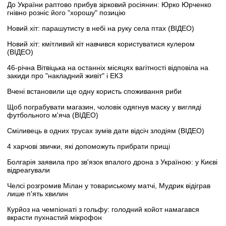
До України раптово прибув зірковий росіянин: Юрко Юрченко
гнівно розніс його "хорошу" позицію
Новий хіт: парашутисту в небі на руку села птах (ВІДЕО)
Новий хіт: кмітливий кіт навчився користуватися кулером
(ВІДЕО)
46-річна Вітвіцька на останніх місяцях вагітності відповіла на
закиди про "накладний живіт" і ЕКЗ
Вчені встановили ще одну користь споживання риби
Щоб пограбувати магазин, чоловік одягнув маску у вигляді
футбольного м'яча (ВІДЕО)
Сміливець в одних трусах зумів дати відсіч злодіям (ВІДЕО)
4 харчові звички, які допоможуть прибрати прищі
Болгарія заявила про зв'язок впалого дрона з Україною: у Києві
відреагували
Челсі розгромив Мілан у товариському матчі, Мудрик відіграв
лише п'ять хвилин
Курйоз на чемпіонаті з гольфу: голодний койот намагався
вкрасти пухнастий мікрофон