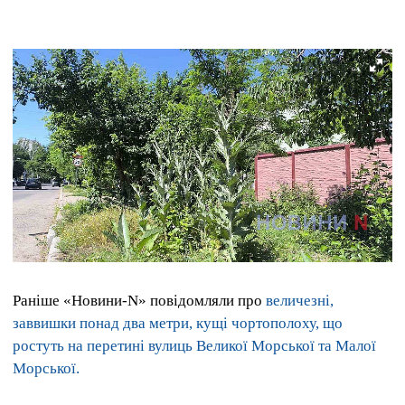
Раніше «Новини-N» повідомляли про
величезні,
заввишки понад два метри, кущі чортополоху, що
ростуть на перетині вулиць Великої Морської та Малої
Морської.