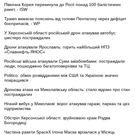
Північна Корея перекинула до Росії понад 100 балістичних
ракет, - ISW
Трамп вимагає пояснень від голови Пентагону через дефіцит
боєприпасів, - WP
У Херсонській області російський дрон атакував автобус:
шестеро постраждалих
Дрони атакували Ярославль: горить найбільший НПЗ
«Славнефть-ЯНОС»
Російські війська атакували Суми авіабомбами: постраждали
люди, пошкоджено багатоповерхівки та ТЦ
Politico: обмін розвідданими між США та Україною значно
покращився
Дронова атака на Миколаївську область: стало відомо про стан
постраждалих
Нічний вибух у Миколаєві: ворог атакував гаражі, паркан та цех
підприємства
Обстріл Херсонської області: зруйновано храм Різдва
Богородиці
Частина ракети SpaceX Ілона Маска врізалася у Місяць