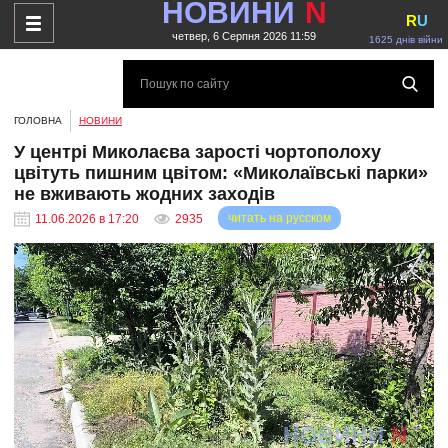
НОВИНИ
N
R
U
четвер, 6 Серпня 2026 11:59
1625 днів війни
ГОЛОВНА
НОВИНИ
У центрі Миколаєва зарості чортополоху
цвітуть пишним цвітом: «Миколаївські парки»
не вживають жодних заходів
читать на русском
11.06.2026 в 17:20
2935