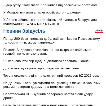
Лідер гурту "Ногу звело!" опинився під російським обстрілом
У Молдові виявили уламки російського «Шахеда»
У Литві знайшли вже третій підземний тунель із Білорусі для
перекидання нелегальних мігрантів
Новини Звідусіль
АРХІВ
Понад 200 боєзіткнень за добу: найгарячіше на Покровському
та Костянтинівському напрямках
Памела Андерсон розповіла, на що витрачає найбільше
грошей і на чому економить
Чи корисно їсти сир щодня: дієтологи пояснили нюанси
Діти Усика: що відомо про спадкоємців чемпіона
Toyota оголосила ціни на електричний кросовер bZ 2027 року
На Донеччині загинув відомий пошуковець Олексій Юков, який
роками повертав додому тіла полеглих воїнів
Саратовський НПЗ зупинив переробку нафти після удару
дронів
Ведмідь перервав відпочинок пенсіонера, що заснув біля