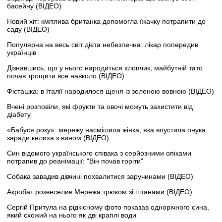
басейну (ВІДЕО)
Новий хіт: кмітлива британка допомогла їжачку потрапити до
саду (ВІДЕО)
Популярна на весь світ дієта небезпечна: лікар попередив
українців
Дізнавшись, що у нього народиться хлопчик, майбутній тато
почав трощити все навколо (ВІДЕО)
Фісташка: в Італії народилося щеня із зеленою вовною (ВІДЕО)
Вчені розповіли, які фрукти та овочі можуть захистити від
діабету
«Бабуся року»: мережу насмішила жінка, яка впустила онука
заради келиха з вином (ВІДЕО)
Син відомого українського співака з серйозними опіками
потрапив до реанімації: "Він почав горіти"
Собака завадив дівчині похвалитися заручинами (ВІДЕО)
Акробат розвеселив Мережа трюком зі штанами (ВІДЕО)
Сергій Притула на рідкісному фото показав однорічного сина,
який схожий на нього як дві краплі води