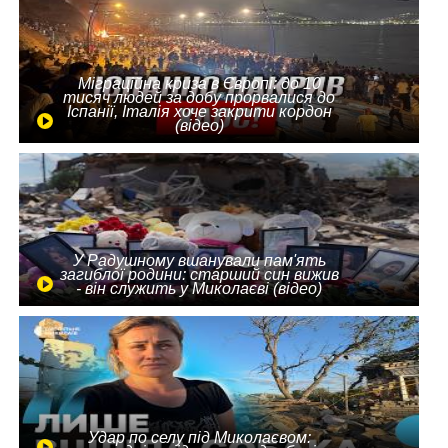
Міграційна криза в Європі: до 10
тисяч людей за добу прорвалися до
Іспанії, Італія хоче закрити кордон
(відео)
У Радушному вшанували пам'ять
загиблої родини: старший син вижив
- він служить у Миколаєві (відео)
Удар по селу під Миколаєвом: