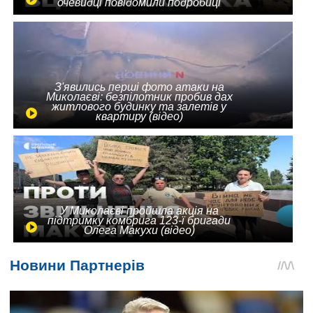
очевидці повідомили подробиці
З'явились перші фото атаки на
Миколаєві: безпілотник пробив дах
житлового будинку та залетів у
квартиру (відео)
У Миколаєві пройшла акція на
підтримку комбрига 123-ї бригади
Олега Макухи (відео)