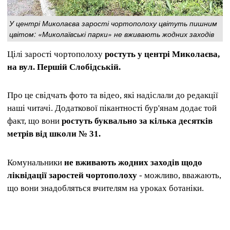
У центрі Миколаєва зарості чортополоху цвітуть пишним
цвітом: «Миколаївські парки» не вживають жодних заходів
Цілі зарості чортополоху
ростуть у центрі Миколаєва,
на вул. Першій Слобідській.
Про це свідчать фото та відео, які надіслали до редакції
наші читачі. Додаткової пікантності бур'янам додає той
факт, що вони
ростуть буквально за кілька десятків
метрів від школи № 31.
Комунальники
не вживають жодних заходів щодо
ліквідації заростей чортополоху
- можливо, вважають,
що вони знадобляться вчителям на уроках ботаніки.