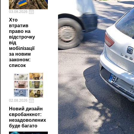
03.08.2026
Хто
втратив
право на
відстрочку
від
мобілізації
за новим
законом:
список
02.08.2026
Новий дизайн
євробанкнот:
незадоволених
буде багато