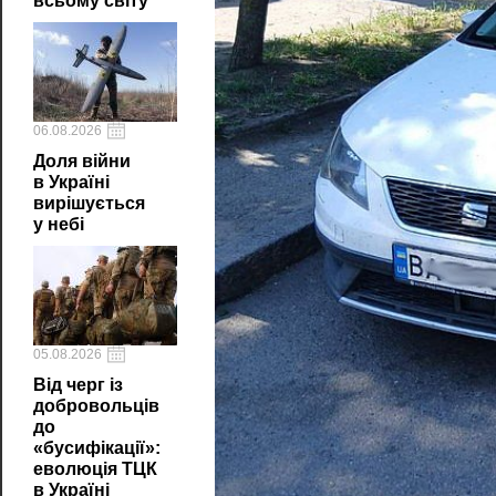
всьому світу
06.08.2026
Доля війни
в Україні
вирішується
у небі
05.08.2026
Від черг із
добровольців
до
«бусифікації»:
еволюція ТЦК
в Україні