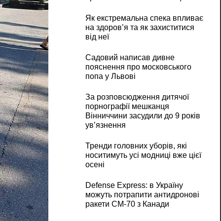
Як екстремальна спека впливає
на здоров’я та як захиститися
від неї
Садовий написав дивне
пояснення про московського
попа у Львові
За розповсюдження дитячої
порнографії мешканця
Вінниччини засудили до 9 років
ув’язнення
Тренди головних уборів, які
носитимуть усі модниці вже цієї
осені
Defense Express: в Україну
можуть потрапити антидронові
ракети CM-70 з Канади