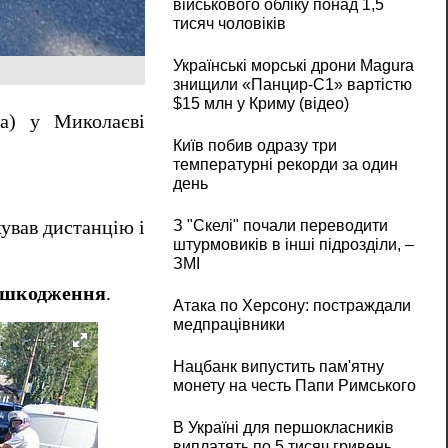
військового обліку понад 1,5
тисяч чоловіків
Українські морські дрони Magura
знищили «Панцир-С1» вартістю
$15 млн у Криму (відео)
ка) у Миколаєві
Київ побив одразу три
температурні рекорди за один
день
З "Скелі" почали переводити
ував дистанцію і
штурмовиків в інші підрозділи, –
ЗМІ
ошкодження
.
Атака по Херсону: постраждали
медпрацівники
Нацбанк випустить пам'ятну
монету на честь Папи Римського
В Україні для першокласників
виплатять по 5 тисяч гривень