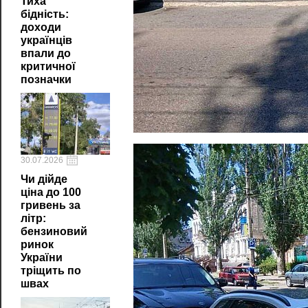
Тиха
бідність:
доходи
українців
впали до
критичної
позначки
30.07.2026
Чи дійде
ціна до 100
гривень за
літр:
бензиновий
ринок
України
тріщить по
швах