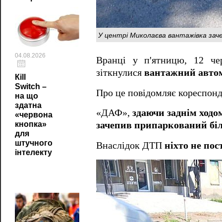
У центрі Миколаєва вантажівка зач
04.08.2026
Вранці у п'ятницю, 12 че
зіткнулися
вантажний автом
Кill
Switch –
Про це повідомляє кореспон
на що
здатна
«ДАФ»,
здаючи заднім ходо
«червона
кнопка»
зачепив припаркований біл
для
штучного
Внаслідок ДТП
ніхто не по
інтелекту