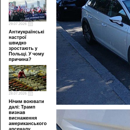
29.07.2026
Антиукраїнські
настрої
швидко
зростають у
Польщі. У чому
причина?
28.07.2026
Нічим воювати
далі: Трамп
визнав
виснаження
американського
арсеналу