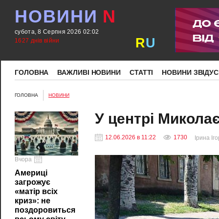
НОВИНИ
N
субота, 8 Серпня 2026 02:02
R
U
1627 днів війни
ГОЛОВНА
ВАЖЛИВІ НОВИНИ
СТАТТІ
НОВИНИ ЗВІДУС
ГОЛОВНА
НОВИНИ
У центрі Микола
12.06.2026 в 11:22
1730
Ірина Іг
Вчора
Америці
загрожує
«матір всіх
криз»: не
поздоровиться