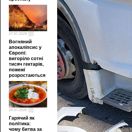
27.07.2026
Вогняний
апокаліпсис у
Європі:
вигоріло сотні
тисяч гектарів,
пожежі
розростаються
26.07.2026
Гарячий як
політика:
чому битва за