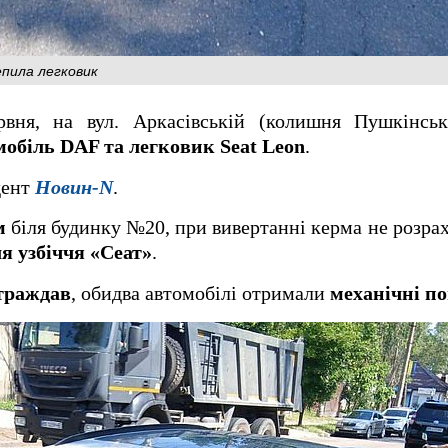
епила легковик
рвня, на вул. Аркасівській (колишня Пушкінсь
обіль DAF та легковик Seat Leon
.
дент
Новин-N
.
м
біля будинку №20, при вивертанні керма не розрах
я узбіччя «Сеат»
.
страждав
, обидва автомобілі отримали
механічні п