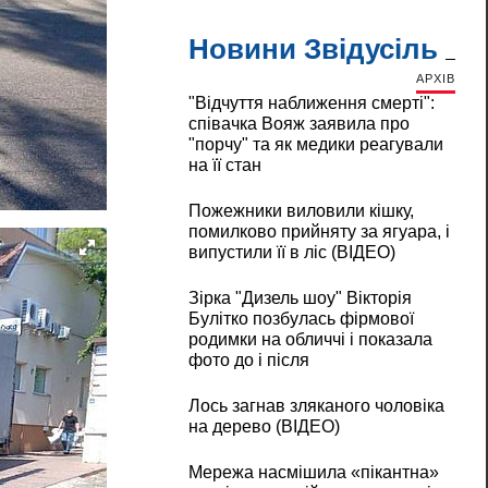
Новини Звідусіль
АРХІВ
"Відчуття наближення смерті":
співачка Вояж заявила про
"порчу" та як медики реагували
на її стан
Пожежники виловили кішку,
помилково прийняту за ягуара, і
випустили її в ліс (ВІДЕО)
Зірка "Дизель шоу" Вікторія
Булітко позбулась фірмової
родимки на обличчі і показала
фото до і після
Лось загнав зляканого чоловіка
на дерево (ВІДЕО)
Мережа насмішила «пікантна»