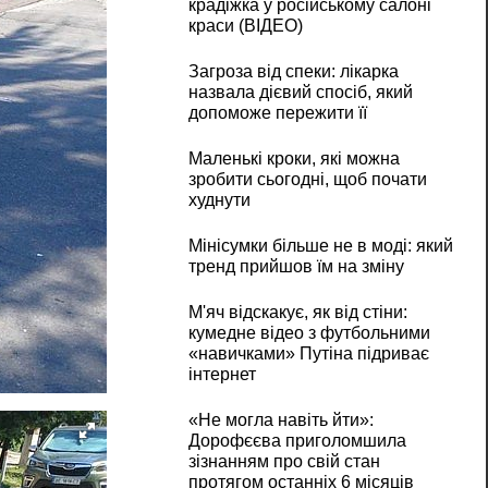
крадіжка у російському салоні
краси (ВІДЕО)
Загроза від спеки: лікарка
назвала дієвий спосіб, який
допоможе пережити її
Маленькі кроки, які можна
зробити сьогодні, щоб почати
худнути
Мінісумки більше не в моді: який
тренд прийшов їм на зміну
М'яч відскакує, як від стіни:
кумедне відео з футбольними
«навичками» Путіна підриває
інтернет
«Не могла навіть йти»:
Дорофєєва приголомшила
зізнанням про свій стан
протягом останніх 6 місяців