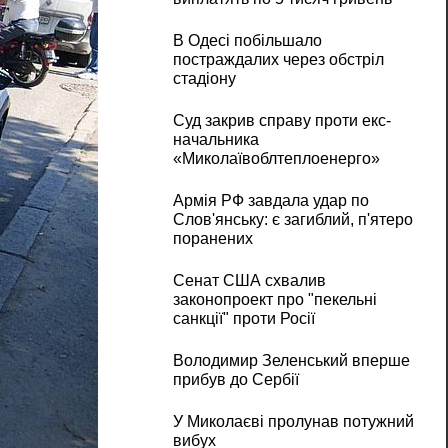
В Одесі побільшало
постраждалих через обстріл
стадіону
Суд закрив справу проти екс-
начальника
«Миколаївоблтеплоенерго»
Армія РФ завдала удар по
Слов'янську: є загиблий, п'ятеро
поранених
Сенат США схвалив
законопроект про "пекельні
санкції" проти Росії
Володимир Зеленський вперше
прибув до Сербії
У Миколаєві пролунав потужний
вибух