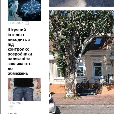
01.08.2026
Штучний
інтелект
виходить з-
під
контролю:
розробники
налякані та
закликають
до
обмежень
31.07.2026