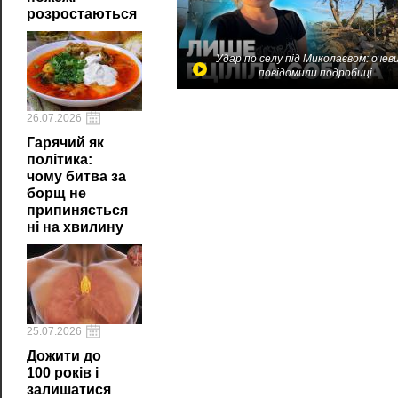
розростаються
Удар по селу під Миколаєвом: очев
повідомили подробиці
26.07.2026
Гарячий як
політика:
чому битва за
борщ не
припиняється
ні на хвилину
25.07.2026
Дожити до
100 років і
залишатися