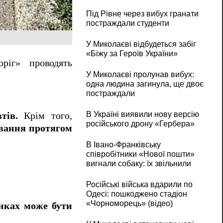
Під Рівне через вибух гранати
постраждали студенти
У Миколаєві відбудеться забіг
«Біжу за Героїв України»
ріг» проводять
У Миколаєві пролунав вибух:
одна людина загинула, ще двоє
постраждали
В Україні виявили нову версію
тів.
Крім того,
російського дрону «Гербера»
ування протягом
В Івано-Франківську
співробітники «Нової пошти»
вигнали собаку: їх звільнили
Російські війська вдарили по
Одесі: пошкоджено стадіон
«Чорноморець» (відео)
янках може бути