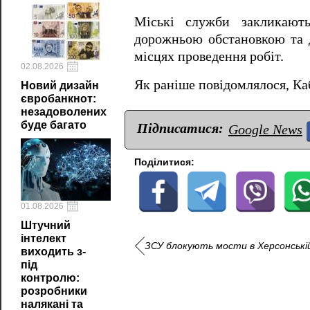
Міські служби закликають
дорожньою обстановкою та д
місцях проведення робіт.
02.08.2026
Як раніше повідомлялося, К
Новий дизайн
євробанкнот:
незадоволених
буде багато
Підписатися:
Google News
Поділитися:
01.08.2026
Штучний
інтелект
ЗСУ блокують мости в Херсонській
виходить з-
під
контролю:
розробники
налякані та