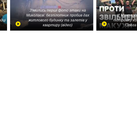
З'явились перші фото атаки на
Миколаєві: безпілотник пробив дах
У Миколаєв
идці
житлового будинку та залетів у
підтримку ко
квартиру (відео)
Олега 