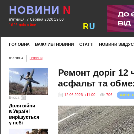
НОВИНИ
N
п'ятниця, 7 Серпня 2026 19:00
R
U
1626 днів війни
ГОЛОВНА
ВАЖЛИВІ НОВИНИ
СТАТТІ
НОВИНИ ЗВІДУС
ГОЛОВНА
НОВИНИ
Ремонт доріг 12 
асфальт та обме
12.06.2026 в 11:00
706
читать 
Вчора
Доля війни
в Україні
вирішується
у небі