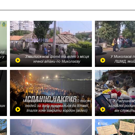
иці
и у
З'явилися нові фото та відео з місця
У Миколаєві 
нічної атаки по Миколаєву
ЛШМД, який
Міграційна криза в Європі: до 10 тисяч
У Радушному
зин
людей за добу прорвалися до Іспанії,
загиблої родин
Італія хоче закрити кордон (відео)
він служить