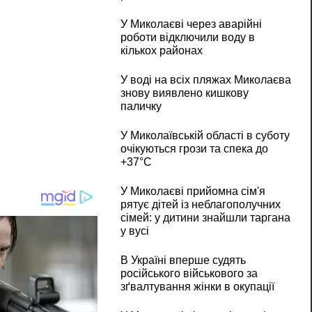
У Миколаєві через аварійні
роботи відключили воду в
кількох районах
У воді на всіх пляжах Миколаєва
знову виявлено кишкову
паличку
У Миколаївській області в суботу
очікуються грози та спека до
+37°C
У Миколаєві прийомна сім'я
рятує дітей із неблагополучних
сімей: у дитини знайшли таргана
у вусі
В Україні вперше судять
російського військового за
зґвалтування жінки в окупації