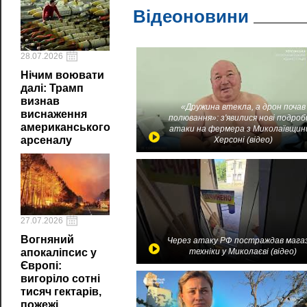
Відеоновини
28.07.2026
Нічим воювати
далі: Трамп
визнав
«Дружина втекла, а дрон почав
виснаження
полювання»: з'явилися нові подроб
американського
атаки на фермера з Миколаївщин
арсеналу
Херсоні (відео)
27.07.2026
Вогняний
Через атаку РФ постраждав мага
техніки у Миколаєві (відео)
апокаліпсис у
Європі:
вигоріло сотні
тисяч гектарів,
пожежі