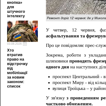
кнопка»
для
штучного
інтелекту
Ремонт доріг 12 червня: де у Мико
У четвер, 12 червня, фах
асфальтування та фрезерув
03.08.2026
Про це повідомляє прес-служ
Хто
Зокрема, роботи з уклада
втратив
право на
шляховики
проводять фрезе
відстрочку
одного дня
на наступних діл
від
мобілізації
проспект Центральний - в
за новим
законом:
проспект Миру - від кільц
список
вулиця Троїцька – у район
У зв'язку
з проведенням ре
частково обмеженим.