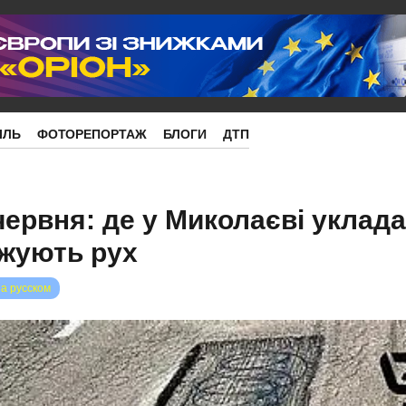
ІЛЬ
ФОТОРЕПОРТАЖ
БЛОГИ
ДТП
червня: де у Миколаєві уклад
жують рух
на русском