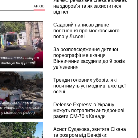
Як екстремальна спека впливає
на здоров’я та як захиститися
АРХІВ
від неї
Садовий написав дивне
пояснення про московського
попа у Львові
За розповсюдження дитячої
порнографії мешканця
попрощалися з лікарем
Вінниччини засудили до 9 років
 загинув на фронті
ув’язнення
Тренди головних уборів, які
носитимуть усі модниці вже цієї
осені
 вшанували пам'ять
Defense Express: в Україну
и: старший син вижив -
можуть потрапити антидронові
 у Миколаєві (відео)
ракети CM-70 з Канади
Асист Судакова, звитяга Сікана
та розгром від Бенфіки: