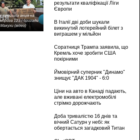
результати кваліфікації Ліги
Європи
і пройшла акція на
мбрига 123-ї бригади
В Італії дві доби шукали
Макухи (відео)
викинутий лотерейний білет з
виграшем у мільйон
Соратниця Трампа заявила, що
Кремль хоче зробити США
покірними
Ймовірний суперник "Динамо"
знищує "ДАК 1904" - 6:0
Ціни на авто в Канаді падають,
але вживані електромобілі
стрімко дорожчають
Доба тривалістю 16 днів та
вічний Сатурн у небі: як
обертається загадковий Титан