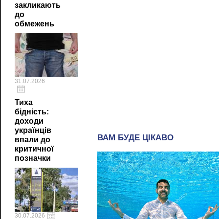
закликають
до
обмежень
31.07.2026
Тиха
бідність:
доходи
українців
впали до
критичної
позначки
30.07.2026