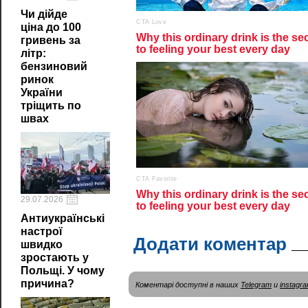
Чи дійде
ціна до 100
гривень за
літр:
бензиновий
ринок
України
тріщить по
швах
29.07.2026
Антиукраїнські
настрої
Додати коментар
швидко
зростають у
Польщі. У чому
причина?
Коментарі доступні в наших
Telegram
и
instagr