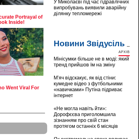
У Миколаєві під час гідравлічних
випробувань виявили аварійну
ділянку тепломережі
Новини Звідусіль
АРХІВ
Мінісумки більше не в моді: який
тренд прийшов їм на зміну
М'яч відскакує, як від стіни:
кумедне відео з футбольними
«навичками» Путіна підриває
інтернет
«Не могла навіть йти»:
Дорофєєва приголомшила
зізнанням про свій стан
протягом останніх 6 місяців