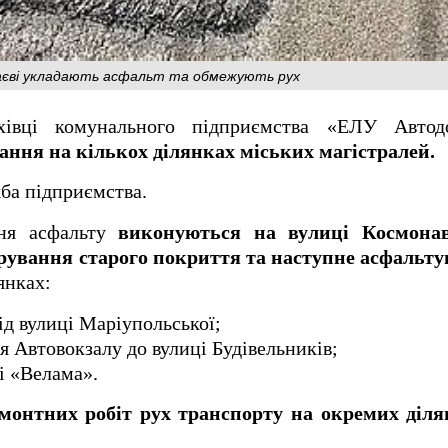
лаєві укладають асфальт та обмежують рух
івці комунального підприємства «ЕЛУ Автодо
ання на кількох ділянках міських магістралей.
ба підприємства.
ння асфальту
виконуються на вулиці Космонав
рування старого покриття та наступне асфальт
янках:
ід вулиці Маріупольської;
я Автовокзалу до вулиці Будівельників;
і «Велама».
монтних робіт рух транспорту на окремих діл