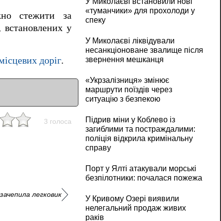
У Миколаєві встановили нові
«туманчики» для прохолоди у
жно стежити за
спеку
 встановлених у
У Миколаєві ліквідували
несанкціоноване звалище після
 місцевих доріг
.
звернення мешканця
«Укрзалізниця» змінює
маршрути поїздів через
ситуацію з безпекою
Підрив міни у Коблево із
3 голоса
загиблими та постраждалими:
поліція відкрила кримінальну
справу
Порт у Ялті атакували морські
безпілотники: почалася пожежа
зачепила легковик
У Кривому Озері виявили
нелегальний продаж живих
раків