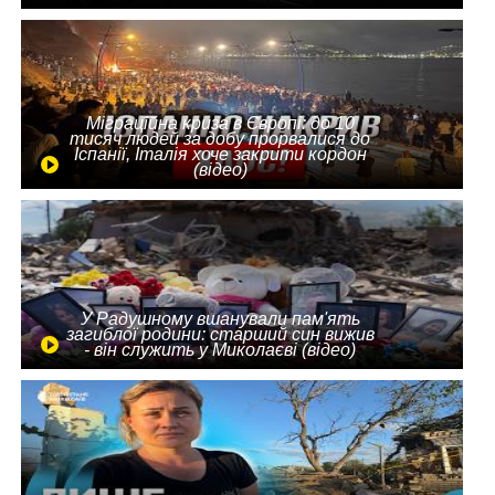
Міграційна криза в Європі: до 10
тисяч людей за добу прорвалися до
Іспанії, Італія хоче закрити кордон
(відео)
У Радушному вшанували пам'ять
загиблої родини: старший син вижив
- він служить у Миколаєві (відео)