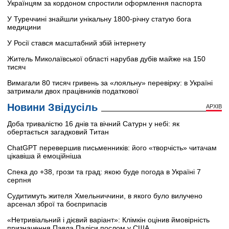
Українцям за кордоном спростили оформлення паспорта
У Туреччині знайшли унікальну 1800-річну статую бога
медицини
У Росії стався масштабний збій інтернету
Житель Миколаївської області нарубав дубів майже на 150
тисяч
Вимагали 80 тисяч гривень за «лояльну» перевірку: в Україні
затримали двох працівників податкової
Новини Звідусіль
АРХІВ
Доба тривалістю 16 днів та вічний Сатурн у небі: як
обертається загадковий Титан
ChatGPT перевершив письменників: його «творчість» читачам
цікавіша й емоційніша
Спека до +38, грози та град: якою буде погода в Україні 7
серпня
Судитимуть жителя Хмельниччини, в якого було вилучено
арсенал зброї та боєприпасів
«Нетривіальний і дієвий варіант»: Клімкін оцінив ймовірність
призначення Павла Паліси послом у США