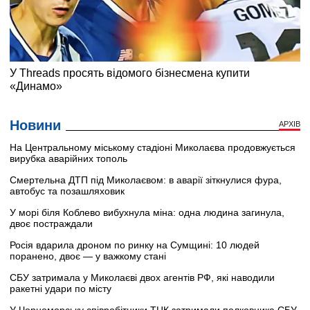
Новини
АРХІВ
На Центральному міському стадіоні Миколаєва продовжується
вирубка аварійних тополь
Смертельна ДТП під Миколаєвом: в аварії зіткнулися фура,
автобус та позашляховик
У морі біля Коблево вибухнула міна: одна людина загинула,
двоє постраждали
Росія вдарила дроном по ринку на Сумщині: 10 людей
поранено, двоє — у важкому стані
СБУ затримала у Миколаєві двох агентів РФ, які наводили
ракетні удари по місту