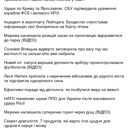
Удари по Криму та Ярославлю: СБУ підтвердила ураження
кораблів ФСБ і великого НПЗ
Інцидент в аеропорту Лейпцига: Бундестаг спростував
інформацію про боєприпаси на борту літака
Мережа насмішила реакція хаски на пропозицію відправитися
до парку (ВІДЕО)
Соломія Вітвіцька відверто заговорила про вагу під час
вагітності та скільки кіло вже набрала
Новий хіт: папуга вирішив допомогти арбітру проконтролювати
футболістів (ВІДЕО)
Леся Нікітюк приїхала з нареченим-військовим до рідного міста
та підстригла однорічного сина
Ефективні поради від дієтолога: як позбутися жиру на животі
НАТО терміново шукає ППО для України після масованого
удару Росії
Мережа насмішила суперечка горил через дощ (ВІДЕО)
Секрет довголіття: 7 продуктів, які варто їсти щодня для
здоров’я серця і мозку