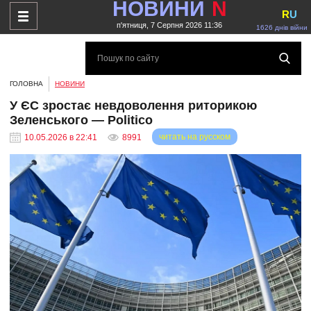
НОВИНИ
N
R
U
п'ятниця, 7 Серпня 2026 11:36
1626 днів війни
ГОЛОВНА
НОВИНИ
У ЄС зростає невдоволення риторикою
Зеленського — Politico
читать на русском
10.05.2026 в 22:41
8991