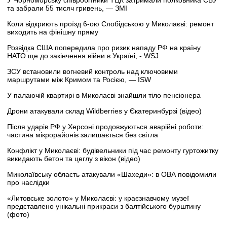
У Чорноморську співробітники ТЦК затримали полковника СБУ
та забрали 55 тисяч гривень, — ЗМІ
Коли відкриють проїзд 6-ою Слобідською у Миколаєві: ремонт
виходить на фінішну пряму
Розвідка США попередила про ризик нападу РФ на країну
НАТО ще до закінчення війни в Україні, - WSJ
ЗСУ встановили вогневий контроль над ключовими
маршрутами між Кримом та Росією, — ISW
У палаючій квартирі в Миколаєві знайшли тіло пенсіонера
Дрони атакували склад Wildberries у Єкатеринбурзі (відео)
Після ударів РФ у Херсоні продовжуються аварійні роботи:
частина мікрорайонів залишається без світла
Конфлікт у Миколаєві: будівельники під час ремонту гуртожитку
викидають бетон та цеглу з вікон (відео)
Миколаївську область атакували «Шахеди»: в ОВА повідомили
про наслідки
«Литовське золото» у Миколаєві: у краєзнавчому музеї
представлено унікальні прикраси з балтійського бурштину
(фото)