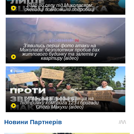
Удар по селу під Миколаєвом:
очевидці повідомили подробиці
З'явились перші фото атаки на
Миколаєві: безпілотник пробив дах
житлового будинку та залетів у
квартиру (відео)
У Миколаєві пройшла акція на
підтримку комбрига 123-ї бригади
Олега Макухи (відео)