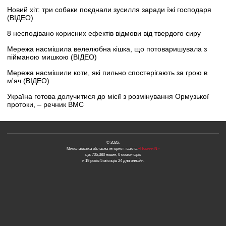
Новий хіт: три собаки поєднали зусилля заради їжі господаря
(ВІДЕО)
8 несподівано корисних ефектів відмови від твердого сиру
Мережа насмішила велелюбна кішка, що потоваришувала з
пійманою мишкою (ВІДЕО)
Мережа насмішили коти, які пильно спостерігають за грою в
м'яч (ВІДЕО)
Україна готова долучитися до місії з розмінування Ормузької
протоки, – речник ВМС
© 2026.
Миколаївська обласна інтернет-газета
«Новини N»
це: 705,380 новин, 0 коментарів
и 19 років 5 місяців 24 дня онлайн.