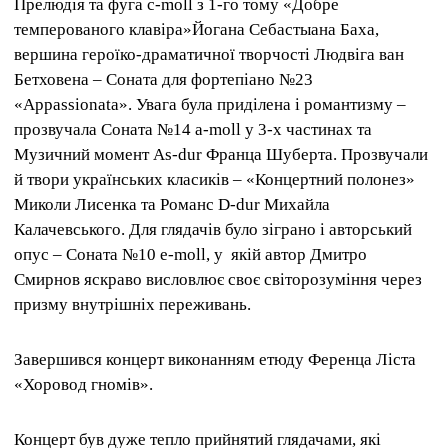
Прелюдія та фуга с-moll з 1-го тому «Добре
темперованого клавіра»Йогана Себастыана Баха,
вершина героїко-драматичної творчості Людвіга ван
Бетховена – Соната для фортепіано №23
«Appassionata». Увага була приділена і романтизму –
прозвучала Соната №14 a-moll у 3-х частинах та
Музичний момент As-dur Франца Шуберта. Прозвучали
й твори українських класиків – «Концертний полонез»
Миколи Лисенка та Романс D-dur Михайла
Калачевського. Для глядачів було зіграно і авторський
опус – Соната №10 e-moll, у якій автор Дмитро
Смирнов яскраво висловлює своє світорозуміння через
призму внутрішніх переживань.
Завершився концерт виконанням етюду Ференца Ліста
«Хоровод гномів».
Концерт був дуже тепло прийнятий глядачами, які