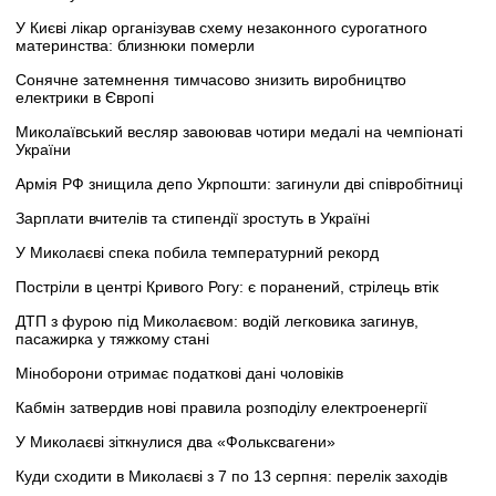
У Києві лікар організував схему незаконного сурогатного
материнства: близнюки померли
Сонячне затемнення тимчасово знизить виробництво
електрики в Європі
Миколаївський весляр завоював чотири медалі на чемпіонаті
України
Армія РФ знищила депо Укрпошти: загинули дві співробітниці
Зарплати вчителів та стипендії зростуть в Україні
У Миколаєві спека побила температурний рекорд
Постріли в центрі Кривого Рогу: є поранений, стрілець втік
ДТП з фурою під Миколаєвом: водій легковика загинув,
пасажирка у тяжкому стані
Міноборони отримає податкові дані чоловіків
Кабмін затвердив нові правила розподілу електроенергії
У Миколаєві зіткнулися два «Фольксвагени»
Куди сходити в Миколаєві з 7 по 13 серпня: перелік заходів