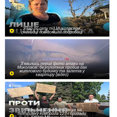
Удар по селу під Миколаєвом:
очевидці повідомили подробиці
З'явились перші фото атаки на
Миколаєві: безпілотник пробив дах
житлового будинку та залетів у
квартиру (відео)
У Миколаєві пройшла акція на
підтримку комбрига 123-ї бригади