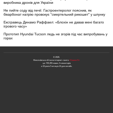
виробника дронів для України
Не пийте соду від печії. Гастроентеролог пояснив, як
бікарбонат натрію провокує "смертельний рикошет" у шлунку
Ексгравець Динамо Раффаел: «Блохін не давав мені багато
ігрового часу»
Прототип Hyundai Tucson ледь не згорів під час випробувань у
горах
© 2026.
Миколаївська обласна інтернет-газета
«Новини N»
це: 705,355 новин, 0 коментарів
и 19 років 5 місяців 24 дня онлайн.