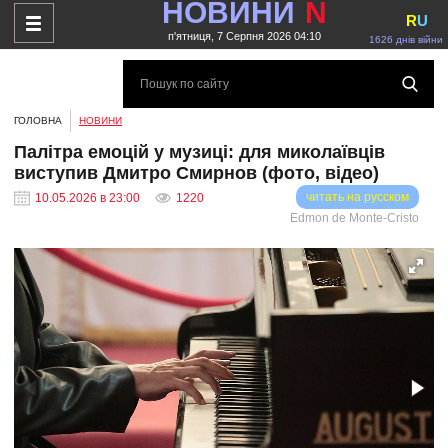
НОВИНИ
N
R
U
п'ятниця, 7 Серпня 2026 04:10
1626 днів війни
ГОЛОВНА
НОВИНИ
Палітра емоцій у музиці: для миколаївців
виступив Дмитро Смирнов (фото, відео)
читать на русском
10.05.2026 в 23:00
1220
Edmon de Monte-Cristo