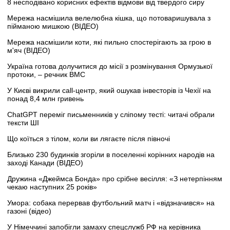
8 несподівано корисних ефектів відмови від твердого сиру
Мережа насмішила велелюбна кішка, що потоваришувала з
пійманою мишкою (ВІДЕО)
Мережа насмішили коти, які пильно спостерігають за грою в
м'яч (ВІДЕО)
Україна готова долучитися до місії з розмінування Ормузької
протоки, – речник ВМС
У Києві викрили call-центр, який ошукав інвесторів із Чехії на
понад 8,4 млн гривень
ChatGPT переміг письменників у сліпому тесті: читачі обрали
тексти ШІ
Що коїться з тілом, коли ви лягаєте після півночі
Близько 230 будинків згоріли в поселенні корінних народів на
заході Канади (ВІДЕО)
Дружина «Джеймса Бонда» про срібне весілля: «З нетерпінням
чекаю наступних 25 років»
Умора: собака перервав футбольний матч і «відзначився» на
газоні (відео)
У Німеччині запобігли замаху спецслужб РФ на керівника