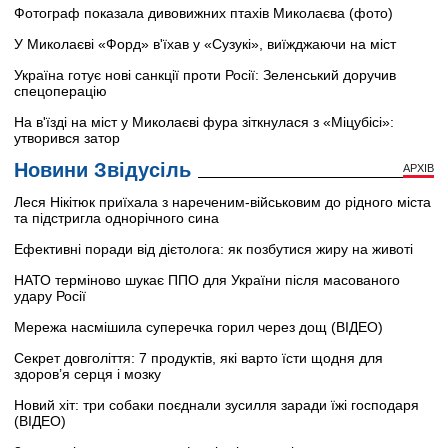
Фотограф показала дивовижних птахів Миколаєва (фото)
У Миколаєві «Форд» в'їхав у «Сузукі», виїжджаючи на міст
Україна готує нові санкції проти Росії: Зеленський доручив
спецоперацію
На в'їзді на міст у Миколаєві фура зіткнулася з «Міцубісі»:
утворився затор
Новини Звідусіль
АРХІВ
Леся Нікітюк приїхала з нареченим-військовим до рідного міста
та підстригла однорічного сина
Ефективні поради від дієтолога: як позбутися жиру на животі
НАТО терміново шукає ППО для України після масованого
удару Росії
Мережа насмішила суперечка горил через дощ (ВІДЕО)
Секрет довголіття: 7 продуктів, які варто їсти щодня для
здоров’я серця і мозку
Новий хіт: три собаки поєднали зусилля заради їжі господаря
(ВІДЕО)