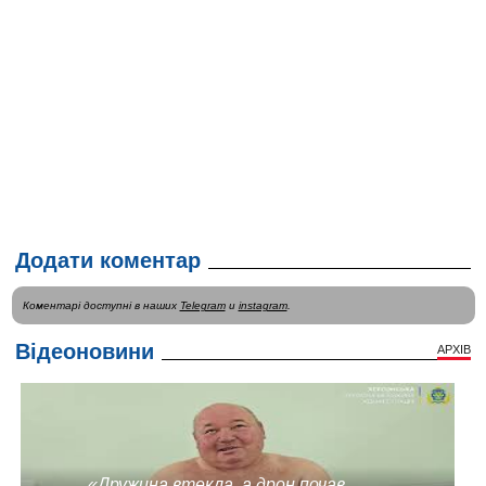
Додати коментар
Коментарі доступні в наших
Telegram
и
instagram
.
Відеоновини
АРХІВ
«Дружина втекла, а дрон почав