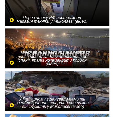
Через атаку РФ постраждав
магазин техніки у Миколаєві (відео)
Міграційна криза в Європі: до 10
тисяч людей за добу прорвалися до
Іспанії, Італія хоче закрити кордон
(відео)
У Радушному вшанували пам'ять
загиблої родини: старший син вижив
- він служить у Миколаєві (відео)