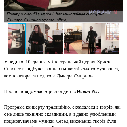
Палітра емоцій у музиці: для миколаївців виступив
Дмитро Смирнов (фото, відео)
У неділю, 10 травня, у Лютеранській церкві Христа
Спасителя відбувся концерт миколаївського музиканта,
композитора та педагога Дмитра Смирнова.
Про це повідомляє кореспондент
«Новин-N».
Програма концерту, традиційно, складалася з творів, які
є не лише технічно складними, а й давно улюбленими
поціновувачами музики. Серед виконаних творів були