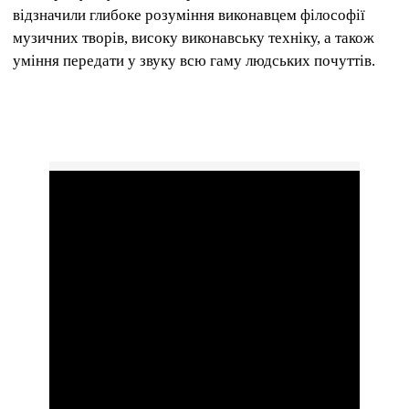
відзначили глибоке розуміння виконавцем філософії
музичних творів, високу виконавську техніку, а також
уміння передати у звуку всю гаму людських почуттів.