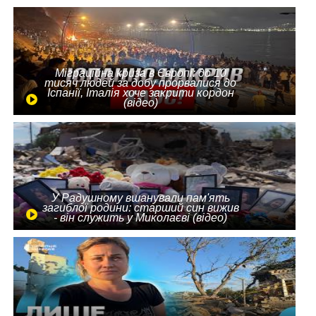
Міграційна криза в Європі: до 10
тисяч людей за добу прорвалися до
Іспанії, Італія хоче закрити кордон
(відео)
У Радушному вшанували пам'ять
загиблої родини: старший син вижив
- він служить у Миколаєві (відео)