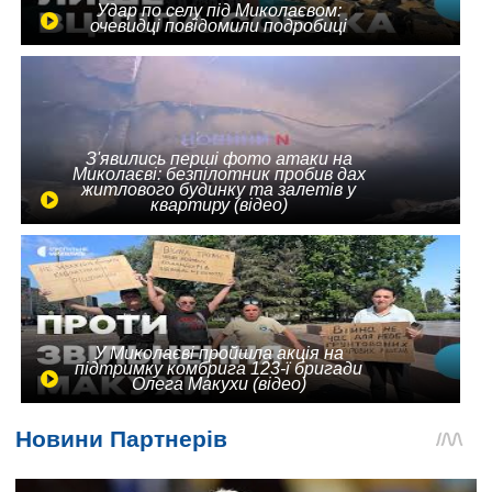
Удар по селу під Миколаєвом:
очевидці повідомили подробиці
З'явились перші фото атаки на
Миколаєві: безпілотник пробив дах
житлового будинку та залетів у
квартиру (відео)
У Миколаєві пройшла акція на
підтримку комбрига 123-ї бригади
Олега Макухи (відео)