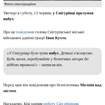
Фото ілюстраційне
Увечері в суботу, 13 червня,
у Снігурівці пролунав
вибух
.
Про це
повідомив
голова Снігурівської міської
військової адміністрації
Іван Кухта
.
«У Снігурівці було чути
вибух
. Деталі з'ясовуємо.
Будь ласка, перебувайте у безпечних місцях до
відбою тривоги!» –
написав він.
Перед цим він повідомляв про безпілотника
Молнія
над
містом
.
Нагадаємо, Кім оцінив
роботу Сил оборони