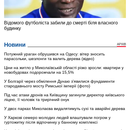
Новини
АРХІВ
Потужний ураган обрушився на Одесу: вітер зносить
парасольки, шезлонги та валить дерева (відео)
Ціни на житло у Миколаївській області різко зросли: квартири у
новобудовах подорожчали на 15,5%
У Болгарії через обмілення Дунаю з'явилися фундаменти
стародавнього мосту Римської імперії (фото)
Під час атаки дронів на Київщину загинули директор київського
ліцею, її чоловік та трирічний онук
У двох парках Миколаєва видалятимуть сухі та аварійні дерева
У Харкові семеро молодих людей влаштували погром у
гуртожитку після відпочинку у банному комплексі