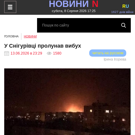
НОВИНИ
N
R
U
субота, 8 Серпня 2026 17:25
1627 днів війни
ГОЛОВНА
НОВИНИ
У Снігурівці пролунав вибух
читать на русском
13.06.2026 в 23:29
1580
Ірина Ігорева