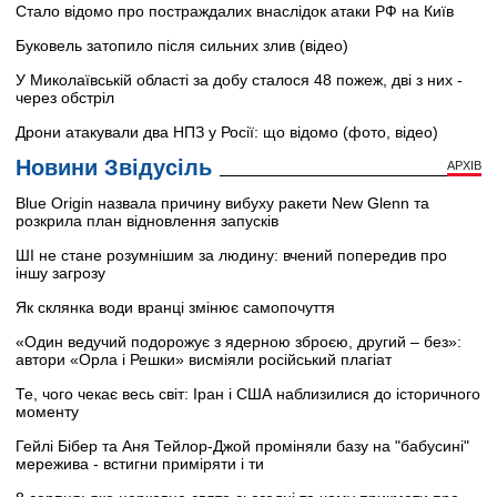
Стало відомо про постраждалих внаслідок атаки РФ на Київ
Буковель затопило після сильних злив (відео)
У Миколаївській області за добу сталося 48 пожеж, дві з них -
через обстріл
Дрони атакували два НПЗ у Росії: що відомо (фото, відео)
Новини Звідусіль
АРХІВ
Blue Origin назвала причину вибуху ракети New Glenn та
розкрила план відновлення запусків
ШІ не стане розумнішим за людину: вчений попередив про
іншу загрозу
Як склянка води вранці змінює самопочуття
«Один ведучий подорожує з ядерною зброєю, другий – без»:
автори «Орла і Решки» висміяли російський плагіат
Те, чого чекає весь світ: Іран і США наблизилися до історичного
моменту
Гейлі Бібер та Аня Тейлор-Джой проміняли базу на "бабусині"
мережива - встигни приміряти і ти