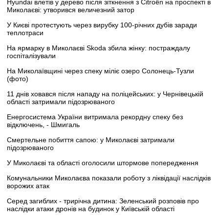
Hyundai влетів у дерево після зіткнення з Citroën на проспекті в
Миколаєві: утворився величезний затор
У Києві протестують через вирубку 100-річних дубів заради
теплотраси
На ярмарку в Миколаєві Skoda збила жінку: постраждалу
госпіталізували
На Миколаївщині через спеку міліє озеро Солонець-Тузли
(фото)
11 днів ховався після нападу на поліцейських: у Чернівецькій
області затримали підозрюваного
Енергосистема України витримала рекордну спеку без
відключень, - Шмигаль
Смертельне побиття сапою: у Миколаєві затримали
підозрюваного
У Миколаєві та області оголосили штормове попередження
Комунальники Миколаєва показали роботу з ліквідації наслідків
ворожих атак
Серед загиблих - трирічна дитина: Зеленський розповів про
наслідки атаки дронів на будинок у Київській області