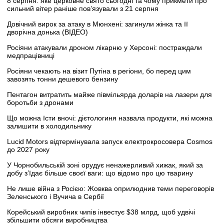
8 серпня: яке церковне свято сьогодні та чому прикмети про
сильний вітер раніше пов’язували з 21 серпня
Довічний вирок за атаку в Мюнхені: загинули жінка та її
дворічна донька (ВІДЕО)
Росіяни атакували дроном лікарню у Херсоні: постраждали
медпрацівниці
Росіяни чекають на візит Путіна в регіони, бо перед цим
завозять тонни дешевого бензину
Пентагон витратить майже півмільярда доларів на лазери для
боротьби з дронами
Що можна їсти вночі: дієтологиня назвала продукти, які можна
залишити в холодильнику
Lucid Motors відтермінувала запуск електрокросовера Cosmos
до 2027 року
У Чорнобильській зоні орудує ненажерливий хижак, який за
добу з’їдає більше своєї ваги: що відомо про цю тварину
Не лише війна з Росією: Жовква оприлюднив теми переговорів
Зеленського і Вучича в Сербії
Корейський виробник чипів інвестує $38 млрд, щоб удвічі
збільшити обсяги виробництва