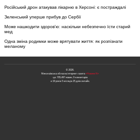
Російський дрон атакував лікарню в Херсоні: є постраждалі
Зеленський уперше прибув до Сербії
Може нашкодити здоров'ю: наскільки небезпечно їсти старий
мед
Одна зміна родимки може врятувати життя: як розпізнати
меланому
© 2026.
Миколаївська обласна інтернет-газета
«Новини N»
це: 705,497 новин, 0 коментарів
и 19 років 5 місяців 25 днів онлайн.