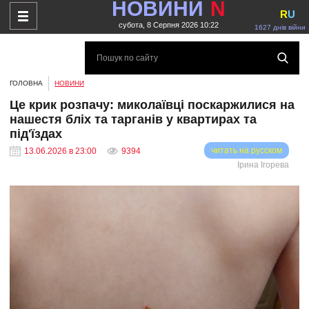
НОВИНИ
N
R
U
субота, 8 Серпня 2026 10:22
1627 днів війни
ГОЛОВНА
НОВИНИ
Це крик розпачу: миколаївці поскаржилися на
нашестя бліх та тарганів у квартирах та
під'їздах
читать на русском
13.06.2026 в 23:00
9394
Ірина Ігорева