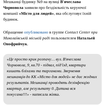
Мешканці будинку №9 на вулиці
В'ячеслава
Чорновола
заявили про бездіяльність керуючої
компанії
«Місто для людей»
, яка обслуговує їхній
будинок.
Обращение
опубликовано
в группе
Contact Center при
Миколаївській міській раді
пользователем
Натальей
Онофрийчук
.
«Це просто крик розпачу… ​​вул. В'ячеслава
Чорновола, 9, кв.70 - підвал, під'їзд, квартири
кишать бліхами та тарганами. Звернення
мешканців до КК «Місто для людей» не дає жодних
результатів. Мешканці проводять дезінфекцію
квартир, але результату 0. Дитина вся
покусана!!!»
- написала жінка.