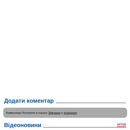
Додати коментар
Коментарі доступні в наших
Telegram
и
instagram
.
Відеоновини
АРХІВ