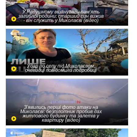
У Радушному вшанували пам'ять
загиблої родини: старший син вижив
- він служить у Миколаєві (відео)
Удар по селу під Миколаєвом:
очевидці повідомили подробиці
З'явились перші фото атаки на
Миколаєві: безпілотник пробив дах
житлового будинку та залетів у
квартиру (відео)