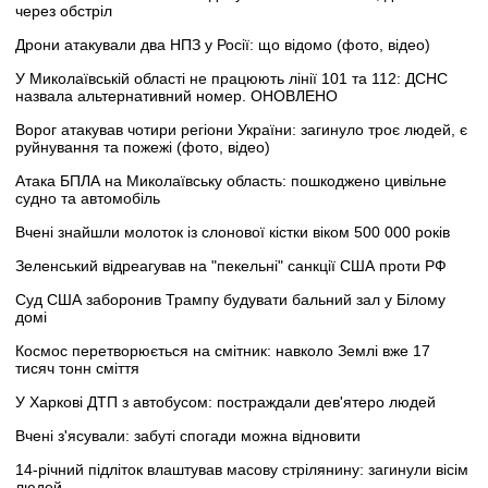
через обстріл
Дрони атакували два НПЗ у Росії: що відомо (фото, відео)
У Миколаївській області не працюють лінії 101 та 112: ДСНС
назвала альтернативний номер. ОНОВЛЕНО
Ворог атакував чотири регіони України: загинуло троє людей, є
руйнування та пожежі (фото, відео)
Атака БПЛА на Миколаївську область: пошкоджено цивільне
судно та автомобіль
Вчені знайшли молоток із слонової кістки віком 500 000 років
Зеленський відреагував на "пекельні" санкції США проти РФ
Суд США заборонив Трампу будувати бальний зал у Білому
домі
Космос перетворюється на смітник: навколо Землі вже 17
тисяч тонн сміття
У Харкові ДТП з автобусом: постраждали дев'ятеро людей
Вчені з'ясували: забуті спогади можна відновити
14-річний підліток влаштував масову стрілянину: загинули вісім
людей