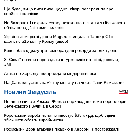
Що буде, якщо пити пиво щодня: лікарі попередили про
серйозні наслідки
На Закарпатті викрили схему незаконного зняття з військового
обліку понад 1,5 тисяч чоловіків
Українські морські дрони Magura знищили «Панцир-С1»
вартістю $15 млн у Криму (відео)
Київ побив одразу три температурні рекорди за один день
З "Скелі" почали переводити штурмовиків в інші підрозділи, –
ЗМІ
Атака по Херсону: постраждали медпрацівники
Нацбанк випустить пам'ятну монету на честь Папи Римського
Новини Звідусіль
АРХІВ
Не лише війна з Росією: Жовква оприлюднив теми переговорів
Зеленського і Вучича в Сербії
Корейський виробник чипів інвестує $38 млрд, щоб удвічі
збільшити обсяги виробництва
Російський дрон атакував лікарню в Херсоні: є постраждалі