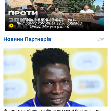
У Миколаєві пройшла акція на
підтримку комбрига 123-ї бригади
Олега Макухи (відео)