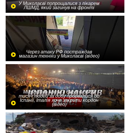
У Миколаєві попрощалися з лікарем
ЛШМД, який загинув на фронті
Через атаку РФ постраждав
магазин техніки у Миколаєві (відео)
Міграційна криза в Європі: до 10
тисяч людей за добу прорвалися до
Іспанії, Італія хоче закрити кордон
(відео)