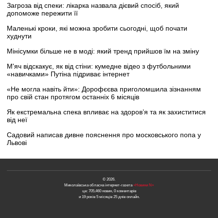
Загроза від спеки: лікарка назвала дієвий спосіб, який
допоможе пережити її
Маленькі кроки, які можна зробити сьогодні, щоб почати
худнути
Мінісумки більше не в моді: який тренд прийшов їм на зміну
М'яч відскакує, як від стіни: кумедне відео з футбольними
«навичками» Путіна підриває інтернет
«Не могла навіть йти»: Дорофєєва приголомшила зізнанням
про свій стан протягом останніх 6 місяців
Як екстремальна спека впливає на здоров’я та як захиститися
від неї
Садовий написав дивне пояснення про московського попа у
Львові
© 2026.
Миколаївська обласна інтернет-газета
«Новини N»
це: 705,460 новин, 0 коментарів
и 19 років 5 місяців 25 днів онлайн.