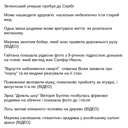
Зеленський уперше прибув до Сербії
Може нашкодити здоров'ю: наскільки небезпечно їсти старий
мед
Одна зміна родимки може врятувати життя: як розпізнати
меланому
Мережа захопив бобер, який знає правила дорожнього руху
(ВІДЕО)
Гайтана показала рідкісне фото з 9-річною підрослою донькою
на пляжі: який вигляд має Сапфір-Ніколь
"Відчуття наближення смерті": співачка Вояж заявила про
"порчу" та як медики реагували на її стан
Пожежники виловили кішку, помилково прийняту за ягуара, і
випустили її в ліс (ВІДЕО)
Зірка "Дизель шоу" Вікторія Булітко позбулась фірмової
родимки на обличчі і показала фото до і після
Лось загнав зляканого чоловіка на дерево (ВІДЕО)
Мережа насмішила «пікантна» крадіжка у російському салоні
краси (ВІДЕО)