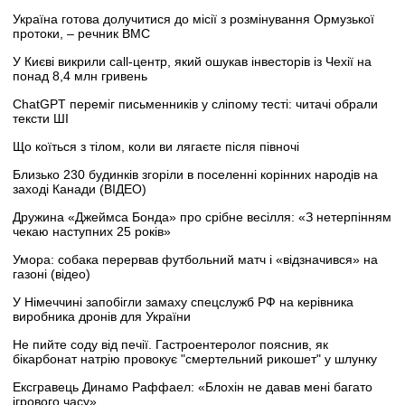
Україна готова долучитися до місії з розмінування Ормузької
протоки, – речник ВМС
У Києві викрили call-центр, який ошукав інвесторів із Чехії на
понад 8,4 млн гривень
ChatGPT переміг письменників у сліпому тесті: читачі обрали
тексти ШІ
Що коїться з тілом, коли ви лягаєте після півночі
Близько 230 будинків згоріли в поселенні корінних народів на
заході Канади (ВІДЕО)
Дружина «Джеймса Бонда» про срібне весілля: «З нетерпінням
чекаю наступних 25 років»
Умора: собака перервав футбольний матч і «відзначився» на
газоні (відео)
У Німеччині запобігли замаху спецслужб РФ на керівника
виробника дронів для України
Не пийте соду від печії. Гастроентеролог пояснив, як
бікарбонат натрію провокує "смертельний рикошет" у шлунку
Ексгравець Динамо Раффаел: «Блохін не давав мені багато
ігрового часу»