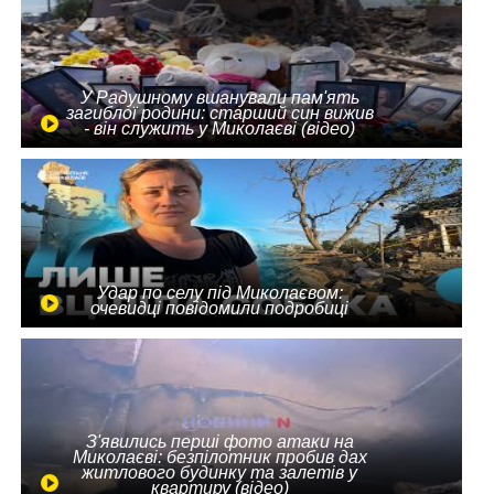
У Радушному вшанували пам'ять
загиблої родини: старший син вижив
- він служить у Миколаєві (відео)
Удар по селу під Миколаєвом:
очевидці повідомили подробиці
З'явились перші фото атаки на
Миколаєві: безпілотник пробив дах
житлового будинку та залетів у
квартиру (відео)