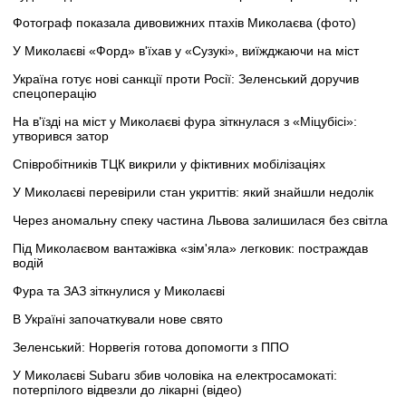
Фотограф показала дивовижних птахів Миколаєва (фото)
У Миколаєві «Форд» в'їхав у «Сузукі», виїжджаючи на міст
Україна готує нові санкції проти Росії: Зеленський доручив
спецоперацію
На в'їзді на міст у Миколаєві фура зіткнулася з «Міцубісі»:
утворився затор
Співробітників ТЦК викрили у фіктивних мобілізаціях
У Миколаєві перевірили стан укриттів: який знайшли недолік
Через аномальну спеку частина Львова залишилася без світла
Під Миколаєвом вантажівка «зім'яла» легковик: постраждав
водій
Фура та ЗАЗ зіткнулися у Миколаєві
В Україні започаткували нове свято
Зеленський: Норвегія готова допомогти з ППО
У Миколаєві Subaru збив чоловіка на електросамокаті:
потерпілого відвезли до лікарні (відео)