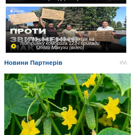
У Миколаєві пройшла акція на
підтримку комбрига 123-ї бригади
Олега Макухи (відео)