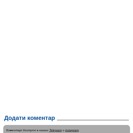
Додати коментар
Коментарі доступні в наших
Telegram
и
instagram
.