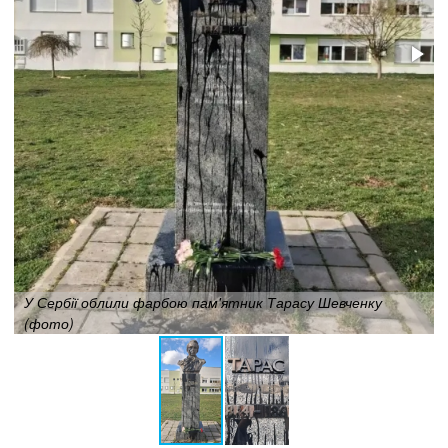
У Сербії облили фарбою пам'ятник Тарасу Шевченку
(фото)