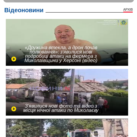
Відеоновини
АРХІВ
«Дружина втекла, а дрон почав
полювання»: з'явилися нові
подробиці атаки на фермера з
Миколаївщини у Херсоні (відео)
З'явилися нові фото та відео з
місця нічної атаки по Миколаєву