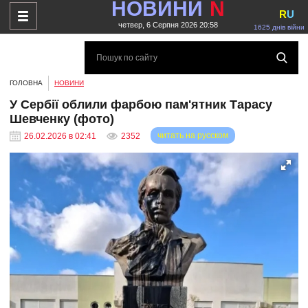
НОВИНИ
N
R
U
четвер, 6 Серпня 2026 20:58
1625 днів війни
ГОЛОВНА
НОВИНИ
У Сербії облили фарбою пам'ятник Тарасу
Шевченку (фото)
читать на русском
26.02.2026 в 02:41
2352