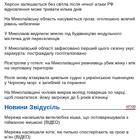
Херсон залишається без світла після нічної атаки РФ:
відновлення може тривати кілька днів
На Миколаївську область насувається гроза: оголошено жовтий
рівень небезпеки
У Миколаєві виділили землю під будівництво модульного
містечка для переселенців
У Миколаївській області зафіксовано перший цього сезону укус
каракурта: постраждалу госпіталізовано
Розстріляв у готелі: на Миколаївщині ревнивець убив жінку і втік
на окуповану територію
Росія знову атакувала цивільне судно з українською пшеницею
у Чорному морі: є загиблий та поранені
На Миколаївщині чоловік викрав мопед товариша по чарці,
щоб покататися: йому загрожує до 5 років в'язниці
Новини Звідусіль
АРХІВ
Мережа насмішила велелюбна кішка, що потоваришувала з
пійманою мишкою (ВІДЕО)
Мережа насмішили коти, які пильно спостерігають за грою в
м'яч (ВІДЕО)