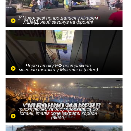
У Миколаєві попрощалися з лікарем
ЛШМД, який загинув на фронті
Через атаку РФ постраждав
магазин техніки у Миколаєві (відео)
Міграційна криза в Європі: до 10
тисяч людей за добу прорвалися до
Іспанії, Італія хоче закрити кордон
(відео)