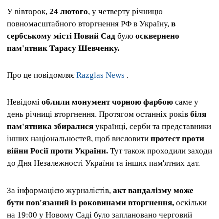
У вівторок,
24 лютого
, у четверту річницю
повномасштабного вторгнення РФ в Україну,
в
сербському місті Новий Сад
було
осквернено
пам'ятник Тарасу Шевченку.
Про це повідомляє
Razglas News
.
Невідомі
облили монумент чорною фарбою
саме у
день річниці вторгнення. Протягом останніх років
біля
пам'ятника збиралися
українці, серби та представники
інших національностей, щоб висловити
протест проти
війни Росії проти України.
Тут також проходили заходи
до Дня Незалежності України та інших пам'ятних дат.
За інформацією журналістів,
акт вандалізму може
бути пов'язаний із роковинами вторгнення,
оскільки
на 19:00 у Новому Саді було заплановано черговий