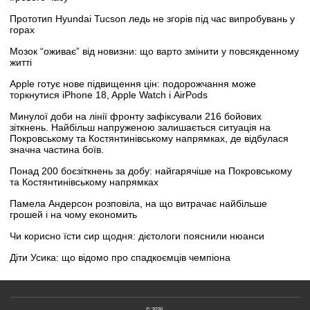
Прототип Hyundai Tucson ледь не згорів під час випробувань у
горах
Мозок “оживає” від новизни: що варто змінити у повсякденному
житті
Apple готує нове підвищення цін: подорожчання може
торкнутися iPhone 18, Apple Watch і AirPods
Минулої доби на лінії фронту зафіксували 216 бойових
зіткнень. Найбільш напруженою залишається ситуація на
Покровському та Костянтинівському напрямках, де відбулася
значна частина боїв.
Понад 200 боєзіткнень за добу: найгарячіше на Покровському
та Костянтинівському напрямках
Памела Андерсон розповіла, на що витрачає найбільше
грошей і на чому економить
Чи корисно їсти сир щодня: дієтологи пояснили нюанси
Діти Усика: що відомо про спадкоємців чемпіона
© 2026.