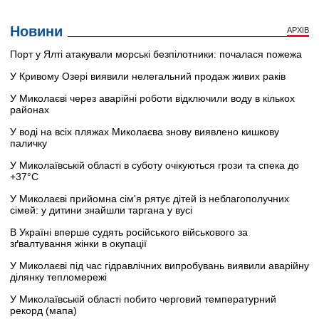
Новини
АРХІВ
Порт у Ялті атакували морські безпілотники: почалася пожежа
У Кривому Озері виявили нелегальний продаж живих раків
У Миколаєві через аварійні роботи відключили воду в кількох
районах
У воді на всіх пляжах Миколаєва знову виявлено кишкову
паличку
У Миколаївській області в суботу очікуються грози та спека до
+37°C
У Миколаєві прийомна сім'я рятує дітей із неблагополучних
сімей: у дитини знайшли таргана у вусі
В Україні вперше судять російського військового за
зґвалтування жінки в окупації
У Миколаєві під час гідравлічних випробувань виявили аварійну
ділянку тепломережі
У Миколаївській області побито черговий температурний
рекорд (мапа)