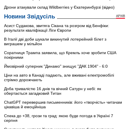
Дрони атакували склад Wildberries у Єкатеринбурзі (відео)
Новини Звідусіль
АРХІВ
Асист Судакова, звитяга Сікана та розгром від Бенфіки:
результати кваліфікації Ліги Європи
В Італії дві доби шукали викинутий лотерейний білет з
виграшем у мільйон
Соратниця Трампа заявила, що Кремль хоче зробити США
покірними
Ймовірний суперник "Динамо" знищує "ДАК 1904" - 6:0
Ціни на авто в Канаді падають, але вживані електромобілі
стрімко дорожчають
Доба тривалістю 16 днів та вічний Сатурн у небі: як
обертається загадковий Титан
ChatGPT перевершив письменників: його «творчість» читачам
цікавіша й емоційніша
Спека до +38, грози та град: якою буде погода в Україні 7
серпня