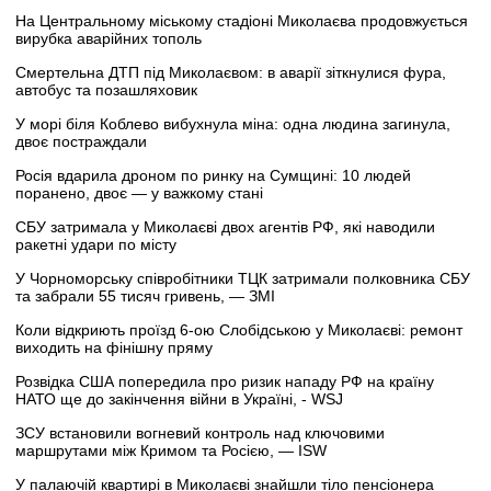
На Центральному міському стадіоні Миколаєва продовжується
вирубка аварійних тополь
Смертельна ДТП під Миколаєвом: в аварії зіткнулися фура,
автобус та позашляховик
У морі біля Коблево вибухнула міна: одна людина загинула,
двоє постраждали
Росія вдарила дроном по ринку на Сумщині: 10 людей
поранено, двоє — у важкому стані
СБУ затримала у Миколаєві двох агентів РФ, які наводили
ракетні удари по місту
У Чорноморську співробітники ТЦК затримали полковника СБУ
та забрали 55 тисяч гривень, — ЗМІ
Коли відкриють проїзд 6-ою Слобідською у Миколаєві: ремонт
виходить на фінішну пряму
Розвідка США попередила про ризик нападу РФ на країну
НАТО ще до закінчення війни в Україні, - WSJ
ЗСУ встановили вогневий контроль над ключовими
маршрутами між Кримом та Росією, — ISW
У палаючій квартирі в Миколаєві знайшли тіло пенсіонера