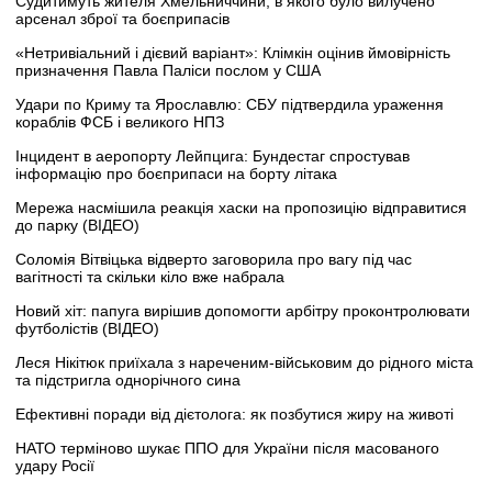
Судитимуть жителя Хмельниччини, в якого було вилучено
арсенал зброї та боєприпасів
«Нетривіальний і дієвий варіант»: Клімкін оцінив ймовірність
призначення Павла Паліси послом у США
Удари по Криму та Ярославлю: СБУ підтвердила ураження
кораблів ФСБ і великого НПЗ
Інцидент в аеропорту Лейпцига: Бундестаг спростував
інформацію про боєприпаси на борту літака
Мережа насмішила реакція хаски на пропозицію відправитися
до парку (ВІДЕО)
Соломія Вітвіцька відверто заговорила про вагу під час
вагітності та скільки кіло вже набрала
Новий хіт: папуга вирішив допомогти арбітру проконтролювати
футболістів (ВІДЕО)
Леся Нікітюк приїхала з нареченим-військовим до рідного міста
та підстригла однорічного сина
Ефективні поради від дієтолога: як позбутися жиру на животі
НАТО терміново шукає ППО для України після масованого
удару Росії