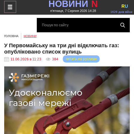
НОВИНИ
N
R
U
п'ятниця, 7 Серпня 2026 14:28
1626 днів війни
ГОЛОВНА
НОВИНИ
У Первомайську на три дні відключать газ:
опубліковано список вулиць
читать на русском
11.06.2026 в 11:23
384