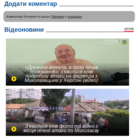
Додати коментар
Коментарі доступні в наших
Telegram
и
instagram
.
Відеоновини
АРХІВ
«Дружина втекла, а дрон почав
полювання»: з'явилися нові
подробиці атаки на фермера з
Миколаївщини у Херсоні (відео)
З'явилися нові фото та відео з
місця нічної атаки по Миколаєву