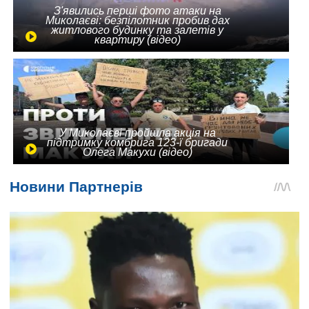
З'явились перші фото атаки на
Миколаєві: безпілотник пробив дах
житлового будинку та залетів у
квартиру (відео)
У Миколаєві пройшла акція на
підтримку комбрига 123-ї бригади
Олега Макухи (відео)