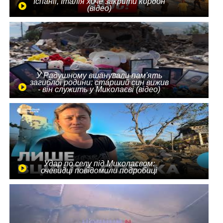
Іспанії, Італія хоче закрити кордон
(відео)
У Радушному вшанували пам'ять
загиблої родини: старший син вижив
- він служить у Миколаєві (відео)
Удар по селу під Миколаєвом:
очевидці повідомили подробиці