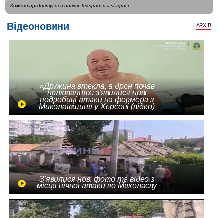
Коментарі доступні в наших
Telegram
и
instagram
.
Відеоновини
АРХІВ
«Дружина втекла, а дрон почав
полювання»: з'явилися нові
подробиці атаки на фермера з
Миколаївщини у Херсоні (відео)
З'явилися нові фото та відео з
місця нічної атаки по Миколаєву