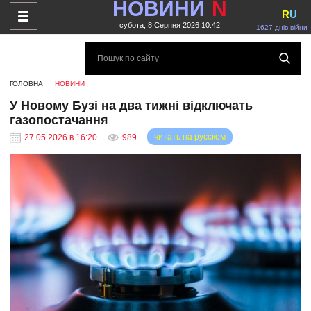
НОВИНИ
N
R
U
субота, 8 Серпня 2026 10:42
1627 днів війни
ГОЛОВНА
НОВИНИ
У Новому Бузі на два тижні відключать
газопостачання
читать на русском
27.05.2026 в 16:20
989