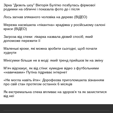
Зірка "Дизель шоу" Вікторія Булітко позбулась фірмової
родимки на обличчі і показала фото до і після
Лось загнав зляканого чоловіка на дерево (ВІДЕО)
Мережа насмішила «пікантна» крадіжка у російському салоні
краси (ВІДЕО)
Загроза від спеки: лікарка назвала дієвий спосіб, який
допоможе пережити її
Маленькі кроки, які можна зробити сьогодні, щоб почати
худнути
Мінісумки більше не в моді: який тренд прийшов їм на зміну
М'яч відскакує, як від стіни: кумедне відео з футбольними
«навичками» Путіна підриває інтернет
«Не могла навіть йти»: Дорофєєва приголомшила зізнанням
про свій стан протягом останніх 6 місяців
Як екстремальна спека впливає на здоров’я та як захиститися
від неї