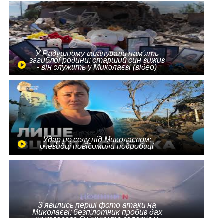
У Радушному вшанували пам'ять
загиблої родини: старший син вижив
- він служить у Миколаєві (відео)
Удар по селу під Миколаєвом:
очевидці повідомили подробиці
З'явились перші фото атаки на
Миколаєві: безпілотник пробив дах