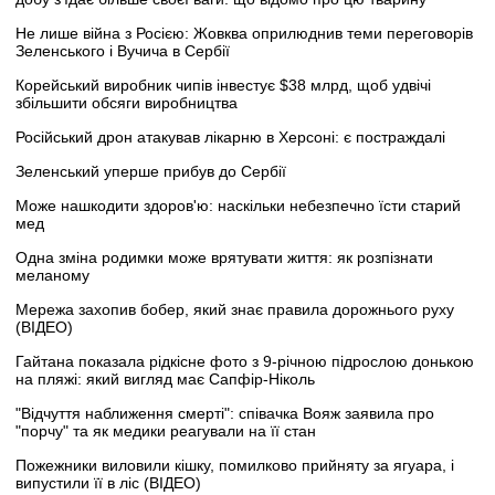
Не лише війна з Росією: Жовква оприлюднив теми переговорів
Зеленського і Вучича в Сербії
Корейський виробник чипів інвестує $38 млрд, щоб удвічі
збільшити обсяги виробництва
Російський дрон атакував лікарню в Херсоні: є постраждалі
Зеленський уперше прибув до Сербії
Може нашкодити здоров'ю: наскільки небезпечно їсти старий
мед
Одна зміна родимки може врятувати життя: як розпізнати
меланому
Мережа захопив бобер, який знає правила дорожнього руху
(ВІДЕО)
Гайтана показала рідкісне фото з 9-річною підрослою донькою
на пляжі: який вигляд має Сапфір-Ніколь
"Відчуття наближення смерті": співачка Вояж заявила про
"порчу" та як медики реагували на її стан
Пожежники виловили кішку, помилково прийняту за ягуара, і
випустили її в ліс (ВІДЕО)