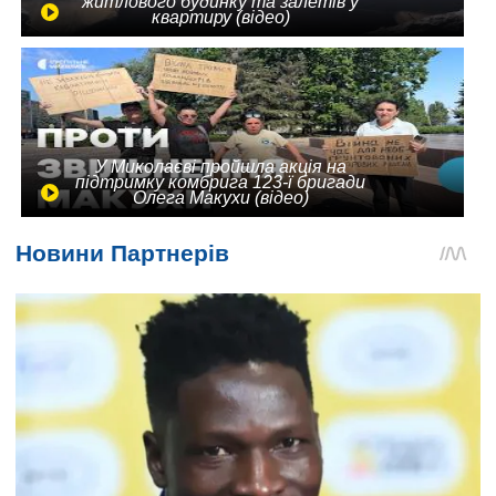
житлового будинку та залетів у
квартиру (відео)
У Миколаєві пройшла акція на
підтримку комбрига 123-ї бригади
Олега Макухи (відео)