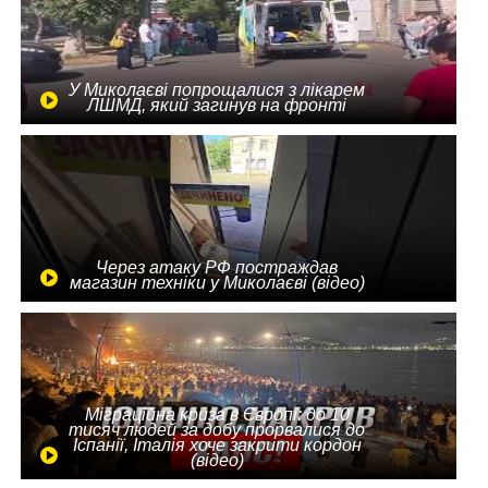
У Миколаєві попрощалися з лікарем
ЛШМД, який загинув на фронті
Через атаку РФ постраждав
магазин техніки у Миколаєві (відео)
Міграційна криза в Європі: до 10
тисяч людей за добу прорвалися до
Іспанії, Італія хоче закрити кордон
(відео)