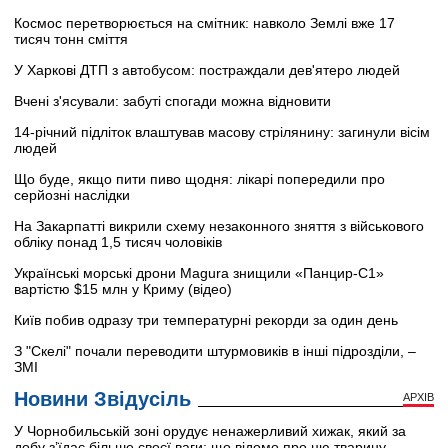
Космос перетворюється на смітник: навколо Землі вже 17
тисяч тонн сміття
У Харкові ДТП з автобусом: постраждали дев'ятеро людей
Вчені з'ясували: забуті спогади можна відновити
14-річний підліток влаштував масову стрілянину: загинули вісім
людей
Що буде, якщо пити пиво щодня: лікарі попередили про
серйозні наслідки
На Закарпатті викрили схему незаконного зняття з військового
обліку понад 1,5 тисяч чоловіків
Українські морські дрони Magura знищили «Панцир-С1»
вартістю $15 млн у Криму (відео)
Київ побив одразу три температурні рекорди за один день
З "Скелі" почали переводити штурмовиків в інші підрозділи, –
ЗМІ
Новини Звідусіль
АРХІВ
У Чорнобильській зоні орудує ненажерливий хижак, який за
добу з’їдає більше своєї ваги: що відомо про цю тварину