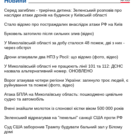
Новини
Серед загиблих - трирічна дитина: Зеленський розповів про
наслідки атаки дронів на будинок у Київській області
Стало відомо про постраждалих внаслідок атаки РФ на Київ
Буковель затопило після сильних злив (відео)
У Миколаївській області за добу сталося 48 пожеж, дві з них -
через обстріл
Дрони атакували два НПЗ у Росії: що відомо (фото, відео)
У Миколаївській області не працюють лінії 101 та 112: ДСНС
назвала альтернативний номер. ОНОВЛЕНО
Ворог атакував чотири регіони України: загинуло троє людей, є
руйнування та пожежі (фото, відео)
Атака БПЛА на Миколаївську область: пошкоджено цивільне
судно та автомобіль
Вчені знайшли молоток із слонової кістки віком 500 000 років
Зеленський відреагував на "пекельні" санкції США проти РФ
Суд США заборонив Трампу будувати бальний зал у Білому
домі