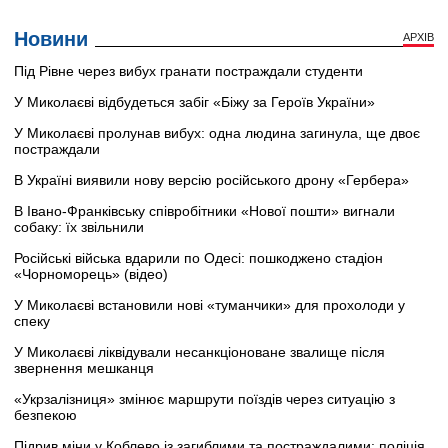
Новини
АРХІВ
Під Рівне через вибух гранати постраждали студенти
У Миколаєві відбудеться забіг «Біжу за Героїв України»
У Миколаєві пролунав вибух: одна людина загинула, ще двоє
постраждали
В Україні виявили нову версію російського дрону «Гербера»
В Івано-Франківську співробітники «Нової пошти» вигнали
собаку: їх звільнили
Російські війська вдарили по Одесі: пошкоджено стадіон
«Чорноморець» (відео)
У Миколаєві встановили нові «туманчики» для прохолоди у
спеку
У Миколаєві ліквідували несанкціоноване звалище після
звернення мешканця
«Укрзалізниця» змінює маршрути поїздів через ситуацію з
безпекою
Підрив міни у Коблево із загиблими та постраждалими: поліція