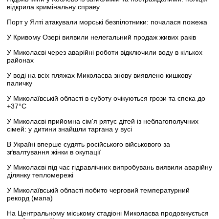
відкрила кримінальну справу
Порт у Ялті атакували морські безпілотники: почалася пожежа
У Кривому Озері виявили нелегальний продаж живих раків
У Миколаєві через аварійні роботи відключили воду в кількох
районах
У воді на всіх пляжах Миколаєва знову виявлено кишкову
паличку
У Миколаївській області в суботу очікуються грози та спека до
+37°C
У Миколаєві прийомна сім'я рятує дітей із неблагополучних
сімей: у дитини знайшли таргана у вусі
В Україні вперше судять російського військового за
зґвалтування жінки в окупації
У Миколаєві під час гідравлічних випробувань виявили аварійну
ділянку тепломережі
У Миколаївській області побито черговий температурний
рекорд (мапа)
На Центральному міському стадіоні Миколаєва продовжується