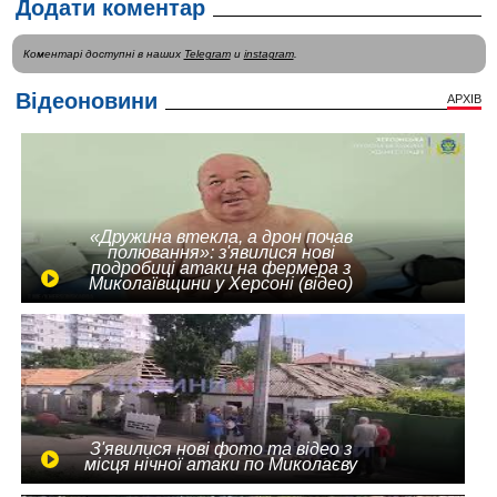
Додати коментар
Коментарі доступні в наших
Telegram
и
instagram
.
Відеоновини
АРХІВ
«Дружина втекла, а дрон почав
полювання»: з'явилися нові
подробиці атаки на фермера з
Миколаївщини у Херсоні (відео)
З'явилися нові фото та відео з
місця нічної атаки по Миколаєву