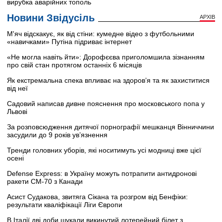
вирубка аварійних тополь
Новини Звідусіль
АРХІВ
М'яч відскакує, як від стіни: кумедне відео з футбольними
«навичками» Путіна підриває інтернет
«Не могла навіть йти»: Дорофєєва приголомшила зізнанням
про свій стан протягом останніх 6 місяців
Як екстремальна спека впливає на здоров’я та як захиститися
від неї
Садовий написав дивне пояснення про московського попа у
Львові
За розповсюдження дитячої порнографії мешканця Вінниччини
засудили до 9 років ув’язнення
Тренди головних уборів, які носитимуть усі модниці вже цієї
осені
Defense Express: в Україну можуть потрапити антидронові
ракети CM-70 з Канади
Асист Судакова, звитяга Сікана та розгром від Бенфіки:
результати кваліфікації Ліги Європи
В Італії дві доби шукали викинутий лотерейний білет з