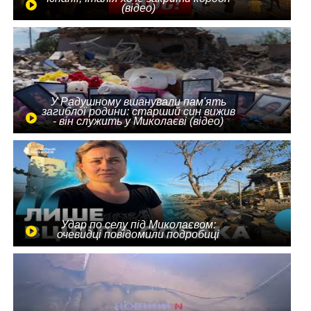
(відео)
У Радушному вшанували пам'ять
загиблої родини: старший син вижив
- він служить у Миколаєві (відео)
Удар по селу під Миколаєвом:
очевидці повідомили подробиці