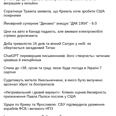
виграшем у мільйон
Соратниця Трампа заявила, що Кремль хоче зробити США
покірними
Ймовірний суперник "Динамо" знищує "ДАК 1904" - 6:0
Ціни на авто в Канаді падають, але вживані електромобілі
стрімко дорожчають
Доба тривалістю 16 днів та вічний Сатурн у небі: як
обертається загадковий Титан
ChatGPT перевершив письменників: його «творчість» читачам
цікавіша й емоційніша
Спека до +38, грози та град: якою буде погода в Україні 7
серпня
Судитимуть жителя Хмельниччини, в якого було вилучено
арсенал зброї та боєприпасів
«Нетривіальний і дієвий варіант»: Клімкін оцінив ймовірність
призначення Павла Паліси послом у США
Удари по Криму та Ярославлю: СБУ підтвердила ураження
кораблів ФСБ і великого НПЗ