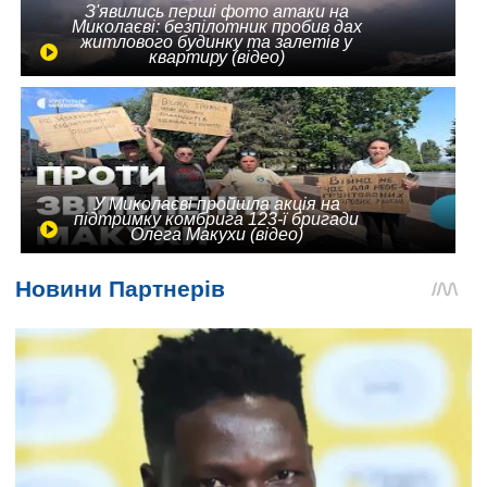
З'явились перші фото атаки на
Миколаєві: безпілотник пробив дах
житлового будинку та залетів у
квартиру (відео)
У Миколаєві пройшла акція на
підтримку комбрига 123-ї бригади
Олега Макухи (відео)