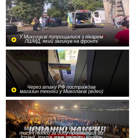
У Миколаєві попрощалися з лікарем
ЛШМД, який загинув на фронті
Через атаку РФ постраждав
магазин техніки у Миколаєві (відео)
Міграційна криза в Європі: до 10
тисяч людей за добу прорвалися до
Іспанії, Італія хоче закрити кордон