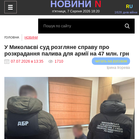
НОВИНИ
N
R
U
п'ятниця, 7 Серпня 2026 18:20
1626 днів війни
ГОЛОВНА
НОВИНИ
У Миколаєві суд розгляне справу про
розкрадання палива для армії на 47 млн. грн
читать на русском
07.07.2026 в 13:35
1710
Ірина Ігорева