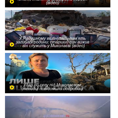
(відео)
У Радушному вшанували пам'ять
загиблої родини: старший син вижив
- він служить у Миколаєві (відео)
Удар по селу під Миколаєвом:
очевидці повідомили подробиці