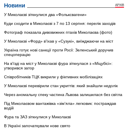
Новини
АРХІВ
У Миколаєві зіткнулися два «Фольксвагени»
Куди сходити в Миколаєві з 7 по 13 серпня: перелік заходів
Фотограф показала дивовижних птахів Миколаєва (фото)
У Миколаєві «Форд» в'їхав у «Сузукі», виїжджаючи на міст
Україна готує нові санкції проти Росії: Зеленський доручив
спецоперацію
На в'їзді на міст у Миколаєві фура зіткнулася з «Міцубісі»:
утворився затор
Співробітників ТЦК викрили у фіктивних мобілізаціях
У Миколаєві перевірили стан укриттів: який знайшли недолік
Через аномальну спеку частина Львова залишилася без світла
Під Миколаєвом вантажівка «зім'яла» легковик: постраждав
водій
Фура та ЗАЗ зіткнулися у Миколаєві
В Україні започаткували нове свято