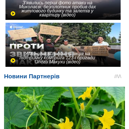
З'явились перші фото атаки на
Миколаєві: безпілотник пробив дах
житлового будинку та залетів у
квартиру (відео)
У Миколаєві пройшла акція на
підтримку комбрига 123-ї бригади
Олега Макухи (відео)