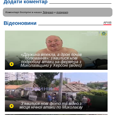
Додати коментар
Коментарі доступні в наших
Telegram
и
instagram
.
Відеоновини
АРХІВ
«Дружина втекла, а дрон почав
полювання»: з'явилися нові
подробиці атаки на фермера з
Миколаївщини у Херсоні (відео)
З'явилися нові фото та відео з
місця нічної атаки по Миколаєву