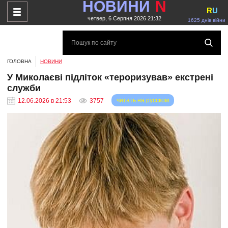
НОВИНИ
N
R
U
четвер, 6 Серпня 2026 21:32
1625 днів війни
ГОЛОВНА
НОВИНИ
У Миколаєві підліток «тероризував» екстрені
служби
читать на русском
12.06.2026 в 21:53
3757