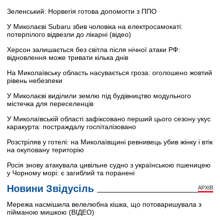
Зеленський: Норвегія готова допомогти з ППО
У Миколаєві Subaru збив чоловіка на електросамокаті:
потерпілого відвезли до лікарні (відео)
Херсон залишається без світла після нічної атаки РФ:
відновлення може тривати кілька днів
На Миколаївську область насувається гроза: оголошено жовтий
рівень небезпеки
У Миколаєві виділили землю під будівництво модульного
містечка для переселенців
У Миколаївській області зафіксовано перший цього сезону укус
каракурта: постраждалу госпіталізовано
Розстріляв у готелі: на Миколаївщині ревнивець убив жінку і втік
на окуповану територію
Росія знову атакувала цивільне судно з українською пшеницею
у Чорному морі: є загиблий та поранені
Новини Звідусіль
АРХІВ
Мережа насмішила велелюбна кішка, що потоваришувала з
пійманою мишкою (ВІДЕО)