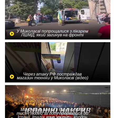
У Миколаєві попрощалися з лікарем
ЛШМД, який загинув на фронті
Через атаку РФ постраждав
магазин техніки у Миколаєві (відео)
Міграційна криза в Європі: до 10
тисяч людей за добу прорвалися до
Іспанії, Італія хоче закрити кордон