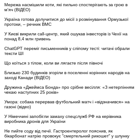
Мережа насмішили коти, які пильно спостерігають за грою в
м'яч (ВІДЕО)
Україна готова долучитися до місії з розмінування Ормузької
протоки, – речник ВМС
У Києві викрили call-центр, який ошукав інвесторів із Чехії на
понад 8,4 млн гривень
ChatGPT переміг письменників у сліпому тесті: читачі обрали
тексти ШІ
Що коїться з тілом, коли ви лягаєте після півночі
Близько 230 будинків згоріли в поселенні корінних народів на
заході Канади (ВІДЕО)
Дружина «Джеймса Бонда» про срібне весілля: «З нетерпінням
чекаю наступних 25 років»
Умора: собака перервав футбольний матч і «відзначився» на
газоні (відео)
У Німеччині запобігли замаху спецслужб РФ на керівника
виробника дронів для України
Не пийте соду від печії. Гастроентеролог пояснив, як
бікарбонат натрію провокує "смертельний рикошет" у шлунку