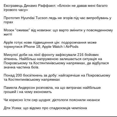
Ексгравець Динамо Раффаел: «Блохін не давав мені багато
ігрового часу»
Прототип Hyundai Tucson ледь не згорів під час випробувань у
горах
Мозок “оживає” від новизни: що варто змінити у повсякденному
житті
Apple готує нове підвищення цін: подорожчання може
торкнутися iPhone 18, Apple Watch і AirPods
Минулої доби на лінії фронту зафіксували 216 бойових
зіткнень. Найбільш напруженою залишається ситуація на
Покровському та Костянтинівському напрямках, де відбулася
значна частина боїв.
Понад 200 боєзіткнень за добу: найгарячіше на Покровському
та Костянтинівському напрямках
Памела Андерсон розповіла, на що витрачає найбільше
грошей і на чому економить
Чи корисно їсти сир щодня: дієтологи пояснили нюанси
Діти Усика: що відомо про спадкоємців чемпіона