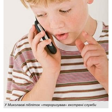
У Миколаєві підліток «тероризував» екстрені служби