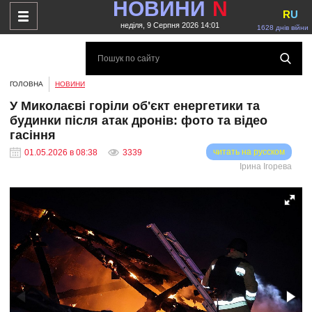
НОВИНИ
N
R
U
неділя, 9 Серпня 2026 14:01
1628 днів війни
ГОЛОВНА
НОВИНИ
У Миколаєві горіли об'єкт енергетики та
будинки після атак дронів: фото та відео
гасіння
читать на русском
01.05.2026 в 08:38
3339
Ірина Ігорева