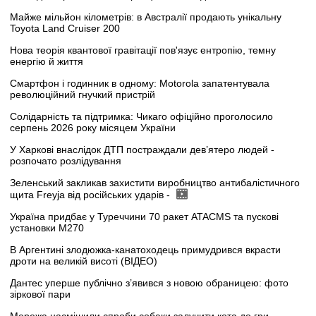
Майже мільйон кілометрів: в Австралії продають унікальну
Toyota Land Cruiser 200
Нова теорія квантової гравітації пов'язує ентропію, темну
енергію й життя
Смартфон і годинник в одному: Motorola запатентувала
революційний гнучкий пристрій
Солідарність та підтримка: Чикаго офіційно проголосило
серпень 2026 року місяцем України
У Харкові внаслідок ДТП постраждали дев’ятеро людей -
розпочато розлідування
Зеленський закликав захистити виробництво антибалістичного
щита Freyja від російських ударів -
Україна придбає у Туреччини 70 ракет ATACMS та пускові
установки M270
В Аргентині злодюжка-канатоходець примудрився вкрасти
дроти на великій висоті (ВІДЕО)
Дантес уперше публічно з’явився з новою обраницею: фото
зіркової пари