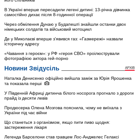
його спільників
В Україні вперше пересадили легені дитині: 13-річна дівчинка
самостійно дихає після 8-годинної операції
Через обмілення Дунаю у Будапешті знайшли останки двох
німецьких солдатів та військовий мотоцикл
Де у Миколаєві вперше з'явився газ: «Газмережі» назвали
історичну адресу
«Чавання з героєм»: у РФ «героя СВО» проілюстрували
фотографією актора гей-порно
Новини Звідусіль
АРХІВ
Наталка Денисенко офіційно вийшла заміж за Юрія Ярошенка
та показала перші
У Південній Африці дитинча білого носорога прогнало з дороги
прайд із десяти левів
Продюсерка Олена Мозгова пояснила, чому не виїхала з
України під час війни
Що станеться з організмом, якщо пити пиво щодня:
застереження лікаря
Легенда Барселони став гравцем Лос-Анджелес Гелаксі