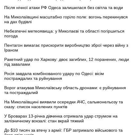
Після нічної атаки РФ Одеса залишилася без світла та води
На Миколаївщині масштабно горіло поле: вогонь перекинувся
на дах будівлі
Небезпечні метеоявища: у Миколаєві та області погіршиться
погода
Пентагон вимагає прискорити виробництво зброї через війну з
Іраном
Ракетний удар по Харкову: двоє загиблих, 12 поранених, люди
під завалами
Росія завдала комбінованого удару по Одесі: вісім
постраждалих та руйнування
Ворог атакував Миколаївську область дронами: є руйнування
та постраждалий
На Миколаївщині виявили осередки АЧС, сальмонельозу та
сказу: список населених пунктів
У Броварах 13-річна дівчинка отримала удар струмом на
залізничному вокзалі: стан вкрай тяжкий
До $10 тисяч за втечу з армії: ГБР затримало військового та