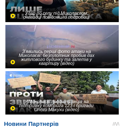
Удар по селу під Миколаєвом:
очевидці повідомили подробиці
З'явились перші фото атаки на
Миколаєві: безпілотник пробив дах
житлового будинку та залетів у
квартиру (відео)
У Миколаєві пройшла акція на
підтримку комбрига 123-ї бригади
Олега Макухи (відео)