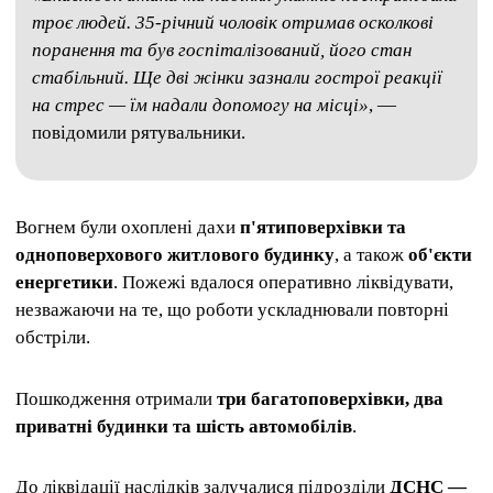
троє людей. 35-річний чоловік отримав осколкові
поранення та був госпіталізований, його стан
стабільний. Ще дві жінки зазнали гострої реакції
на стрес — їм надали допомогу на місці»
, —
повідомили рятувальники.
Вогнем були охоплені дахи
п'ятиповерхівки та
одноповерхового житлового будинку
, а також
об'єкти
енергетики
. Пожежі вдалося оперативно ліквідувати,
незважаючи на те, що роботи ускладнювали повторні
обстріли.
Пошкодження отримали
три багатоповерхівки, два
приватні будинки та шість автомобілів
.
До ліквідації наслідків залучалися підрозділи
ДСНС —