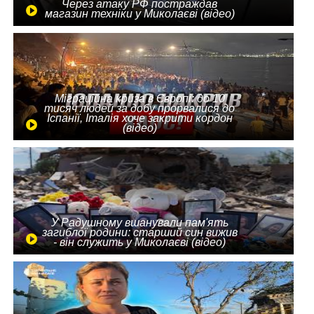
Через атаку РФ постраждав
магазин техніки у Миколаєві (відео)
Міграційна криза в Європі: до 10
тисяч людей за добу прорвалися до
Іспанії, Італія хоче закрити кордон
(відео)
У Радушному вшанували пам'ять
загиблої родини: старший син вижив
- він служить у Миколаєві (відео)