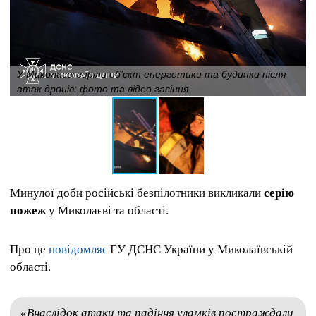
У Миколаєві горіли об'єкт енергетики та будинки після
атак дронів: фото та відео гасіння
Минулої доби російські безпілотники викликали
серію
пожеж
у Миколаєві та області.
Про це
повідомляє
ГУ ДСНС України у Миколаївській
області.
«Внаслідок атаки та падіння уламків постраждали