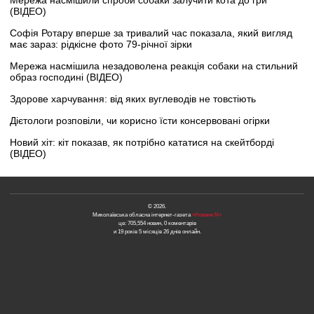
Мережа насмішили спроби собаки залучити кота до гри
(ВІДЕО)
Софія Ротару вперше за тривалий час показала, який вигляд
має зараз: рідкісне фото 79-річної зірки
Мережа насмішила незадоволена реакція собаки на стильний
образ господині (ВІДЕО)
Здорове харчування: від яких вуглеводів не товстіють
Дієтологи розповіли, чи корисно їсти консервовані огірки
Новий хіт: кіт показав, як потрібно кататися на скейтборді
(ВІДЕО)
© 2026.
Миколаївська обласна інтернет-газета
«Новини N»
це: 705,554 новин, 0 коментарів
и 19 років 5 місяців 26 днів онлайн.