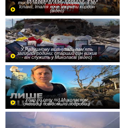
тисяч людей за добу прорвалися до
Іспанії, Італія хоче закрити кордон
(відео)
У Радушному вшанували пам'ять
загиблої родини: старший син вижив
- він служить у Миколаєві (відео)
Удар по селу під Миколаєвом:
очевидці повідомили подробиці