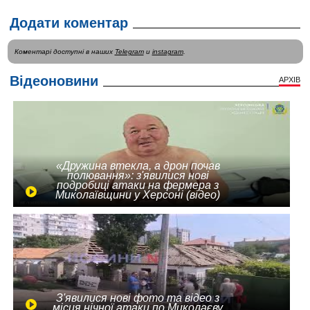
Додати коментар
Коментарі доступні в наших
Telegram
и
instagram
.
Відеоновини
АРХІВ
«Дружина втекла, а дрон почав
полювання»: з'явилися нові
подробиці атаки на фермера з
Миколаївщини у Херсоні (відео)
З'явилися нові фото та відео з
місця нічної атаки по Миколаєву