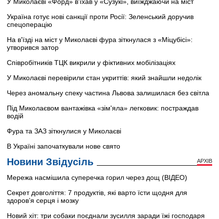
У Миколаєві «Форд» в'їхав у «Сузукі», виїжджаючи на міст
Україна готує нові санкції проти Росії: Зеленський доручив
спецоперацію
На в'їзді на міст у Миколаєві фура зіткнулася з «Міцубісі»:
утворився затор
Співробітників ТЦК викрили у фіктивних мобілізаціях
У Миколаєві перевірили стан укриттів: який знайшли недолік
Через аномальну спеку частина Львова залишилася без світла
Під Миколаєвом вантажівка «зім'яла» легковик: постраждав
водій
Фура та ЗАЗ зіткнулися у Миколаєві
В Україні започаткували нове свято
Новини Звідусіль
АРХІВ
Мережа насмішила суперечка горил через дощ (ВІДЕО)
Секрет довголіття: 7 продуктів, які варто їсти щодня для
здоров’я серця і мозку
Новий хіт: три собаки поєднали зусилля заради їжі господаря