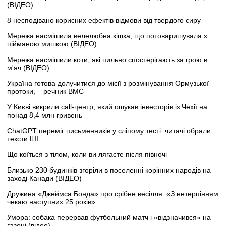
(ВІДЕО)
8 несподівано корисних ефектів відмови від твердого сиру
Мережа насмішила велелюбна кішка, що потоваришувала з
пійманою мишкою (ВІДЕО)
Мережа насмішили коти, які пильно спостерігають за грою в
м'яч (ВІДЕО)
Україна готова долучитися до місії з розмінування Ормузької
протоки, – речник ВМС
У Києві викрили call-центр, який ошукав інвесторів із Чехії на
понад 8,4 млн гривень
ChatGPT переміг письменників у сліпому тесті: читачі обрали
тексти ШІ
Що коїться з тілом, коли ви лягаєте після півночі
Близько 230 будинків згоріли в поселенні корінних народів на
заході Канади (ВІДЕО)
Дружина «Джеймса Бонда» про срібне весілля: «З нетерпінням
чекаю наступних 25 років»
Умора: собака перервав футбольний матч і «відзначився» на
газоні (відео)