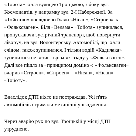
«Тойота» їхала вулицею Троїцькою, з боку вул.
Космонавтів, у напрямку вул. 2-ї Набережної. За
«Тойотою» послідовно їхали «Нісан», «Сітроен» та
«Фольксваген». Біля «Велама» «Тойота» зупинилася,
пропускаючи зустрічний транспорт, щоб повернути
ліворуч, на вул. Волонтерську. Автомобілі, що їхали
слідом, також зупинилися. І тільки водій «Кадилака»
зупинитися не встиг і врізався ззаду у «Фольксваген».
Далі все пішло за «принципом доміно»: «Фольксваген»
вдарив «Сітроен», «Сітроен» – «Нісан», «Нісан» –
«Тойоту».
Внаслідок ДТП ніхто не постраждав. Усі п'ять
автомобілів отримали механічні ушкодження.
Через аварію рух по вул. Троїцькій у місці ДТП
утруднено.