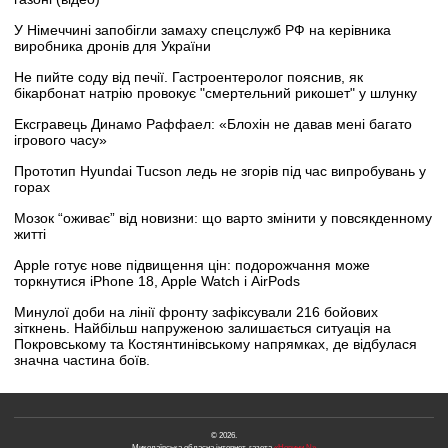
У Німеччині запобігли замаху спецслужб РФ на керівника
виробника дронів для України
Не пийте соду від печії. Гастроентеролог пояснив, як
бікарбонат натрію провокує "смертельний рикошет" у шлунку
Ексгравець Динамо Раффаел: «Блохін не давав мені багато
ігрового часу»
Прототип Hyundai Tucson ледь не згорів під час випробувань у
горах
Мозок “оживає” від новизни: що варто змінити у повсякденному
житті
Apple готує нове підвищення цін: подорожчання може
торкнутися iPhone 18, Apple Watch і AirPods
Минулої доби на лінії фронту зафіксували 216 бойових
зіткнень. Найбільш напруженою залишається ситуація на
Покровському та Костянтинівському напрямках, де відбулася
значна частина боїв.
© 2026.
Миколаївська обласна інтернет-газета
«Новини N»