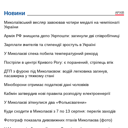
Новини
АРХІВ
Миколаївський весляр завоював чотири медалі на чемпіонаті
України
Армія РФ знищила депо Укрпошти: загинули дві співробітниці
Зарплати вчителів та стипендії зростуть в Україні
У Миколаєві спека побила температурний рекорд
Постріли в центрі Кривого Рогу: є поранений, стрілець втік
ДТП з фурою під Миколаєвом: водій легковика загинув,
пасажирка у тяжкому стані
Міноборони отримає податкові дані чоловіків
Кабмін затвердив нові правила розподілу електроенергії
У Миколаєві зіткнулися два «Фольксвагени»
Куди сходити в Миколаєві з 7 по 13 серпня: перелік заходів
Фотограф показала дивовижних птахів Миколаєва (фото)