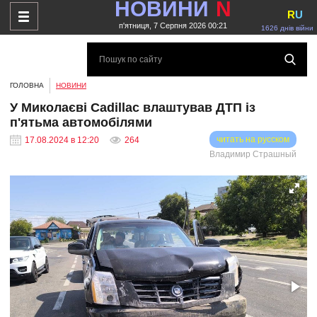
НОВИНИ
N
R
U
п'ятниця, 7 Серпня 2026 00:21
1626 днів війни
ГОЛОВНА
НОВИНИ
У Миколаєві Cadillac влаштував ДТП із
п'ятьма автомобілями
читать на русском
17.08.2024 в 12:20
264
Владимир Страшный