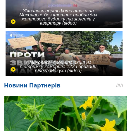
З'явились перші фото атаки на
Миколаєві: безпілотник пробив дах
житлового будинку та залетів у
квартиру (відео)
У Миколаєві пройшла акція на
підтримку комбрига 123-ї бригади
Олега Макухи (відео)