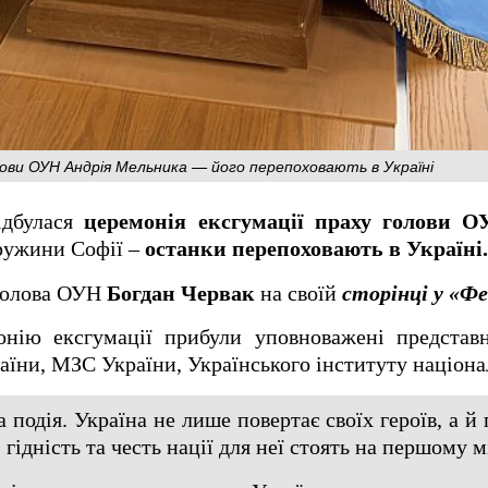
лови ОУН Андрія Мельника — його перепоховають в Україні
ідбулася
церемонія ексгумації праху голови 
ружини Софії –
останки перепоховають в Україні.
 голова ОУН
Богдан Червак
на своїй
сторінці у «Фе
онію ексгумації прибули уповноважені представн
аїни, МЗС України, Українського інституту націонал
а подія. Україна не лише повертає своїх героїв, а й
 гідність та честь нації для неї стоять на першому м