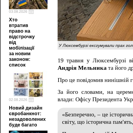
03.08.2026
Хто
втратив
право на
відстрочку
від
У Люксембурзі ексгумували прах го
мобілізації
за новим
законом:
19 травня у Люксембурзі в
список
Андрія Мельника
та його д
Про це повідомив нинішній
За його словами, на церем
влади: Офісу Президента Укр
02.08.2026
Новий дизайн
євробанкнот:
«Безперечно, – це історичн
незадоволених
світу, що історична пам'ять,
буде багато