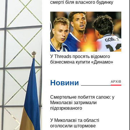
Новини
АРХІВ
Смертельне побиття сапою: у
Миколаєві затримали
підозрюваного
У Миколаєві та області
оголосили штормове