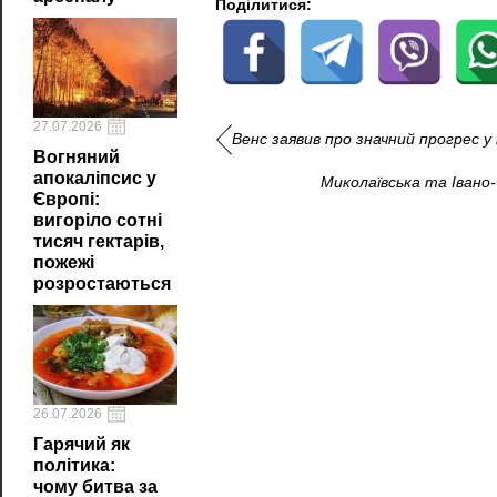
Поділитися:
27.07.2026
Венс заявив про значний прогрес 
Вогняний
апокаліпсис у
Миколаївська та Івано-
Європі:
вигоріло сотні
тисяч гектарів,
пожежі
розростаються
26.07.2026
Гарячий як
політика:
чому битва за