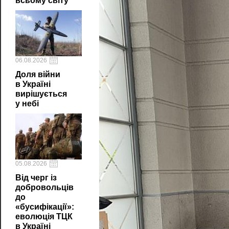
всьому світу
06.08.2026
Доля війни
в Україні
вирішується
у небі
05.08.2026
Від черг із
добровольців
до
«бусифікації»:
еволюція ТЦК
в Україні