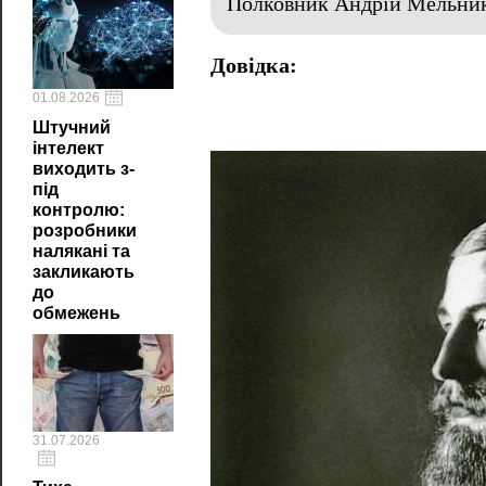
Полковник Андрій Мельник 
Довідка:
01.08.2026
Штучний
інтелект
виходить з-
під
контролю:
розробники
налякані та
закликають
до
обмежень
31.07.2026