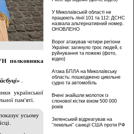
У Миколаївській області не
працюють лінії 101 та 112: ДСНС
назвала альтернативний номер.
ОНОВЛЕНО
Ворог атакував чотири регіони
України: загинуло троє людей, є
руйнування та пожежі (фото,
відео)
ОУН полковника
Атака БПЛА на Миколаївську
область: пошкоджено цивільне
йсбуці»
.
судно та автомобіль
ики української
Вчені знайшли молоток із
ьної пам'яті.
слонової кістки віком 500 000
років
 показує усьому
Зеленський відреагував на
ісці.
"пекельні" санкції США проти РФ