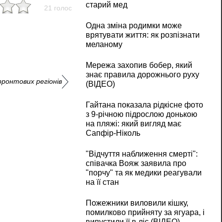
старий мед
21 голос
Одна зміна родимки може
врятувати життя: як розпізнати
меланому
Мережа захопив бобер, який
знає правила дорожнього руху
фронтових регіонів
(ВІДЕО)
Гайтана показала рідкісне фото
з 9-річною підрослою донькою
на пляжі: який вигляд має
Сапфір-Ніколь
"Відчуття наближення смерті":
співачка Вояж заявила про
"порчу" та як медики реагували
на її стан
Пожежники виловили кішку,
помилково прийняту за ягуара, і
випустили її в ліс (ВІДЕО)