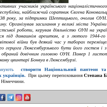
тивних учасників українського націоналістичного
Республіки, найближчий соратник Євгена Коновальця
38 року, за підтримки Шептицького, очолив ОУН.
у. Організував засилання у великі міста України
стської роботи, керував діяльністю ОУН на украї
вся під домашнім арештом, а з лютого 1944-го
світової війни був деякий час у таборах переміще
о герцога Люксембурзького бути його гостем і з
 обраний довічним головою ОУН. Помер 1 листоп
ькому цвинтарі Бонвуа в Люксембурзі.
планують
створити Національний пантеон та
 українців.
При цьому перепоховання
Степана Б
 Німеччини.