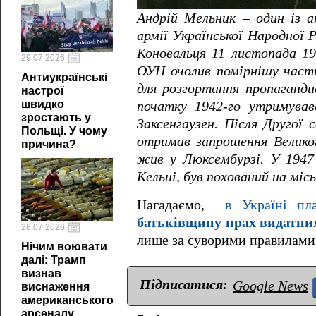
Андрій Мельник – один із ак
армії Української Народної 
Коновальця 11 листопада 19
29.07.2026
ОУН очолив помірнішу частин
Антиукраїнські
для розгортання пропаганди
настрої
швидко
початку 1942-го утримува
зростають у
Заксенгаузен. Після Другої 
Польщі. У чому
отримав запрошення Великог
причина?
жив у Люксембурзі. У 1947
Кельні, був похований на міс
Нагадаємо,
в Україні 
батьківщину прах видатних
28.07.2026
лише за суворими правилами
Нічим воювати
далі: Трамп
визнав
Підписатися:
Google News
виснаження
американського
арсеналу