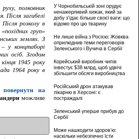
У Чорнобильській зоні орудує
 руху, полковник
ненажерливий хижак, який за
. Після загибелі
добу з’їдає більше своєї ваги: що
 Після розколу в
відомо про цю тварину
 «похідних груп»
Не лише війна з Росією: Жовква
нських землях. З
оприлюднив теми переговорів
 – у концтаборі
Зеленського і Вучича в Сербії
них осіб. Згодом
 кінця 1945 року
Корейський виробник чипів
інвестує $38 млрд, щоб удвічі
ада 1964 року в
збільшити обсяги виробництва
Російський дрон атакував
 повернути на
лікарню в Херсоні: є
андери
можливе
постраждалі
Зеленський уперше прибув до
Сербії
Може нашкодити здоров'ю:
наскільки небезпечно їсти