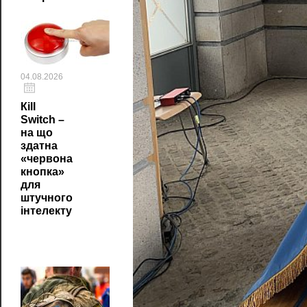
04.08.2026
Кill
Switch –
на що
здатна
«червона
кнопка»
для
штучного
інтелекту