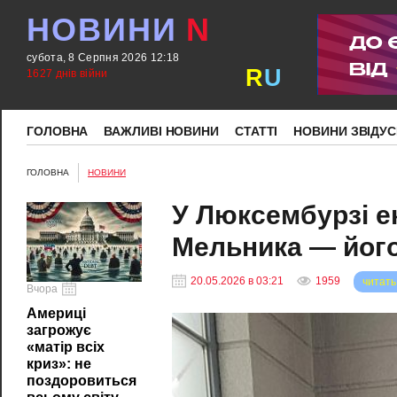
НОВИНИ
N
субота, 8 Серпня 2026 12:18
R
U
1627 днів війни
ГОЛОВНА
ВАЖЛИВІ НОВИНИ
СТАТТІ
НОВИНИ ЗВІДУС
ГОЛОВНА
НОВИНИ
У Люксембурзі е
Мельника — його
20.05.2026 в 03:21
1959
читать
Вчора
Америці
загрожує
«матір всіх
криз»: не
поздоровиться