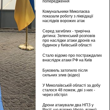
попередження
Комунальники Миколаєва
показали роботу з ліквідації
наслідків ворожих атак
Серед загиблих - трирічна
дитина: Зеленський розповів
про наслідки атаки дронів на
будинок у Київській області
Стало відомо про постраждалих
внаслідок атаки РФ на Київ
Буковель затопило після
сильних злив (відео)
У Миколаївській області за добу
сталося 48 пожеж, дві з них -
через обстріл
Дрони атакували два НПЗ у
Росії: що відомо (фото, відео)