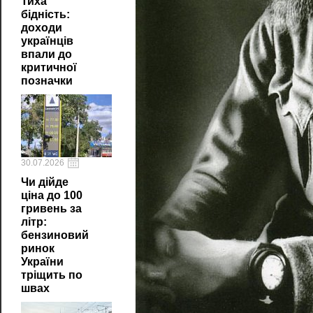
Тиха
бідність:
доходи
українців
впали до
критичної
позначки
30.07.2026
Чи дійде
ціна до 100
гривень за
літр:
бензиновий
ринок
України
тріщить по
швах