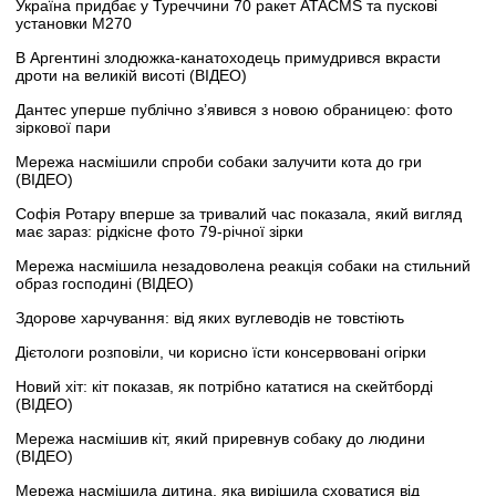
Україна придбає у Туреччини 70 ракет ATACMS та пускові
установки M270
В Аргентині злодюжка-канатоходець примудрився вкрасти
дроти на великій висоті (ВІДЕО)
Дантес уперше публічно з’явився з новою обраницею: фото
зіркової пари
Мережа насмішили спроби собаки залучити кота до гри
(ВІДЕО)
Софія Ротару вперше за тривалий час показала, який вигляд
має зараз: рідкісне фото 79-річної зірки
Мережа насмішила незадоволена реакція собаки на стильний
образ господині (ВІДЕО)
Здорове харчування: від яких вуглеводів не товстіють
Дієтологи розповіли, чи корисно їсти консервовані огірки
Новий хіт: кіт показав, як потрібно кататися на скейтборді
(ВІДЕО)
Мережа насмішив кіт, який приревнув собаку до людини
(ВІДЕО)
Мережа насмішила дитина, яка вирішила сховатися від