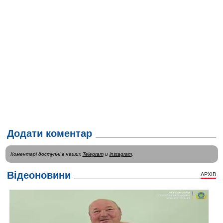
Додати коментар
Коментарі доступні в наших
Telegram
и
instagram
.
Відеоновини
АРХІВ