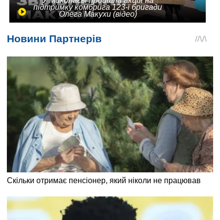
У Миколаєві пройшла акція на
підтримку комбрига 123-ї бригади
Олега Макухи (відео)