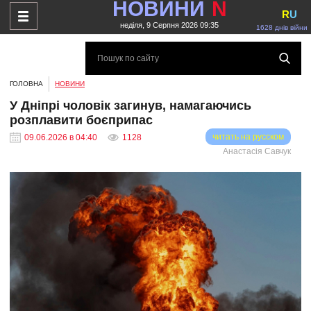
НОВИНИ
N
R
U
неділя, 9 Серпня 2026 09:35
1628 днів війни
ГОЛОВНА
НОВИНИ
У Дніпрі чоловік загинув, намагаючись
розплавити боєприпас
читать на русском
09.06.2026 в 04:40
1128
Анастасія Савчук