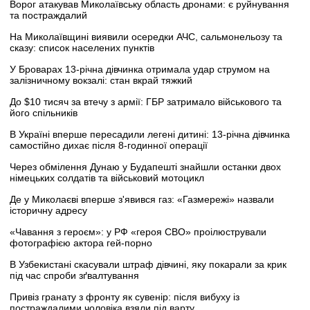
Ворог атакував Миколаївську область дронами: є руйнування
та постраждалий
На Миколаївщині виявили осередки АЧС, сальмонельозу та
сказу: список населених пунктів
У Броварах 13-річна дівчинка отримала удар струмом на
залізничному вокзалі: стан вкрай тяжкий
До $10 тисяч за втечу з армії: ГБР затримало військового та
його спільників
В Україні вперше пересадили легені дитині: 13-річна дівчинка
самостійно дихає після 8-годинної операції
Через обмілення Дунаю у Будапешті знайшли останки двох
німецьких солдатів та військовий мотоцикл
Де у Миколаєві вперше з'явився газ: «Газмережі» назвали
історичну адресу
«Чавання з героєм»: у РФ «героя СВО» проілюстрували
фотографією актора гей-порно
В Узбекистані скасували штраф дівчині, яку покарали за крик
під час спроби зґвалтування
Привіз гранату з фронту як сувенір: після вибуху із
постраждалими чоловіка взяли під варту