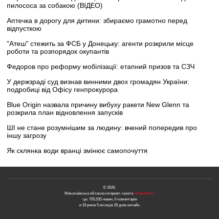
пилососа за собакою (ВІДЕО)
Аптечка в дорогу для дитини: збираємо грамотно перед
відпусткою
"Атеш" стежить за ФСБ у Донецьку: агенти розкрили місце
роботи та розпорядок окупантів
Федоров про реформу мобілізації: етапний призов та СЗЧ
У держзраді суд визнав винними двох громадян України:
подробиці від Офісу генпрокурора
Blue Origin назвала причину вибуху ракети New Glenn та
розкрила план відновлення запусків
ШІ не стане розумнішим за людину: вчений попередив про
іншу загрозу
Як склянка води вранці змінює самопочуття
© 2026.
Миколаївська обласна інтернет-газета
«Новини N»
це: 705,535 новин, 0 коментарів
и 19 років 5 місяців 26 днів онлайн.