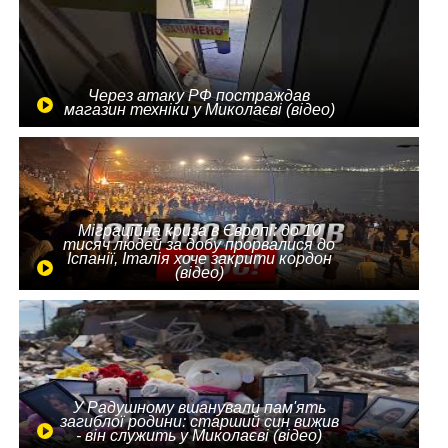
Через атаку РФ постраждав
магазин техніки у Миколаєві (відео)
Міграційна криза в Європі: до 10
тисяч людей за добу прорвалися до
Іспанії, Італія хоче закрити кордон
(відео)
У Радушному вшанували пам'ять
загиблої родини: старший син вижив
- він служить у Миколаєві (відео)