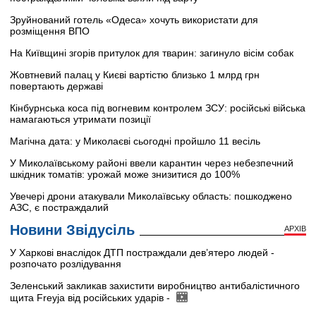
Зруйнований готель «Одеса» хочуть використати для
розміщення ВПО
На Київщині згорів притулок для тварин: загинуло вісім собак
Жовтневий палац у Києві вартістю близько 1 млрд грн
повертають державі
Кінбурнська коса під вогневим контролем ЗСУ: російські війська
намагаються утримати позиції
Магічна дата: у Миколаєві сьогодні пройшло 11 весіль
У Миколаївському районі ввели карантин через небезпечний
шкідник томатів: урожай може знизитися до 100%
Увечері дрони атакували Миколаївську область: пошкоджено
АЗС, є постраждалий
Новини Звідусіль
АРХІВ
У Харкові внаслідок ДТП постраждали дев’ятеро людей -
розпочато розлідування
Зеленський закликав захистити виробництво антибалістичного
щита Freyja від російських ударів -