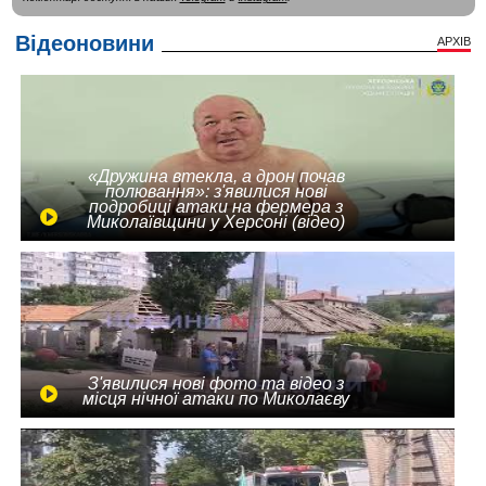
Відеоновини
АРХІВ
«Дружина втекла, а дрон почав
полювання»: з'явилися нові
подробиці атаки на фермера з
Миколаївщини у Херсоні (відео)
З'явилися нові фото та відео з
місця нічної атаки по Миколаєву