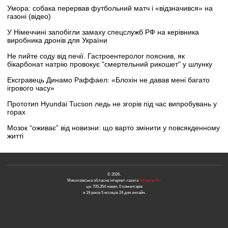
Умора: собака перервав футбольний матч і «відзначився» на
газоні (відео)
У Німеччині запобігли замаху спецслужб РФ на керівника
виробника дронів для України
Не пийте соду від печії. Гастроентеролог пояснив, як
бікарбонат натрію провокує "смертельний рикошет" у шлунку
Ексгравець Динамо Раффаел: «Блохін не давав мені багато
ігрового часу»
Прототип Hyundai Tucson ледь не згорів під час випробувань у
горах
Мозок “оживає” від новизни: що варто змінити у повсякденному
житті
© 2026.
Миколаївська обласна інтернет-газета
«Новини N»
це: 705,354 новин, 0 коментарів
и 19 років 5 місяців 24 дня онлайн.