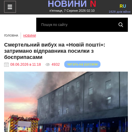
НОВИНИ
N
R
U
п'ятниця, 7 Серпня 2026 02:10
1626 днів війни
ГОЛОВНА
НОВИНИ
Смертельний вибух на «Новій пошті»:
затримано відправника посилки з
боєприпасами
читать на русском
08.06.2026 в 11:18
4932