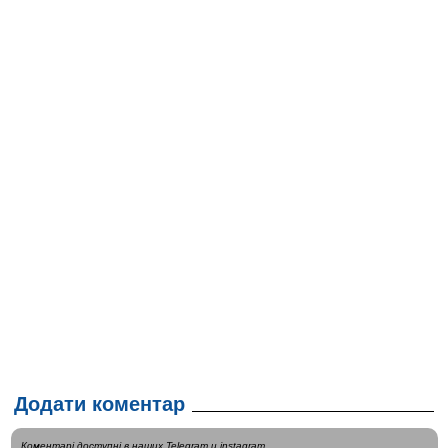
Додати коментар
Коментарі доступні в наших
Telegram
и
instagram
.