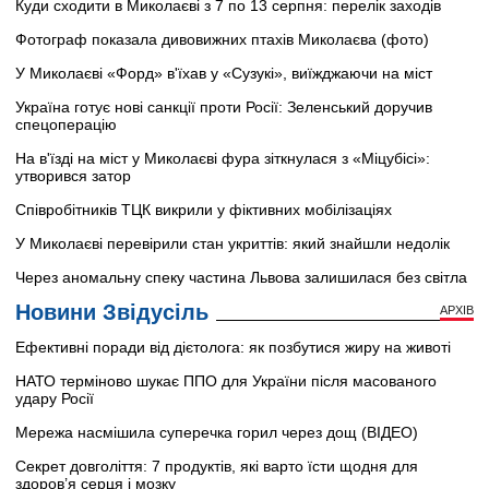
Куди сходити в Миколаєві з 7 по 13 серпня: перелік заходів
Фотограф показала дивовижних птахів Миколаєва (фото)
У Миколаєві «Форд» в'їхав у «Сузукі», виїжджаючи на міст
Україна готує нові санкції проти Росії: Зеленський доручив
спецоперацію
На в'їзді на міст у Миколаєві фура зіткнулася з «Міцубісі»:
утворився затор
Співробітників ТЦК викрили у фіктивних мобілізаціях
У Миколаєві перевірили стан укриттів: який знайшли недолік
Через аномальну спеку частина Львова залишилася без світла
Новини Звідусіль
АРХІВ
Ефективні поради від дієтолога: як позбутися жиру на животі
НАТО терміново шукає ППО для України після масованого
удару Росії
Мережа насмішила суперечка горил через дощ (ВІДЕО)
Секрет довголіття: 7 продуктів, які варто їсти щодня для
здоров’я серця і мозку