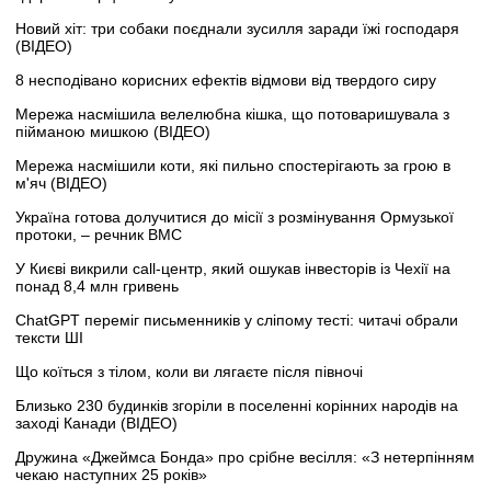
Новий хіт: три собаки поєднали зусилля заради їжі господаря
(ВІДЕО)
8 несподівано корисних ефектів відмови від твердого сиру
Мережа насмішила велелюбна кішка, що потоваришувала з
пійманою мишкою (ВІДЕО)
Мережа насмішили коти, які пильно спостерігають за грою в
м'яч (ВІДЕО)
Україна готова долучитися до місії з розмінування Ормузької
протоки, – речник ВМС
У Києві викрили call-центр, який ошукав інвесторів із Чехії на
понад 8,4 млн гривень
ChatGPT переміг письменників у сліпому тесті: читачі обрали
тексти ШІ
Що коїться з тілом, коли ви лягаєте після півночі
Близько 230 будинків згоріли в поселенні корінних народів на
заході Канади (ВІДЕО)
Дружина «Джеймса Бонда» про срібне весілля: «З нетерпінням
чекаю наступних 25 років»