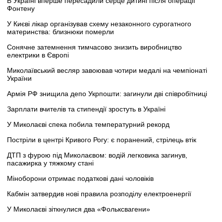
В Україні вперше пересадили серце дитині після операції
Фонтену
У Києві лікар організував схему незаконного сурогатного
материнства: близнюки померли
Сонячне затемнення тимчасово знизить виробництво
електрики в Європі
Миколаївський весляр завоював чотири медалі на чемпіонаті
України
Армія РФ знищила депо Укрпошти: загинули дві співробітниці
Зарплати вчителів та стипендії зростуть в Україні
У Миколаєві спека побила температурний рекорд
Постріли в центрі Кривого Рогу: є поранений, стрілець втік
ДТП з фурою під Миколаєвом: водій легковика загинув,
пасажирка у тяжкому стані
Міноборони отримає податкові дані чоловіків
Кабмін затвердив нові правила розподілу електроенергії
У Миколаєві зіткнулися два «Фольксвагени»