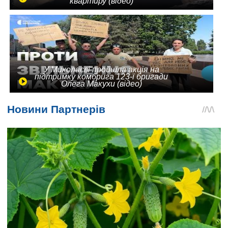
квартиру (відео)
У Миколаєві пройшла акція на
підтримку комбрига 123-ї бригади
Олега Макухи (відео)