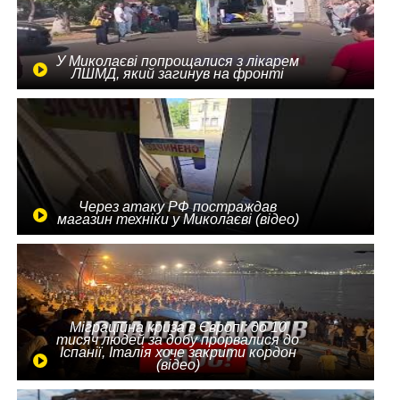
У Миколаєві попрощалися з лікарем
ЛШМД, який загинув на фронті
Через атаку РФ постраждав
магазин техніки у Миколаєві (відео)
Міграційна криза в Європі: до 10
тисяч людей за добу прорвалися до
Іспанії, Італія хоче закрити кордон
(відео)