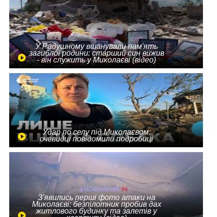
У Радушному вшанували пам'ять
загиблої родини: старший син вижив
- він служить у Миколаєві (відео)
Удар по селу під Миколаєвом:
очевидці повідомили подробиці
З'явились перші фото атаки на
Миколаєві: безпілотник пробив дах
житлового будинку та залетів у