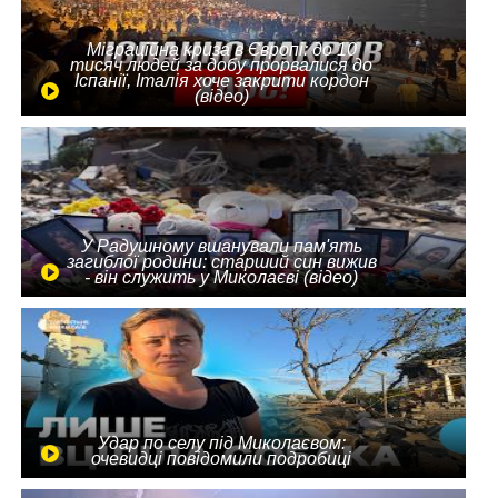
Міграційна криза в Європі: до 10
тисяч людей за добу прорвалися до
Іспанії, Італія хоче закрити кордон
(відео)
У Радушному вшанували пам'ять
загиблої родини: старший син вижив
- він служить у Миколаєві (відео)
Удар по селу під Миколаєвом:
очевидці повідомили подробиці