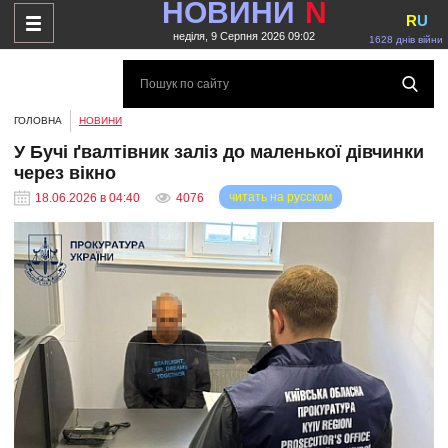
НОВИНИ
N
R
U
неділя, 9 Серпня 2026 09:02
1628 днів війни
ГОЛОВНА
НОВИНИ
У Бучі ґвалтівник заліз до маленької дівчинки
через вікно
читать на русском
18.06.2026 в 04:40
4076