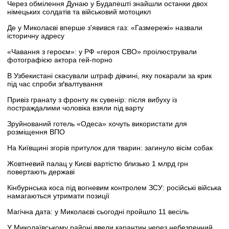
Через обмілення Дунаю у Будапешті знайшли останки двох
німецьких солдатів та військовий мотоцикл
Де у Миколаєві вперше з'явився газ: «Газмережі» назвали
історичну адресу
«Чавання з героєм»: у РФ «героя СВО» проілюстрували
фотографією актора гей-порно
В Узбекистані скасували штраф дівчині, яку покарали за крик
під час спроби зґвалтування
Привіз гранату з фронту як сувенір: після вибуху із
постраждалими чоловіка взяли під варту
Зруйнований готель «Одеса» хочуть використати для
розміщення ВПО
На Київщині згорів притулок для тварин: загинуло вісім собак
Жовтневий палац у Києві вартістю близько 1 млрд грн
повертають державі
Кінбурнська коса під вогневим контролем ЗСУ: російські війська
намагаються утримати позиції
Магічна дата: у Миколаєві сьогодні пройшло 11 весіль
У Миколаївському районі ввели карантин через небезпечний