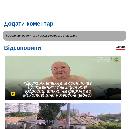
Додати коментар
Коментарі доступні в наших
Telegram
и
instagram
.
Відеоновини
АРХІВ
«Дружина втекла, а дрон почав
полювання»: з'явилися нові
подробиці атаки на фермера з
Миколаївщини у Херсоні (відео)