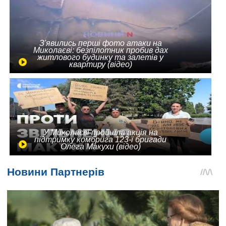
З'явились перші фото атаки на
Миколаєві: безпілотник пробив дах
житлового будинку та залетів у
квартиру (відео)
У Миколаєві пройшла акція на
підтримку комбрига 123-ї бригади
Олега Макухи (відео)