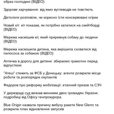
образ господині (ВІДЕО)
Здорове харчування: від яких вуглеводів не товстіють
Дієтологи розповіли, чи корисно їсти консервовані огірки
Новий хіт: кіт показав, як потрібно кататися на скейтборді
(ВІДЕО)
Мережа насмішив кіт, який приревнув собаку до людини
(ВІДЕО)
Мережа насмішила дитина, яка вирішила сховатися від
пилососа за собакою (ВІДЕО)
Аптечка в дорогу для дитини: збираємо грамотно перед
відпусткою
"Атеш" стежить за ФСБ у Донецьку: агенти розкрили місце
роботи та розпорядок окупантів
Федоров про реформу мобілізації: етапний призов та СЗЧ
У держзраді суд визнав винними двох громадян України:
подробиці від Офісу генпрокурора
Blue Origin назвала причину вибуху ракети New Glenn та
розкрила план відновлення запусків