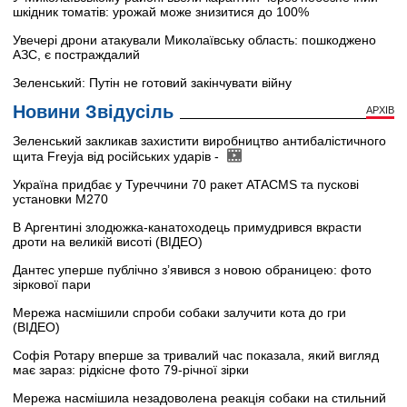
шкідник томатів: урожай може знизитися до 100%
Увечері дрони атакували Миколаївську область: пошкоджено
АЗС, є постраждалий
Зеленський: Путін не готовий закінчувати війну
Новини Звідусіль
АРХІВ
Зеленський закликав захистити виробництво антибалістичного
щита Freyja від російських ударів -
Україна придбає у Туреччини 70 ракет ATACMS та пускові
установки M270
В Аргентині злодюжка-канатоходець примудрився вкрасти
дроти на великій висоті (ВІДЕО)
Дантес уперше публічно з’явився з новою обраницею: фото
зіркової пари
Мережа насмішили спроби собаки залучити кота до гри
(ВІДЕО)
Софія Ротару вперше за тривалий час показала, який вигляд
має зараз: рідкісне фото 79-річної зірки
Мережа насмішила незадоволена реакція собаки на стильний