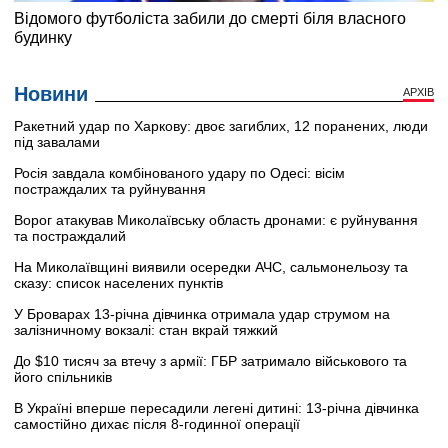
Новини
АРХІВ
Ракетний удар по Харкову: двоє загиблих, 12 поранених, люди
під завалами
Росія завдала комбінованого удару по Одесі: вісім
постраждалих та руйнування
Ворог атакував Миколаївську область дронами: є руйнування
та постраждалий
На Миколаївщині виявили осередки АЧС, сальмонельозу та
сказу: список населених пунктів
У Броварах 13-річна дівчинка отримала удар струмом на
залізничному вокзалі: стан вкрай тяжкий
До $10 тисяч за втечу з армії: ГБР затримало військового та
його спільників
В Україні вперше пересадили легені дитині: 13-річна дівчинка
самостійно дихає після 8-годинної операції