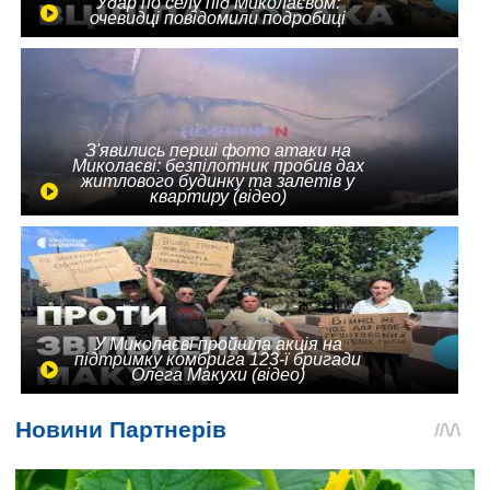
Удар по селу під Миколаєвом:
очевидці повідомили подробиці
З'явились перші фото атаки на
Миколаєві: безпілотник пробив дах
житлового будинку та залетів у
квартиру (відео)
У Миколаєві пройшла акція на
підтримку комбрига 123-ї бригади
Олега Макухи (відео)