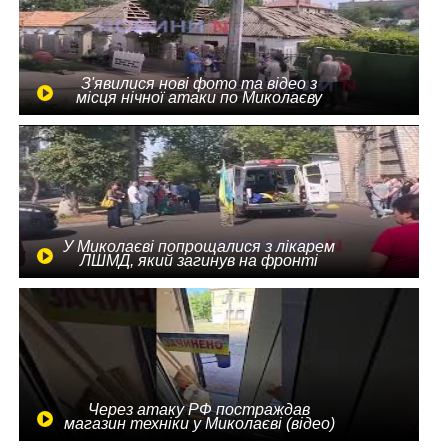
З'явилися нові фото та відео з
місця нічної атаки по Миколаєву
У Миколаєві попрощалися з лікарем
ЛШМД, який загинув на фронті
Через атаку РФ постраждав
магазин техніки у Миколаєві (відео)