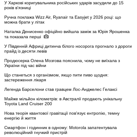
У Харкові коригувальника російських ударів засудили до 15
років в'язниці
Ручна поклажа Wizz Air, Ryanair та Easyjet у 2026 році: що
можна брати у літак
Наталка Денисенко офіційно вийшла заміж за Юрія Ярошенка
та показала перші
У Південній Африці дитинча білого носорога прогнало з дороги
прайд із десяти левів
Продюсерка Олена Мозгова пояснила, чому не виїхала з
України під час війни
Що станеться з організмом, якщо пити пиво щодня:
застереження лікаря
Легенда Барселони став гравцем Лос-Анджелес Гелаксі
Майже мільйон кілометрів: в Австралії продають унікальну
Toyota Land Cruiser 200
Нова теорія квантової гравітації пов'язує ентропію, темну
енергію й життя
Смартфон і годинник в одному: Motorola запатентувала
революційний гнучкий пристрій