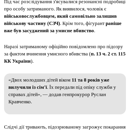
Під час розслідування з'ясувалися резонансні подробиці
про особу затриманого. Як виявилося, чоловік є
військовослужбовцем, який самовільно залишив
військову частину (СЗЧ)
. Крім того, фігурант
раніше
вже був засуджений за умисне вбивство
.
Наразі затриманому офіційно повідомлено про підозру
за фактом вчинення умисного вбивства (
п. 13 ч. 2 ст. 115
КК України
).
«Двох молодших дітей віком
11 та 8 років уже
вилучили із сім'ї
. Їх передали під опіку служби у
справах дітей», — додав генпрокурор Руслан
Кравченко.
Слідчі дії тривають, підозрюваному загрожує покарання