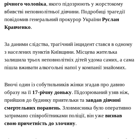
річного чоловіка
, якого підозрюють у жорстокому
вбивстві неповнолітньої дівчини. Подробиці трагедії
повідомив генеральний прокурор України
Руслан
Кравченко
.
За даними слідства, трагічний інцидент стався в одному
з населених пунктів Київщини. Місцева жителька
залишила трьох неповнолітніх дітей удома самих, а сама
пішла вживати алкогольні напої у компанії знайомих.
Вночі один із собутильників жінки згадав про давню
образу на її
17-річну доньку
. Підозрюваний узяв ніж,
прийшов до будинку приятельки та
завдав дівчині
смертельних поранень
. Зловмисника було оперативно
затримано співробітниками поліції, він уже
визнав
свою причетність до злочину
.