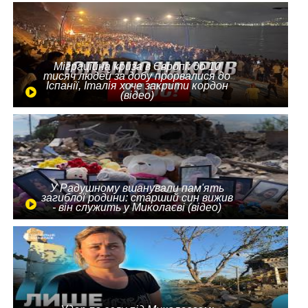
Міграційна криза в Європі: до 10
тисяч людей за добу прорвалися до
Іспанії, Італія хоче закрити кордон
(відео)
У Радушному вшанували пам'ять
загиблої родини: старший син вижив
- він служить у Миколаєві (відео)