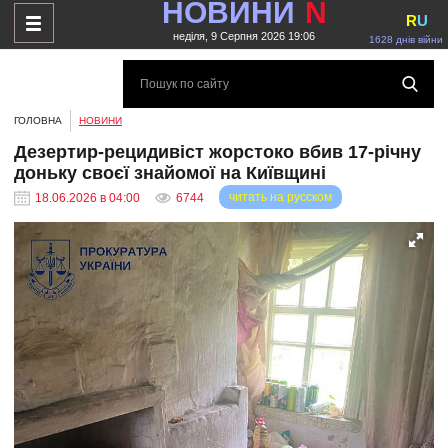
НОВИНИ
N
R
U
неділя, 9 Серпня 2026 19:06
1628 днів війни
ГОЛОВНА
НОВИНИ
Дезертир-рецидивіст жорстоко вбив 17-річну
доньку своєї знайомої на Київщині
читать на русском
18.06.2026 в 04:00
6744