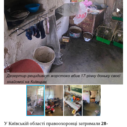
Дезертир-рецидивіст жорстоко вбив 17-річну доньку своєї
знайомої на Київщині
У Київській області правоохоронці затримали
28-