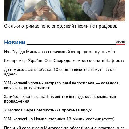
Новини
АРХІВ
На в'їзді до Миколаєва величезний затор: ремонтують міст
Екс-прем'єр України Юлія Свириденко може очолити Нафтогаз
Де в Миколаєві та області 10 серпня відключатимуть світло:
адреси
У Миколаєві хлопчик застряг у рамі велосипеда — довелося
викликати рятувальників
Загибель хлопчика на Намиві: поліція відкрила кримінальне
провадження
У Молдові через безпілотника пролунав вибух
У Миколаєві на Намиві втопився 13-річний хлопчик (фото)
Пляжний сезон: де в Миколаєві та області можна купатися, а де