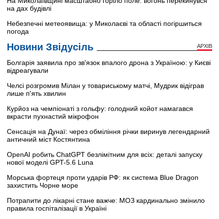
На Миколаївщині масштабно горіло поле: вогонь перекинувся
на дах будівлі
Небезпечні метеоявища: у Миколаєві та області погіршиться
погода
Новини Звідусіль
АРХІВ
Болгарія заявила про зв'язок впалого дрона з Україною: у Києві
відреагували
Челсі розгромив Мілан у товариському матчі, Мудрик відіграв
лише п'ять хвилин
Курйоз на чемпіонаті з гольфу: голодний койот намагався
вкрасти пухнастий мікрофон
Сенсація на Дунаї: через обміління річки виринув легендарний
античний міст Костянтина
OpenAI робить ChatGPT безлімітним для всіх: деталі запуску
нової моделі GPT-5.6 Luna
Морська фортеця проти ударів РФ: як система Blue Dragon
захистить Чорне море
Потрапити до лікарні стане важче: МОЗ кардинально змінило
правила госпіталізації в Україні