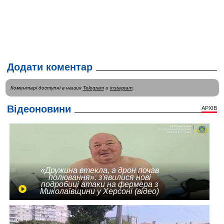
Додати коментар
Коментарі доступні в наших
Telegram
и
instagram
.
Відеоновини
АРХІВ
«Дружина втекла, а дрон почав
полювання»: з'явилися нові
подробиці атаки на фермера з
Миколаївщини у Херсоні (відео)