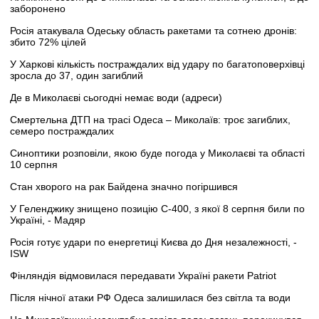
заборонено
Росія атакувала Одеську область ракетами та сотнею дронів:
збито 72% цілей
У Харкові кількість постраждалих від удару по багатоповерхівці
зросла до 37, один загиблий
Де в Миколаєві сьогодні немає води (адреси)
Смертельна ДТП на трасі Одеса – Миколаїв: троє загиблих,
семеро постраждалих
Синоптики розповіли, якою буде погода у Миколаєві та області
10 серпня
Стан хворого на рак Байдена значно погіршився
У Геленджику знищено позицію С-400, з якої 8 серпня били по
Україні, - Мадяр
Росія готує удари по енергетиці Києва до Дня незалежності, -
ISW
Фінляндія відмовилася передавати Україні ракети Patriot
Після нічної атаки РФ Одеса залишилася без світла та води