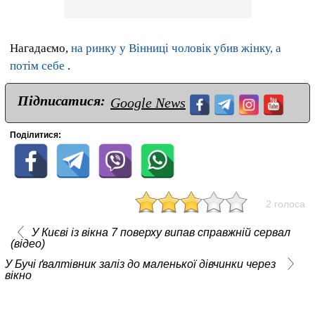
Нагадаємо,
на ринку у Вінниці чоловік убив жінку, а
потім себе
.
Підписатися:
Google News
Поділитися:
2 голоса
У Києві із вікна 7 поверху випав справжній сервал
(відео)
У Бучі ґвалтівник заліз до маленької дівчинки через
вікно