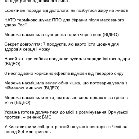
та підстригла однорічного сина
Ефективні поради від дієтолога: як позбутися жиру на животі
НАТО терміново шукає ППО для України після масованого
удару Росії
Мережа насмішила суперечка горил через дощ (ВІДЕО)
Секрет довголіття: 7 продуктів, які варто їсти щодня для
здоров’я серця і мозку
Новий хіт: три собаки поєднали зусилля заради їжі господаря
(ВІДЕО)
8 несподівано корисних ефектів відмови від твердого сиру
Мережа насмішила велелюбна кішка, що потоваришувала з
пійманою мишкою (ВІДЕО)
Мережа насмішили коти, які пильно спостерігають за грою в
м'яч (ВІДЕО)
Україна готова долучитися до місії з розмінування Ормузької
протоки, – речник ВМС
У Києві викрили call-центр, який ошукав інвесторів із Чехії на
понад 8,4 млн гривень