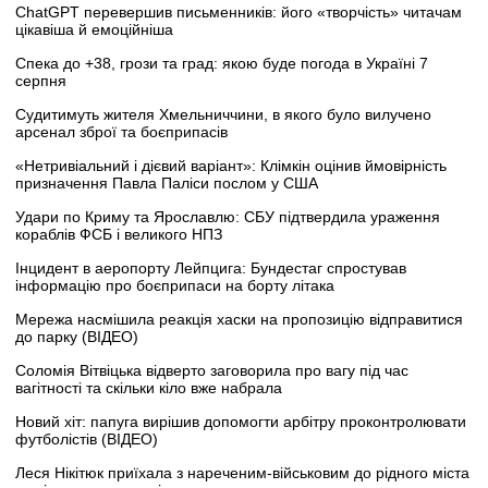
ChatGPT перевершив письменників: його «творчість» читачам
цікавіша й емоційніша
Спека до +38, грози та град: якою буде погода в Україні 7
серпня
Судитимуть жителя Хмельниччини, в якого було вилучено
арсенал зброї та боєприпасів
«Нетривіальний і дієвий варіант»: Клімкін оцінив ймовірність
призначення Павла Паліси послом у США
Удари по Криму та Ярославлю: СБУ підтвердила ураження
кораблів ФСБ і великого НПЗ
Інцидент в аеропорту Лейпцига: Бундестаг спростував
інформацію про боєприпаси на борту літака
Мережа насмішила реакція хаски на пропозицію відправитися
до парку (ВІДЕО)
Соломія Вітвіцька відверто заговорила про вагу під час
вагітності та скільки кіло вже набрала
Новий хіт: папуга вирішив допомогти арбітру проконтролювати
футболістів (ВІДЕО)
Леся Нікітюк приїхала з нареченим-військовим до рідного міста