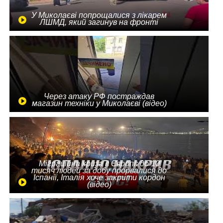
У Миколаєві попрощалися з лікарем
ЛШМД, який загинув на фронті
Через атаку РФ постраждав
магазин техніки у Миколаєві (відео)
Міграційна криза в Європі: до 10
тисяч людей за добу прорвалися до
Іспанії, Італія хоче закрити кордон
(відео)