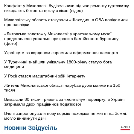
Конфлікт у Миколаєві: будівельники під час ремонту гуртожитку
викидають бетон та цеглу з вікон (відео)
Миколаївську область атакували «Шахеди»: в ОВА повідомили
про наслідки
«Литовське золото» у Миколаєві: у краєзнавчому музеї
представлено унікальні прикраси з балтійського бурштину
(фото)
Українцям за кордоном спростили оформлення паспорта
У Туреччині знайшли унікальну 1800-річну статую бога
медицини
У Росії стався масштабний збій інтернету
Житель Миколаївської області нарубав дубів майже на 150
тисяч
Вимагали 80 тисяч гривень за «лояльну» перевірку: в Україні
затримали двох працівників податкової
Вчені запропонували нову версію походження життя на Землі:
могло виникнути двічі
Новини Звідусіль
АРХІВ