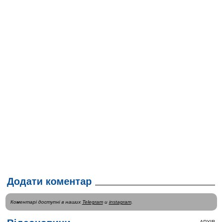
Додати коментар
Коментарі доступні в наших
Telegram
и
instagram
.