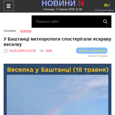
НОВИНИ
N
R
U
п'ятниця, 7 Серпня 2026 11:09
1626 днів війни
ГОЛОВНА
НОВИНИ
У Баштанці метеорологи спостерігали яскраву
веселку
читать на русском
19.05.2026 в 10:20
1834
Ірина Ігорева