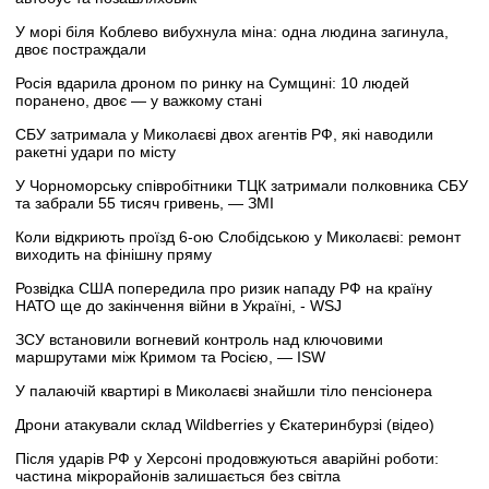
У морі біля Коблево вибухнула міна: одна людина загинула,
двоє постраждали
Росія вдарила дроном по ринку на Сумщині: 10 людей
поранено, двоє — у важкому стані
СБУ затримала у Миколаєві двох агентів РФ, які наводили
ракетні удари по місту
У Чорноморську співробітники ТЦК затримали полковника СБУ
та забрали 55 тисяч гривень, — ЗМІ
Коли відкриють проїзд 6-ою Слобідською у Миколаєві: ремонт
виходить на фінішну пряму
Розвідка США попередила про ризик нападу РФ на країну
НАТО ще до закінчення війни в Україні, - WSJ
ЗСУ встановили вогневий контроль над ключовими
маршрутами між Кримом та Росією, — ISW
У палаючій квартирі в Миколаєві знайшли тіло пенсіонера
Дрони атакували склад Wildberries у Єкатеринбурзі (відео)
Після ударів РФ у Херсоні продовжуються аварійні роботи:
частина мікрорайонів залишається без світла