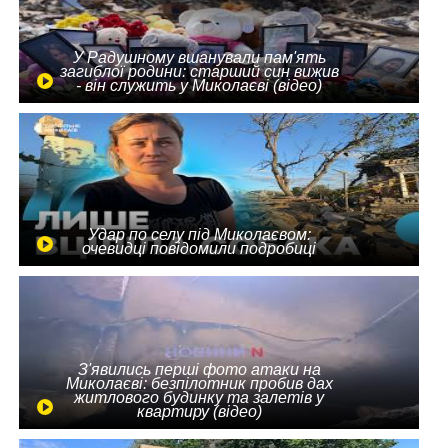
У Радушному вшанували пам'ять
загиблої родини: старший син вижив
- він служить у Миколаєві (відео)
Удар по селу під Миколаєвом:
очевидці повідомили подробиці
З'явились перші фото атаки на
Миколаєві: безпілотник пробив дах
житлового будинку та залетів у
квартиру (відео)