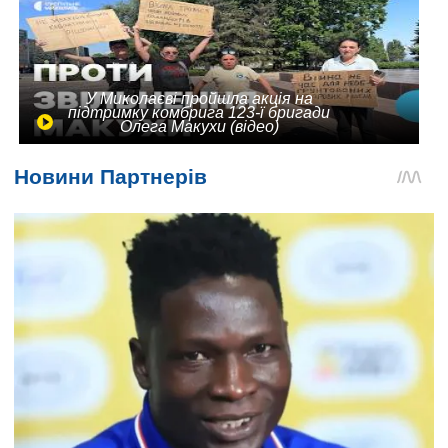
У Миколаєві пройшла акція на
підтримку комбрига 123-ї бригади
Олега Макухи (відео)