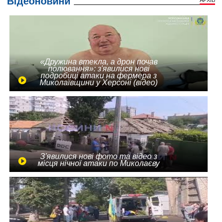
Відеоновини
АРХІВ
«Дружина втекла, а дрон почав
полювання»: з'явилися нові
подробиці атаки на фермера з
Миколаївщини у Херсоні (відео)
З'явилися нові фото та відео з
місця нічної атаки по Миколаєву