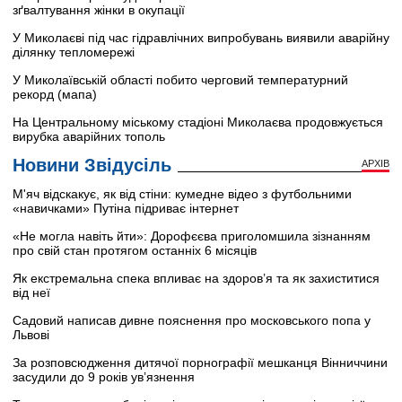
зґвалтування жінки в окупації
У Миколаєві під час гідравлічних випробувань виявили аварійну
ділянку тепломережі
У Миколаївській області побито черговий температурний
рекорд (мапа)
На Центральному міському стадіоні Миколаєва продовжується
вирубка аварійних тополь
Новини Звідусіль
АРХІВ
М'яч відскакує, як від стіни: кумедне відео з футбольними
«навичками» Путіна підриває інтернет
«Не могла навіть йти»: Дорофєєва приголомшила зізнанням
про свій стан протягом останніх 6 місяців
Як екстремальна спека впливає на здоров’я та як захиститися
від неї
Садовий написав дивне пояснення про московського попа у
Львові
За розповсюдження дитячої порнографії мешканця Вінниччини
засудили до 9 років ув’язнення