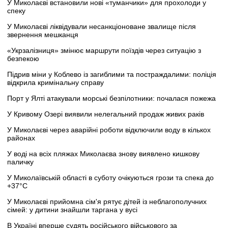
У Миколаєві встановили нові «туманчики» для прохолоди у
спеку
У Миколаєві ліквідували несанкціоноване звалище після
звернення мешканця
«Укрзалізниця» змінює маршрути поїздів через ситуацію з
безпекою
Підрив міни у Коблево із загиблими та постраждалими: поліція
відкрила кримінальну справу
Порт у Ялті атакували морські безпілотники: почалася пожежа
У Кривому Озері виявили нелегальний продаж живих раків
У Миколаєві через аварійні роботи відключили воду в кількох
районах
У воді на всіх пляжах Миколаєва знову виявлено кишкову
паличку
У Миколаївській області в суботу очікуються грози та спека до
+37°C
У Миколаєві прийомна сім'я рятує дітей із неблагополучних
сімей: у дитини знайшли таргана у вусі
В Україні вперше судять російського військового за