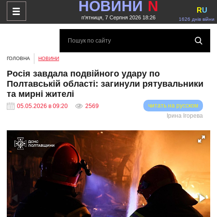
НОВИНИ
N
R
U
п'ятниця, 7 Серпня 2026 18:26
1626 днів війни
ГОЛОВНА
НОВИНИ
Росія завдала подвійного удару по
Полтавській області: загинули рятувальники
та мирні жителі
читать на русском
05.05.2026 в 09:20
2569
Ірина Ігорева