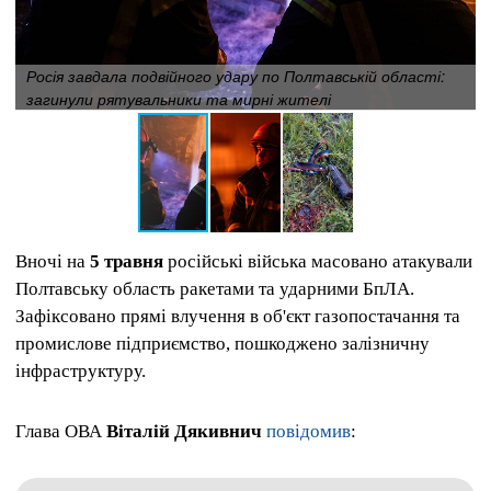
Росія завдала подвійного удару по Полтавській області:
загинули рятувальники та мирні жителі
Вночі на
5 травня
російські війська масовано атакували
Полтавську область ракетами та ударними БпЛА.
Зафіксовано прямі влучення в об'єкт газопостачання та
промислове підприємство, пошкоджено залізничну
інфраструктуру.
Глава ОВА
Віталій Дякивнич
повідомив
: