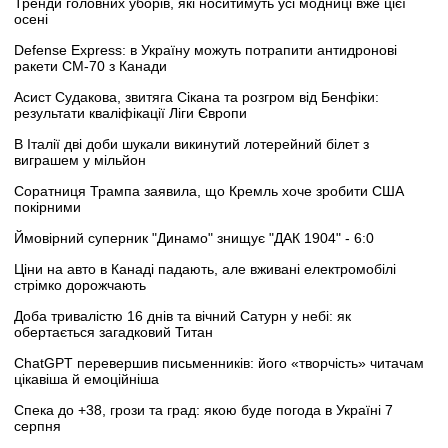
Тренди головних уборів, які носитимуть усі модниці вже цієї
осені
Defense Express: в Україну можуть потрапити антидронові
ракети CM-70 з Канади
Асист Судакова, звитяга Сікана та розгром від Бенфіки:
результати кваліфікації Ліги Європи
В Італії дві доби шукали викинутий лотерейний білет з
виграшем у мільйон
Соратниця Трампа заявила, що Кремль хоче зробити США
покірними
Ймовірний суперник "Динамо" знищує "ДАК 1904" - 6:0
Ціни на авто в Канаді падають, але вживані електромобілі
стрімко дорожчають
Доба тривалістю 16 днів та вічний Сатурн у небі: як
обертається загадковий Титан
ChatGPT перевершив письменників: його «творчість» читачам
цікавіша й емоційніша
Спека до +38, грози та град: якою буде погода в Україні 7
серпня