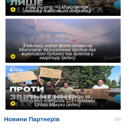
Удар по селу під Миколаєвом:
очевидці повідомили подробиці
З'явились перші фото атаки на
Миколаєві: безпілотник пробив дах
житлового будинку та залетів у
квартиру (відео)
У Миколаєві пройшла акція на
підтримку комбрига 123-ї бригади
Олега Макухи (відео)