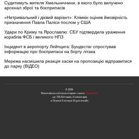
Судитимуть жителя Хмельниччини, в якого було вилучено
арсенал зброї та боєприпасів
«Нетривіальний і дієвий варіант»: Клімкін оцінив ймовірність
призначення Павла Паліси послом у США
Удари по Криму та Ярославлю: СБУ підтвердила ураження
кораблів ФСБ і великого НПЗ
Інцидент в аеропорту Лейпцига: Бундестаг спростував
інформацію про боєприпаси на борту літака
Мережа насмішила реакція хаски на пропозицію відправитися
до парку (ВІДЕО)
© 2026.
Миколаївська обласна інтернет-газета
«Новини N»
це: 705,414 новин, 0 коментарів
и 19 років 5 місяців 24 дня онлайн.