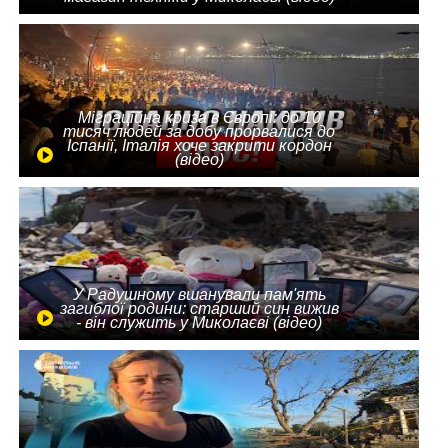
Міграційна криза в Європі: до 10
тисяч людей за добу прорвалися до
Іспанії, Італія хоче закрити кордон
(відео)
У Радушному вшанували пам'ять
загиблої родини: старший син вижив
- він служить у Миколаєві (відео)