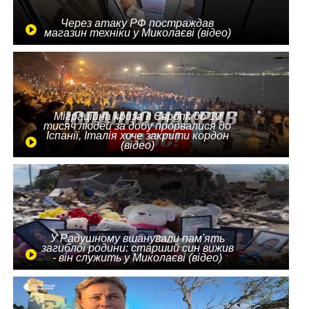
Через атаку РФ постраждав
магазин техніки у Миколаєві (відео)
Міграційна криза в Європі: до 10
тисяч людей за добу прорвалися до
Іспанії, Італія хоче закрити кордон
(відео)
У Радушному вшанували пам'ять
загиблої родини: старший син вижив
- він служить у Миколаєві (відео)