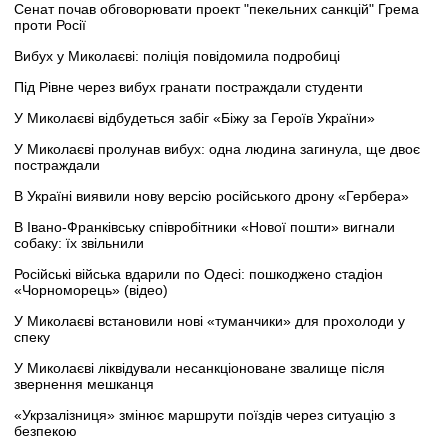
Сенат почав обговорювати проект "пекельних санкцій" Грема
проти Росії
Вибух у Миколаєві: поліція повідомила подробиці
Під Рівне через вибух гранати постраждали студенти
У Миколаєві відбудеться забіг «Біжу за Героїв України»
У Миколаєві пролунав вибух: одна людина загинула, ще двоє
постраждали
В Україні виявили нову версію російського дрону «Гербера»
В Івано-Франківську співробітники «Нової пошти» вигнали
собаку: їх звільнили
Російські війська вдарили по Одесі: пошкоджено стадіон
«Чорноморець» (відео)
У Миколаєві встановили нові «туманчики» для прохолоди у
спеку
У Миколаєві ліквідували несанкціоноване звалище після
звернення мешканця
«Укрзалізниця» змінює маршрути поїздів через ситуацію з
безпекою