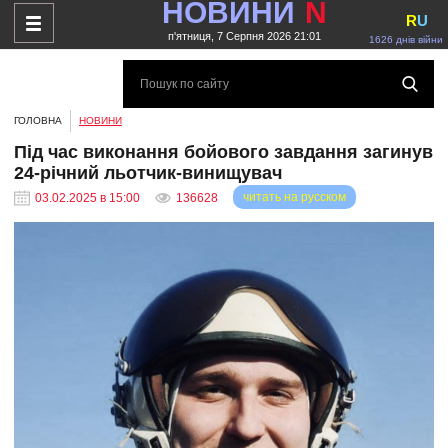
НОВИНИ
N
R
U
п'ятниця, 7 Серпня 2026 21:01
1626 днів війни
ГОЛОВНА
НОВИНИ
Під час виконання бойового завдання загинув
24-річний льотчик-винищувач
читать на русском
03.02.2025 в 15:00
136628