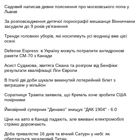
Садовий написав дивне пояснення про московського попа у
Львові
За розповсюдження дитячої порнографії мешканця Вінниччини
засудили до 9 років ув’язнення
Тренди головних уборів, які носитимуть усі модниці вже цієї
осені
Defense Express: в Україну можуть потрапити антидронові
ракети CM-70 з Канади
Асист Судакова, звитяга Сікана та розгром від Бенфіки:
результати кваліфікації Ліги Європи
В Італії дві доби шукали викинутий лотерейний білет з
виграшем у мільйон
Соратниця Трампа заявила, що Кремль хоче зробити США
покірними
Ймовірний суперник "Динамо" знищує "ДАК 1904" - 6:0
Ціни на авто в Канаді падають, але вживані електромобілі
стрімко дорожчають
Доба тривалістю 16 днів та вічний Сатурн у небі: як
обертається загадковий Титан