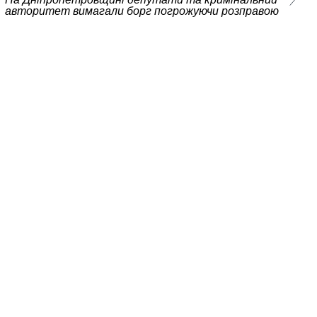
авторитет вимагали борг погрожуючи розправою