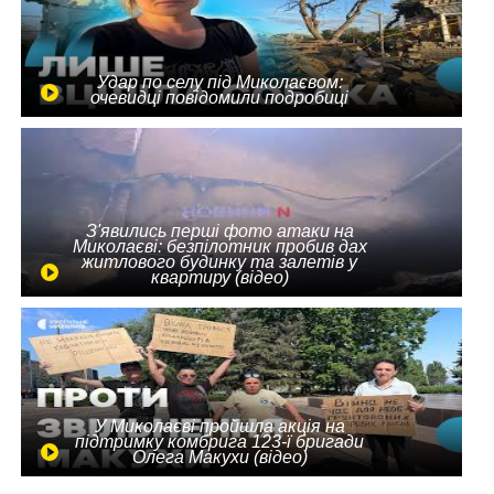
Удар по селу під Миколаєвом:
очевидці повідомили подробиці
З'явились перші фото атаки на
Миколаєві: безпілотник пробив дах
житлового будинку та залетів у
квартиру (відео)
У Миколаєві пройшла акція на
підтримку комбрига 123-ї бригади
Олега Макухи (відео)