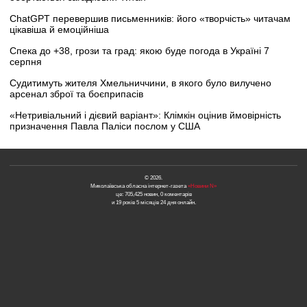
ChatGPT перевершив письменників: його «творчість» читачам
цікавіша й емоційніша
Спека до +38, грози та град: якою буде погода в Україні 7
серпня
Судитимуть жителя Хмельниччини, в якого було вилучено
арсенал зброї та боєприпасів
«Нетривіальний і дієвий варіант»: Клімкін оцінив ймовірність
призначення Павла Паліси послом у США
© 2026.
Миколаївська обласна інтернет-газета
«Новини N»
це: 705,425 новин, 0 коментарів
и 19 років 5 місяців 24 дня онлайн.