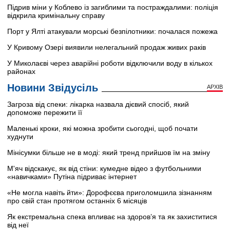
Підрив міни у Коблево із загиблими та постраждалими: поліція
відкрила кримінальну справу
Порт у Ялті атакували морські безпілотники: почалася пожежа
У Кривому Озері виявили нелегальний продаж живих раків
У Миколаєві через аварійні роботи відключили воду в кількох
районах
Новини Звідусіль
АРХІВ
Загроза від спеки: лікарка назвала дієвий спосіб, який
допоможе пережити її
Маленькі кроки, які можна зробити сьогодні, щоб почати
худнути
Мінісумки більше не в моді: який тренд прийшов їм на зміну
М'яч відскакує, як від стіни: кумедне відео з футбольними
«навичками» Путіна підриває інтернет
«Не могла навіть йти»: Дорофєєва приголомшила зізнанням
про свій стан протягом останніх 6 місяців
Як екстремальна спека впливає на здоров’я та як захиститися
від неї