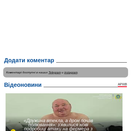
Додати коментар
Коментарі доступні в наших
Telegram
и
instagram
.
Відеоновини
АРХІВ
«Дружина втекла, а дрон почав
полювання»: з'явилися нові
подробиці атаки на фермера з