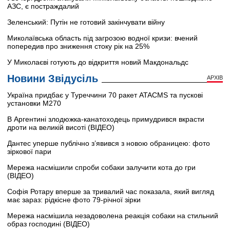
АЗС, є постраждалий
Зеленський: Путін не готовий закінчувати війну
Миколаївська область під загрозою водної кризи: вчений
попередив про зниження стоку рік на 25%
У Миколаєві готують до відкриття новий Макдональдс
Новини Звідусіль
АРХІВ
Україна придбає у Туреччини 70 ракет ATACMS та пускові
установки M270
В Аргентині злодюжка-канатоходець примудрився вкрасти
дроти на великій висоті (ВІДЕО)
Дантес уперше публічно з’явився з новою обраницею: фото
зіркової пари
Мережа насмішили спроби собаки залучити кота до гри
(ВІДЕО)
Софія Ротару вперше за тривалий час показала, який вигляд
має зараз: рідкісне фото 79-річної зірки
Мережа насмішила незадоволена реакція собаки на стильний
образ господині (ВІДЕО)