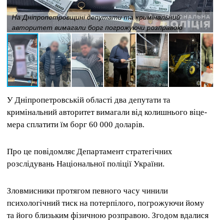
На Дніпропетровщині депутати та кримінальний
авторитет вимагали борг погрожуючи розправою
У Дніпропетровській області два депутати та
кримінальний авторитет вимагали від колишнього віце-
мера сплатити їм борг 60 000 доларів.
Про це повідомляє Департамент стратегічних
розслідувань Національної поліції України.
Зловмисники протягом певного часу чинили
психологічний тиск на потерпілого, погрожуючи йому
та його близьким фізичною розправою. Згодом вдалися