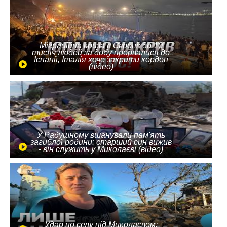
Міграційна криза в Європі: до 10
тисяч людей за добу прорвалися до
Іспанії, Італія хоче закрити кордон
(відео)
У Радушному вшанували пам'ять
загиблої родини: старший син вижив
- він служить у Миколаєві (відео)
Удар по селу під Миколаєвом: