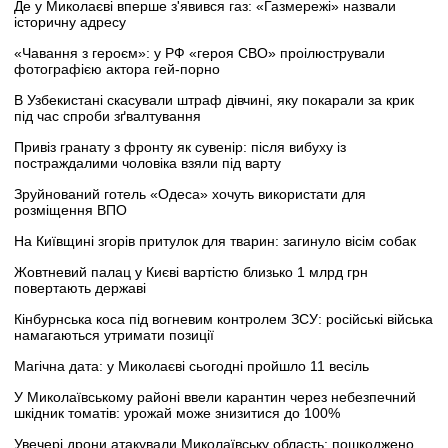
Де у Миколаєві вперше з'явився газ: «Газмережі» назвали
історичну адресу
«Чавання з героєм»: у РФ «героя СВО» проілюстрували
фотографією актора гей-порно
В Узбекистані скасували штраф дівчині, яку покарали за крик
під час спроби зґвалтування
Привіз гранату з фронту як сувенір: після вибуху із
постраждалими чоловіка взяли під варту
Зруйнований готель «Одеса» хочуть використати для
розміщення ВПО
На Київщині згорів притулок для тварин: загинуло вісім собак
Жовтневий палац у Києві вартістю близько 1 млрд грн
повертають державі
Кінбурнська коса під вогневим контролем ЗСУ: російські війська
намагаються утримати позиції
Магічна дата: у Миколаєві сьогодні пройшло 11 весіль
У Миколаївському районі ввели карантин через небезпечний
шкідник томатів: урожай може знизитися до 100%
Увечері дрони атакували Миколаївську область: пошкоджено