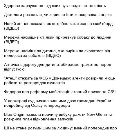
Здорове харчування: від яких вуглеводів не товстіють
Дієтологи розповіли, чи корисно їсти консервовані огірки
Новий хіт: кіт показав, як потрібно кататися на скейтборді
(ВІДЕО)
Мережа насмішив кіт, який приревнув собаку до людини
(ВІДЕО)
Мережа насмішила дитина, яка вирішила сховатися від
пилососа за собакою (ВІДЕО)
Аптечка в дорогу для дитини: збираємо грамотно перед
відпусткою
"Атеш" стежить за ФСБ у Донецьку: агенти розкрили місце
роботи та розпорядок окупантів
Федоров про реформу мобілізації: етапний призов та СЗЧ
У держзраді суд визнав винними двох громадян України:
подробиці від Офісу генпрокурора
Blue Origin назвала причину вибуху ракети New Glenn та
розкрила план відновлення запусків
ШІ не стане розумнішим за людину: вчений попередив про