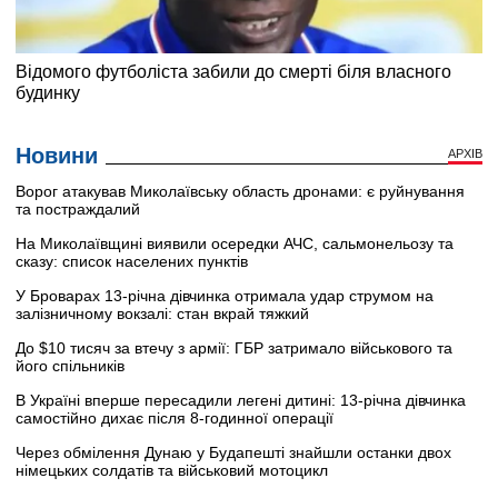
Новини
АРХІВ
Ворог атакував Миколаївську область дронами: є руйнування
та постраждалий
На Миколаївщині виявили осередки АЧС, сальмонельозу та
сказу: список населених пунктів
У Броварах 13-річна дівчинка отримала удар струмом на
залізничному вокзалі: стан вкрай тяжкий
До $10 тисяч за втечу з армії: ГБР затримало військового та
його спільників
В Україні вперше пересадили легені дитині: 13-річна дівчинка
самостійно дихає після 8-годинної операції
Через обмілення Дунаю у Будапешті знайшли останки двох
німецьких солдатів та військовий мотоцикл