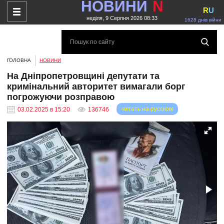
НОВИНИ
N
R
U
неділя, 9 Серпня 2026 08:33
1628 днів війни
ГОЛОВНА
НОВИНИ
На Дніпропетровщині депутати та
кримінальний авторитет вимагали борг
погрожуючи розправою
читать на русском
03.02.2025 в 15:20
136746