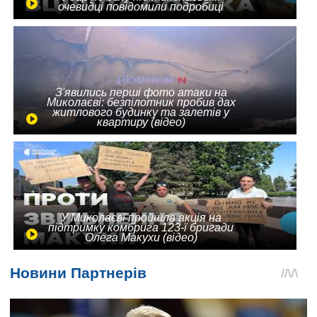
очевидці повідомили подробиці
З'явились перші фото атаки на
Миколаєві: безпілотник пробив дах
житлового будинку та залетів у
квартиру (відео)
У Миколаєві пройшла акція на
підтримку комбрига 123-ї бригади
Олега Макухи (відео)