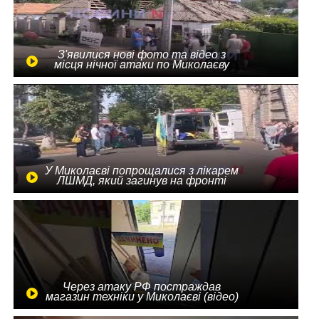
З'явилися нові фото та відео з
місця нічної атаки по Миколаєву
У Миколаєві попрощалися з лікарем
ЛШМД, який загинув на фронті
Через атаку РФ постраждав
магазин техніки у Миколаєві (відео)