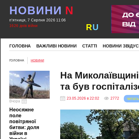
НОВИНИ
N
п'ятниця, 7 Серпня 2026 11:06
R
U
1626 днів війни
ГОЛОВНА
ВАЖЛИВІ НОВИНИ
СТАТТІ
НОВИНИ ЗВІДУС
ГОЛОВНА
НОВИНИ
На Миколаївщині 
та був госпіталі
23.05.2026 в 22:02
2772
читать
Вчора
Неосяжне
поле
повітряної
битви: доля
війни в