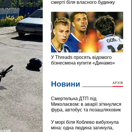
Новини
АРХІВ
Смертельна ДТП під
Миколаєвом: в аварії зіткнулися
фура, автобус та позашляховик
У морі біля Коблево вибухнула
міна: одна людина загинула,