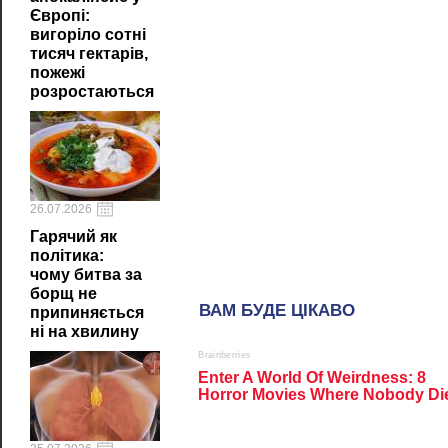
Європі:
вигоріло сотні
тисяч гектарів,
пожежі
розростаються
26.07.2026
Гарячий як
політика:
чому битва за
борщ не
припиняється
ні на хвилину