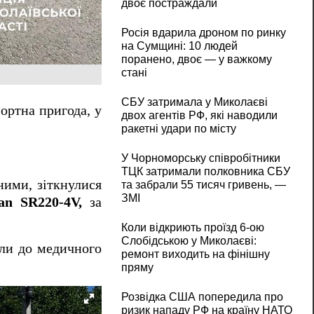
двоє постраждали
Росія вдарила дроном по ринку
на Сумщині: 10 людей
поранено, двоє — у важкому
стані
СБУ затримала у Миколаєві
ортна пригода, у
двох агентів РФ, які наводили
ракетні удари по місту
У Чорноморську співробітники
ТЦК затримали полковника СБУ
ними, зіткнулися
та забрали 55 тисяч гривень, —
ЗМІ
an SR220-4V,
за
Коли відкриють проїзд 6-ою
Слобідською у Миколаєві:
али до медичного
ремонт виходить на фінішну
пряму
Розвідка США попередила про
ризик нападу РФ на країну НАТО