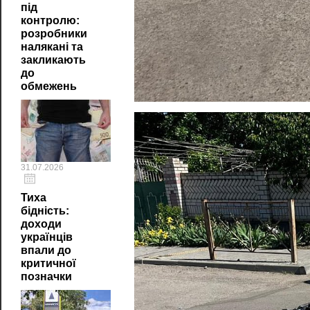
під
контролю:
розробники
налякані та
закликають
до
обмежень
31.07.2026
Тиха
бідність:
доходи
українців
впали до
критичної
позначки