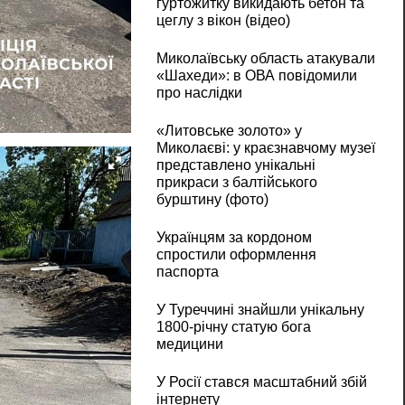
гуртожитку викидають бетон та
цеглу з вікон (відео)
Миколаївську область атакували
«Шахеди»: в ОВА повідомили
про наслідки
«Литовське золото» у
Миколаєві: у краєзнавчому музеї
представлено унікальні
прикраси з балтійського
бурштину (фото)
Українцям за кордоном
спростили оформлення
паспорта
У Туреччині знайшли унікальну
1800-річну статую бога
медицини
У Росії стався масштабний збій
інтернету