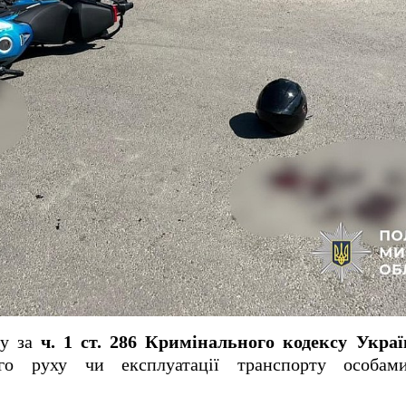
ду за
ч. 1 ст. 286 Кримінального кодексу Укра
го руху чи експлуатації транспорту особам