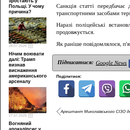
зростають у
Санкція статті передбачає
Польщі. У чому
причина?
транспортними засобами терм
Наразі поліцейські встанов
продовжується.
Як раніше повідомлялося, п'
28.07.2026
Нічим воювати
далі: Трамп
Підписатися:
Google News
визнав
виснаження
американського
Поділитися:
арсеналу
Арештант Миколаївського СІЗО доп
27.07.2026
Вогняний
апокаліпсис у