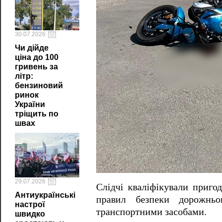
30.07.2026
Чи дійде
ціна до 100
гривень за
літр:
бензиновий
ринок
України
тріщить по
швах
29.07.2026
Слідчі кваліфікували приго
Антиукраїнські
правил безпеки дорожньо
настрої
транспортними засобами.
швидко