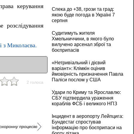
права керування
Спека до +38, грози та град:
якою буде погода в Україні 7
серпня
е розслідування
Судитимуть жителя
Хмельниччини, в якого було
вилучено арсенал зброї та
ді з Миколаєва.
боєприпасів
«Нетривіальний і дієвий
варіант»: Клімкін оцінив
ймовірність призначення Павла
Паліси послом у США
2 голоса
Удари по Криму та Ярославлю:
СБУ підтвердила ураження
кораблів ФСБ і великого НПЗ
Інцидент в аеропорту Лейпцига:
Бундестаг спростував
похоронну процесію
інформацію про боєприпаси на
борту літака