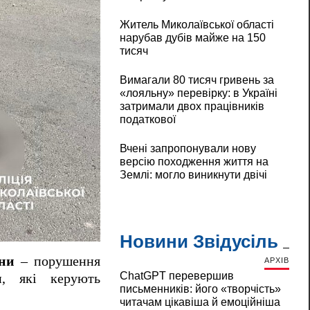
Житель Миколаївської області
нарубав дубів майже на 150
тисяч
Вимагали 80 тисяч гривень за
«лояльну» перевірку: в Україні
затримали двох працівників
податкової
Вчені запропонували нову
версію походження життя на
Землі: могло виникнути двічі
Новини Звідусіль
їни
– порушення
АРХІВ
ChatGPT перевершив
и, які керують
письменників: його «творчість»
читачам цікавіша й емоційніша