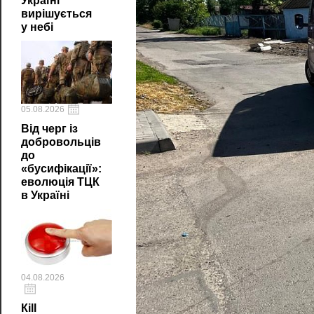
Україні
вирішується
у небі
05.08.2026
Від черг із
добровольців
до
«бусифікації»:
еволюція ТЦК
в Україні
04.08.2026
Кill