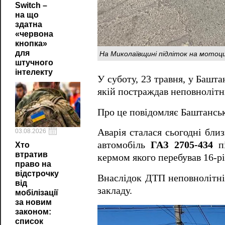
Switch –
на що
здатна
«червона
кнопка»
На Миколаївщині підліток на мотоци
для
штучного
інтелекту
У суботу, 23 травня, у Башт
якій постраждав неповнолітн
Про це повідомляє Баштанськ
Аварія сталася сьогодні бли
03.08.2026
автомобіль
ГАЗ 2705-434
пі
Хто
втратив
кермом якого перебував 16-р
право на
відстрочку
Внаслідок ДТП неповнолітні
від
закладу.
мобілізації
за новим
законом:
список