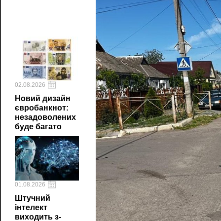
02.08.2026
Новий дизайн
євробанкнот:
незадоволених
буде багато
01.08.2026
Штучний
інтелект
виходить з-