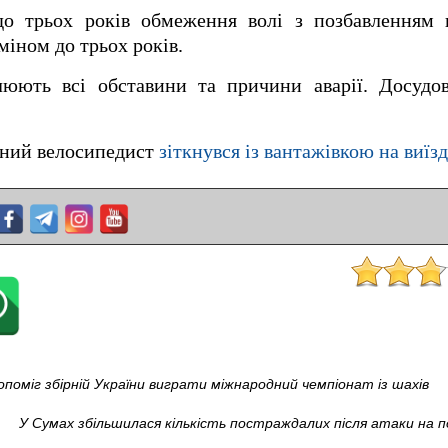
 до трьох років обмеження волі з позбавленням 
іном до трьох років.
люють всі обставини та причини аварії. Досудов
яний велосипедист
зіткнувся із вантажівкою на виїз
оміг збірній України виграти міжнародний чемпіонат із шахів
У Сумах збільшилася кількість постраждалих після атаки на 