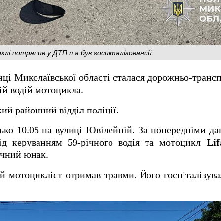
клі потрапив у ДТП та був госпіталізований
анці Миколаївської області сталася дорожньо-трансп
ій водій мотоцикла.
ий районний відділ поліції.
зько 10.05 на вулиці Ювілейній. За попередніми да
д керуванням 59-річного водія та мотоцикл
Lif
ічний юнак.
й мотоцикліст отримав травми. Його госпіталізув