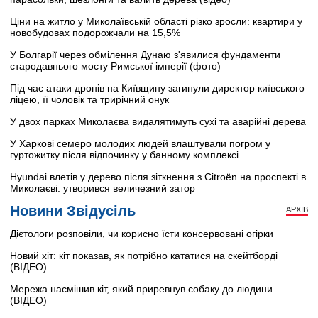
Ціни на житло у Миколаївській області різко зросли: квартири у
новобудовах подорожчали на 15,5%
У Болгарії через обмілення Дунаю з'явилися фундаменти
стародавнього мосту Римської імперії (фото)
Під час атаки дронів на Київщину загинули директор київського
ліцею, її чоловік та трирічний онук
У двох парках Миколаєва видалятимуть сухі та аварійні дерева
У Харкові семеро молодих людей влаштували погром у
гуртожитку після відпочинку у банному комплексі
Hyundai влетів у дерево після зіткнення з Citroën на проспекті в
Миколаєві: утворився величезний затор
Новини Звідусіль
АРХІВ
Дієтологи розповіли, чи корисно їсти консервовані огірки
Новий хіт: кіт показав, як потрібно кататися на скейтборді
(ВІДЕО)
Мережа насмішив кіт, який приревнув собаку до людини
(ВІДЕО)