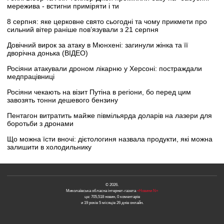
мережива - встигни приміряти і ти
8 серпня: яке церковне свято сьогодні та чому прикмети про
сильний вітер раніше пов’язували з 21 серпня
Довічний вирок за атаку в Мюнхені: загинули жінка та її
дворічна донька (ВІДЕО)
Росіяни атакували дроном лікарню у Херсоні: постраждали
медпрацівниці
Росіяни чекають на візит Путіна в регіони, бо перед цим
завозять тонни дешевого бензину
Пентагон витратить майже півмільярда доларів на лазери для
боротьби з дронами
Що можна їсти вночі: дієтологиня назвала продукти, які можна
залишити в холодильнику
© 2026.
Миколаївська обласна інтернет-газета
«Новини N»
це: 705,518 новин, 0 коментарів
и 19 років 5 місяців 26 днів онлайн.