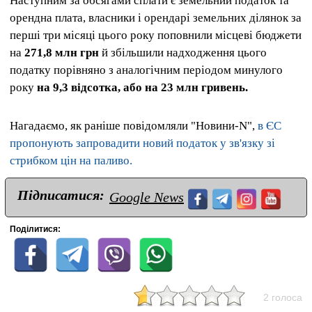
Наступним за обсягами сплати є земельний податок та
орендна плата, власники і орендарі земельних ділянок за
перші три місяці цього року поповнили місцеві бюджети
на
271,8 млн грн
й збільшили надходження цього
податку порівняно з аналогічним періодом минулого
року
на 9,3 відсотка, або на 23 млн гривень.
Нагадаємо, як раніше повідомляли "Новини-N",
в ЄС
пропонують запровадити новий податок у зв'язку зі
стрибком цін на паливо.
Підписатися:
Google News
Поділитися:
2 голоса