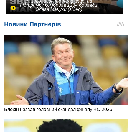
У Миколаєві пройшла акція на
підтримку комбрига 123-ї бригади
Олега Макухи (відео)