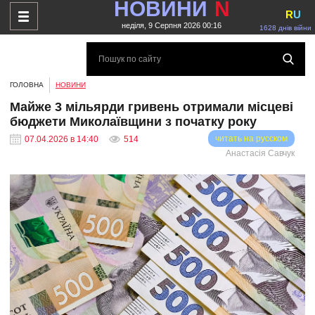
НОВИНИ
N
R
U
неділя, 9 Серпня 2026 00:16
1628 днів війни
ГОЛОВНА
НОВИНИ
Майже 3 мільярди гривень отримали місцеві
бюджети Миколаївщини з початку року
читать на русском
07.04.2026 в 14:40
514
Анастасія Савчук