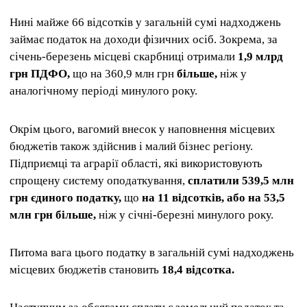
Нині майже 66 відсотків у загальній сумі надходжень
займає податок на доходи фізичних осіб. Зокрема, за
січень-березень місцеві скарбниці отримали
1,9 млрд
грн ПДФО,
що на 360,9 млн грн
більше,
ніж у
аналогічному періоді минулого року.
Окрім цього, вагомий внесок у наповнення місцевих
бюджетів також здійснив і малий бізнес регіону.
Підприємці та аграрії області, які використовують
спрощену систему оподаткування,
сплатили 539,5 млн
грн єдиного податку,
що
на 11 відсотків, або на 53,5
млн грн більше,
ніж у січні-березні минулого року.
Питома вага цього податку в загальній сумі надходжень
місцевих бюджетів становить
18,4 відсотка.