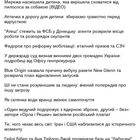
Мережа насмішила дитина, яка вирішила сховатися від
пилососа за собакою (ВІДЕО)
Аптечка в дорогу для дитини: збираємо грамотно перед
відпусткою
"Атеш" стежить за ФСБ у Донецьку: агенти розкрили місце
роботи та розпорядок окупантів
Федоров про реформу мобілізації: етапний призов та СЗЧ
У держзраді суд визнав винними двох громадян України:
подробиці від Офісу генпрокурора
Blue Origin назвала причину вибуху ракети New Glenn та
розкрила план відновлення запусків
ШІ не стане розумнішим за людину: вчений попередив про
іншу загрозу
Як склянка води вранці змінює самопочуття
«Один ведучий подорожує з ядерною зброєю, другий – без»:
автори «Орла і Решки» висміяли російський плагіат
Те, чого чекає весь світ: Іран і США наблизилися до історичного
моменту
Гейлі Бібер та Аня Тейлор-Джой проміняли базу на "бабусині"