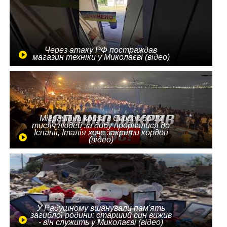
Через атаку РФ постраждав
магазин техніки у Миколаєві (відео)
Міграційна криза в Європі: до 10
тисяч людей за добу прорвалися до
Іспанії, Італія хоче закрити кордон
(відео)
У Радушному вшанували пам'ять
загиблої родини: старший син вижив
- він служить у Миколаєві (відео)