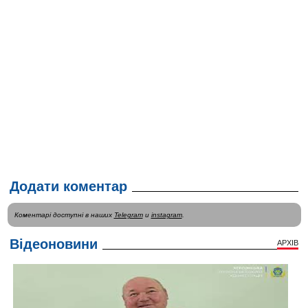
Додати коментар
Коментарі доступні в наших
Telegram
и
instagram
.
Відеоновини
АРХІВ