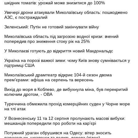
шкідник томатів: урожай може знизитися до 100%
Увечері дрони атакували Миколаївську область: пошкоджено
АЗС, є постраждалий
Зеленський: Путін не готовий закінчувати війну
Миколаївська область під загрозою водної кризи: вчений
попередив про зниження стоку рік на 25%
У Миколаєві готують до відкриття новий Макдональдс
Україна на порозі важкої зими: чому Київ знову сумнівається у
підтримці США
Миколаївський драмтеатр відкриє 104-й сезон двома
прем'єрами: афіша на серпень та вересень
Вихід до моря в Коблево, де вибухнула міна, був перекритий
колючим дротом, - ОВА
Туреччина обмежила прохід комерційних суден у Чорне море
на тлі атак
У Вознесенську 11 та 12 серпня пролунають масові вибухи:
мешканців попередили про роботи на кар'єрі
Потужний ураган обрушився на Одесу: вітер зносить
парасольки, шезлонги та валить дерева (відео)