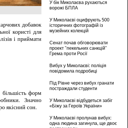
У бік Миколаєва рухаються
ворожі БПЛА
У Миколаєві оцифрують 500
харчових добавок
історичних фотографій із
музейних колекцій
ьної користі для
лізів і приймати
Сенат почав обговорювати
проект "пекельних санкцій"
Грема проти Росії
Вибух у Миколаєві: поліція
повідомила подробиці
Під Рівне через вибух гранати
постраждали студенти
, більшість форм
робники. Значно
У Миколаєві відбудеться забіг
«Біжу за Героїв України»
ро якісний сон.
У Миколаєві пролунав вибух:
одна людина загинула, ще двоє