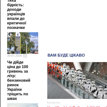
Тиха
бідність:
доходи
українців
впали до
критичної
позначки
30.07.2026
Чи дійде
ціна до 100
гривень за
літр:
бензиновий
ринок
України
тріщить по
швах