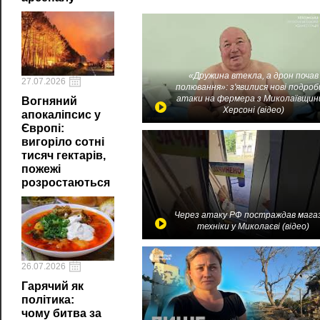
«Дружина втекла, а дрон почав
27.07.2026
полювання»: з'явилися нові подроб
атаки на фермера з Миколаївщин
Вогняний
Херсоні (відео)
апокаліпсис у
Європі:
вигоріло сотні
тисяч гектарів,
пожежі
розростаються
Через атаку РФ постраждав мага
техніки у Миколаєві (відео)
26.07.2026
Гарячий як
політика:
чому битва за