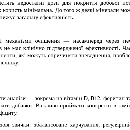
істять недостатні дози для покриття добової по
х користь мінімальна. До того ж деякі мінерали мо
знижує загальну ефективність.
і механізми очищення — насамперед через печ
в не має клінічно підтвердженої ефективності. Ча
оненти, які можуть спричиняти зневоднення, пробл
печінку.
ь
ти аналізи — зокрема на вітамін D, B12, феритин т
рати добавки. Важливо приймати конкретні вітамі
ефіциту.
зові звички: збалансоване харчування, регулярни