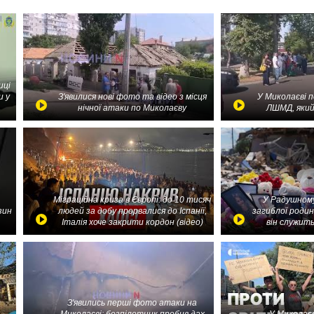
иці
и у
З'явилися нові фото та відео з місця
У Миколаєві 
нічної атаки по Миколаєву
ЛШМД, який
Міграційна криза в Європі: до 10 тисяч
У Радушному
зин
людей за добу прорвалися до Іспанії,
загиблої родин
Італія хоче закрити кордон (відео)
він служить
З'явились перші фото атаки на
Миколаєві: безпілотник пробив дах
У Миколаєв