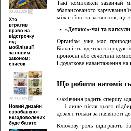
Такі комплекси зазвичай м
збалансованого харчування ї
03.08.2026
між собою за засвоєння, що 
Хто
втратив
«Детокс»-чаї та капсули
право на
відстрочку
Організм уже має природн
від
мобілізації
Більшість «детокс»-продукті
за новим
проносні або сечогінні комп
законом:
і додаткове навантаження на 
список
Що робити натоміст
Фахівчиня радить спершу зда
02.08.2026
— і лише після цього підби
Новий дизайн
євробанкнот:
дозах і тільки за наявності д
незадоволених
буде багато
Ключову роль відіграють ба