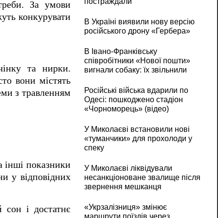
постраждали
треби. За умови
жуть конкурувати
В Україні виявили нову версію
російського дрону «Гербера»
В Івано-Франківську
співробітники «Нової пошти»
інку та нирки.
вигнали собаку: їх звільнили
сто вони містять
Російські війська вдарили по
еми з травленням
Одесі: пошкоджено стадіон
«Чорноморець» (відео)
У Миколаєві встановили нові
«туманчики» для прохолоди у
спеку
а інші показники
У Миколаєві ліквідували
ни у відповідних
несанкціоноване звалище після
звернення мешканця
«Укрзалізниця» змінює
й сон і достатнє
маршрути поїздів через