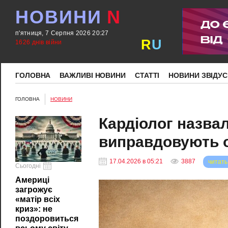
НОВИНИ
N
п'ятниця, 7 Серпня 2026 20:27
R
U
1626 днів війни
ГОЛОВНА
ВАЖЛИВІ НОВИНИ
СТАТТІ
НОВИНИ ЗВІДУС
ГОЛОВНА
НОВИНИ
Кардіолог назвал
виправдовують о
17.04.2026 в 05:21
3887
читать
Сьогодні
Америці
загрожує
«матір всіх
криз»: не
поздоровиться