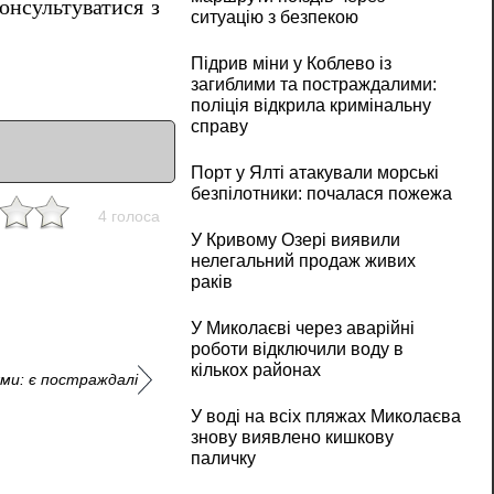
онсультуватися з
ситуацію з безпекою
Підрив міни у Коблево із
загиблими та постраждалими:
поліція відкрила кримінальну
справу
Порт у Ялті атакували морські
безпілотники: почалася пожежа
4 голоса
У Кривому Озері виявили
нелегальний продаж живих
раків
У Миколаєві через аварійні
роботи відключили воду в
кількох районах
ями: є постраждалі
У воді на всіх пляжах Миколаєва
знову виявлено кишкову
паличку