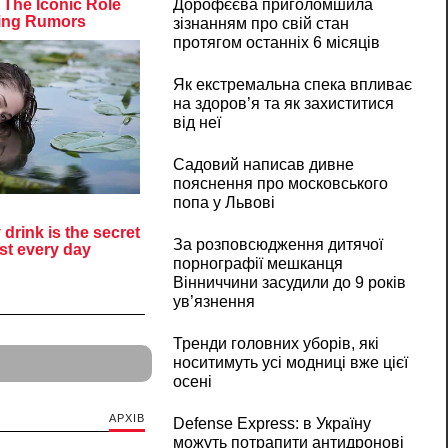
Дорофєєва приголомшила
зізнанням про свій стан
протягом останніх 6 місяців
Як екстремальна спека впливає
на здоров’я та як захиститися
від неї
Садовий написав дивне
пояснення про московського
попа у Львові
За розповсюдження дитячої
порнографії мешканця
Вінниччини засудили до 9 років
ув’язнення
Тренди головних уборів, які
носитимуть усі модниці вже цієї
осені
АРХІВ
Defense Express: в Україну
можуть потрапити антидронові