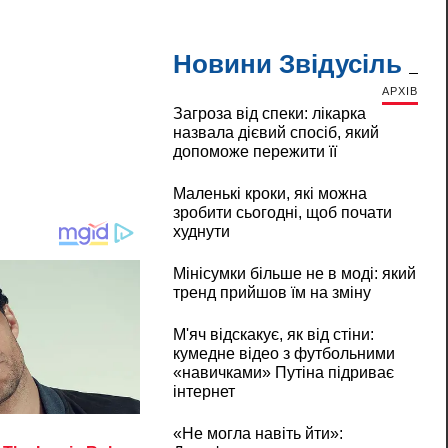
Новини Звідусіль
АРХІВ
Загроза від спеки: лікарка
назвала дієвий спосіб, який
допоможе пережити її
Маленькі кроки, які можна
зробити сьогодні, щоб почати
худнути
Мінісумки більше не в моді: який
тренд прийшов їм на зміну
М'яч відскакує, як від стіни:
кумедне відео з футбольними
«навичками» Путіна підриває
інтернет
«Не могла навіть йти»: