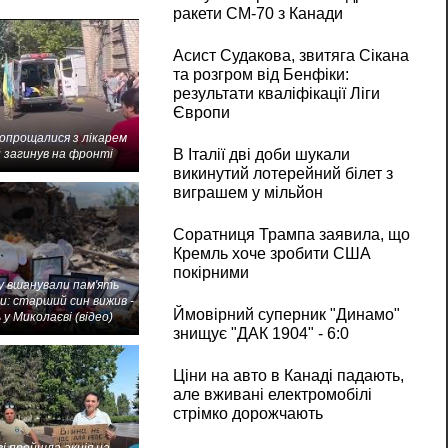
ракети CM-70 з Канади
Асист Судакова, звитяга Сікана
та розгром від Бенфіки:
результати кваліфікації Ліги
Європи
попрощалися з лікарем
В Італії дві доби шукали
 загинув на фронті
викинутий лотерейний білет з
виграшем у мільйон
Соратниця Трампа заявила, що
Кремль хоче зробити США
покірними
 вшанували пам'ять
и: старший син вижив -
Ймовірний суперник "Динамо"
 у Миколаєві (відео)
знищує "ДАК 1904" - 6:0
Ціни на авто в Канаді падають,
але вживані електромобілі
стрімко дорожчають
і пройшла акція на