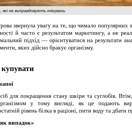
, які не виправдовують очікувань
урова звернула увагу на те, що чимало популярних 
ості й часто є результатом маркетингу, а не реал
тимальний підхід — орієнтуватися на результати ана
менти, яких дійсно бракує організму.
о купувати
напої
сіб для покращення стану шкіри та суглобів. Втім
організмом у тому вигляді, як це подають ви
татній рівень білка в раціоні, пити воду та дбати п
сяк випадок»