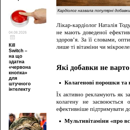
Кардіолог назвала популярні добавки
Лікар-кардіолог Наталія Тод
не мають доведеної ефективн
04.08.2026
здоров’я. За її словами, оп
Кill
лише ті вітаміни чи мікроеле
Switch –
на що
здатна
Які добавки не варт
«червона
кнопка»
для
Колагенові порошки та 
штучного
інтелекту
Їх активно рекламують як за
колагену не засвоюється 
ефективніше підтримувати дос
Мультивітаміни «про в