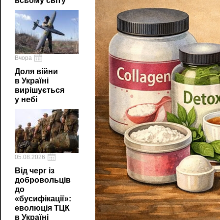
всьому світу
Вчора
Доля війни
в Україні
вирішується
у небі
05.08.2026
Від черг із
добровольців
до
«бусифікації»:
еволюція ТЦК
в Україні