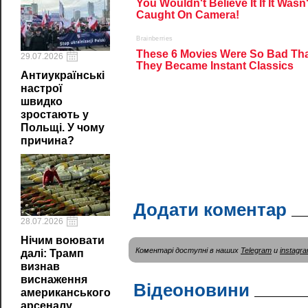
29.07.2026
Антиукраїнські
настрої
швидко
зростають у
Польщі. У чому
причина?
Додати коментар
28.07.2026
Нічим воювати
Коментарі доступні в наших
Telegram
и
instagr
далі: Трамп
визнав
виснаження
Відеоновини
американського
арсеналу