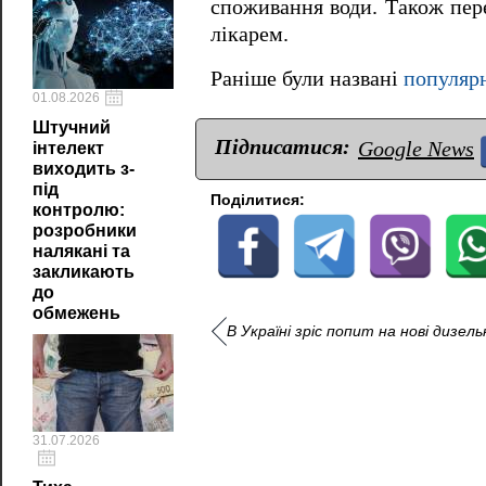
споживання води. Також пере
лікарем.
Раніше були названі
популярн
01.08.2026
Штучний
Підписатися:
Google News
інтелект
виходить з-
під
Поділитися:
контролю:
розробники
налякані та
закликають
до
обмежень
В Україні зріс попит на нові дизел
31.07.2026