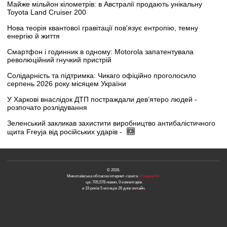
Майже мільйон кілометрів: в Австралії продають унікальну
Toyota Land Cruiser 200
Нова теорія квантової гравітації пов'язує ентропію, темну
енергію й життя
Смартфон і годинник в одному: Motorola запатентувала
революційний гнучкий пристрій
Солідарність та підтримка: Чикаго офіційно проголосило
серпень 2026 року місяцем України
У Харкові внаслідок ДТП постраждали дев’ятеро людей -
розпочато розлідування
Зеленський закликав захистити виробництво антибалістичного
щита Freyja від російських ударів -
© 2026.
Миколаївська обласна інтернет-газета
«Новини N»
це: 705,578 новин, 0 коментарів
и 19 років 5 місяців 26 днів онлайн.