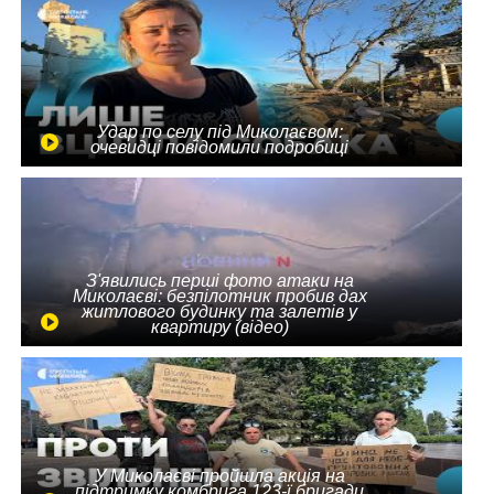
Удар по селу під Миколаєвом:
очевидці повідомили подробиці
З'явились перші фото атаки на
Миколаєві: безпілотник пробив дах
житлового будинку та залетів у
квартиру (відео)
У Миколаєві пройшла акція на
підтримку комбрига 123-ї бригади