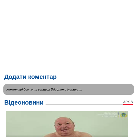
Додати коментар
Коментарі доступні в наших
Telegram
и
instagram
.
Відеоновини
АРХІВ