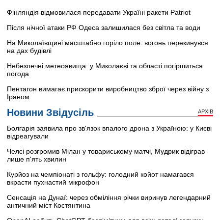
Фінляндія відмовилася передавати Україні ракети Patriot
Після нічної атаки РФ Одеса залишилася без світла та води
На Миколаївщині масштабно горіло поле: вогонь перекинувся
на дах будівлі
Небезпечні метеоявища: у Миколаєві та області погіршиться
погода
Пентагон вимагає прискорити виробництво зброї через війну з
Іраном
Новини Звідусіль
АРХІВ
Болгарія заявила про зв'язок впалого дрона з Україною: у Києві
відреагували
Челсі розгромив Мілан у товариському матчі, Мудрик відіграв
лише п'ять хвилин
Курйоз на чемпіонаті з гольфу: голодний койот намагався
вкрасти пухнастий мікрофон
Сенсація на Дунаї: через обміління річки виринув легендарний
античний міст Костянтина