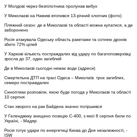
У Молдові через безпілотника пролунав вибух
У Миколаєві на Намиві втопився 13-річний хлопчик (фото)
Пляжний сезон: де в Миколаєві та області можна купатися, а де
заборонено
Росія атакувала Одеську область ракетами та сотнею дронів:
збито 72% цілей
У Харкові кількість постраждалих від удару по багатоповерхівці
зросла до 37, один загиблий
Де в Миколаєві сьогодні немає води (адреси)
Смертельна ДТП на трасі Одеса – Миколаїв: троє загиблих,
семеро постраждалих
Синоптики розповіли, якою буде погода у Миколаєві та області
10 серпня
Стан хворого на рак Байдена значно погіршився
У Геленджику знищено позицію С-400, з якої 8 серпня били по
Україні, - Мадяр
Росія готує удари по енергетиці Києва до Дня незалежності, -
ISW