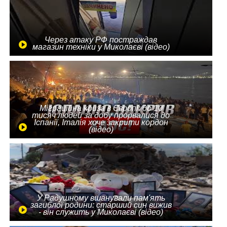
Через атаку РФ постраждав
магазин техніки у Миколаєві (відео)
Міграційна криза в Європі: до 10
тисяч людей за добу прорвалися до
Іспанії, Італія хоче закрити кордон
(відео)
У Радушному вшанували пам'ять
загиблої родини: старший син вижив
- він служить у Миколаєві (відео)