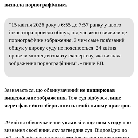
визнала порнографічним.
“15 квітня 2026 року з 6:55 до 7:57 ранку у цього
інкасатора провели обшук, під час якого виявили це
порнографічне зображення. З чим саме пов'язаний
обшук у вироку суду не пояснюється. 24 квітня
провели мистецтвознавчу експертизу, яка визнала
зображення порнографічним”, - пише ЕП.
Зазначається, що обвинувачений
не поширював
вищевказане зображення.
Тож суд відбувся
лише
через факт його зберігання на мобільному пристрої.
29 квітня обвинувачений
уклав зі слідством угоду
про
визнання своєї вини, яку затвердив суд. Відповідно до
неї, за зберігання одного фото інкасатор має заплатити