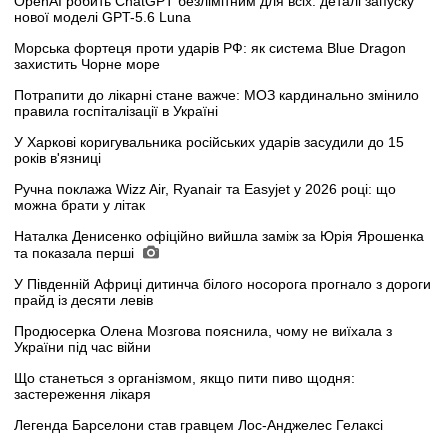
OpenAI робить ChatGPT безлімітним для всіх: деталі запуску
нової моделі GPT-5.6 Luna
Морська фортеця проти ударів РФ: як система Blue Dragon
захистить Чорне море
Потрапити до лікарні стане важче: МОЗ кардинально змінило
правила госпіталізації в Україні
У Харкові коригувальника російських ударів засудили до 15
років в'язниці
Ручна поклажа Wizz Air, Ryanair та Easyjet у 2026 році: що
можна брати у літак
Наталка Денисенко офіційно вийшла заміж за Юрія Ярошенка
та показала перші
У Південній Африці дитинча білого носорога прогнало з дороги
прайд із десяти левів
Продюсерка Олена Мозгова пояснила, чому не виїхала з
України під час війни
Що станеться з організмом, якщо пити пиво щодня:
застереження лікаря
Легенда Барселони став гравцем Лос-Анджелес Гелаксі