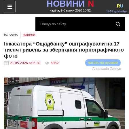
НОВИНИ
N
R
U
неділя, 9 Серпня 2026 18:52
1628 днів війни
ГОЛОВНА
НОВИНИ
Інкасатора “Ощадбанку” оштрафували на 17
тисяч гривень за зберігання порнографічного
фото
читать на русском
21.05.2026 в 05:20
6062
Анастасія Савчук