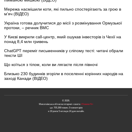
пійманою мишкою (ВІДЕО)
Мережа насмішили коти, які пильно спостерігають за грою в
м'яч (ВІДЕО)
Україна готова долучитися до місії з розмінування Ормузької
протоки, – речник ВМС
У Києві викрили call-центр, який ошукав інвесторів із Чехії на
понад 8,4 млн гривень
ChatGPT переміг письменників у сліпому тесті: читачі обрали
тексти ШІ
Що коїться з тілом, коли ви лягаєте після півночі
Близько 230 будинків згоріли в поселенні корінних народів на
заході Канади (ВІДЕО)
© 2026.
Миколаївська обласна інтернет-газета
«Новини N»
це: 705,369 новин, 0 коментарів
и 19 років 5 місяців 24 дня онлайн.