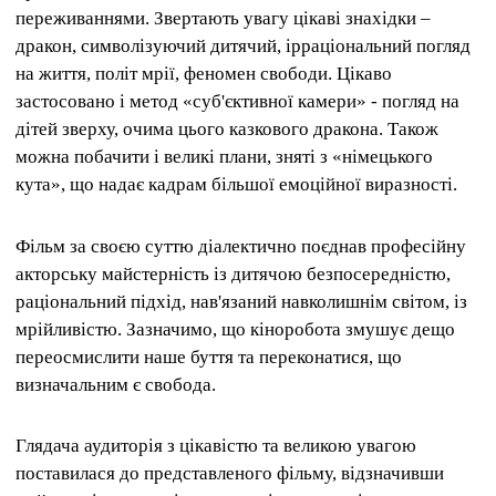
переживаннями. Звертають увагу цікаві знахідки –
дракон, символізуючий дитячий, ірраціональний погляд
на життя, політ мрії, феномен свободи. Цікаво
застосовано і метод «суб'єктивної камери» - погляд на
дітей зверху, очима цього казкового дракона. Також
можна побачити і великі плани, зняті з «німецького
кута», що надає кадрам більшої емоційної виразності.
Фільм за своєю суттю діалектично поєднав професійну
акторську майстерність із дитячою безпосередністю,
раціональний підхід, нав'язаний навколишнім світом, із
мрійливістю. Зазначимо, що кіноробота змушує дещо
переосмислити наше буття та переконатися, що
визначальним є свобода.
Глядача аудиторія з цікавістю та великою увагою
поставилася до представленого фільму, відзначивши