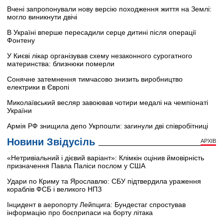
Вчені запропонували нову версію походження життя на Землі:
могло виникнути двічі
В Україні вперше пересадили серце дитині після операції
Фонтену
У Києві лікар організував схему незаконного сурогатного
материнства: близнюки померли
Сонячне затемнення тимчасово знизить виробництво
електрики в Європі
Миколаївський весляр завоював чотири медалі на чемпіонаті
України
Армія РФ знищила депо Укрпошти: загинули дві співробітниці
Новини Звідусіль
АРХІВ
«Нетривіальний і дієвий варіант»: Клімкін оцінив ймовірність
призначення Павла Паліси послом у США
Удари по Криму та Ярославлю: СБУ підтвердила ураження
кораблів ФСБ і великого НПЗ
Інцидент в аеропорту Лейпцига: Бундестаг спростував
інформацію про боєприпаси на борту літака