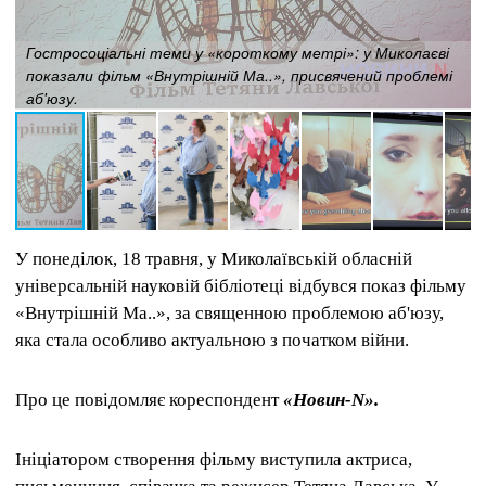
Гостросоціальні теми у «короткому метрі»: у Миколаєві
показали фільм «Внутрішній Ма..», присвячений проблемі
аб'юзу.
У понеділок, 18 травня, у Миколаївській обласній
універсальній науковій бібліотеці відбувся показ фільму
«Внутрішній Ма..», за священною проблемою аб'юзу,
яка стала особливо актуальною з початком війни.
Про це повідомляє кореспондент
«Новин-N».
Ініціатором створення фільму виступила актриса,