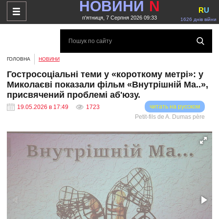
НОВИНИ
N
R
U
п'ятниця, 7 Серпня 2026 09:33
1626 днів війни
ГОЛОВНА
НОВИНИ
Гостросоціальні теми у «короткому метрі»: у
Миколаєві показали фільм «Внутрішній Ма..»,
присвячений проблемі аб'юзу.
читать на русском
19.05.2026 в 17:49
1723
Petit-fils de A. Dumas père