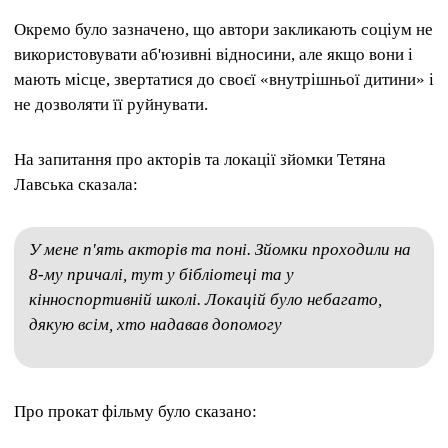
Окремо було зазначено, що автори закликають соціум не
використовувати аб'юзивні відносини, але якщо вони і
мають місце, звертатися до своєї «внутрішньої дитини» і
не дозволяти її руйнувати.
На запитання про акторів та локації зйомки Тетяна
Лавська сказала:
У мене п'ять акторів та поні. Зйомки проходили на
8-му причалі, тут у бібліотеці та у
кінноспортивній школі. Локацій було небагато,
дякую всім, хто надавав допомогу
Про прокат фільму було сказано: