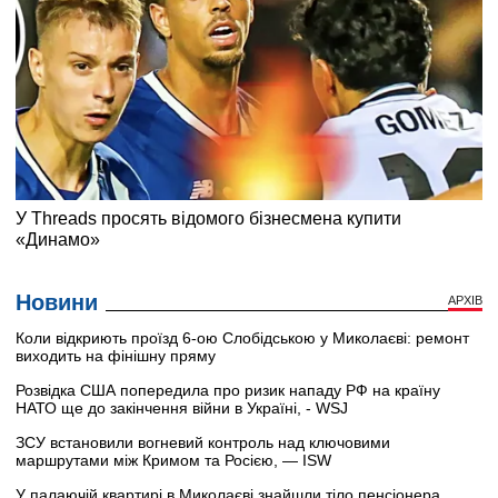
Новини
АРХІВ
Коли відкриють проїзд 6-ою Слобідською у Миколаєві: ремонт
виходить на фінішну пряму
Розвідка США попередила про ризик нападу РФ на країну
НАТО ще до закінчення війни в Україні, - WSJ
ЗСУ встановили вогневий контроль над ключовими
маршрутами між Кримом та Росією, — ISW
У палаючій квартирі в Миколаєві знайшли тіло пенсіонера