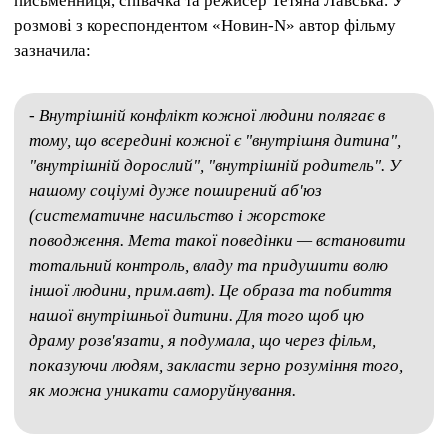
письменниця, співачка та режисер Тетяна Лавська. У
розмові з кореспондентом «Новин-N» автор фільму
зазначила:
- Внутрішній конфлікт кожної людини полягає в
тому, що всередині кожної є "внутрішня дитина",
"внутрішній дорослий", "внутрішній родитель". У
нашому соціумі дуже поширений аб'юз
(систематичне насильство і жорстоке
поводження. Мета такої поведінки — встановити
тотальний контроль, владу та придушити волю
іншої людини, прим.авт). Це образа та побиття
нашої внутрішньої дитини. Для того щоб цю
драму розв'язати, я подумала, що через фільм,
показуючи людям, закласти зерно розуміння того,
як можна уникати саморуйнування.