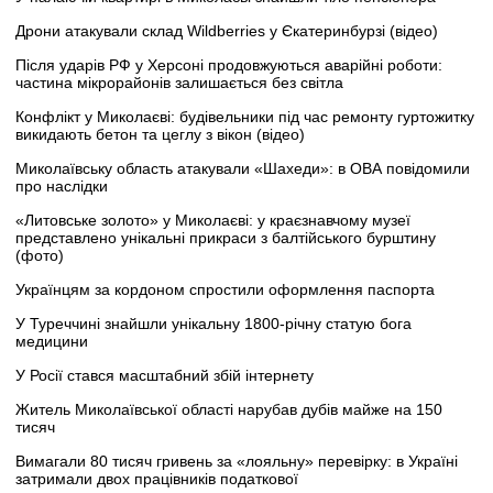
Дрони атакували склад Wildberries у Єкатеринбурзі (відео)
Після ударів РФ у Херсоні продовжуються аварійні роботи:
частина мікрорайонів залишається без світла
Конфлікт у Миколаєві: будівельники під час ремонту гуртожитку
викидають бетон та цеглу з вікон (відео)
Миколаївську область атакували «Шахеди»: в ОВА повідомили
про наслідки
«Литовське золото» у Миколаєві: у краєзнавчому музеї
представлено унікальні прикраси з балтійського бурштину
(фото)
Українцям за кордоном спростили оформлення паспорта
У Туреччині знайшли унікальну 1800-річну статую бога
медицини
У Росії стався масштабний збій інтернету
Житель Миколаївської області нарубав дубів майже на 150
тисяч
Вимагали 80 тисяч гривень за «лояльну» перевірку: в Україні
затримали двох працівників податкової