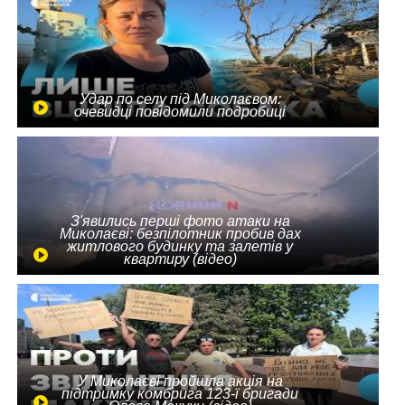
Удар по селу під Миколаєвом:
очевидці повідомили подробиці
З'явились перші фото атаки на
Миколаєві: безпілотник пробив дах
житлового будинку та залетів у
квартиру (відео)
У Миколаєві пройшла акція на
підтримку комбрига 123-ї бригади