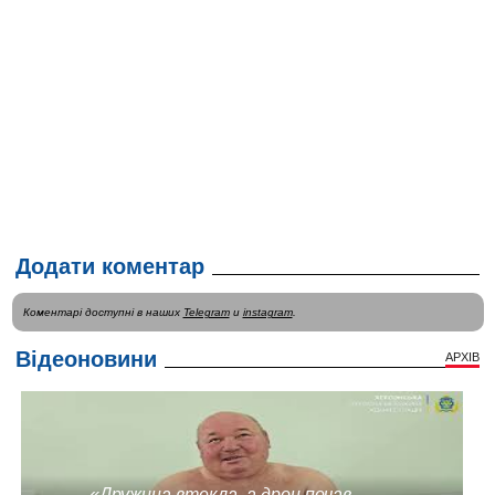
Додати коментар
Коментарі доступні в наших
Telegram
и
instagram
.
Відеоновини
АРХІВ
«Дружина втекла, а дрон почав