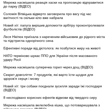
Мережа насмішила реакція хаски на пропозицію відправитися
до парку (ВІДЕО)
Соломія Вітвіцька відверто заговорила про вагу під час
вагітності та скільки кіло вже набрала
Новий хіт: папуга вирішив допомогти арбітру проконтролювати
футболістів (ВІДЕО)
Леся Нікітюк приїхала з нареченим-військовим до рідного міста
та підстригла однорічного сина
Ефективні поради від дієтолога: як позбутися жиру на животі
НАТО терміново шукає ППО для України після масованого
удару Росії
Мережа насмішила суперечка горил через дощ (ВІДЕО)
Секрет довголіття: 7 продуктів, які варто їсти щодня для
здоров’я серця і мозку
Новий хіт: три собаки поєднали зусилля заради їжі господаря
(ВІДЕО)
8 несподівано корисних ефектів відмови від твердого сиру
Мережа насмішила велелюбна кішка, що потоваришувала з