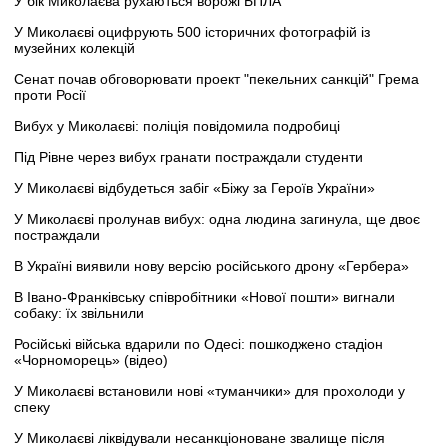
У бік Миколаєва рухаються ворожі БПЛА
У Миколаєві оцифрують 500 історичних фотографій із
музейних колекцій
Сенат почав обговорювати проект "пекельних санкцій" Грема
проти Росії
Вибух у Миколаєві: поліція повідомила подробиці
Під Рівне через вибух гранати постраждали студенти
У Миколаєві відбудеться забіг «Біжу за Героїв України»
У Миколаєві пролунав вибух: одна людина загинула, ще двоє
постраждали
В Україні виявили нову версію російського дрону «Гербера»
В Івано-Франківську співробітники «Нової пошти» вигнали
собаку: їх звільнили
Російські війська вдарили по Одесі: пошкоджено стадіон
«Чорноморець» (відео)
У Миколаєві встановили нові «туманчики» для прохолоди у
спеку
У Миколаєві ліквідували несанкціоноване звалище після