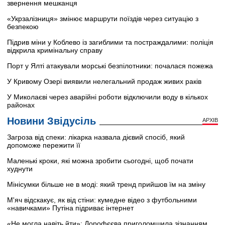
звернення мешканця
«Укрзалізниця» змінює маршрути поїздів через ситуацію з
безпекою
Підрив міни у Коблево із загиблими та постраждалими: поліція
відкрила кримінальну справу
Порт у Ялті атакували морські безпілотники: почалася пожежа
У Кривому Озері виявили нелегальний продаж живих раків
У Миколаєві через аварійні роботи відключили воду в кількох
районах
Новини Звідусіль
АРХІВ
Загроза від спеки: лікарка назвала дієвий спосіб, який
допоможе пережити її
Маленькі кроки, які можна зробити сьогодні, щоб почати
худнути
Мінісумки більше не в моді: який тренд прийшов їм на зміну
М'яч відскакує, як від стіни: кумедне відео з футбольними
«навичками» Путіна підриває інтернет
«Не могла навіть йти»: Дорофєєва приголомшила зізнанням