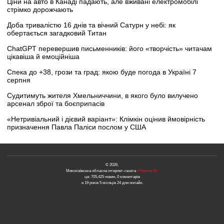
Ціни на авто в Канаді падають, але вживані електромобілі
стрімко дорожчають
Доба тривалістю 16 днів та вічний Сатурн у небі: як
обертається загадковий Титан
ChatGPT перевершив письменників: його «творчість» читачам
цікавіша й емоційніша
Спека до +38, грози та град: якою буде погода в Україні 7
серпня
Судитимуть жителя Хмельниччини, в якого було вилучено
арсенал зброї та боєприпасів
«Нетривіальний і дієвий варіант»: Клімкін оцінив ймовірність
призначення Павла Паліси послом у США
© 2026.
Миколаївська обласна інтернет-газета
«Новини N»
це: 705,425 новин, 0 коментарів
и 19 років 5 місяців 24 дня онлайн.