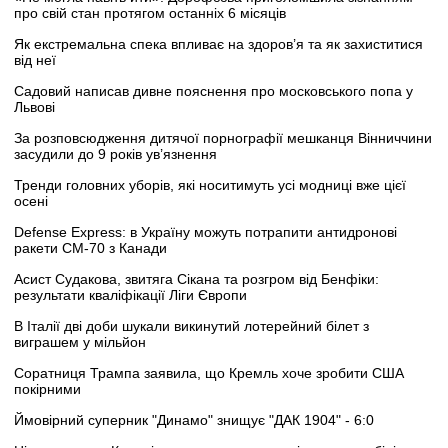
про свій стан протягом останніх 6 місяців
Як екстремальна спека впливає на здоров’я та як захиститися
від неї
Садовий написав дивне пояснення про московського попа у
Львові
За розповсюдження дитячої порнографії мешканця Вінниччини
засудили до 9 років ув’язнення
Тренди головних уборів, які носитимуть усі модниці вже цієї
осені
Defense Express: в Україну можуть потрапити антидронові
ракети CM-70 з Канади
Асист Судакова, звитяга Сікана та розгром від Бенфіки:
результати кваліфікації Ліги Європи
В Італії дві доби шукали викинутий лотерейний білет з
виграшем у мільйон
Соратниця Трампа заявила, що Кремль хоче зробити США
покірними
Ймовірний суперник "Динамо" знищує "ДАК 1904" - 6:0