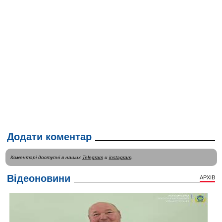
Додати коментар
Коментарі доступні в наших
Telegram
и
instagram
.
Відеоновини
АРХІВ