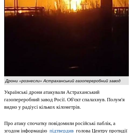
Дрони «рознесли» Астраханський газопереробний завод
Українські дрони атакували Астраханський
газопереробний завод Росії. Об'єкт спалахнув. Полум'я
видно у радіусі кількох кілометрів.
Про атаку спочатку повідомили російські паблік, а
згодом інформацію
підтвердив
голова Центру протидії