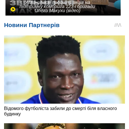
У Миколаєві пройшла акція на
підтримку комбрига 123-ї бригади
Олега Макухи (відео)