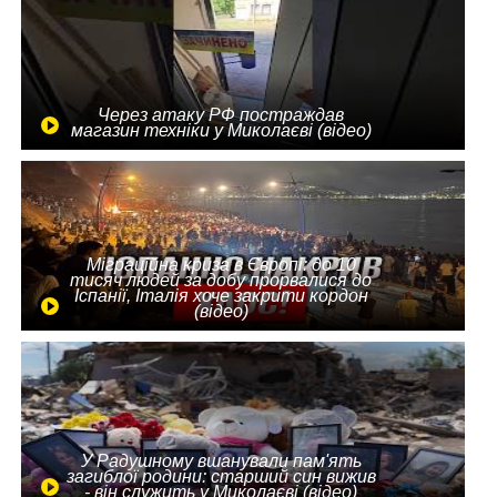
Через атаку РФ постраждав
магазин техніки у Миколаєві (відео)
Міграційна криза в Європі: до 10
тисяч людей за добу прорвалися до
Іспанії, Італія хоче закрити кордон
(відео)
У Радушному вшанували пам'ять
загиблої родини: старший син вижив
- він служить у Миколаєві (відео)