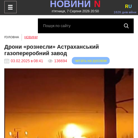
НОВИНИ
N
R
U
п'ятниця, 7 Серпня 2026 20:50
1626 днів війни
ГОЛОВНА
НОВИНИ
Дрони «рознесли» Астраханський
газопереробний завод
читать на русском
03.02.2025 в 08:41
136694