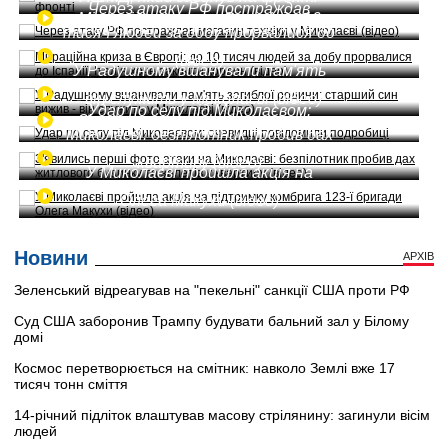
Через атаку РФ постраждав
Міграційна криза в Європі: до 10
магазин техніки у Миколаєві (відео)
тисяч людей за добу прорвалися до
Іспанії, Італія хоче закрити кордон
(відео)
У Радушному вшанували пам'ять
загиблої родини: старший син вижив
- він служить у Миколаєві (відео)
Удар по селу під Миколаєвом:
З'явились перші фото атаки на
очевидці повідомили подробиці
Миколаєві: безпілотник пробив дах
житлового будинку та залетів у
квартиру (відео)
У Миколаєві пройшла акція на
підтримку комбрига 123-ї бригади
Олега Макухи (відео)
Новини
АРХІВ
Зеленський відреагував на "пекельні" санкції США проти РФ
Суд США заборонив Трампу будувати бальний зал у Білому
домі
Космос перетворюється на смітник: навколо Землі вже 17
тисяч тонн сміття
14-річний підліток влаштував масову стрілянину: загинули вісім
людей