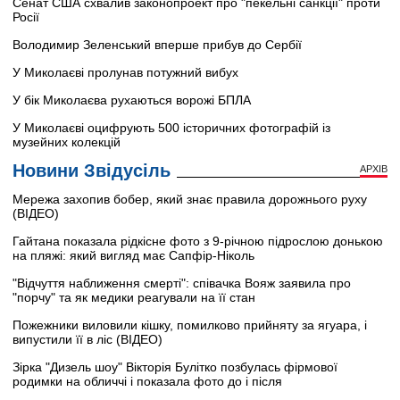
Сенат США схвалив законопроект про "пекельні санкції" проти
Росії
Володимир Зеленський вперше прибув до Сербії
У Миколаєві пролунав потужний вибух
У бік Миколаєва рухаються ворожі БПЛА
У Миколаєві оцифрують 500 історичних фотографій із
музейних колекцій
Новини Звідусіль
АРХІВ
Мережа захопив бобер, який знає правила дорожнього руху
(ВІДЕО)
Гайтана показала рідкісне фото з 9-річною підрослою донькою
на пляжі: який вигляд має Сапфір-Ніколь
"Відчуття наближення смерті": співачка Вояж заявила про
"порчу" та як медики реагували на її стан
Пожежники виловили кішку, помилково прийняту за ягуара, і
випустили її в ліс (ВІДЕО)
Зірка "Дизель шоу" Вікторія Булітко позбулась фірмової
родимки на обличчі і показала фото до і після