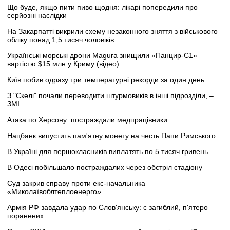
Що буде, якщо пити пиво щодня: лікарі попередили про
серйозні наслідки
На Закарпатті викрили схему незаконного зняття з військового
обліку понад 1,5 тисяч чоловіків
Українські морські дрони Magura знищили «Панцир-С1»
вартістю $15 млн у Криму (відео)
Київ побив одразу три температурні рекорди за один день
З "Скелі" почали переводити штурмовиків в інші підрозділи, –
ЗМІ
Атака по Херсону: постраждали медпрацівники
Нацбанк випустить пам'ятну монету на честь Папи Римського
В Україні для першокласників виплатять по 5 тисяч гривень
В Одесі побільшало постраждалих через обстріл стадіону
Суд закрив справу проти екс-начальника
«Миколаївоблтеплоенерго»
Армія РФ завдала удар по Слов'янську: є загиблий, п'ятеро
поранених