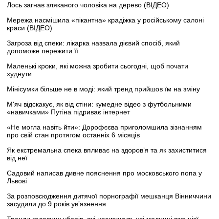
Лось загнав зляканого чоловіка на дерево (ВІДЕО)
Мережа насмішила «пікантна» крадіжка у російському салоні
краси (ВІДЕО)
Загроза від спеки: лікарка назвала дієвий спосіб, який
допоможе пережити її
Маленькі кроки, які можна зробити сьогодні, щоб почати
худнути
Мінісумки більше не в моді: який тренд прийшов їм на зміну
М'яч відскакує, як від стіни: кумедне відео з футбольними
«навичками» Путіна підриває інтернет
«Не могла навіть йти»: Дорофєєва приголомшила зізнанням
про свій стан протягом останніх 6 місяців
Як екстремальна спека впливає на здоров’я та як захиститися
від неї
Садовий написав дивне пояснення про московського попа у
Львові
За розповсюдження дитячої порнографії мешканця Вінниччини
засудили до 9 років ув’язнення