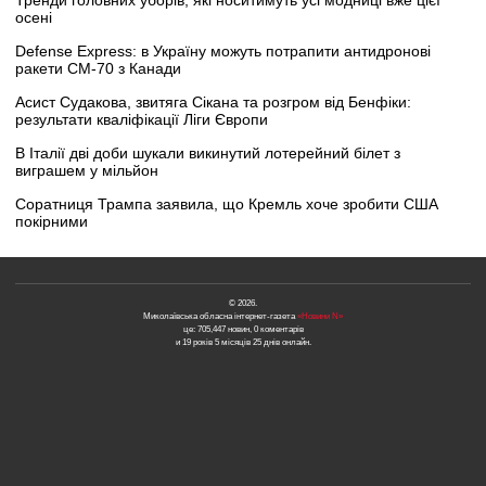
Тренди головних уборів, які носитимуть усі модниці вже цієї
осені
Defense Express: в Україну можуть потрапити антидронові
ракети CM-70 з Канади
Асист Судакова, звитяга Сікана та розгром від Бенфіки:
результати кваліфікації Ліги Європи
В Італії дві доби шукали викинутий лотерейний білет з
виграшем у мільйон
Соратниця Трампа заявила, що Кремль хоче зробити США
покірними
© 2026.
Миколаївська обласна інтернет-газета
«Новини N»
це: 705,447 новин, 0 коментарів
и 19 років 5 місяців 25 днів онлайн.