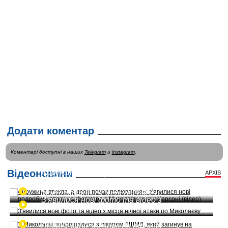
Додати коментар
Коментарі доступні в наших
Telegram
и
instagram
.
Відеоновини
«Дружина втекла, а дрон почав
АРХІВ
полювання»: з'явилися нові
подробиці атаки на фермера з
Миколаївщини у Херсоні (відео)
З'явилися нові фото та відео з
місця нічної атаки по Миколаєву
У Миколаєві попрощалися з лікарем
ЛШМД, який загинув на фронті