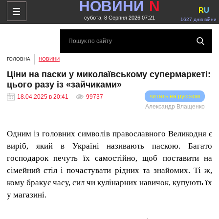
НОВИНИ
N
R
U
субота, 8 Серпня 2026 07:21
1627 днів війни
ГОЛОВНА
НОВИНИ
Ціни на паски у миколаївському супермаркеті:
цього разу із «зайчиками»
читать на русском
18.04.2025 в 20:41
99737
Ціни на паски у миколаївському супермаркеті: цього разу
Александр Влащенко
із «зайчиками»
Одним із головних символів православного Великодня є
виріб, який в Україні називають паскою. Багато
господарок печуть їх самостійно, щоб поставити на
сімейний стіл і почастувати рідних та знайомих. Ті ж,
кому бракує часу, сил чи кулінарних навичок, купують їх
у магазині.