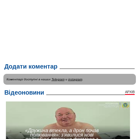
Додати коментар
Коментарі доступні в наших
Telegram
и
instagram
.
Відеоновини
АРХІВ
«Дружина втекла, а дрон почав
полювання»: з'явилися нові