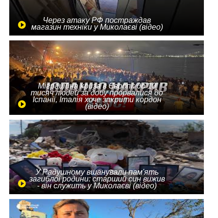
Через атаку РФ постраждав
магазин техніки у Миколаєві (відео)
Міграційна криза в Європі: до 10
тисяч людей за добу прорвалися до
Іспанії, Італія хоче закрити кордон
(відео)
У Радушному вшанували пам'ять
загиблої родини: старший син вижив
- він служить у Миколаєві (відео)