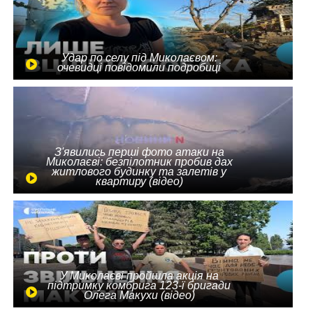
Удар по селу під Миколаєвом:
очевидці повідомили подробиці
З'явились перші фото атаки на
Миколаєві: безпілотник пробив дах
житлового будинку та залетів у
квартиру (відео)
У Миколаєві пройшла акція на
підтримку комбрига 123-ї бригади
Олега Макухи (відео)