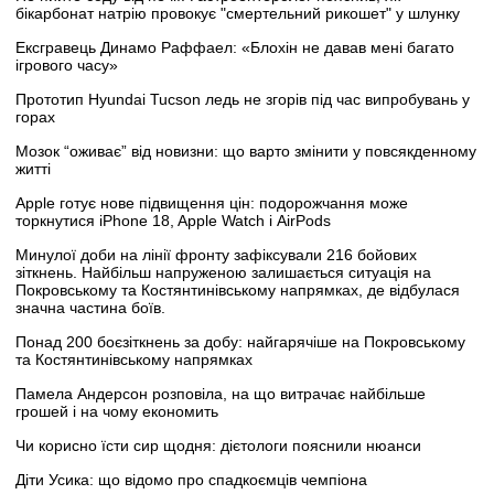
бікарбонат натрію провокує "смертельний рикошет" у шлунку
Ексгравець Динамо Раффаел: «Блохін не давав мені багато
ігрового часу»
Прототип Hyundai Tucson ледь не згорів під час випробувань у
горах
Мозок “оживає” від новизни: що варто змінити у повсякденному
житті
Apple готує нове підвищення цін: подорожчання може
торкнутися iPhone 18, Apple Watch і AirPods
Минулої доби на лінії фронту зафіксували 216 бойових
зіткнень. Найбільш напруженою залишається ситуація на
Покровському та Костянтинівському напрямках, де відбулася
значна частина боїв.
Понад 200 боєзіткнень за добу: найгарячіше на Покровському
та Костянтинівському напрямках
Памела Андерсон розповіла, на що витрачає найбільше
грошей і на чому економить
Чи корисно їсти сир щодня: дієтологи пояснили нюанси
Діти Усика: що відомо про спадкоємців чемпіона