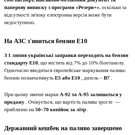
паперову виписку з програми «Резерв+»
, оскільки за
відсутності зв'язку електронна версія може бути
недоступною.
На АЗС з'явиться бензин Е10
З 1 липня українські заправки переходять на бензин
стандарту Е10
, що містить від 7% до 10% біоетанолу.
Одночасно вводиться європейське маркування палива:
бензин позначатимуть
E5 або E10
, дизель –
B7
.
При цьому звичні марки
А-92 та А-95 залишаться у
продажу
. Очікується, що вартість палива зросте —
приблизно на
50–70 копійок за літр
.
Державний кешбек на паливо завершено