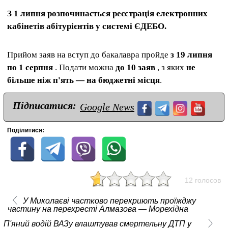
З 1 липня розпочинається реєстрація електронних
кабінетів абітурієнтів у системі ЄДЕБО.
Прийом заяв на вступ до бакалавра пройде
з 19 липня
по 1 серпня
. Подати можна
до 10 заяв
, з яких
не
більше ніж п'ять — на бюджетні місця
.
Підписатися:
Google News
Поділитися:
12 голосов
У Миколаєві частково перекриють проїжджу
частину на перехресті Алмазова — Морехідна
П'яний водій ВАЗу влаштував смертельну ДТП у