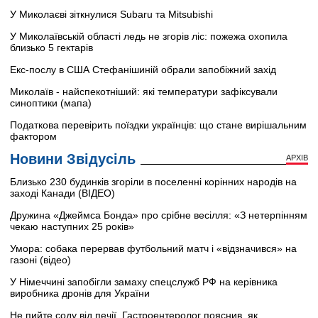
У Миколаєві зіткнулися Subaru та Mitsubishi
У Миколаївській області ледь не згорів ліс: пожежа охопила
близько 5 гектарів
Екс-послу в США Стефанішиній обрали запобіжний захід
Миколаїв - найспекотніший: які температури зафіксували
синоптики (мапа)
Податкова перевірить поїздки українців: що стане вирішальним
фактором
Новини Звідусіль
АРХІВ
Близько 230 будинків згоріли в поселенні корінних народів на
заході Канади (ВІДЕО)
Дружина «Джеймса Бонда» про срібне весілля: «З нетерпінням
чекаю наступних 25 років»
Умора: собака перервав футбольний матч і «відзначився» на
газоні (відео)
У Німеччині запобігли замаху спецслужб РФ на керівника
виробника дронів для України
Не пийте соду від печії. Гастроентеролог пояснив, як