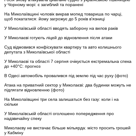
у Чорному морі: є загиблий та поранені
На Миколаївщині чоловік викрав мопед товариша по чарці,
щоб покататися: йому загрожує до 5 років в'язниці
У Миколаївській області вводять заборону на вилов раків
У Миколаєві готують ліцей до відновлення після атаки
Суд відмовився конфіскувати квартиру та авто колишнього
депутата з Миколаївської області
У Миколаєві та області 7 серпня очікується екстремальна спека
до +40°C: прогноз
В Одесі автомобіль провалився під землю під час руху (фото)
Атака на приватний сектор у Миколаєві: два будинки можуть не
підлягати відновленню (фото)
На Миколаївщині три села залишаться без газу: коли і на
скільки
У Миколаївській області оголошено попередження про
надзвичайну спеку
Миколаєву не вистачає більше мільярда: місто просить грошей
у Кабміну