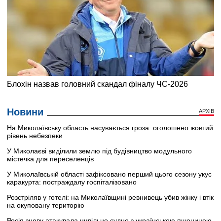
Новини
АРХІВ
На Миколаївську область насувається гроза: оголошено жовтий
рівень небезпеки
У Миколаєві виділили землю під будівництво модульного
містечка для переселенців
У Миколаївській області зафіксовано перший цього сезону укус
каракурта: постраждалу госпіталізовано
Розстріляв у готелі: на Миколаївщині ревнивець убив жінку і втік
на окуповану територію
Росія знову атакувала цивільне судно з українською пшеницею