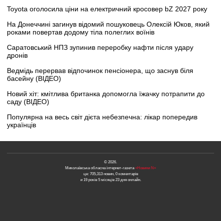
Toyota оголосила ціни на електричний кросовер bZ 2027 року
На Донеччині загинув відомий пошуковець Олексій Юков, який
роками повертав додому тіла полеглих воїнів
Саратовський НПЗ зупинив переробку нафти після удару
дронів
Ведмідь перервав відпочинок пенсіонера, що заснув біля
басейну (ВІДЕО)
Новий хіт: кмітлива британка допомогла їжачку потрапити до
саду (ВІДЕО)
Популярна на весь світ дієта небезпечна: лікар попередив
українців
© 2026.
Миколаївська обласна інтернет-газета
«Новини N»
це: 705,313 новин, 0 коментарів
и 19 років 5 місяців 23 дня онлайн.