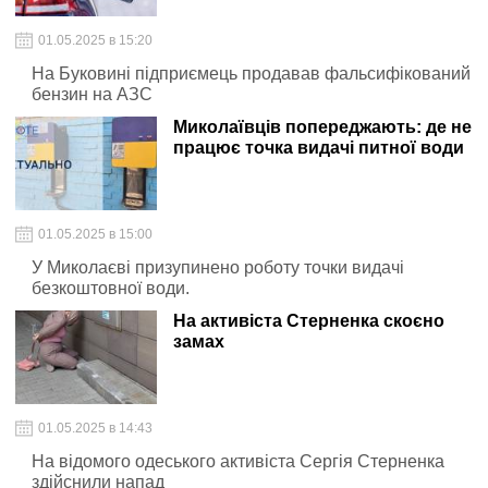
01.05.2025 в 15:20
На Буковині підприємець продавав фальсифікований
бензин на АЗС
Миколаївців попереджають: де не
працює точка видачі питної води
01.05.2025 в 15:00
У Миколаєві призупинено роботу точки видачі
безкоштовної води.
На активіста Стерненка скоєно
замах
01.05.2025 в 14:43
На відомого одеського активіста Сергія Стерненка
здійснили напад