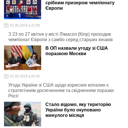
срібним призером чемпіонату
Європи
01.05.2025 в 21:00
З 23 по 27 квітня у місті Лімасол (Кіпр) проходив
чемпіонат Європи з самбо серед старших юнаків
В ОП назвали угоду зі США
поразкою Москви
01.05.2025 в 20:42
Угода України зі США щодо корисних копалин є
стратегічним досягненням та свідченням поразки
Росії
Стало відомо, яку територію
України було окуповано
минулого місяця