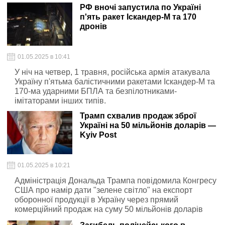
зупинено на 190 хвилин.
РФ вночі запустила по Україні
п'ять ракет Іскандер-М та 170
дронів
01.05.2025 в 10:41
У ніч на четвер, 1 травня, російська армія атакувала
Україну п'ятьма балістичними ракетами Іскандер-М та
170-ма ударними БПЛА та безпілотниками-
імітаторами інших типів.
Трамп схвалив продаж зброї
Україні на 50 мільйонів доларів —
Kyiv Post
01.05.2025 в 10:21
Адміністрація Дональда Трампа повідомила Конгресу
США про намір дати "зелене світло" на експорт
оборонної продукції в Україну через прямий
комерційний продаж на суму 50 мільйонів доларів
або більше, повідомляє Kyiv Post.