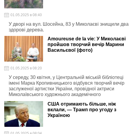
01.05.2025 в 08:40
У дворі на вул. Шосейна, 83 у Миколаєві знищили два
здорові дерева.
Amoureuse de la vie: У Миколаєві
пройшов творчий вечір Марини
Васильєвої (фото)
01.05.2025 в 08:20
У середу, 30 квітня, у Центральній міській бібліотеці
імені Марка Кропивницького відбувся творчий вечір
заслуженої артистки України, провідної актриси
Миколаївського художнього академічного
драматичного театру Марини Васильєвої.
США отримають більше, ніж
вклали, — Трамп про угоду з
Україною
01.05.2025 в 08:04