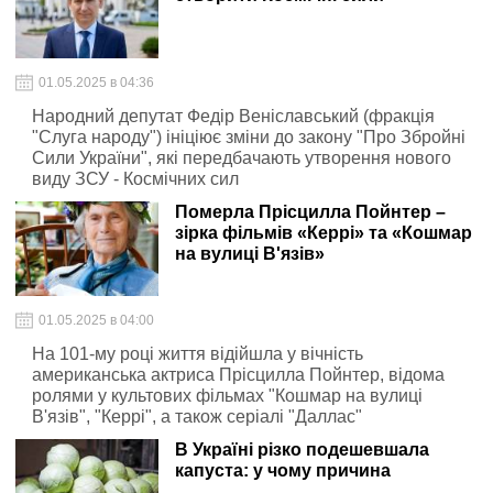
01.05.2025 в 04:36
Народний депутат Федір Веніславський (фракція
"Слуга народу") ініціює зміни до закону "Про Збройні
Сили України", які передбачають утворення нового
виду ЗСУ - Космічних сил
Померла Прісцилла Пойнтер –
зірка фільмів «Керрі» та «Кошмар
на вулиці В'язів»
01.05.2025 в 04:00
На 101-му році життя відійшла у вічність
американська актриса Прісцилла Пойнтер, відома
ролями у культових фільмах "Кошмар на вулиці
В'язів", "Керрі", а також серіалі "Даллас"
В Україні різко подешевшала
капуста: у чому причина