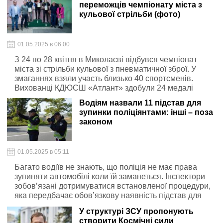
переможців чемпіонату міста з
кульової стрільби (фото)
01.05.2025 в 06:00
З 24 по 28 квітня в Миколаєві відбувся чемпіонат
міста зі стрільби кульової з пневматичної зброї. У
змаганнях взяли участь близько 40 спортсменів.
Вихованці КДЮСШ «Атлант» здобули 24 медалі
Водіям назвали 11 підстав для
зупинки поліціянтами: інші – поза
законом
01.05.2025 в 05:11
Багато водіїв не знають, що поліція не має права
зупиняти автомобілі коли їй заманеться. Інспектори
зобов’язані дотримуватися встановленої процедури,
яка передбачає обов’язкову наявність підстав для
перевірки, вичерпний перелік яких зазначено у ст.35
У структурі ЗСУ пропонують
ЗУ «Про Національну поліцію»
створити Космічні сили