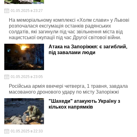
01.05.2025 в 23:27
На меморіальному комплексі «Холм слави» у Львові
розпочалася ексгумація останків радянських
солдатів, які загинули під час звільнення міста від
нацистської окупації під час Другої світової війни.
Атака на Запоріжжя: є загиблий,
під завалами люди
01.05.2025 в 23:05
Російська армія ввечері четверга, 1 травня, завдала
масованого дронового удару по місту Запоріжжі
"Шахеди" атакують Україну з
кількох напрямків
01.05.2025 в 22:33