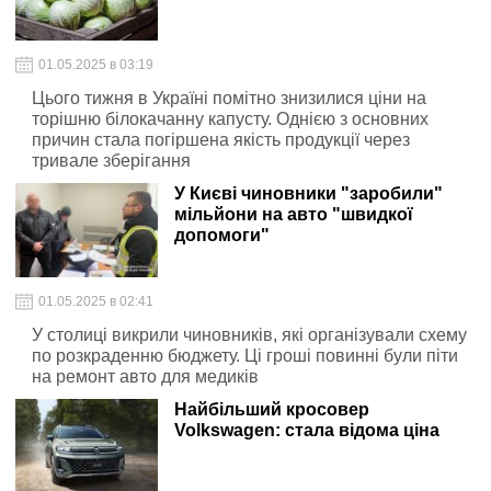
01.05.2025 в 03:19
Цього тижня в Україні помітно знизилися ціни на
торішню білокачанну капусту. Однією з основних
причин стала погіршена якість продукції через
тривале зберігання
У Києві чиновники "заробили"
мільйони на авто "швидкої
допомоги"
01.05.2025 в 02:41
У столиці викрили чиновників, які організували схему
по розкраденню бюджету. Ці гроші повинні були піти
на ремонт авто для медиків
Найбільший кросовер
Volkswagen: стала відома ціна