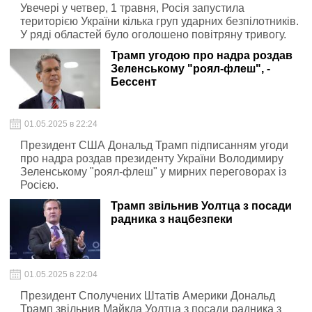
Увечері у четвер, 1 травня, Росія запустила
територією України кілька груп ударних безпілотників.
У ряді областей було оголошено повітряну тривогу.
Трамп угодою про надра роздав
Зеленському "роял-флеш", -
Бессент
01.05.2025 в 22:24
Президент США Дональд Трамп підписанням угоди
про надра роздав президенту України Володимиру
Зеленському "роял-флеш" у мирних переговорах із
Росією.
Трамп звільнив Уолтца з посади
радника з нацбезпеки
01.05.2025 в 22:04
Президент Сполучених Штатів Америки Дональд
Трамп звільнив Майкла Уолтца з посади радника з