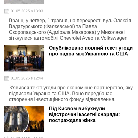
01.05.2025 в 13:03
Вранці у четвер, 1 травня, на перехресті вул. Олексія
Вадатурського (Фалєєвської) та Павла
Скоропадського (Адмірала Макарова) у Миколаєві
зіткнулися автомобілі Chevrolet Aveo та Volkswagen
Touareg.
Опубліковано повний текст угоди
про надра між Україною та США
01.05.2025 в 12:44
З'явився текст угоди про економічне партнерство, яку
підписали Україна та США. Воно передбачає
створення інвестиційного фонду відновлення.
Під Києвом вибухнули
відстрочені касетні снаряди:
постраждала жінка