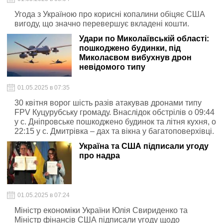
Угода з Україною про корисні копалини обіцяє США
вигоду, що значно перевершує вкладені кошти.
Удари по Миколаївській області:
пошкоджено будинки, під
Миколаєвом вибухнув дрон
невідомого типу
01.05.2025 в 07:35
30 квітня ворог шість разів атакував дронами типу
FPV Куцурубську громаду. Внаслідок обстрілів о 09:44
у с. Дніпровське пошкоджено будинок та літня кухня, о
22:15 у с. Дмитрівка – дах та вікна у багатоповерхівці.
Україна та США підписали угоду
про надра
01.05.2025 в 07:24
Міністр економіки України Юлія Свириденко та
Міністр фінансів США підписали угоду щодо