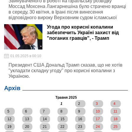
Звинуваченого в роботі на ізраїльську розвідку
Моссад Мохсена Лангарнешіна було страчено вранці
в середу, 30 квітня, в Ірані після винесення
відповідного вироку Верховним судом ісламської
республіки
Угода про корисні копалини
забезпечить Україні захист від
"поганих гравців", - Трамп
01.05.2025 в 00:10
Президент США Дональд Трамп сказав, що не хотів
"укладати складну угоду" про корисні копалини з
Україною.
Архів
Травня 2025
1
2
3
4
5
6
7
8
9
10
11
12
13
14
15
16
17
18
19
20
21
22
23
24
25