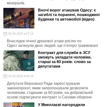
мінералів.
Вночі ворог атакував Одесу: є
загиблі та поранені, пошкоджені
будинки та автомобілі (відео)
01.05.2025 в 07:13
Внаслідок нічної дронової атаки росіян по
Одесі загинули двоє людей, ще п'ятеро травмовані
Контракт для служби в ЗСУ
зможуть укладати чоловіки,
старші за 60 років: слово за
депутатами
01.05.2025 в 06:29
Депутати Верховної Ради зареєстрували
законопроєкт, яким запропонували дозволити
чоловікам, старшим за 60 років, на добровільній
основі підписувати контракт із Силами оборони
України
У Миколаєві нагородили