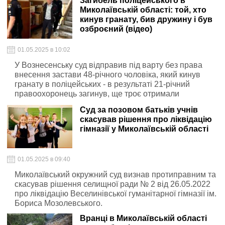
Загибель поліцейського в
Миколаївській області: той, хто
кинув гранату, бив дружину і був
озброєний (відео)
01.05.2025 в 10:02
У Вознесенську суд відправив під варту без права
внесення застави 48-річного чоловіка, який кинув
гранату в поліцейських - в результаті 21-річний
правоохоронець загинув, ще троє отримали
поранення.
Суд за позовом батьків учнів
скасував рішення про ліквідацію
гімназії у Миколаївській області
01.05.2025 в 09:40
Миколаївський окружний суд визнав протиправним та
скасував рішення селищної ради № 2 від 26.05.2022
про ліквідацію Веселинівської гуманітарної гімназії ім.
Бориса Мозолевського.
Вранці в Миколаївській області