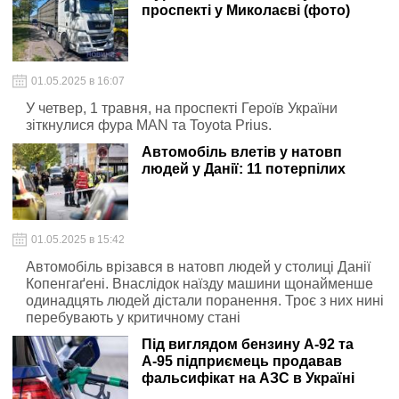
проспекті у Миколаєві (фото)
01.05.2025 в 16:07
У четвер, 1 травня, на проспекті Героїв України
зіткнулися фура MAN та Toyota Prius.
Автомобіль влетів у натовп
людей у Данії: 11 потерпілих
01.05.2025 в 15:42
Автомобіль врізався в натовп людей у столиці Данії
Копенгаґені. Внаслідок наїзду машини щонайменше
одинадцять людей дістали поранення. Троє з них нині
перебувають у критичному стані
Під виглядом бензину А-92 та
А-95 підприємець продавав
фальсифікат на АЗС в Україні