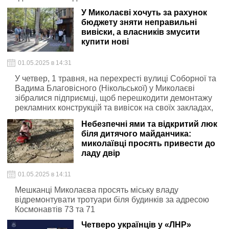
У Миколаєві хочуть за рахунок
бюджету зняти неправильні
вивіски, а власників змусити
купити нові
01.05.2025 в 14:31
У четвер, 1 травня, на перехресті вулиці Соборної та
Вадима Благовісного (Нікольської) у Миколаєві
зібралися підприємці, щоб перешкодити демонтажу
рекламних конструкцій та вивісок на своїх закладах,
які не відповідають прийнятим новим вимогам до
Небезпечні ями та відкритий люк
подібних елементів міського простору.
біля дитячого майданчика:
миколаївці просять привести до
ладу двір
01.05.2025 в 14:11
Мешканці Миколаєва просять міську владу
відремонтувати тротуари біля будинків за адресою
Космонавтів 73 та 71
Четверо українців у «ЛНР»