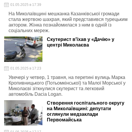
01.05.2025 в 17:39
На Миколаївщині мешканка Казанківської громади
стала жертвою шахрая, який представився турецьким
актором. Жінка познайомилася з ним в одній із
соціальних мереж.
Скутерист в'їхав у «Дачію» у
центрі Миколаєва
01.05.2025 в 17:23
Увечері у четвер, 1 травня, на перетині вулиць Марка
Кропивницького (Потьомкінської) та Малої Морської у
Миколаєві зіткнулися скутерист та легковий
автомобіль Dacia Logan.
Створення госпітального округу
на Миколаївщині: депутати
оглянули медзаклади
Первомайська