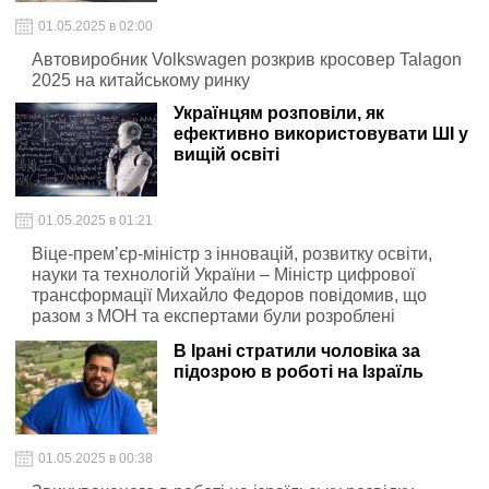
01.05.2025 в 02:00
Автовиробник Volkswagen розкрив кросовер Talagon
2025 на китайському ринку
Українцям розповіли, як
ефективно використовувати ШІ у
вищій освіті
01.05.2025 в 01:21
Віце-прем’єр-міністр з інновацій, розвитку освіти,
науки та технологій України – Міністр цифрової
трансформації Михайло Федоров повідомив, що
разом з МОН та експертами були розроблені
рекомендації для ЗВО з використання ШІ
В Ірані стратили чоловіка за
підозрою в роботі на Ізраїль
01.05.2025 в 00:38