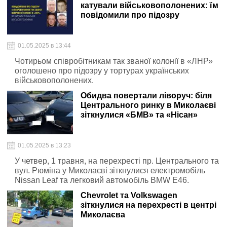
катували військовополонених: їм
повідомили про підозру
01.05.2025 в 13:44
Чотирьом співробітникам так званої колонії в «ЛНР»
оголошено про підозру у тортурах українських
військовополонених.
Обидва повертали ліворуч: біля
Центрального ринку в Миколаєві
зіткнулися «БМВ» та «Нісан»
01.05.2025 в 13:23
У четвер, 1 травня, на перехресті пр. Центрального та
вул. Рюміна у Миколаєві зіткнулися електромобіль
Nissan Leaf та легковий автомобіль BMW E46.
Chevrolet та Volkswagen
зіткнулися на перехресті в центрі
Миколаєва