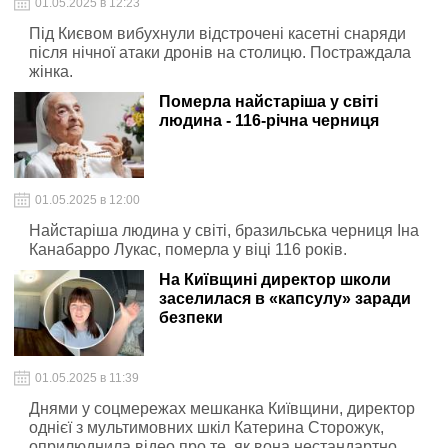
01.05.2025 в 12:23
Під Києвом вибухнули відстрочені касетні снаряди
після нічної атаки дронів на столицю. Постраждала
жінка.
Померла найстаріша у світі
людина - 116-річна черниця
01.05.2025 в 12:00
Найстаріша людина у світі, бразильська черниця Іна
Канабарро Лукас, померла у віці 116 років.
На Київщині директор школи
заселилася в «капсулу» заради
безпеки
01.05.2025 в 11:39
Днями у соцмережах мешканка Київщини, директор
однієї з мультимовних шкіл Катерина Сторожук,
оприлюднила відео про те, як вона нестандартно