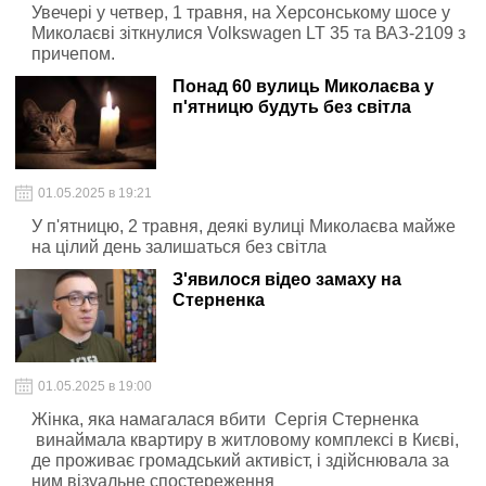
Увечері у четвер, 1 травня, на Херсонському шосе у
Миколаєві зіткнулися Volkswagen LT 35 та ВАЗ-2109 з
причепом.
Понад 60 вулиць Миколаєва у
п'ятницю будуть без світла
01.05.2025 в 19:21
У п'ятницю, 2 травня, деякі вулиці Миколаєва майже
на цілий день залишаться без світла
З'явилося відео замаху на
Стерненка
01.05.2025 в 19:00
Жінка, яка намагалася вбити Сергія Стерненка
винаймала квартиру в житловому комплексі в Києві,
де проживає громадський активіст, і здійснювала за
ним візуальне спостереження