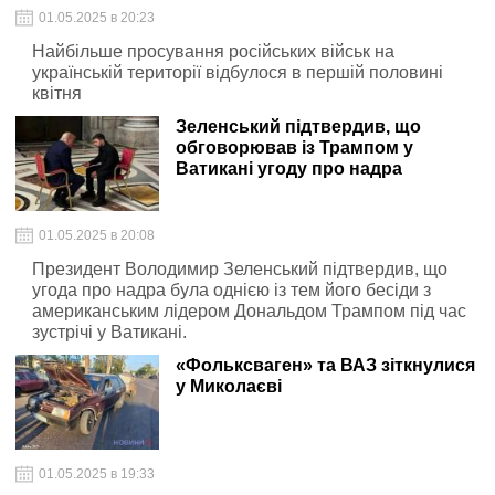
01.05.2025 в 20:23
Найбільше просування російських військ на
українській території відбулося в першій половині
квітня
Зеленський підтвердив, що
обговорював із Трампом у
Ватикані угоду про надра
01.05.2025 в 20:08
Президент Володимир Зеленський підтвердив, що
угода про надра була однією із тем його бесіди з
американським лідером Дональдом Трампом під час
зустрічі у Ватикані.
«Фольксваген» та ВАЗ зіткнулися
у Миколаєві
01.05.2025 в 19:33