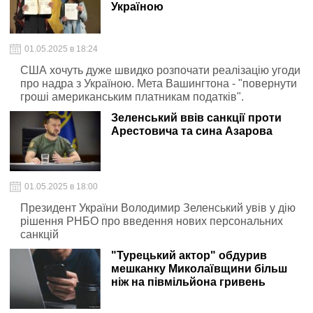
Україною
01.05.2025 в 18:24
США хочуть дуже швидко розпочати реалізацію угоди
про надра з Україною. Мета Вашингтона - "повернути
гроші американським платникам податків".
Зеленський ввів санкції проти
Арестовича та сина Азарова
01.05.2025 в 18:00
Президент України Володимир Зеленський увів у дію
рішення РНБО про введення нових персональних
санкцій
"Турецький актор" обдурив
мешканку Миколаївщини більш
ніж на півмільйона гривень