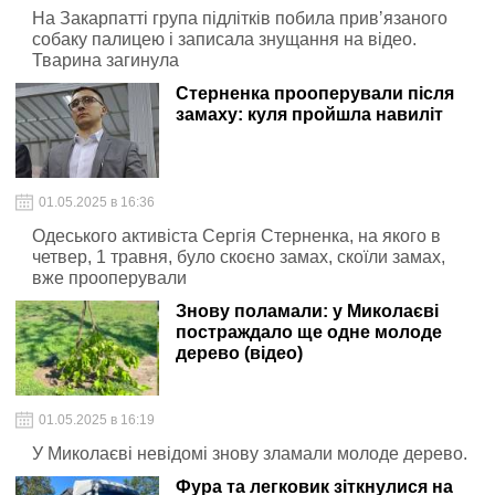
На Закарпатті група підлітків побила привʼязаного
собаку палицею і записала знущання на відео.
Тварина загинула
Стерненка прооперували після
замаху: куля пройшла навиліт
01.05.2025 в 16:36
Одеського активіста Сергія Стерненка, на якого в
четвер, 1 травня, було скоєно замах, скоїли замах,
вже прооперували
Знову поламали: у Миколаєві
постраждало ще одне молоде
дерево (відео)
01.05.2025 в 16:19
У Миколаєві невідомі знову зламали молоде дерево.
Фура та легковик зіткнулися на