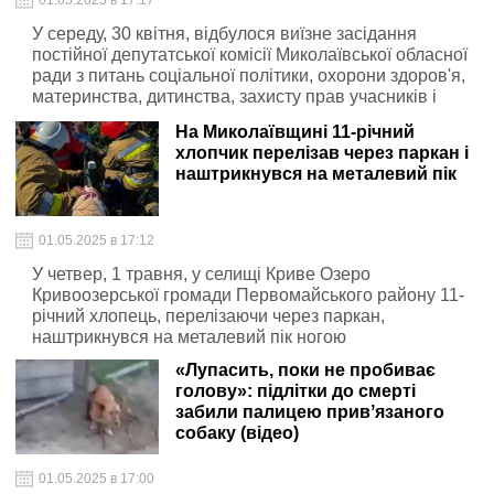
01.05.2025 в 17:17
У середу, 30 квітня, відбулося виїзне засідання
постійної депутатської комісії Миколаївської обласної
ради з питань соціальної політики, охорони здоров'я,
материнства, дитинства, захисту прав учасників і
ветеранів АТО/ООС та їхніх сімей, гендерної рівності
На Миколаївщині 11-річний
хлопчик перелізав через паркан і
наштрикнувся на металевий пік
01.05.2025 в 17:12
У четвер, 1 травня, у селищі Криве Озеро
Кривоозерської громади Первомайського району 11-
річний хлопець, перелізаючи через паркан,
наштрикнувся на металевий пік ногою
«Лупасить, поки не пробиває
голову»: підлітки до смерті
забили палицею привʼязаного
собаку (відео)
01.05.2025 в 17:00