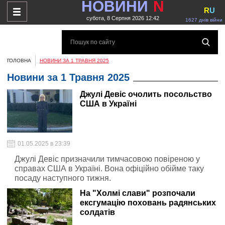
НОВИНИ
N
R
U
субота, 8 Серпня 2026 12:42
1627 днів війни
ГОЛОВНА
НОВИНИ ЗА 1 ТРАВНЯ 2025
Новини за 1 Травня 2025
Джулі Девіс очолить посольство
США в Україні
01.05.2025 в 23:39
Джулі Девіс призначили тимчасовою повіреною у
справах США в Україні. Вона офіційно обійме таку
посаду наступного тижня.
На "Холмі слави" розпочали
ексгумацію поховань радянських
солдатів