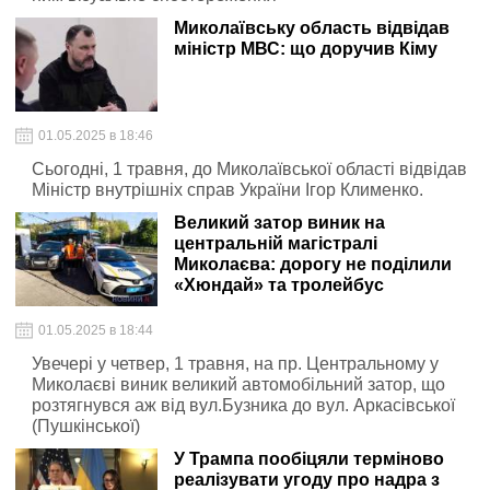
Миколаївську область відвідав
міністр МВС: що доручив Кіму
01.05.2025 в 18:46
Сьогодні, 1 травня, до Миколаївської області відвідав
Міністр внутрішніх справ України Ігор Клименко.
Великий затор виник на
центральній магістралі
Миколаєва: дорогу не поділили
«Хюндай» та тролейбус
01.05.2025 в 18:44
Увечері у четвер, 1 травня, на пр. Центральному у
Миколаєві виник великий автомобільний затор, що
розтягнувся аж від вул.Бузника до вул. Аркасівської
(Пушкінської)
У Трампа пообіцяли терміново
реалізувати угоду про надра з