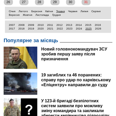
26
27
28
29
30
31
Січня
Лютого
Березня
Квітня
Травня
Червня
Липня
Серпня
Вересня
Жовтня
Листопада
Грудня
2007
2008
2009
2010
2011
2012
2013
2014
2015
2016
2017
2018
2019
2020
2021
2022
2023
2024
2025
2026
Популярне за місяць
Новий головнокомандувач ЗСУ
зробив першу заяву після
призначення
19 загиблих та 46 поранених:
справу про удар по харківському
«Епіцентру» направили до суду
У 123-й бригаді безпілотних
систем заявили про можливу
зміну командира та закликали
зберегти керівництво підрозділу