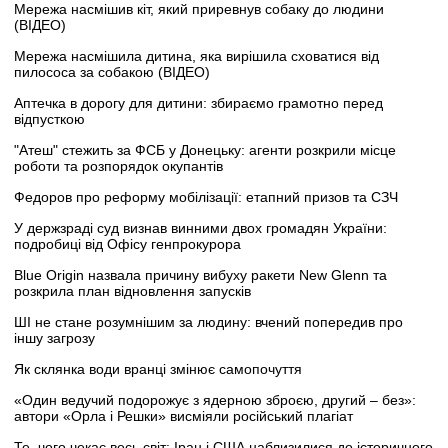
Мережа насмішив кіт, який приревнув собаку до людини
(ВІДЕО)
Мережа насмішила дитина, яка вирішила сховатися від
пилососа за собакою (ВІДЕО)
Аптечка в дорогу для дитини: збираємо грамотно перед
відпусткою
"Атеш" стежить за ФСБ у Донецьку: агенти розкрили місце
роботи та розпорядок окупантів
Федоров про реформу мобілізації: етапний призов та СЗЧ
У держзраді суд визнав винними двох громадян України:
подробиці від Офісу генпрокурора
Blue Origin назвала причину вибуху ракети New Glenn та
розкрила план відновлення запусків
ШІ не стане розумнішим за людину: вчений попередив про
іншу загрозу
Як склянка води вранці змінює самопочуття
«Один ведучий подорожує з ядерною зброєю, другий – без»:
автори «Орла і Решки» висміяли російський плагіат
Те, чого чекає весь світ: Іран і США наблизилися до історичного