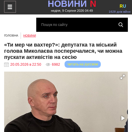
НОВИНИ
N
R
U
неділя, 9 Серпня 2026 04:49
1628 днів війни
ГОЛОВНА
НОВИНИ
«Ти мер чи вахтер?»: депутатка та міський
голова Миколаєва посперечалися, чи можна
пускати активістів на сесію
читать на русском
20.05.2026 в 22:50
6982