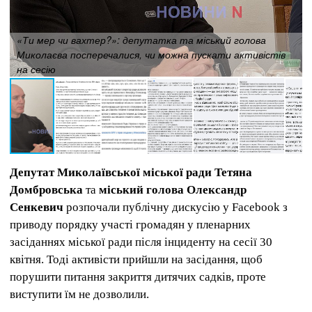
«Ти мер чи вахтер?»: депутатка та міський голова
Миколаєва посперечалися, чи можна пускати активістів
на сесію
Депутат Миколаївської міської ради Тетяна
Домбровська
та
міський голова Олександр
Сенкевич
розпочали публічну дискусію у Facebook з
приводу порядку участі громадян у пленарних
засіданнях міської ради після інциденту на сесії 30
квітня. Тоді активісти прийшли на засідання, щоб
порушити питання закриття дитячих садків, проте
виступити їм не дозволили.