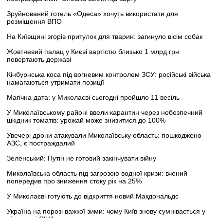
Зруйнований готель «Одеса» хочуть використати для
розміщення ВПО
На Київщині згорів притулок для тварин: загинуло вісім собак
Жовтневий палац у Києві вартістю близько 1 млрд грн
повертають державі
Кінбурнська коса під вогневим контролем ЗСУ: російські війська
намагаються утримати позиції
Магічна дата: у Миколаєві сьогодні пройшло 11 весіль
У Миколаївському районі ввели карантин через небезпечний
шкідник томатів: урожай може знизитися до 100%
Увечері дрони атакували Миколаївську область: пошкоджено
АЗС, є постраждалий
Зеленський: Путін не готовий закінчувати війну
Миколаївська область під загрозою водної кризи: вчений
попередив про зниження стоку рік на 25%
У Миколаєві готують до відкриття новий Макдональдс
Україна на порозі важкої зими: чому Київ знову сумнівається у