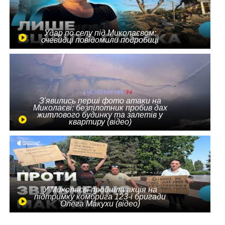
Удар по селу під Миколаєвом:
очевидці повідомили подробиці
З'явились перші фото атаки на
Миколаєві: безпілотник пробив дах
житлового будинку та залетів у
квартиру (відео)
У Миколаєві пройшла акція на
підтримку комбрига 123-ї бригади
Олега Макухи (відео)