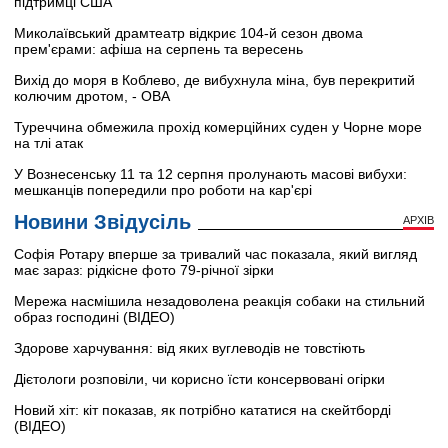
підтримці США
Миколаївський драмтеатр відкриє 104-й сезон двома
прем'єрами: афіша на серпень та вересень
Вихід до моря в Коблево, де вибухнула міна, був перекритий
колючим дротом, - ОВА
Туреччина обмежила прохід комерційних суден у Чорне море
на тлі атак
У Вознесенську 11 та 12 серпня пролунають масові вибухи:
мешканців попередили про роботи на кар'єрі
Новини Звідусіль
АРХІВ
Софія Ротару вперше за тривалий час показала, який вигляд
має зараз: рідкісне фото 79-річної зірки
Мережа насмішила незадоволена реакція собаки на стильний
образ господині (ВІДЕО)
Здорове харчування: від яких вуглеводів не товстіють
Дієтологи розповіли, чи корисно їсти консервовані огірки
Новий хіт: кіт показав, як потрібно кататися на скейтборді
(ВІДЕО)