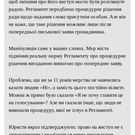
щоб питання про його виступ могло бути розглянуте
радою. Регламент передбачає процедурне рішення
ради щодо надання слова присутнім особам. Але він
не каже, що таке рішення можливе лише після
попередньої письмової заяви громадянина.
Маніпуляція саме у ваших словах. Мер міста
підмінив реальну норму Регламенту про процедурне
рішення вигаданою вимогою про попередню
заяву.
Проблема, що ви за 11 років мерства не навчились
казати людям «Ні», а замість цього постійно віляєте.
Можна ж прямо було сказати «Я не хочу ставити це
на голосування»? Але ви сказали інше, що люди не
виконали процедуру, якої не існує в Регламенті.
Юристи якраз підтверджують: право на виступ не є
автоматичним і реалізується через процедурне