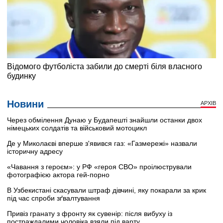
Новини
АРХІВ
Через обмілення Дунаю у Будапешті знайшли останки двох
німецьких солдатів та військовий мотоцикл
Де у Миколаєві вперше з'явився газ: «Газмережі» назвали
історичну адресу
«Чавання з героєм»: у РФ «героя СВО» проілюстрували
фотографією актора гей-порно
В Узбекистані скасували штраф дівчині, яку покарали за крик
під час спроби зґвалтування
Привіз гранату з фронту як сувенір: після вибуху із
постраждалими чоловіка взяли під варту