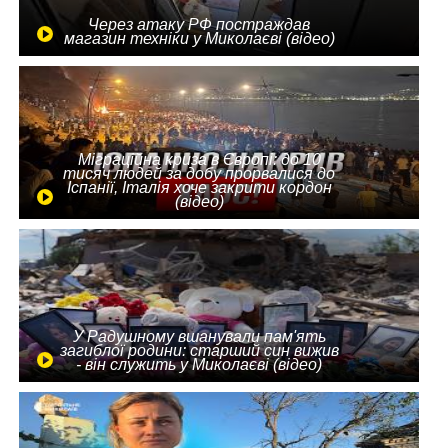
Через атаку РФ постраждав
магазин техніки у Миколаєві (відео)
Міграційна криза в Європі: до 10
тисяч людей за добу прорвалися до
Іспанії, Італія хоче закрити кордон
(відео)
У Радушному вшанували пам'ять
загиблої родини: старший син вижив
- він служить у Миколаєві (відео)