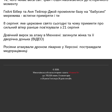
моменту
Гейлі Бібер та Аня Тейлор-Джой проміняли базу на "бабусині"
мережива - встигни приміряти і ти
8 серпня: яке церковне свято сьогодні та чому прикмети про
сильний вітер раніше пов’язували з 21 серпня
Довічний вирок за атаку в Мюнхені: загинули жінка та її
дворічна донька (ВІДЕО)
Росіяни атакували дроном лікарню у Херсоні: постраждали
медпрацівниці
© 2026.
Миколаївська обласна інтернет-газета
«Новини N»
це: 705,526 новин, 0 коментарів
и 19 років 5 місяців 26 днів онлайн.