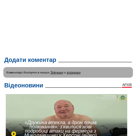
Додати коментар
Коментарі доступні в наших
Telegram
и
instagram
.
Відеоновини
АРХІВ
«Дружина втекла, а дрон почав
полювання»: з'явилися нові
подробиці атаки на фермера з
Миколаївщини у Херсоні (відео)