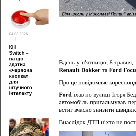
Біля школи у Миколаєві Renault вріз
04.08.2026
Кill
Switch –
на що
Вдень у п'ятницю, 8 травня, 
здатна
Renault Dokker
та
Ford Focu
«червона
кнопка»
Про це повідомляє кореспон
для
штучного
інтелекту
Ford
їхав по вулиці Ігоря Бе
автомобіль пригальмував пе
встиг вчасно знизити швидкіс
Внаслідок ДТП ніхто не пост