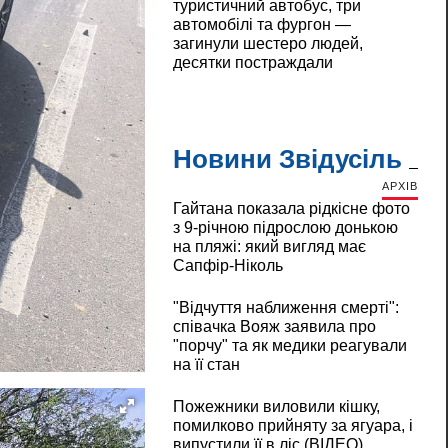
туристичний автобус, три
автомобілі та фургон —
загинули шестеро людей,
десятки постраждали
Новини Звідусіль
АРХІВ
Гайтана показала рідкісне фото
з 9-річною підрослою донькою
на пляжі: який вигляд має
Сапфір-Ніколь
"Відчуття наближення смерті":
співачка Вояж заявила про
"порчу" та як медики реагували
на її стан
Пожежники виловили кішку,
помилково прийняту за ягуара, і
випустили її в ліс (ВІДЕО)