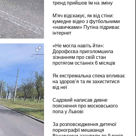
тренд прийшов їм на зміну
М'яч відскакує, як від стіни:
кумедне відео з футбольними
«навичками» Путіна підриває
інтернет
«Не могла навіть йти»:
Дорофєєва приголомшила
зізнанням про свій стан
протягом останніх 6 місяців
Як екстремальна спека впливає
на здоров’я та як захиститися
від неї
Садовий написав дивне
пояснення про московського
попа у Львові
За розповсюдження дитячої
порнографії мешканця
Вінниччини засудили до 9 років