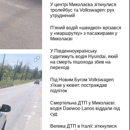
У центрі Миколаєва зіткнулися
тролейбус та Volkswagen: рух
утруднений
П'яний водій «швидкої» врізався
у «маршрутку» з пасажирами у
Миколаєві
У Південноукраїнську
судитимуть водія Hyundai, який
на смерть пішохода збив на
переході
Під Новим Бугом Volkswagen
з'їхав у кювет: постраждав
підліток
Смертельна ДТП у Миколаєві:
водія Daewoo Lanos віддали під
суд
Велика ДТП в Італії: зіткнулися