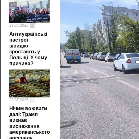
29.07.2026
Антиукраїнські
настрої
швидко
зростають у
Польщі. У чому
причина?
28.07.2026
Нічим воювати
далі: Трамп
визнав
виснаження
американського
арсеналу