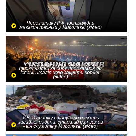
Через атаку РФ постраждав
магазин техніки у Миколаєві (відео)
Міграційна криза в Європі: до 10
тисяч людей за добу прорвалися до
Іспанії, Італія хоче закрити кордон
(відео)
У Радушному вшанували пам'ять
загиблої родини: старший син вижив
- він служить у Миколаєві (відео)