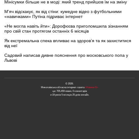
Мінісумки більше не в моді: який тренд прийшов їм на зміну
М'яч відскакує, як від стіни: кумедне відео з футбольними
«навичками» Путіна підриває інтернет
«Не могла навіть йти»: Дорофєєва приголомшила зізнанням
про свій стан протягом останніх 6 місяців
Як екстремальна спека впливає на здоров’я та як захиститися
від неї
Садовий написав дивне пояснення про московського попа у
Львові
© 2026.
Миколаївська обласна інтернет-газета
«Новини N»
це: 705,459 новин, 0 коментарів
и 19 років 5 місяців 25 днів онлайн.