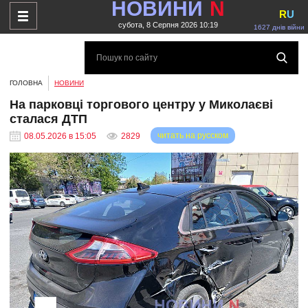
НОВИНИ
N
R
U
субота, 8 Серпня 2026 10:19
1627 днів війни
ГОЛОВНА
НОВИНИ
На парковці торгового центру у Миколаєві
сталася ДТП
читать на русском
08.05.2026 в 15:05
2829