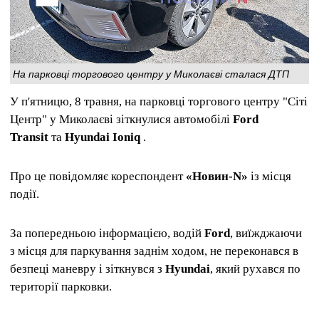
На парковці торгового центру у Миколаєві сталася ДТП
У п'ятницю, 8 травня, на парковці торгового центру "Сіті
Центр" у Миколаєві зіткнулися автомобілі
Ford
Transit
та
Hyundai Ioniq
.
Про це повідомляє кореспондент
«Новин-N»
із місця
події.
За попередньою інформацією, водій
Ford
, виїжджаючи
з місця для паркування заднім ходом, не переконався в
безпеці маневру і зіткнувся з
Hyundai
, який рухався по
території парковки.