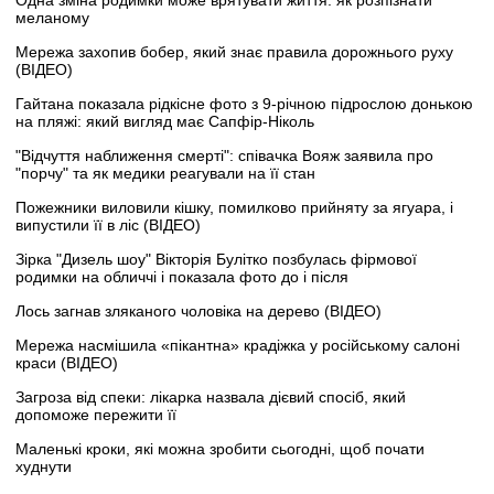
Одна зміна родимки може врятувати життя: як розпізнати
меланому
Мережа захопив бобер, який знає правила дорожнього руху
(ВІДЕО)
Гайтана показала рідкісне фото з 9-річною підрослою донькою
на пляжі: який вигляд має Сапфір-Ніколь
"Відчуття наближення смерті": співачка Вояж заявила про
"порчу" та як медики реагували на її стан
Пожежники виловили кішку, помилково прийняту за ягуара, і
випустили її в ліс (ВІДЕО)
Зірка "Дизель шоу" Вікторія Булітко позбулась фірмової
родимки на обличчі і показала фото до і після
Лось загнав зляканого чоловіка на дерево (ВІДЕО)
Мережа насмішила «пікантна» крадіжка у російському салоні
краси (ВІДЕО)
Загроза від спеки: лікарка назвала дієвий спосіб, який
допоможе пережити її
Маленькі кроки, які можна зробити сьогодні, щоб почати
худнути