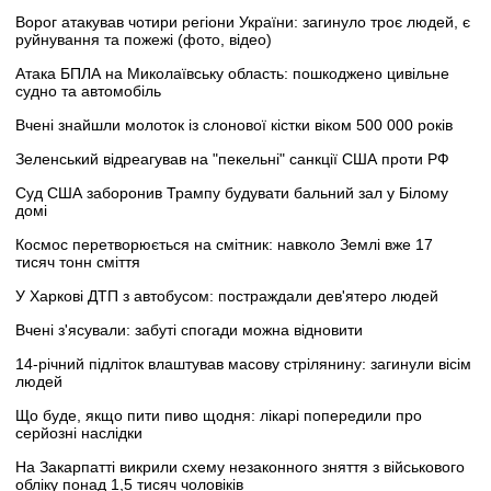
Ворог атакував чотири регіони України: загинуло троє людей, є
руйнування та пожежі (фото, відео)
Атака БПЛА на Миколаївську область: пошкоджено цивільне
судно та автомобіль
Вчені знайшли молоток із слонової кістки віком 500 000 років
Зеленський відреагував на "пекельні" санкції США проти РФ
Суд США заборонив Трампу будувати бальний зал у Білому
домі
Космос перетворюється на смітник: навколо Землі вже 17
тисяч тонн сміття
У Харкові ДТП з автобусом: постраждали дев'ятеро людей
Вчені з'ясували: забуті спогади можна відновити
14-річний підліток влаштував масову стрілянину: загинули вісім
людей
Що буде, якщо пити пиво щодня: лікарі попередили про
серйозні наслідки
На Закарпатті викрили схему незаконного зняття з військового
обліку понад 1,5 тисяч чоловіків