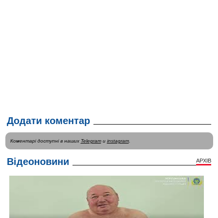
Додати коментар
Коментарі доступні в наших
Telegram
и
instagram
.
Відеоновини
АРХІВ