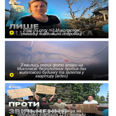
Удар по селу під Миколаєвом:
очевидці повідомили подробиці
З'явились перші фото атаки на
Миколаєві: безпілотник пробив дах
житлового будинку та залетів у
квартиру (відео)
У Миколаєві пройшла акція на
підтримку комбрига 123-ї бригади