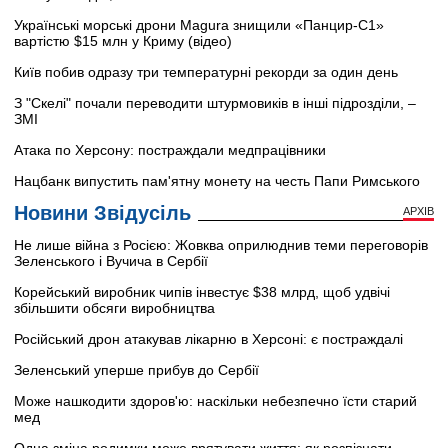
Українські морські дрони Magura знищили «Панцир-С1»
вартістю $15 млн у Криму (відео)
Київ побив одразу три температурні рекорди за один день
З "Скелі" почали переводити штурмовиків в інші підрозділи, –
ЗМІ
Атака по Херсону: постраждали медпрацівники
Нацбанк випустить пам'ятну монету на честь Папи Римського
Новини Звідусіль
АРХІВ
Не лише війна з Росією: Жовква оприлюднив теми переговорів
Зеленського і Вучича в Сербії
Корейський виробник чипів інвестує $38 млрд, щоб удвічі
збільшити обсяги виробництва
Російський дрон атакував лікарню в Херсоні: є постраждалі
Зеленський уперше прибув до Сербії
Може нашкодити здоров'ю: наскільки небезпечно їсти старий
мед