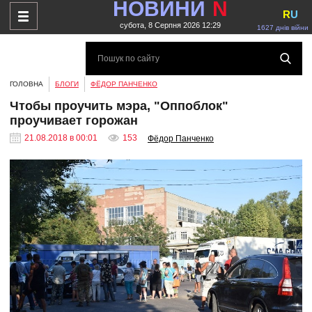
НОВИНИ
N
R
U
субота, 8 Серпня 2026 12:29
1627 днів війни
ГОЛОВНА
БЛОГИ
ФЁДОР ПАНЧЕНКО
Чтобы проучить мэра, "Оппоблок"
проучивает горожан
21.08.2018 в 00:01
153
Фёдор Панченко