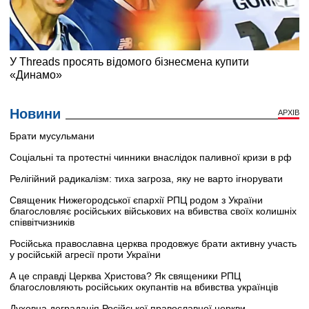
Новини
АРХІВ
Брати мусульмани
Соціальні та протестні чинники внаслідок паливної кризи в рф
Релігійний радикалізм: тиха загроза, яку не варто ігнорувати
Священик Нижегородської єпархії РПЦ родом з України
благословляє російських військових на вбивства своїх колишніх
співвітчизників
Російська православна церква продовжує брати активну участь
у російській агресії проти України
А це справді Церква Христова? Як священики РПЦ
благословляють російських окупантів на вбивства українців
Духовна деградація Російської православної церкви.