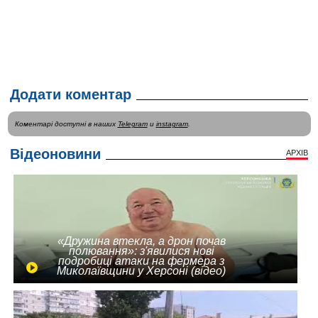
Додати коментар
Коментарі доступні в наших
Telegram
и
instagram
.
Відеоновини
АРХІВ
«Дружина втекла, а дрон почав
полювання»: з'явилися нові
подробиці атаки на фермера з
Миколаївщини у Херсоні (відео)