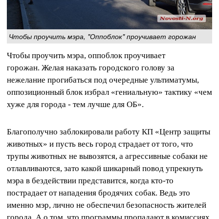
Чтобы проучить мэра, "Оппоблок" проучивает горожан
Чтобы проучить мэра, оппоблок проучивает
горожан. Желая наказать городского голову за
нежелание прогибаться под очередные ультиматумы,
оппозиционный блок избрал «гениальную» тактику «чем
хуже для города - тем лучше для ОБ».
Благополучно заблокировали работу КП «Центр защиты
животных» и пусть весь город страдает от того, что
трупы животных не вывозятся, а агрессивные собаки не
отлавливаются, зато какой шикарный повод упрекнуть
мэра в бездействии представится, когда кто-то
пострадает от нападения бродячих собак. Ведь это
именно мэр, лично не обеспечил безопасность жителей
города. А о том, что программы пропадают в комиссиях