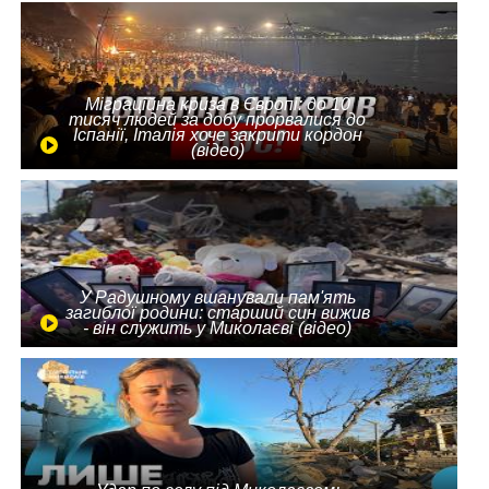
Міграційна криза в Європі: до 10
тисяч людей за добу прорвалися до
Іспанії, Італія хоче закрити кордон
(відео)
У Радушному вшанували пам'ять
загиблої родини: старший син вижив
- він служить у Миколаєві (відео)