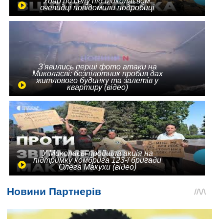
Удар по селу під Миколаєвом:
очевидці повідомили подробиці
З'явились перші фото атаки на
Миколаєві: безпілотник пробив дах
житлового будинку та залетів у
квартиру (відео)
У Миколаєві пройшла акція на
підтримку комбрига 123-ї бригади
Олега Макухи (відео)