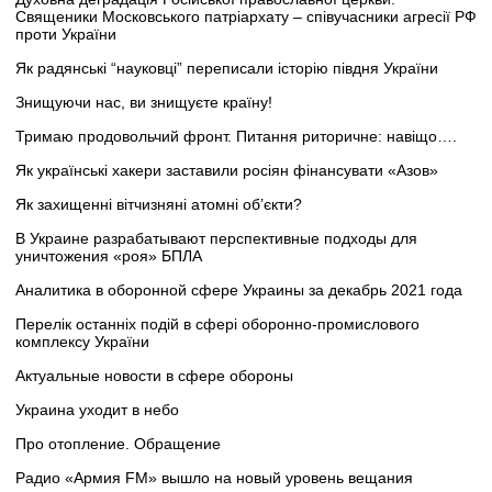
Священики Московського патріархату – співучасники агресії РФ
проти України
Як радянські “науковці” переписали історію півдня України
Знищуючи нас, ви знищуєте країну!
Тримаю продовольчий фронт. Питання риторичне: навіщо….
Як українські хакери заставили росіян фінансувати «Азов»
Як захищенні вітчизняні атомні об’єкти?
В Украине разрабатывают перспективные подходы для
уничтожения «роя» БПЛА
Аналитика в оборонной сфере Украины за декабрь 2021 года
Перелік останніх подій в сфері оборонно-промислового
комплексу України
Актуальные новости в сфере обороны
Украина уходит в небо
Про отопление. Обращение
Радио «Армия FM» вышло на новый уровень вещания