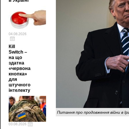
в Україні
04.08.2026
Кill
Switch –
на що
здатна
«червона
кнопка»
для
штучного
інтелекту
Питання про продовження війни в І
03.08.2026