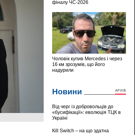
Новини
АРХІВ
Від черг із добровольців до
«бусифікації»: еволюція ТЦК в
Україні
Кill Switch – на що здатна