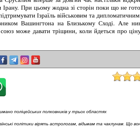
 Ірану. При цьому жодна зі сторін поки що не гото
дтримувати Ізраїль військовим та дипломатичним 
зником Вашингтона на Близькому Сході. Але ни
 союз може давати тріщини, коли йдеться про цін
римано поліцейських полковників у трьох областях
аїнські політики вірять астрологам, відьмам та чаклунам. Що в