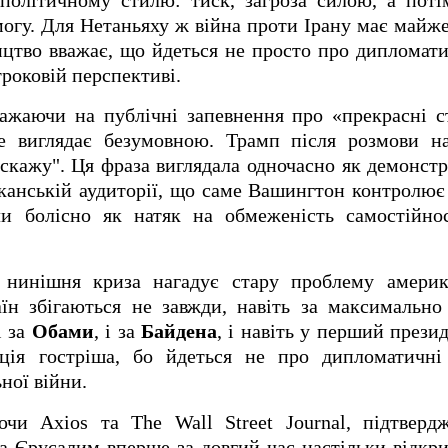
 політичному стилю: тиск, загроза силою, а пот
огу. Для Нетаньяху ж війна проти Ірану має майж
ництво вважає, що йдеться не просто про дипломати
роковій перспективі.
жаючи на публічні запевнення про «прекрасні ст
 виглядає безумовною. Трамп після розмови на
 скажу". Ця фраза виглядала одночасно як демонстр
канській аудиторії, що саме Вашингтон контролює
ли болісно як натяк на обмеженість самостійнос
нинішня криза нагадує стару проблему америка
аїн збігаються не завжди, навіть за максимально
і за
Обами
, і за
Байдена
, і навіть у перший прези
ація гостріша, бо йдеться не про дипломатичн
ної війни.
ючи Axios та The Wall Street Journal, підтверд
 Єрусалим вперше за довгий час настільки відкри