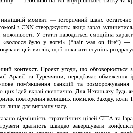
війну — особливо на тлі внутрішнього тиску та к
 нинішній момент — історичний шанс остаточно 
розмові з CNN стверджують: якщо зараз зупинитися
ні можливості. У статті наводиться емоційна характ
о «волосся було у вогні» (“hair was on fire”) —
товували цей вислів, щоб показати ступінь роздрату
ший контекст. Проект угоди, що обговорюється з
кої Аравії та Туреччини, передбачає обмеження і
упове пом'якшення санкцій та розморожування 
 до цих ідей вкрай скептично. Для Нетаньяху будь-я
изик повторення колишніх помилок Заходу, коли Т
ри лише для виграшу часу.
казано відмінність стратегічних цілей США та Ізр
трувати здатність швидко завершувати конфлікт