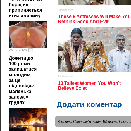
борщ не
припиняється
ні на хвилину
25.07.2026
Дожити до
100 років і
залишатися
молодим:
за це
відповідає
маленька
залоза у
Додати коментар
грудях
Коментарі доступні в наших
Telegram
и
instagr