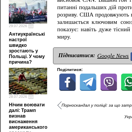
питанні подальших дій проти
розриву. США продовжують пі
залишається ключовим сою
29.07.2026
показує: навіть дуже тісний
Антиукраїнські
миру.
настрої
швидко
зростають у
Підписатися:
Google News
Польщі. У чому
причина?
Поділитися:
28.07.2026
Нічим воювати
Порноскандал у поліції: за що зат
далі: Трамп
визнав
Укр
виснаження
американського