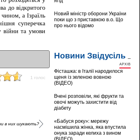
ягід
ва до відкритого
Новий міністр оборони України
чином, а Ізраїль
поки що з приставкою в.о. Що
нішня суперечка
про нього відомо
у війни та умови
Новини Звідусіль
АРХІВ
Фісташка: в Італії народилося
щеня із зеленою вовною
1 голос
(ВІДЕО)
Вчені розповіли, які фрукти та
овочі можуть захистити від
діабету
«Бабуся року»: мережу
они в них шукають?
насмішила жінка, яка впустила
онука заради келиха з вином
(ВІДЕО)