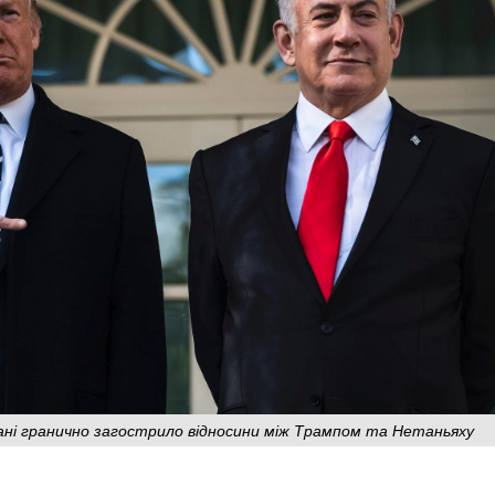
рані гранично загострило відносини між Трампом та Нетаньяху