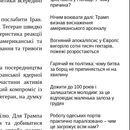
ритики всередині
причина?
Нічим воювати далі: Трамп
послабити Іран.
визнав виснаження
, Тегеран швидко
американського арсеналу
еристика реакції
Вогняний апокаліпсис у Європі:
 американські та
вигоріло сотні тисяч гектарів,
вання та тривоги
пожежі розростаються
Гарячий як політика: чому битва
а посередництва
за борщ не припиняється ні на
ранської ядерної
хвилину
частини активів
Дожити до 100 років і
кий компроміс із
залишатися молодим: за це
егеран, на думку
відповідає маленька залоза у
грудях
аїлю. Для Трампа
Роботу одеських портів
практично паралізовано – чим
и та добиватися
це загрожує всім нам?