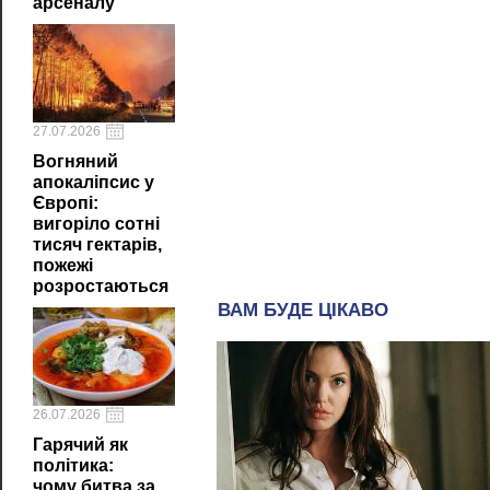
арсеналу
27.07.2026
Вогняний
апокаліпсис у
Європі:
вигоріло сотні
тисяч гектарів,
пожежі
розростаються
26.07.2026
Гарячий як
політика:
чому битва за