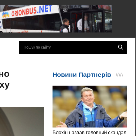
но
ху