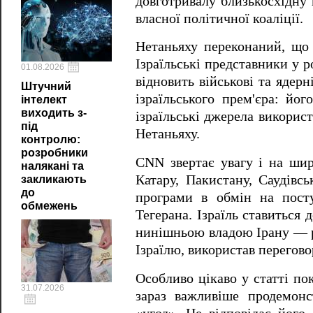
довготривалу близькосхідну 
власної політичної коаліції.
Нетаньяху переконаний, що
Ізраїльські представники у 
01.08.2026
відновить військові та ядер
Штучний
ізраїльського прем'єра: йог
інтелект
виходить з-
ізраїльські джерела викорис
під
Нетаньяху.
контролю:
розробники
CNN звертає увагу і на шир
налякані та
Катару, Пакистану, Саудівсь
закликають
до
програми в обмін на пост
обмежень
Тегерана. Ізраїль ставиться
нинішньою владою Ірану — р
Ізраїлю, використав перегово
Особливо цікаво у статті по
31.07.2026
зараз важливіше продемонс