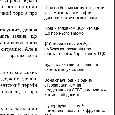
ім спроба подати
е екзистенційний
Ціни на бензин можуть «злетіти
чний торг, а про
у космос»: запаси нафти
досягли критичної позначки
Новий головком ЗСУ: хто він і
осунки», довіра
що про нього відомо
віть заявив, що
ація впевненості
$10 тисяч за вихід з буса:
 ситуацію. Але в
омбудсмен розповів про
фантастичні хабарі і хаос у ТЦК
ті ізраїльського
Буде велика війна – рішення,
схоже, вже ухвалено
но-ізраїльських
 дружніх урядів.
Вони спали один з одним і
дентський термін
створювали компанії:
представники ЛГБТ домінують у
і нюанси, а про
Кремнієвій долині
Суперфуди сезону: 5
жують загальний
найкорисніших літніх фруктів та
то розходяться у