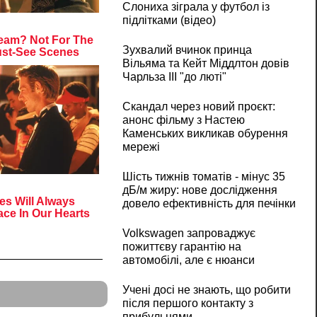
Слониха зіграла у футбол із
підлітками (відео)
Зухвалий вчинок принца
Вільяма та Кейт Міддлтон довів
Чарльза III "до люті"
Скандал через новий проєкт:
анонс фільму з Настею
Каменських викликав обурення
мережі
Шість тижнів томатів - мінус 35
дБ/м жиру: нове дослідження
довело ефективність для печінки
Volkswagen запроваджує
пожиттєву гарантію на
автомобілі, але є нюанси
Учені досі не знають, що робити
після першого контакту з
прибульцями