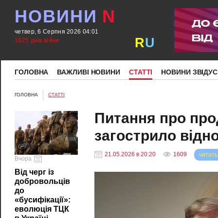
НОВИНИ
N
четвер, 6 Серпня 2026 04:01
R
U
1625 днів війни
ГОЛОВНА
ВАЖЛИВІ НОВИНИ
СТАТТІ
НОВИНИ ЗВІДУС
ГОЛОВНА
СТАТТІ
Питання про про
загострило відн
21.05.2026 в 20:20
1609
читать
Вчора
Від черг із
добровольців
до
«бусифікації»:
еволюція ТЦК