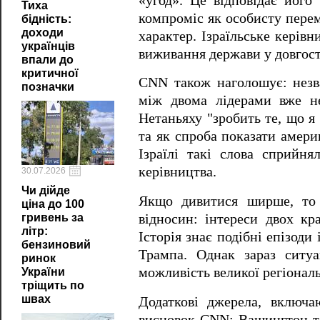
«угод». Це відповідає його
Тиха
компроміс як особисту перем
бідність:
доходи
характер. Ізраїльське керів
українців
виживання держави у довгост
впали до
критичної
CNN також наголошує: незва
позначки
між двома лідерами вже не
Нетаньяху "зробить те, що я
та як спроба показати амери
Ізраїлі такі слова сприйня
керівництва.
30.07.2026
Чи дійде
Якщо дивитися ширше, то 
ціна до 100
гривень за
відносин: інтереси двох кр
літр:
Історія знає подібні епізоди 
бензиновий
Трампа. Однак зараз ситу
ринок
можливість великої регіональ
України
тріщить по
швах
Додаткові джерела, включа
висновок CNN: Вашингтон та