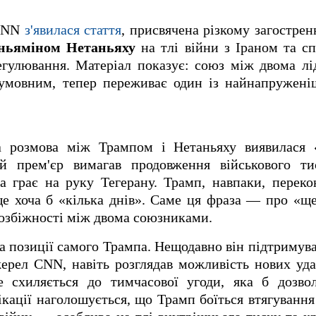
 CNN
з'явилася стаття
, присвячена різкому загостре
ньяміном Нетаньяху
на тлі війни з Іраном та с
гулювання. Матеріал показує: союз між двома лі
зумовним, тепер переживає один із найнапружені
 розмова між Трампом і Нетаньяху виявилася 
ий прем'єр вимагав продовження військового т
за грає на руку Тегерану. Трамп, навпаки, перек
ще хоча б «кілька днів». Саме ця фраза — про «щ
озбіжності між двома союзниками.
іна позиції самого Трампа. Нещодавно він підтримув
ерел CNN, навіть розглядав можливість нових уда
е схиляється до тимчасової угоди, яка б дозво
ікації наголошується, що Трамп боїться втягуван