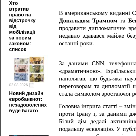
Хто
втратив
В американському виданні
право на
Дональдом Трампом
та
Бе
відстрочку
від
продавити дипломатичне вре
мобілізації
недавно здавався майже бе
за новим
останні роки.
законом:
список
За даними CNN, телефонна
«драматичною». Ізраїльськ
наполягав, що будь-яка пау
02.08.2026
переговорам та дипломатії 
стала символом зростаючої р
Новий дизайн
євробанкнот:
незадоволених
Головна інтрига статті – зм
буде багато
проти Ірану і, за даними дж
Білий дім дедалі активніш
подальшу ескалацію. У публ