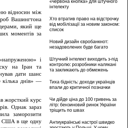
«червона кнопка» для штучного
інтелекту
нню відносин між
Хто втратив право на відстрочку
проб Вашингтона
від мобілізації за новим законом:
дерами, який ще
список
ших моментів за
Новий дизайн євробанкнот:
незадоволених буде багато
«напруженою» і
Штучний інтелект виходить з-під
контролю: розробники налякані
иску на Іран та
та закликають до обмежень
онував дати шанс
е кілька днів» —
Тиха бідність: доходи українців
впали до критичної позначки
ав жорсткий курс
Чи дійде ціна до 100 гривень за
літр: бензиновий ринок України
рів. Однак зараз
тріщить по швах
лила заморозити
ня США в ще одну
Антиукраїнські настрої швидко
зростають у Польщі. У чому