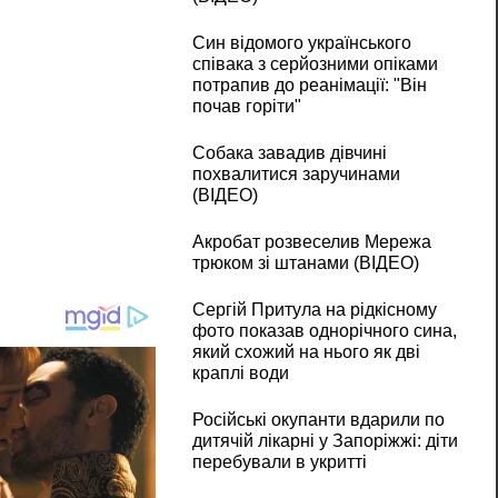
Син відомого українського
співака з серйозними опіками
потрапив до реанімації: "Він
почав горіти"
Собака завадив дівчині
похвалитися заручинами
(ВІДЕО)
Акробат розвеселив Мережа
трюком зі штанами (ВІДЕО)
Сергій Притула на рідкісному
фото показав однорічного сина,
який схожий на нього як дві
краплі води
Російські окупанти вдарили по
дитячій лікарні у Запоріжжі: діти
перебували в укритті