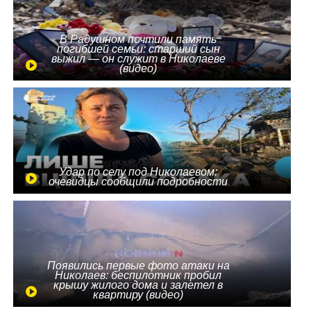
В Радушном почтили память
погибшей семьи: старший сын
выжил — он служит в Николаеве
(видео)
Удар по селу под Николаевом:
очевидцы сообщили подробности
Появились первые фото атаки на
Николаев: беспилотник пробил
крышу жилого дома и залетел в
квартиру (видео)