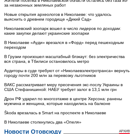
Жители поселка в Николаевской области остались без газа из-
за незаконных земляных работ
Новые открытия археологов в Николаеве: что удалось
выяснить о древнем городище «Дикий Сад»
Николаевский зоопарк вошел в число лидеров по доходам:
какие закупки делают украинские зоопарки
В Николаеве «Ауди» врезался в «Форд» перед пешеходным
переходом
В Грузии произошел масштабный блэкаут: без электричества
вся страна, в Тбилиси остановилось метро
Аудиторы в суде требуют от «Николаевэлектротранса» вернуть
городу почти 200 млн за перевозку льготников
ВАКС рассматривает меру пресечения экс-послу Украины в
США Стефанишиной: НАБУ требует залог в 13,1 млн грн
Дрон РФ ударил по многоэтажке в центре Херсона: ранены
мужчина и женщина, которые находились на балконе
Škoda врезалась в Smart на проспекте в Николаеве
В Николаеве столкнулись два «Опеля»
Новости Отовсюду
АРХИВ